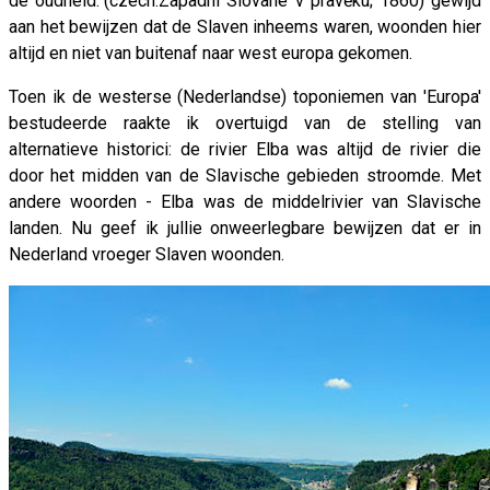
de oudheid."(czech.Západní Slované v pravěku; 1860) gewijd
aan het bewijzen dat de Slaven inheems waren, woonden hier
altijd en niet van buitenaf naar west europa gekomen.
Toen ik de westerse (Nederlandse) toponiemen van 'Europa'
bestudeerde raakte ik overtuigd van de stelling van
alternatieve historici: de rivier Elba was altijd de rivier die
door het midden van de Slavische gebieden stroomde. Met
andere woorden - Elba was de middelrivier van Slavische
landen. Nu geef ik jullie onweerlegbare bewijzen dat er in
Nederland vroeger Slaven woonden.