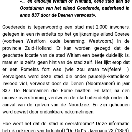
«… en eindelijk Witlam of Wiltland, eene stad aan de
Oostduinen van het eiland Goederede, naderhand in
anno 837 door de Deenen verwoest».
Goederede is tegenwoordig een stad met 2.000 inwoners,
gelegen in een rivierdelta op het gelijknamige eiland Goeree
(voorheen Westforn: oude benaming: Westvoorn.) In de
provincie Zuid-Holland. Er kan worden gezegd dat de
geschatte locatie van de stad Witlam een beetje duidelijk is,
maar er is zelfs geen hint van de stad zelf. Het lijkt erop dat
er een Romeins fort was (wie zou eraan twijfelen! ...).
Vervolgens werd deze stad, die onder pauselijk-katholieke
invloed viel, verwoest door de Denen (Noormannen) in jaar
837. De Noormannen die Rome haatten. En later, na een
nieuwe overstroming, verdween de stad uiteindelijk onder de
aanval van de golven van de Noordzee. En zijn geheugen
werd gewist door ondankbare nakomelingen.
Hoe weet het dat de stad is overstroomd? Deze informatie
heb ik gekregen van tijdschrift “De Gid”s. Jaargang 23 (1859):