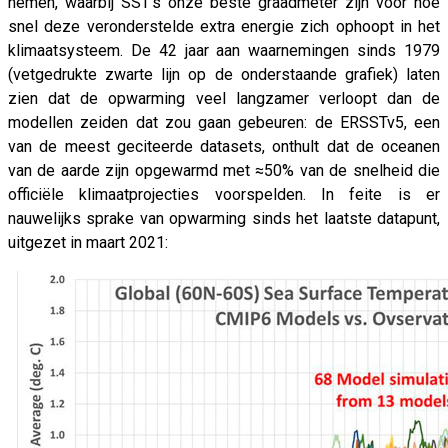
nemen, waarbij SST’s onze beste graadmeter zijn voor hoe
snel deze veronderstelde extra energie zich ophoopt in het
klimaatsysteem. De 42 jaar aan waarnemingen sinds 1979
(vetgedrukte zwarte lijn op de onderstaande grafiek) laten
zien dat de opwarming veel langzamer verloopt dan de
modellen zeiden dat zou gaan gebeuren: de ERSSTv5, een
van de meest geciteerde datasets, onthult dat de oceanen
van de aarde zijn opgewarmd met ≈50% van de snelheid die
officiële klimaatprojecties voorspelden. In feite is er
nauwelijks sprake van opwarming sinds het laatste datapunt,
uitgezet in maart 2021: