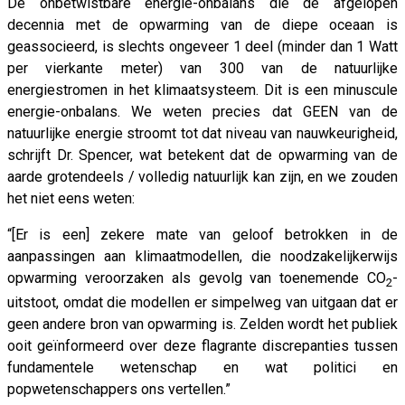
De onbetwistbare energie-onbalans die de afgelopen
decennia met de opwarming van de diepe oceaan is
geassocieerd, is slechts ongeveer 1 deel (minder dan 1 Watt
per vierkante meter) van 300 van de natuurlijke
energiestromen in het klimaatsysteem. Dit is een minuscule
energie-onbalans. We weten precies dat GEEN van de
natuurlijke energie stroomt tot dat niveau van nauwkeurigheid,
schrijft Dr. Spencer, wat betekent dat de opwarming van de
aarde grotendeels / volledig natuurlijk kan zijn, en we zouden
het niet eens weten:
“[Er is een] zekere mate van geloof betrokken in de
aanpassingen aan klimaatmodellen, die noodzakelijkerwijs
opwarming veroorzaken als gevolg van toenemende CO
-
2
uitstoot, omdat die modellen er simpelweg van uitgaan dat er
geen andere bron van opwarming is. Zelden wordt het publiek
ooit geïnformeerd over deze flagrante discrepanties tussen
fundamentele wetenschap en wat politici en
popwetenschappers ons vertellen.”