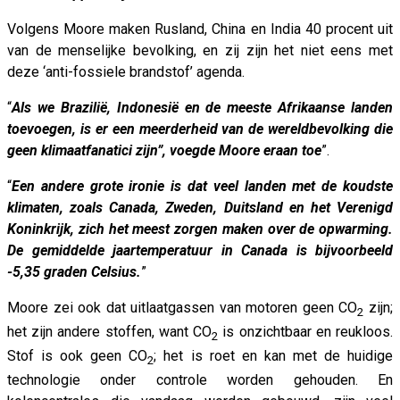
Volgens Moore maken Rusland, China en India 40 procent uit
van de menselijke bevolking, en zij zijn het niet eens met
deze ‘anti-fossiele brandstof’ agenda.
“
Als we Brazilië, Indonesië en de meeste Afrikaanse landen
toevoegen, is er een meerderheid van de wereldbevolking die
geen klimaatfanatici zijn”, voegde Moore eraan toe
”.
“
Een andere grote ironie is dat veel landen met de koudste
klimaten, zoals Canada, Zweden, Duitsland en het Verenigd
Koninkrijk, zich het meest zorgen maken over de opwarming.
De gemiddelde jaartemperatuur in Canada is bijvoorbeeld
-5,35 graden Celsius.
”
Moore zei ook dat uitlaatgassen van motoren geen CO
zijn;
2
het zijn andere stoffen, want CO
is onzichtbaar en reukloos.
2
Stof is ook geen CO
; het is roet en kan met de huidige
2
technologie onder controle worden gehouden. En