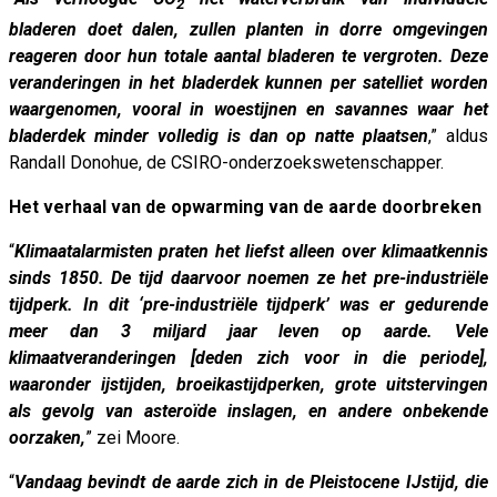
2
bladeren doet dalen, zullen planten in dorre omgevingen
reageren door hun totale aantal bladeren te vergroten. Deze
veranderingen in het bladerdek kunnen per satelliet worden
waargenomen, vooral in woestijnen en savannes waar het
bladerdek minder volledig is dan op natte plaatsen
,” aldus
Randall Donohue, de CSIRO-onderzoekswetenschapper.
Het verhaal van de opwarming van de aarde doorbreken
“
Klimaatalarmisten praten het liefst alleen over klimaatkennis
sinds 1850. De tijd daarvoor noemen ze het pre-industriële
tijdperk. In dit ‘pre-industriële tijdperk’ was er gedurende
meer dan 3 miljard jaar leven op aarde. Vele
klimaatveranderingen [deden zich voor in die periode],
waaronder ijstijden, broeikastijdperken, grote uitstervingen
als gevolg van asteroïde inslagen, en andere onbekende
oorzaken,
” zei Moore.
“
Vandaag bevindt de aarde zich in de Pleistocene IJstijd, die