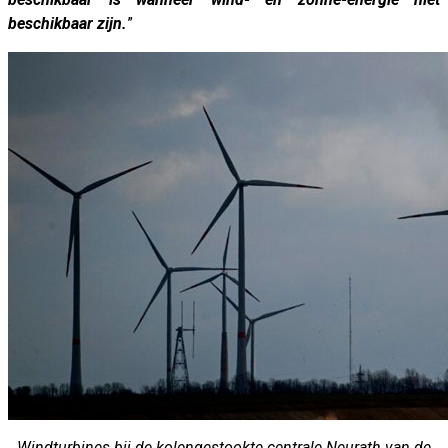
beschikbaar zijn.
”
Windturbines bij de kolengestookte centrale Neurath van de