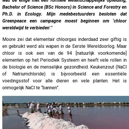
was de enige met een formele wetenschappelijke opleiding,
Bachelor of Science (BSc Honors) in Science and Forestry en
Ph.D. in Ecology. Mijn medebestuurders besloten dat
Greenpeace een campagne moest beginnen om ‘chloor
wereldwijd te verbieden’
.”
Moore zei dat elementair chloorgas inderdaad zeer giftig is
en gebruikt werd als wapen in de Eerste Wereldoorlog. Maar
chloor is ook een van de 94 [natuurlijk voorkomende]
elementen op het Periodiek Systeem en heeft vele rollen in
de biologie en de menselijke gezondheid. Keukenzout (NaCl
of Natriumchloride) is bijvoorbeeld een essentiële
voedingsstof voor alle dieren en vele planten. Het is
onmogelijk NaCl te “bannen”.