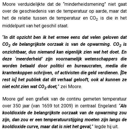
Moore verduidelijkte dat de “minderheidsmening” niet gaat
over de geschiedenis van de temperatuur op aarde, maar dat
het de relatie tussen de temperatuur en CO
is die in het
2
middelpunt van het geschil staat.
“
In dit opzicht ben ik het ermee eens dat velen geloven dat
CO
de belangrijkste oorzaak is van de opwarming. CO
is
2
2
onzichtbaar, dus niemand kan eigenlijk zien wat het doet. En
deze ‘meerderheid’ zijn voornamelijk wetenschappers die
worden betaald door politici en bureaucraten, media die
krantenkoppen schrijven, of activisten die geld verdienen. [De
rest is] het publiek dat dit verhaal gelooft, ook al kunnen ze
niet echt zien wat CO
doet,
” zei Moore.
2
Moore gaf een grafiek van de continu gemeten temperatuur
over 350 jaar (van 1659 tot 2009) in centraal Engeland. “
Als
kooldioxide de belangrijkste oorzaak van de opwarming zou
zijn, dan zou er een temperatuurstijging moeten zijn langs de
kooldioxide curve, maar dat is niet het geval,
” legde hij uit.