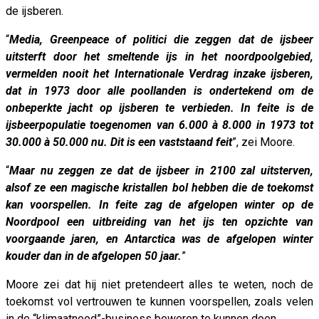
de ijsberen.
“
Media, Greenpeace of politici die zeggen dat de ijsbeer
uitsterft door het smeltende ijs in het noordpoolgebied,
vermelden nooit het Internationale Verdrag inzake ijsberen,
dat in 1973 door alle poollanden is ondertekend om de
onbeperkte jacht op ijsberen te verbieden. In feite is de
ijsbeerpopulatie toegenomen van 6.000 à 8.000 in 1973 tot
30.000 à 50.000 nu. Dit is een vaststaand feit
”, zei Moore.
“
Maar nu zeggen ze dat de ijsbeer in 2100 zal uitsterven,
alsof ze een magische kristallen bol hebben die de toekomst
kan voorspellen. In feite zag de afgelopen winter op de
Noordpool een uitbreiding van het ijs ten opzichte van
voorgaande jaren, en Antarctica was de afgelopen winter
kouder dan in de afgelopen 50 jaar.
”
Moore zei dat hij niet pretendeert alles te weten, noch de
toekomst vol vertrouwen te kunnen voorspellen, zoals velen
in de “klimaatnood”-business beweren te kunnen doen.