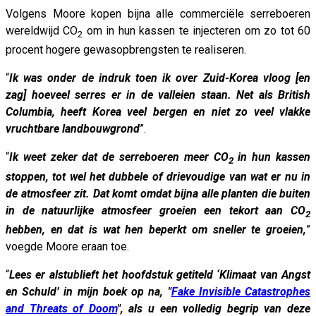
Volgens Moore kopen bijna alle commerciële serreboeren
wereldwijd CO
om in hun kassen te injecteren om zo tot 60
2
procent hogere gewasopbrengsten te realiseren.
“
Ik was onder de indruk toen ik over Zuid-Korea vloog [en
zag] hoeveel serres er in de valleien staan. Net als British
Columbia, heeft Korea veel bergen en niet zo veel vlakke
vruchtbare landbouwgrond
”.
“
Ik weet zeker dat de serreboeren meer CO
in hun kassen
2
stoppen, tot wel het dubbele of drievoudige van wat er nu in
de atmosfeer zit. Dat komt omdat bijna alle planten die buiten
in de natuurlijke atmosfeer groeien een tekort aan CO
2
hebben, en dat is wat hen beperkt om sneller te groeien,
”
voegde Moore eraan toe.
“
Lees er alstublieft het hoofdstuk getiteld ‘Klimaat van Angst
en Schuld’ in mijn boek op na, "
Fake Invisible Catastrophes
and Threats of Doom
", als u een volledig begrip van deze