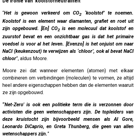
De ironie van ‘koolstofneutraliteit’
“
Het is gewoon verkeerd om CO
‘koolstof’ te noemen.
2
Koolstof is een element waar diamanten, grafiet en roet uit
zijn opgebouwd. [En] CO
is een molecuul dat koolstof en
2
zuurstof bevat en een onzichtbaar gas is dat het primaire
voedsel is voor al het leven. [Evenzo] is het onjuist om naar
NaCl (keukenzout) te verwijzen als ‘chloor’, ook al bevat NaCl
chloor
”, aldus Moore.
Moore zei dat wanneer elementen (atomen) met elkaar
combineren om verbindingen (moleculen) te vormen, ze altijd
heel andere eigenschappen hebben dan de elementen waaruit
ze zijn opgebouwd.
“‘
Net-Zero’ is ook een politieke term die is verzonnen door
activisten die geen wetenschappers zijn. De topleiders van
deze kruistocht zijn bijvoorbeeld mensen als Al Gore,
Leonardo DiCaprio, en Greta Thunberg, die geen van allen
wetenschappers zijn.
”