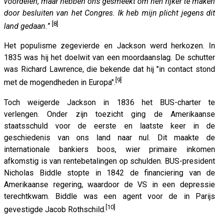
voordelen, maar hebben ons gesmeekt om hen rijker te maken
door besluiten van het Congres. Ik heb mijn plicht jegens dit
[8]
land gedaan.
”
Het populisme zegevierde en Jackson werd herkozen. In
1835 was hij het doelwit van een moordaanslag. De schutter
was Richard Lawrence, die bekende dat hij "in contact stond
[9]
met de mogendheden in Europa".
Toch weigerde Jackson in 1836 het BUS-charter te
verlengen. Onder zijn toezicht ging de Amerikaanse
staatsschuld voor de eerste en laatste keer in de
geschiedenis van ons land naar nul. Dit maakte de
internationale bankiers boos, wier primaire inkomen
afkomstig is van rentebetalingen op schulden. BUS-president
Nicholas Biddle stopte in 1842 de financiering van de
Amerikaanse regering, waardoor de VS in een depressie
terechtkwam. Biddle was een agent voor de in Parijs
[10]
gevestigde Jacob Rothschild.