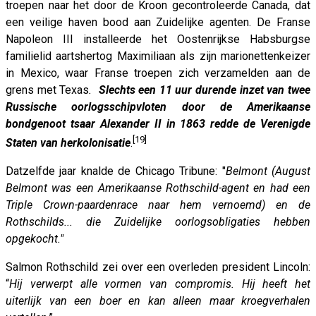
troepen naar het door de Kroon gecontroleerde Canada, dat
een veilige haven bood aan Zuidelijke agenten. De Franse
Napoleon III installeerde het Oostenrijkse Habsburgse
familielid aartshertog Maximiliaan als zijn marionettenkeizer
in Mexico, waar Franse troepen zich verzamelden aan de
grens met Texas
.
Slechts een 11 uur durende inzet van twee
Russische oorlogsschipvloten door de Amerikaanse
bondgenoot tsaar Alexander II in 1863 redde de Verenigde
[19]
Staten van herkolonisatie
.
Datzelfde jaar knalde de Chicago Tribune: "
Belmont (August
Belmont was een Amerikaanse Rothschild-agent en had een
Triple Crown-paardenrace naar hem vernoemd) en de
Rothschilds... die Zuidelijke oorlogsobligaties hebben
opgekocht.
"
Salmon Rothschild zei over een overleden president Lincoln:
“
Hij verwerpt alle vormen van compromis. Hij heeft het
uiterlijk van een boer en kan alleen maar kroegverhalen