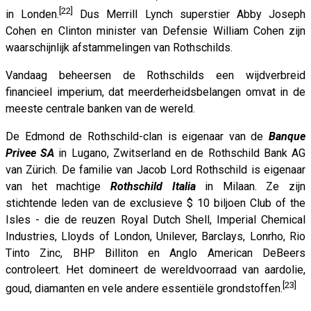
[22]
in Londen.
Dus Merrill Lynch superstier Abby Joseph
Cohen en Clinton minister van Defensie William Cohen zijn
waarschijnlijk afstammelingen van Rothschilds.
Vandaag beheersen de Rothschilds een wijdverbreid
financieel imperium, dat meerderheidsbelangen omvat in de
meeste centrale banken van de wereld.
De Edmond de Rothschild-clan is eigenaar van de
Banque
Privee SA
in Lugano, Zwitserland en de Rothschild Bank AG
van Zürich. De familie van Jacob Lord Rothschild is eigenaar
van het machtige
Rothschild Italia
in Milaan. Ze zijn
stichtende leden van de exclusieve $ 10 biljoen Club of the
Isles - die de reuzen Royal Dutch Shell, Imperial Chemical
Industries, Lloyds of London, Unilever, Barclays, Lonrho, Rio
Tinto Zinc, BHP Billiton en Anglo American DeBeers
controleert. Het domineert de wereldvoorraad van aardolie,
[23]
goud, diamanten en vele andere essentiële grondstoffen.