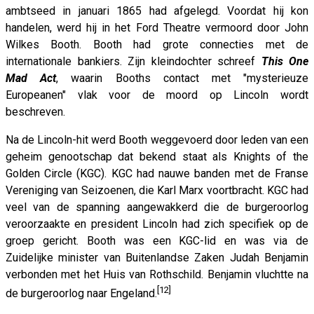
ambtseed in januari 1865 had afgelegd. Voordat hij kon
handelen, werd hij in het Ford Theatre vermoord door John
Wilkes Booth. Booth had grote connecties met de
internationale bankiers. Zijn kleindochter schreef
This One
Mad Act
, waarin Booths contact met "mysterieuze
Europeanen" vlak voor de moord op Lincoln wordt
beschreven.
Na de Lincoln-hit werd Booth weggevoerd door leden van een
geheim genootschap dat bekend staat als Knights of the
Golden Circle (KGC). KGC had nauwe banden met de Franse
Vereniging van Seizoenen, die Karl Marx voortbracht. KGC had
veel van de spanning aangewakkerd die de burgeroorlog
veroorzaakte en president Lincoln had zich specifiek op de
groep gericht. Booth was een KGC-lid en was via de
Zuidelijke minister van Buitenlandse Zaken Judah Benjamin
verbonden met het Huis van Rothschild. Benjamin vluchtte na
[12]
de burgeroorlog naar Engeland.