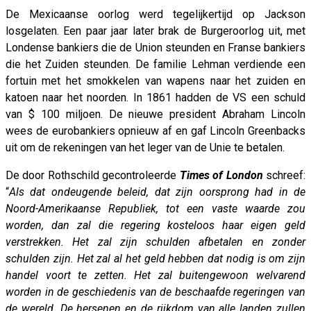
De Mexicaanse oorlog werd tegelijkertijd op Jackson
losgelaten. Een paar jaar later brak de Burgeroorlog uit, met
Londense bankiers die de Union steunden en Franse bankiers
die het Zuiden steunden. De familie Lehman verdiende een
fortuin met het smokkelen van wapens naar het zuiden en
katoen naar het noorden. In 1861 hadden de VS een schuld
van $ 100 miljoen. De nieuwe president Abraham Lincoln
wees de eurobankiers opnieuw af en gaf Lincoln Greenbacks
uit om de rekeningen van het leger van de Unie te betalen.
De door Rothschild gecontroleerde
Times of London
schreef:
“
Als dat ondeugende beleid, dat zijn oorsprong had in de
Noord-Amerikaanse Republiek, tot een vaste waarde zou
worden, dan zal die regering kosteloos haar eigen geld
verstrekken. Het zal zijn schulden afbetalen en zonder
schulden zijn. Het zal al het geld hebben dat nodig is om zijn
handel voort te zetten. Het zal buitengewoon welvarend
worden in de geschiedenis van de beschaafde regeringen van
de wereld. De hersenen en de rijkdom van alle landen zullen