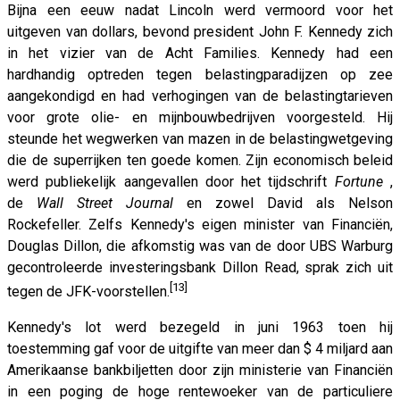
Bijna een eeuw nadat Lincoln werd vermoord voor het
uitgeven van dollars, bevond president John F. Kennedy zich
in het vizier van de Acht Families. Kennedy had een
hardhandig optreden tegen belastingparadijzen op zee
aangekondigd en had verhogingen van de belastingtarieven
voor grote olie- en mijnbouwbedrijven voorgesteld. Hij
steunde het wegwerken van mazen in de belastingwetgeving
die de superrijken ten goede komen. Zijn economisch beleid
werd publiekelijk aangevallen door het tijdschrift
Fortune
,
de
Wall Street Journal
en zowel David als Nelson
Rockefeller. Zelfs Kennedy's eigen minister van Financiën,
Douglas Dillon, die afkomstig was van de door UBS Warburg
gecontroleerde investeringsbank Dillon Read, sprak zich uit
[13]
tegen de JFK-voorstellen.
Kennedy's lot werd bezegeld in juni 1963 toen hij
toestemming gaf voor de uitgifte van meer dan $ 4 miljard aan
Amerikaanse bankbiljetten door zijn ministerie van Financiën
in een poging de hoge rentewoeker van de particuliere