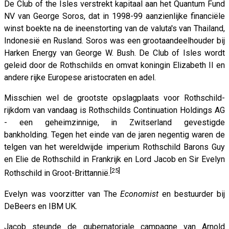
De Club of the Isles verstrekt kapitaal aan het Quantum Fund
NV van George Soros, dat in 1998-99 aanzienlijke financiële
winst boekte na de ineenstorting van de valuta's van Thailand,
Indonesië en Rusland. Soros was een grootaandeelhouder bij
Harken Energy van George W. Bush. De Club of Isles wordt
geleid door de Rothschilds en omvat koningin Elizabeth II en
andere rijke Europese aristocraten en adel.
Misschien wel de grootste opslagplaats voor Rothschild-
rijkdom van vandaag is Rothschilds Continuation Holdings AG
- een geheimzinnige, in Zwitserland gevestigde
bankholding. Tegen het einde van de jaren negentig waren de
telgen van het wereldwijde imperium Rothschild Barons Guy
en Elie de Rothschild in Frankrijk en Lord Jacob en Sir Evelyn
[25]
Rothschild in Groot-Brittannië.
Evelyn was voorzitter van The
Economist
en bestuurder bij
DeBeers en IBM UK.
Jacob steunde de gubernatoriale campagne van Arnold