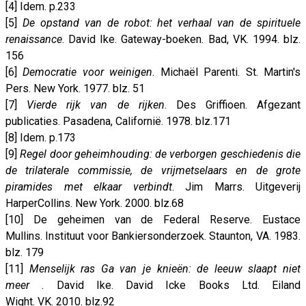
[4] Idem. p.233
[5]
De opstand van de robot: het verhaal van de spirituele
renaissance
. David Ike. Gateway-boeken. Bad, VK. 1994. blz.
156
[6]
Democratie voor weinigen
. Michaël Parenti. St. Martin's
Pers. New York. 1977. blz. 51
[7]
Vierde rijk van de rijken
. Des Griffioen. Afgezant
publicaties. Pasadena, Californië. 1978. blz.171
[8] Idem. p.173
[9]
Regel door geheimhouding: de verborgen geschiedenis die
de trilaterale commissie, de vrijmetselaars en de grote
piramides met elkaar verbindt
. Jim Marrs. Uitgeverij
HarperCollins. New York. 2000. blz.68
[10] De geheimen van de Federal Reserve. Eustace
Mullins. Instituut voor Bankiersonderzoek. Staunton, VA. 1983.
blz. 179
[11]
Menselijk ras Ga van je knieën: de leeuw slaapt niet
meer
. David Ike. David Icke Books Ltd. Eiland
Wight. VK. 2010. blz.92