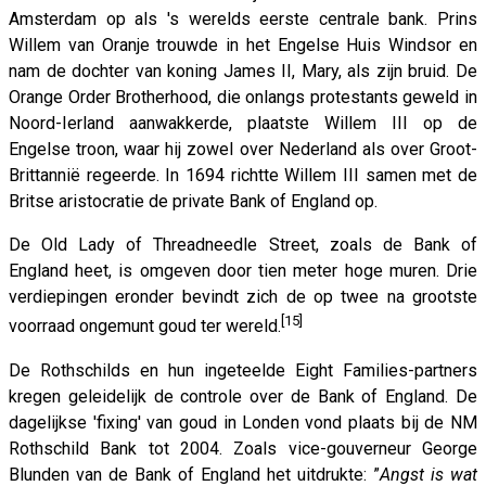
Amsterdam op als 's werelds eerste centrale bank. Prins
Willem van Oranje trouwde in het Engelse Huis Windsor en
nam de dochter van koning James II, Mary, als zijn bruid. De
Orange Order Brotherhood, die onlangs protestants geweld in
Noord-Ierland aanwakkerde, plaatste Willem III op de
Engelse troon, waar hij zowel over Nederland als over Groot-
Brittannië regeerde. In 1694 richtte Willem III samen met de
Britse aristocratie de private Bank of England op.
De Old Lady of Threadneedle Street, zoals de Bank of
England heet, is omgeven door tien meter hoge muren. Drie
verdiepingen eronder bevindt zich de op twee na grootste
[15]
voorraad ongemunt goud ter wereld.
De Rothschilds en hun ingeteelde Eight Families-partners
kregen geleidelijk de controle over de Bank of England. De
dagelijkse 'fixing' van goud in Londen vond plaats bij de NM
Rothschild Bank tot 2004. Zoals vice-gouverneur George
Blunden van de Bank of England het uitdrukte: ”
Angst is wat