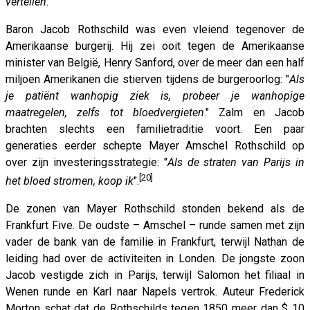
vertellen
.”
Baron Jacob Rothschild was even vleiend tegenover de
Amerikaanse burgerij. Hij zei ooit tegen de Amerikaanse
minister van België, Henry Sanford, over de meer dan een half
miljoen Amerikanen die stierven tijdens de burgeroorlog: "
Als
je patiënt wanhopig ziek is, probeer je wanhopige
maatregelen, zelfs tot bloedvergieten
." Zalm en Jacob
brachten slechts een familietraditie voort. Een paar
generaties eerder schepte Mayer Amschel Rothschild op
over zijn investeringsstrategie: "
Als de straten van Parijs in
[20]
het bloed stromen, koop ik
".
De zonen van Mayer Rothschild stonden bekend als de
Frankfurt Five. De oudste – Amschel – runde samen met zijn
vader de bank van de familie in Frankfurt, terwijl Nathan de
leiding had over de activiteiten in Londen. De jongste zoon
Jacob vestigde zich in Parijs, terwijl Salomon het filiaal in
Wenen runde en Karl naar Napels vertrok. Auteur Frederick
Morton schat dat de Rothschilds tegen 1850 meer dan $ 10