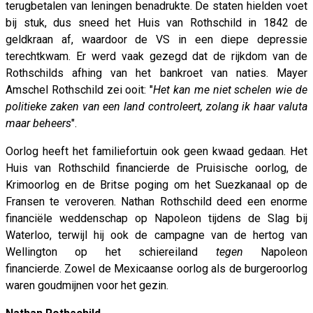
terugbetalen van leningen benadrukte. De staten hielden voet
bij stuk, dus sneed het Huis van Rothschild in 1842 de
geldkraan af, waardoor de VS in een diepe depressie
terechtkwam. Er werd vaak gezegd dat de rijkdom van de
Rothschilds afhing van het bankroet van naties. Mayer
Amschel Rothschild zei ooit: "
Het kan me niet schelen wie de
politieke zaken van een land controleert, zolang ik haar valuta
maar beheers
".
Oorlog heeft het familiefortuin ook geen kwaad gedaan. Het
Huis van Rothschild financierde de Pruisische oorlog, de
Krimoorlog en de Britse poging om het Suezkanaal op de
Fransen te veroveren. Nathan Rothschild deed een enorme
financiële weddenschap op Napoleon tijdens de Slag bij
Waterloo, terwijl hij ook de campagne van de hertog van
Wellington op het schiereiland
tegen
Napoleon
financierde. Zowel de Mexicaanse oorlog als de burgeroorlog
waren goudmijnen voor het gezin.