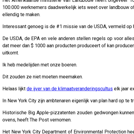
Het Amerikaanse ministerie van Landbouw heeft ongeveer 10
100.000 werknemers daadwerkelijk iets weet over landbouw of 
ellendig te maken.
Interessant genoeg is de #1 missie van de USDA, vermeld op ha
De USDA, de EPA en vele anderen stellen regels op voor alles
dat meer dan $ 1000 aan producten produceert of kan produceren
uitkomt.
Ik heb medelijden met onze boeren.
Dit zouden ze niet moeten meemaken.
Helaas lijkt
de ijver van de klimaatveranderingscultus
elk jaar e
In New York City zijn ambtenaren eigenlijk van plan hard op te
Historische Big Apple-pizzatenten zouden gedwongen kunnen 
ovens, heeft The Post vernomen.
Het New York City Department of Environmental Protection h