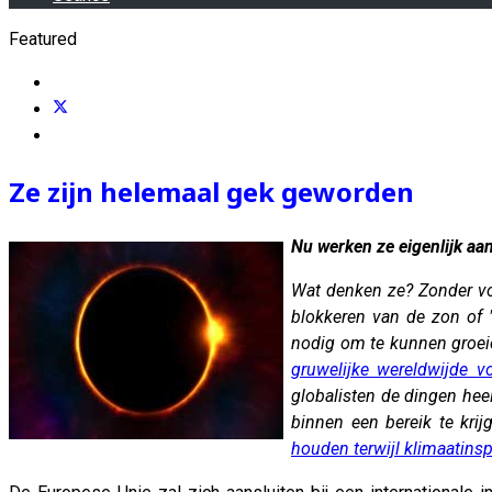
Featured
Ze zijn helemaal gek geworden
Nu werken ze eigenlijk aa
Wat denken ze? Zonder vol
blokkeren van de zon of 
nodig om te kunnen groe
gruwelijke wereldwijde vo
globalisten de dingen hee
binnen een bereik te kri
houden terwijl klimaatins