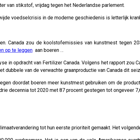
ter van stikstof, vrijdag tegen het Nederlandse parlement.
jde voedselcrisis in de moderne geschiedenis is letterlijk kran
elen. Canada zou de koolstofemissies van kunstmest tegen 2
n op te leggen
aan boeren …
analyse in opdracht van Fertilizer Canada. Volgens het rapport zo
 het dubbele van de verwachte graanproductie van Canada dit sei
egen doordat boeren meer kunstmest gebruiken om de producti
rie decennia tot 2020 met 87 procent gestegen tot ongeveer 7,6
klimaatverandering tot hun eerste prioriteit gemaakt. Het volge