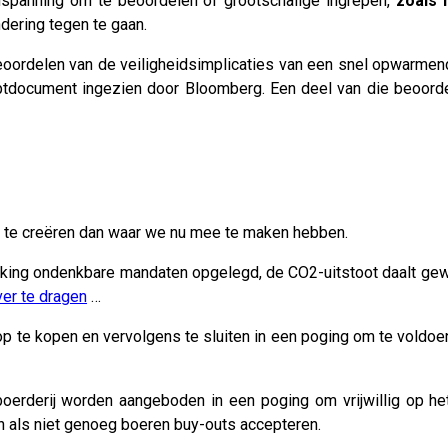
 inspanning om te beoordelen of grootschalige ingrepen,
zoals 
dering tegen te gaan.
ordelen van de veiligheidsimplicaties van een snel opwarmende
eptdocument ingezien door Bloomberg. Een deel van die beoord
n te creëren dan waar we nu mee te maken hebben.
olking ondenkbare mandaten opgelegd, de CO2-uitstoot daalt gew
ver te dragen
…
 op te kopen en vervolgens te sluiten in een poging om te vold
oerderij worden aangeboden in een poging om vrijwillig op he
 als niet genoeg boeren buy-outs accepteren.