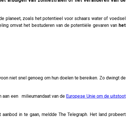
het afbuigen van zonnestralen of het veranderen van de
 planeet, zoals het potentieel voor schaars water of voedsel
eling omvat het bestuderen van de potentiële gevaren van
het
oon niet snel genoeg om hun doelen te bereiken. Zo dwingt de
oen aan een milieumandaat van de
Europese Unie om de uitstoot
t aanbod in te gaan, meldde The Telegraph. Het land probeert