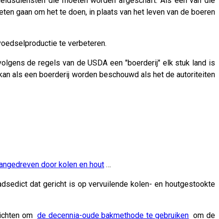
eidsdiensten die moeten worden afgeschaft. Als een van die
en gaan om het te doen, in plaats van het leven van de boeren
voedselproductie te verbeteren.
olgens de regels van de USDA een "boerderij" elk stuk land is
 kan als een boerderij worden beschouwd als het de autoriteiten
angedreven door kolen en hout
…
edict dat gericht is op vervuilende kolen- en houtgestookte
plichten om
de decennia-oude bakmethode te gebruiken
om de