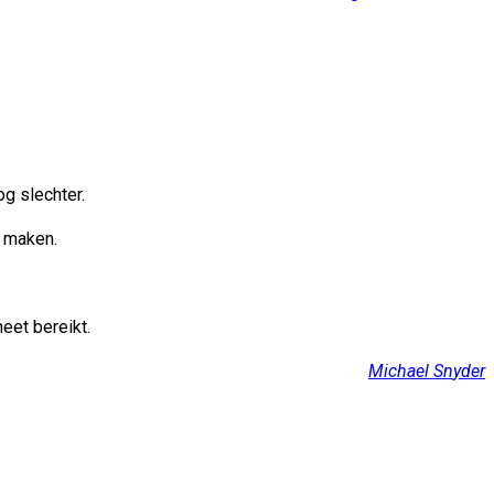
g slechter.
e maken.
eet bereikt.
Michael
Sn
yder