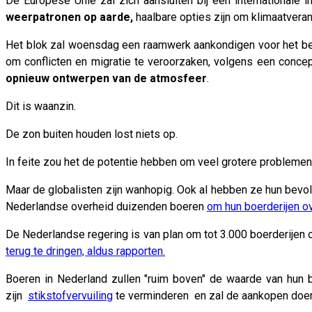
De Europese Unie zal zich aansluiten bij een internationale
weerpatronen op aarde,
haalbare opties zijn om klimaatveran
Het blok zal woensdag een raamwerk aankondigen voor het beo
om conflicten en migratie te veroorzaken, volgens een conc
opnieuw ontwerpen van de atmosfeer
.
Dit is waanzin.
De zon buiten houden lost niets op.
In feite zou het de potentie hebben om veel grotere probleme
Maar de globalisten zijn wanhopig. Ook al hebben ze hun bev
Nederlandse overheid duizenden boeren
om hun boerderijen o
De Nederlandse regering is van plan om tot 3.000 boerderijen
terug te dringen, aldus rapporten.
Boeren in Nederland zullen "ruim boven" de waarde van hun b
zijn
stikstofvervuiling
te verminderen en zal de aankopen doen