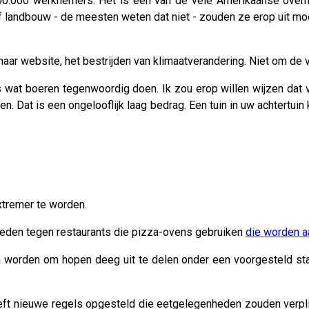
0.000 werknemers. Het is een van de vele Amerikaanse overh
landbouw - de meesten weten dat niet - zouden ze erop uit moet
ar website, het bestrijden van klimaatverandering. Niet om de 
 wat boeren tegenwoordig doen. Ik zou erop willen wijzen dat v
. Dat is een ongelooflijk laag bedrag. Een tuin in uw achtertuin
xtremer te worden.
 treden tegen restaurants die pizza-ovens gebruiken
die worden a
worden om hopen deeg uit te delen onder een voorgesteld stads
eeft nieuwe regels opgesteld die eetgelegenheden zouden ver