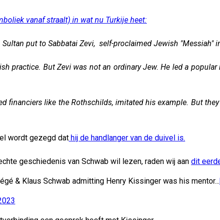
boliek vanaf straalt) in wat nu Turkije heet:
 Sultan put to Sabbatai Zevi, self-proclaimed Jewish "Messiah" i
ish practice. But Zevi was not an ordinary Jew. He led a popula
ded financiers like the Rothschilds, imitated his example. But the
wel wordt gezegd dat
hij de handlanger van de duivel is.
e echte geschiedenis van Schwab wil lezen, raden wij aan
dit eerd
tégé & Klaus Schwab admitting Henry Kissinger was his mentor...
2023