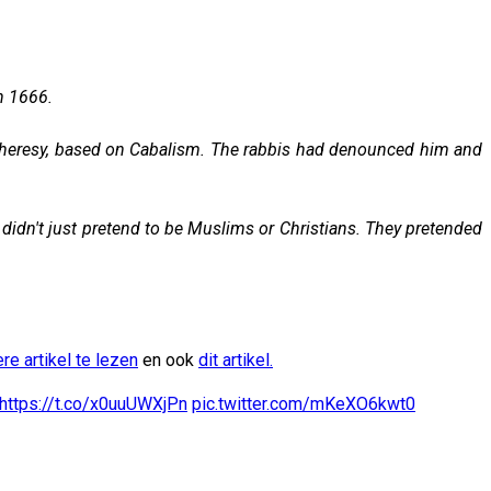
n 1666.
r heresy, based on Cabalism. The rabbis had denounced him and
y didn't just pretend to be Muslims or Christians.
They pretended
ere artikel te lezen
en ook
dit artikel.
https://t.co/x0uuUWXjPn
pic.twitter.com/mKeXO6kwt0