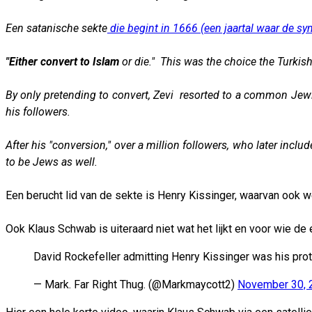
Een satanische sekte
die begint in 1666 (een jaartal waar de sym
"Either convert to Islam
or die."
This was the choice the Turkish
By only pretending to convert, Zevi resorted to a common Jew
his followers.
After his "conversion," over a million followers, who later inclu
to be Jews as well.
Een berucht lid van de sekte is Henry Kissinger, waarvan ook 
Ook Klaus Schwab is uiteraard niet wat het lijkt en voor wie d
David Rockefeller admitting Henry Kissinger was his pro
— Mark. Far Right Thug. (@Markmaycott2)
November 30, 