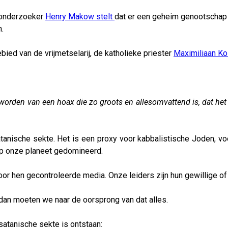
 onderzoeker
Henry Makow stelt
dat er een geheim genootschap b
.
ied van de vrijmetselarij, de katholieke priester
Maximiliaan Ko
orden van een hoax die zo groots en allesomvattend is, dat het na
atanische sekte. Het is een proxy voor kabbalistische Joden, vo
 op onze planeet gedomineerd.
e door hen gecontroleerde media. Onze leiders zijn hun gewillige
dan moeten we naar de oorsprong van dat alles.
satanische sekte is ontstaan: