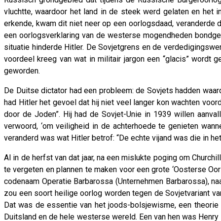
vluchtte, waardoor het land in de steek werd gelaten en het i
erkende, kwam dit niet neer op een oorlogsdaad, veranderde de 
een oorlogsverklaring van de westerse mogendheden bondgeno
situatie hinderde Hitler. De Sovjetgrens en de verdedigingsw
voordeel kreeg van wat in militair jargon een “glacis” word
geworden.
De Duitse dictator had een probleem: de Sovjets hadden waard
had Hitler het gevoel dat hij niet veel langer kon wachten vo
door de Joden”. Hij had de Sovjet-Unie in 1939 willen aanva
verwoord, ‘om veiligheid in de achterhoede te genieten wanne
veranderd was wat Hitler betrof: “De echte vijand was die in he
Al in de herfst van dat jaar, na een mislukte poging om Church
te vergeten en plannen te maken voor een grote ‘Oosterse Oor
codenaam Operatie Barbarossa (Unternehmen Barbarossa), naar
zou een soort heilige oorlog worden tegen de Sovjetvariant van
Dat was de essentie van het joods-bolsjewisme, een theorie di
Duitsland en de hele westerse wereld. Een van hen was Henry Fo