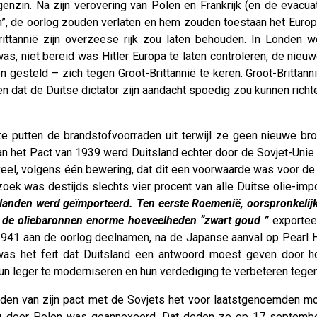
enzin. Na zijn verovering van Polen en Frankrijk (en de evacuat
”, de oorlog zouden verlaten en hem zouden toestaan ​​het Europe
Brittannië zijn overzeese rijk zou laten behouden. In Londen w
 was, niet bereid was Hitler Europa te laten controleren; de nie
gesteld – zich tegen Groot-Brittannië te keren. Groot-Brittannië 
n dat de Duitse dictator zijn aandacht spoedig zou kunnen richte
e putten de brandstofvoorraden uit terwijl ze geen nieuwe br
an het Pact van 1939 werd Duitsland echter door de Sovjet-Unie 
 veel, volgens één bewering, dat dit een voorwaarde was voor de 
 was destijds slechts vier procent van alle Duitse olie-import 
wee landen werd geïmporteerd. Ten eerste Roemenië, oorspronkel
n de oliebaronnen enorme hoeveelheden “zwart goud ”
exporteer
941 aan de oorlog deelnamen, na de Japanse aanval op Pearl Har
 was het feit dat Duitsland een antwoord moest geven door ho
un leger te moderniseren en hun verdediging te verbeteren tegen
arden van zijn pact met de Sovjets het voor laatstgenoemden 
og door Polen was geannexeerd. Dat deden ze op 17 september