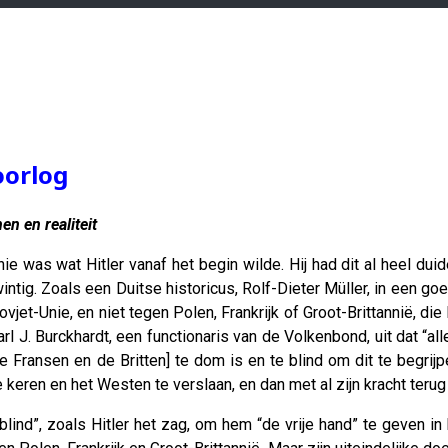
oorlog
n en realiteit
ie was wat Hitler vanaf het begin wilde. Hij had dit al heel du
wintig. Zoals een Duitse historicus, Rolf-Dieter Müller, in een
vjet-Unie, en niet tegen Polen, Frankrijk of Groot-Brittannië, d
Carl J. Burckhardt, een functionaris van de Volkenbond, uit dat “a
e Fransen en de Britten] te dom is en te blind om dit te begr
keren en het Westen te verslaan, en dan met al zijn kracht terug 
 blind”, zoals Hitler het zag, om hem “de vrije hand” te geven i