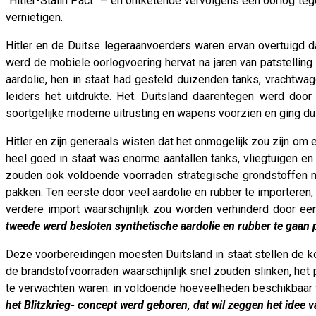
“Hitler-Stalin Pact” – en ontketende vervolgens een oorlog tege
vernietigen.
Hitler en de Duitse legeraanvoerders waren ervan overtuigd d
werd de mobiele oorlogvoering hervat na jaren van patstellin
aardolie, hen in staat had gesteld duizenden tanks, vrachtwa
leiders het uitdrukte. Het. Duitsland daarentegen werd doo
soortgelijke moderne uitrusting en wapens voorzien en ging du
Hitler en zijn generaals wisten dat het onmogelijk zou zijn om
heel goed in staat was enorme aantallen tanks, vliegtuigen 
zouden ook voldoende voorraden strategische grondstoffen nod
pakken. Ten eerste door veel aardolie en rubber te importer
verdere import waarschijnlijk zou worden verhinderd door ee
tweede werd besloten synthetische aardolie en rubber te gaan p
Deze voorbereidingen moesten Duitsland in staat stellen de 
de brandstofvoorraden waarschijnlijk snel zouden slinken, het 
te verwachten waren. in voldoende hoeveelheden beschikbaar te
het Blitzkrieg- concept werd geboren, dat wil zeggen het idee v