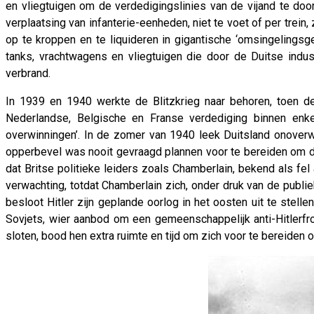
en vliegtuigen om de verdedigingslinies van de vijand te door
verplaatsing van infanterie-eenheden, niet te voet of per trei
op te kroppen en te liquideren in gigantische ‘omsingelings
tanks, vrachtwagens en vliegtuigen die door de Duitse ind
verbrand.
In 1939 en 1940 werkte de Blitzkrieg naar behoren, toen d
Nederlandse, Belgische en Franse verdediging binnen enkel
overwinningen’. In de zomer van 1940 leek Duitsland onoverwi
opperbevel was nooit gevraagd plannen voor te bereiden om dat
dat Britse politieke leiders zoals Chamberlain, bekend als fe
verwachting, totdat Chamberlain zich, onder druk van de publ
besloot Hitler zijn geplande oorlog in het oosten uit te ste
Sovjets, wier aanbod om een ​​gemeenschappelijk anti-Hitlerfr
sloten, bood hen extra ruimte en tijd om zich voor te bereiden 