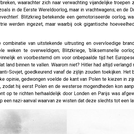
breken, waarachter zich naar verwachting vijandelijke troepen 
n, zoals in de Eerste Wereldoorlog, maar in vrachtwagens; en de 
gevechten’. Blitzkrieg betekende een gemotoriseerde oorlog, wa
ustrie werden ingezet, maar waarbij ook gigantische hoeveelh
e combinatie van uitstekende uitrusting en overvloedige bran
e weken te overweldigen; Blitzkriege, ‘bliksemsnelle oorlog
nnelijk en voorbestemd om voor onbepaalde tijd het Europese c
 land binnen te vallen. Waarom niet? Hitler had altijd verlangd
l anti-Sovjet, goedkeurend vanaf de zijlijn zouden toekijken. H
ieke opinie, gedwongen voelde de kant van Polen te kiezen in zi
llen, zodat hij eerst Polen en de westerse mogendheden kon aan
ont op te richten herhaaldelijk door Londen en Parijs was afge
op een nazi-aanval waarvan ze wisten dat deze slechts tot een lat