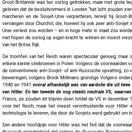
Groot-Brittannië was ten oorlog getrokken, maar met grote teg
geloven dat de besluitvormers in Londen “het licht zouden zien
marcheren en de Sovjet-Unie verpletteren, terwijl hij Groot-
vervangen door Churchill, die, hoewel hij ook zeer anti-Sovjet
Unie verleid zou worden – en in hoge mate in staat zou worden 
niet hopen de oorlog op eigen kracht te winnen en moest vreze
van het Britse Rijk.
De triomfen van het Reich waren spectaculair genoeg, maar z
enkele kleine oliebronnen in Polen. Volgens de voorwaarden v
de conventionele anti-Sovjet- of anti-Russische opvatting, zo
beweringen, volgens Brock Millmans grondige Volgens onderzoek
1940 en 1941
vooral afhankelijk was van aardolie die uit t
van Hitler. En ten tweede de nog steeds neutrale VS, waarva
Franco; ze zouden dit blijven doen totdat de VS in december 1
voor het Reich, maar het meest verontrustende voor Hitler
technologie te leveren, die door de Sovjets werd gebruikt om h
Een andere hoofdpijn voor Hitler was het feit dat de voorwa
Russisch grondgebied dat tijdens de Russische Burgeroorl