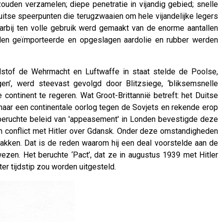
zouden verzamelen; diepe penetratie in vijandig gebied; snelle
Duitse speerpunten die terugzwaaien om hele vijandelijke legers
arbij ten volle gebruik werd gemaakt van de enorme aantallen
eden geïmporteerde en opgeslagen aardolie en rubber werden
dstof de Wehrmacht en Luftwaffe in staat stelde de Poolse,
en’, werd steevast gevolgd door Blitzsiege, ‘bliksemsnelle
ontinent te regeren. Wat Groot-Brittannië betreft: het Duitse
 naar een continentale oorlog tegen de Sovjets en rekende erop
et beruchte beleid van 'appeasement' in Londen bevestigde deze
jn conflict met Hitler over Gdansk. Onder deze omstandigheden
pakken. Dat is de reden waarom hij een deal voorstelde aan de
wezen. Het beruchte ‘Pact’, dat ze in augustus 1939 met Hitler
er tijdstip zou worden uitgesteld.