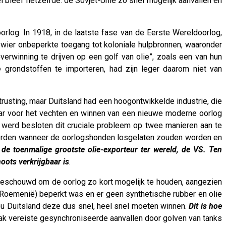
el bleef hetzelfde: de Sovjet-Unie zo snel mogelijk aanvallen en
rlog. In 1918, in de laatste fase van de Eerste Wereldoorlog,
 wier onbeperkte toegang tot koloniale hulpbronnen, waaronder
erwinning te drijven op een golf van olie”, zoals een van hun
 grondstoffen te importeren, had zijn leger daarom niet van
trusting, maar Duitsland had een hoogontwikkelde industrie, die
aar voor het vechten en winnen van een nieuwe moderne oorlog
r werd besloten dit cruciale probleem op twee manieren aan te
 worden wanneer de oorlogshonden losgelaten zouden worden en
de toenmalige grootste olie-exporteur ter wereld, de VS. Ten
oots verkrijgbaar is
.
beschouwd om de oorlog zo kort mogelijk te houden, aangezien
ls Roemenië) beperkt was en er geen synthetische rubber en olie
zou Duitsland deze dus snel, heel snel moeten winnen.
Dit is hoe
pak vereiste gesynchroniseerde aanvallen door golven van tanks