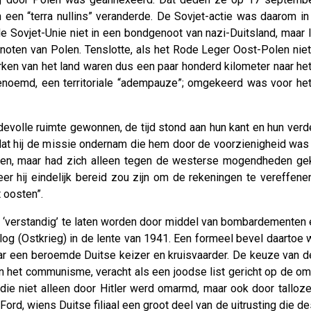
n een “terra nullins” veranderde. De Sovjet-actie was daarom in
Sovjet-Unie niet in een bondgenoot van nazi-Duitsland, maar liet
ten van Polen. Tenslotte, als het Rode Leger Oost-Polen nie
erken van het land waren dus een paar honderd kilometer naar 
t genoemd, een territoriale “adempauze”; omgekeerd was voor h
evolle ruimte gewonnen, de tijd stond aan hun kant en hun verde
ordat hij de missie ondernam die hem door de voorzienigheid was
llen, maar had zich alleen tegen de westerse mogendheden geke
er hij eindelijk bereid zou zijn om de rekeningen te vereffenen
t oosten”.
ill ‘verstandig’ te laten worden door middel van bombardementen 
log (Ostkrieg) in de lente van 1941. Een formeel bevel daartoe
 een beroemde Duitse keizer en kruisvaarder. De keuze van de n
 het communisme, veracht als een joodse list gericht op de omver
e niet alleen door Hitler werd omarmd, maar ook door talloze i
rd, wiens Duitse filiaal een groot deel van de uitrusting die de