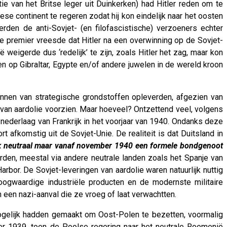
ie van het Britse leger uit Duinkerken) had Hitler reden om te
se continent te regeren zodat hij kon eindelijk naar het oosten
erden de anti-Sovjet- (en filofascistische) verzoeners echter
uwe premier vreesde dat Hitler na een overwinning op de Sovjet-
weigerde dus ‘redelijk’ te zijn, zoals Hitler het zag, maar kon
n op Gibraltar, Egypte en/of andere juwelen in de wereld kroon
onnen van strategische grondstoffen opleverden, afgezien van
van aardolie voorzien. Maar hoeveel? Ontzettend veel, volgens
nederlaag van Frankrijk in het voorjaar van 1940. Ondanks deze
afkomstig uit de Sovjet-Unie. De realiteit is dat Duitsland in
ijk neutraal maar vanaf november 1940 een formele bondgenoot
den, meestal via andere neutrale landen zoals het Spanje van
bor. De Sovjet-leveringen van aardolie waren natuurlijk nuttig
ogwaardige industriële producten en de modernste militaire
 een nazi-aanval die ze vroeg of laat verwachtten.
mogelijk hadden gemaakt om Oost-Polen te bezetten, voormalig
 1939, toen de Poolse regering naar het neutrale Roemenië