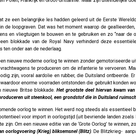
n Polen, Frankrijk en Groot-Brittannië. Maar zijn uiteindelijke do
at ze een belangrijke les hadden geleerd uit de Eerste Wereldoo
g in de loopgraven. Dat was het moment waarop de geallieerden,
gens en vliegtuigen te bouwen en te gebruiken en zo “naar de ov
r een blokkade van de Royal Navy verhinderd deze essentiële
s ten onder aan de nederlaag.
 een ​​nieuwe moderne oorlog te winnen zonder gemotoriseerde ui
en vrachtwagens te produceren om de infanterie te vervoeren. M
ig zijn, vooral aardolie en rubber, die Duitsland ontbeerde. E
en, waardoor enorme voorraden ontstonden die gebruikt konden
n nieuwe Britse blokkade.
Het grootste deel hiervan kwam van 
roduceren uit steenkool, een grondstof die in Duitsland ruimsch
komende oorlog te winnen. Het werd nog steeds als essentieel 
potentieel voor import in oorlogstijd (uit bevriende landen zoa
 zijn. Om een ​​nieuwe editie van de ‘Grote Oorlog’ te winnen, 
an oorlogvoering (Krieg) bliksemsnel (Blitz)
. De Blitzkrieg- aan