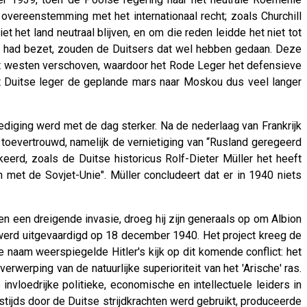
 overeenstemming met het internationaal recht; zoals Churchill
 het land neutraal blijven, en om die reden leidde het niet tot
t had bezet, zouden de Duitsers dat wel hebben gedaan. Deze
het westen verschoven, waardoor het Rode Leger het defensieve
et Duitse leger de geplande mars naar Moskou dus veel langer
diging werd met de dag sterker. Na de nederlaag van Frankrijk
 toevertrouwd, namelijk de vernietiging van “Rusland geregeerd
erd, zoals de Duitse historicus Rolf-Dieter Müller het heeft
 met de Sovjet-Unie". Müller concludeert dat er in 1940 niets
en een dreigende invasie, droeg hij zijn generaals op om Albion
 werd uitgevaardigd op 18 december 1940. Het project kreeg de
aam weerspiegelde Hitler's kijk op dit komende conflict: het
werping van de natuurlijke superioriteit van het 'Arische' ras.
nvloedrijke politieke, economische en intellectuele leiders in
stijds door de Duitse strijdkrachten werd gebruikt, produceerde