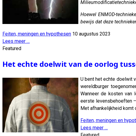
Milieumodificatietechnieke
Hoewel ENMOD-technieken 
bewijs dat deze techniek
Feiten, meningen en hypothesen
10 augustus 2023
Lees meer …
Featured
Het echte doelwit van de oorlog tus
U bent het echte doelwit 
wereldburger toegenomen.
Wanneer de kosten van le
eerste levensbehoeften –
Met afhankelijkheid komt 
Feiten, meningen en hypo
Lees meer …
Featured