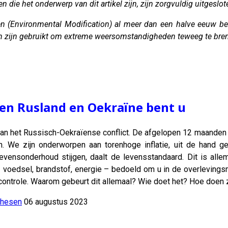
n die het onderwerp van dit artikel zijn, zijn zorgvuldig uitgeslo
(Environmental Modification) al meer dan een halve eeuw besc
en zijn gebruikt om extreme weersomstandigheden teweeg te bre
sen Rusland en Oekraïne bent u
van het Russisch-Oekraïense conflict. De afgelopen 12 maanden 
 We zijn onderworpen aan torenhoge inflatie, uit de hand gel
vensonderhoud stijgen, daalt de levensstandaard. Dit is alle
 voedsel, brandstof, energie – bedoeld om u in de overlevingsm
controle. Waarom gebeurt dit allemaal? Wie doet het? Hoe doen z
thesen
06 augustus 2023