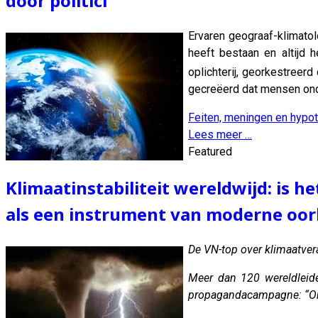
door politici
Ervaren geograaf-klimatol
heeft bestaan ​​en altijd
oplichterij, georkestreerd
gecreëerd dat mensen ond
Feiten, meningen en hypo
Lees meer …
Featured
Klimaatinstabiliteit wereldwijd: is 
als een instrument van moderne oor
De VN-top over klimaatve
Meer dan 120 wereldleide
propagandacampagne:
“O