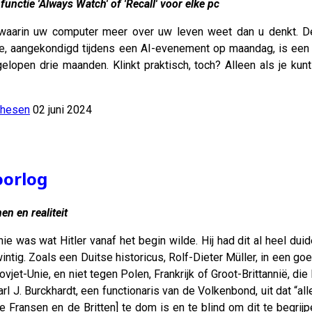
functie 'Always Watch' of 'Recall' voor elke pc
aarin uw computer meer over uw leven weet dan u denkt. De 
e, aangekondigd tijdens een AI-evenement op maandag, is een te
elopen drie maanden. Klinkt praktisch, toch? Alleen als je kun
thesen
02 juni 2024
oorlog
n en realiteit
ie was wat Hitler vanaf het begin wilde. Hij had dit al heel du
wintig. Zoals een Duitse historicus, Rolf-Dieter Müller, in een
vjet-Unie, en niet tegen Polen, Frankrijk of Groot-Brittannië, d
Carl J. Burckhardt, een functionaris van de Volkenbond, uit dat “a
e Fransen en de Britten] te dom is en te blind om dit te begr