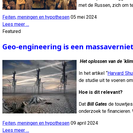
met de Russen, zich om te 
Feiten, meningen en hypothesen
05 mei 2024
Lees meer …
Featured
Geo-engineering is een massavernie
Het oplossen van de ‘klima
In het artikel “
Harvard Shu
de studie uit te voeren om
Hoe is dit relevant?
Dat
Bill Gates
de touwtjes 
onderzoek te financieren
Feiten, meningen en hypothesen
09 april 2024
Lees meer …