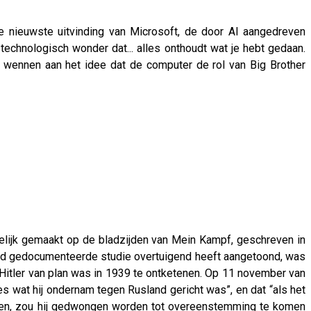
nieuwste uitvinding van Microsoft, de door AI aangedreven
chnologisch wonder dat... alles onthoudt wat je hebt gedaan.
t wennen aan het idee dat de computer de rol van Big Brother
idelijk gemaakt op de bladzijden van Mein Kampf, geschreven in
 goed gedocumenteerde studie overtuigend heeft aangetoond, was
ie Hitler van plan was in 1939 te ontketenen. Op 11 november van
lles wat hij ondernam tegen Rusland gericht was”, en dat “als het
ijpen, zou hij gedwongen worden tot overeenstemming te komen