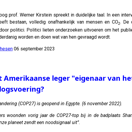
oog prof. Werner Kirstein spreekt in duidelijke taal. In een int
 heeft bestaan, volledig onafhankelijk van mensen en CO
. De 
2
 door politici. Politici lieten onderzoeken uitvoeren om het pub
erdanig worden en doen wat van hen gevraagd wordt.
thesen
06 september 2023
het Amerikaanse leger "eigenaar van h
logsvoering?
randering (COP27) is geopend in Egypte. (6 november 2022).
rs woonden vorig jaar de COP27-top bij in de badplaats Shar
nze planeet zendt een noodsignaal uit”.