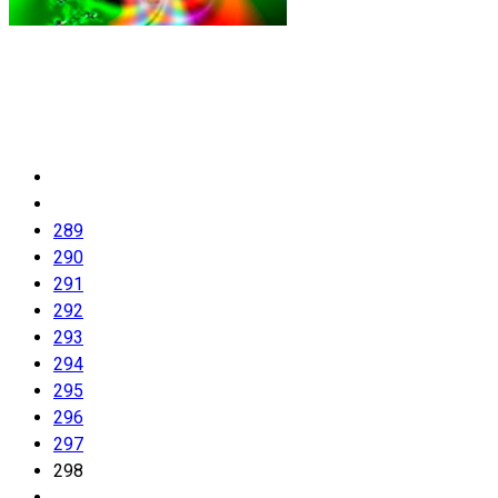
289
290
291
292
293
294
295
296
297
298