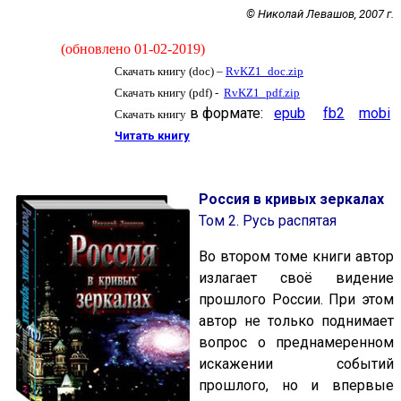
© Николай Левашов, 2007 г.
(обновлено 01-02-2019)
Скачать книгу (doc) –
RvKZ1_doc.zip
Скачать книгу (pdf) -
RvKZ1_pdf.zip
в формате:
epub
fb2
mobi
Скачать книгу
Читать книгу
Р
оссия в кривых зеркалах
Том 2. Русь распятая
Во втором томе книги автор
излагает своё видение
прошлого России. При этом
автор не только поднимает
вопрос о преднамеренном
искажении событий
прошлого, но и впервые