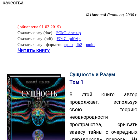
качества.
© Николай Левашов, 2000 г.
( обновлено 01-02-2019)
Скачать книгу (doc) –
POkC_doc.zip
Скачать книгу (pdf) –
POkC_pdf.zip
Скачать книгу в формате:
epub
fb2
mobi
Читать книгу
Сущность и Разум
Том 1
В этой книге автор
продолжает, используя
свою теорию
неоднородности
пространства, срывать
завесу тайны с очередных
«парадоксов» природы. На