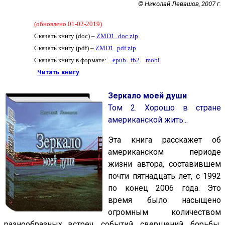
© Николай Левашов, 2007 г.
(
обновлено 01-02-2019
)
Скачать книгу (doc) –
ZMD1_doc.zip
Скачать книгу (pdf) –
ZMD1_pdf.zip
Скачать книгу в формате:
epub
fb2
mobi
Читать книгу
Зеркало моей души
Том 2. Хорошо в стране
американской жить...
Эта книга расскажет об
американском периоде
жизни автора, составившем
почти пятнадцать лет, с 1992
по конец 2006 года. Это
время было насыщено
огромным количеством
разнообразных встреч, событий, свершений, борьбы,