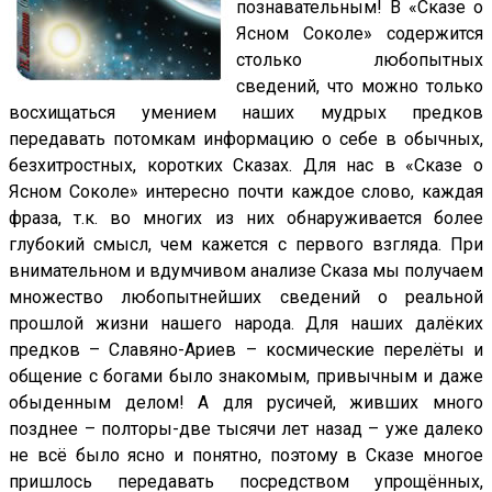
познавательным! В «Сказе о
Ясном Соколе» содержится
столько любопытных
сведений, что можно только
восхищаться умением наших мудрых предков
передавать потомкам информацию о себе в обычных,
безхитростных, коротких Сказах. Для нас в «Сказе о
Ясном Соколе» интересно почти каждое слово, каждая
фраза, т.к. во многих из них обнаруживается более
глубокий смысл, чем кажется с первого взгляда. При
внимательном и вдумчивом анализе Сказа мы получаем
множество любопытнейших сведений о реальной
прошлой жизни нашего народа. Для наших далёких
предков – Славяно-Ариев – космические перелёты и
общение с богами было знакомым, привычным и даже
обыденным делом! А для русичей, живших много
позднее – полторы-две тысячи лет назад – уже далеко
не всё было ясно и понятно, поэтому в Сказе многое
пришлось передавать посредством упрощённых,