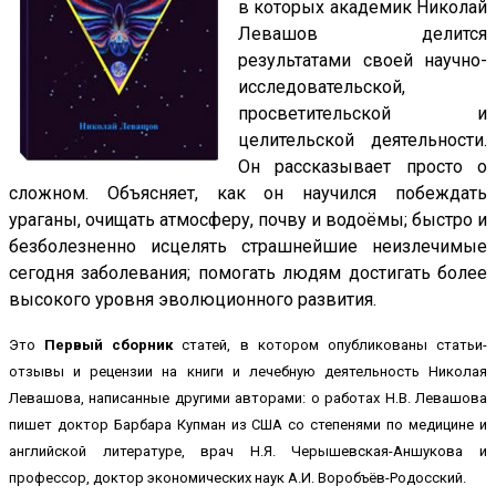
в которых академик Николай
Левашов делится
результатами своей научно-
исследовательской,
просветительской и
целительской деятельности.
Он рассказывает просто о
сложном. Объясняет, как он научился побеждать
ураганы, очищать атмосферу, почву и водоёмы; быстро и
безболезненно исцелять страшнейшие неизлечимые
сегодня заболевания; помогать людям достигать более
высокого уровня эволюционного развития.
Это
Первый сборник
статей, в котором опубликованы статьи-
отзывы и рецензии на книги и лечебную деятельность Николая
Левашова, написанные другими авторами: о работах Н.В. Левашова
пишет доктор Барбара Купман из США со степенями по медицине и
английской литературе, врач Н.Я. Черышевская-Аншукова и
профессор, доктор экономических наук А.И. Воробъёв-Родосский.