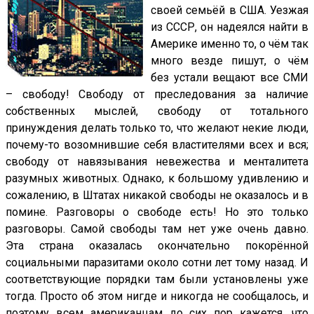
своей семьёй в США. Уезжая
из СССР, он надеялся найти в
Америке именно то, о чём так
много везде пишут, о чём
без устали вещают все СМИ
– свободу! Свободу от преследования за наличие
собственных мыслей, свободу от тотального
принуждения делать только то, что желают некие люди,
почему-то возомнившие себя властителями всех и вся;
свободу от навязывания невежества и менталитета
разумных животных. Однако, к большому удивлению и
сожалению, в Штатах никакой свободы не оказалось и в
помине. Разговоры о свободе есть! Но это только
разговоры. Самой свободы там нет уже очень давно.
Эта страна оказалась окончательно покорённой
социальными паразитами около сотни лет тому назад. И
соответствующие порядки там были установлены уже
тогда. Просто об этом нигде и никогда не сообщалось, и
поэтому всем американцам до сих пор кажется, что