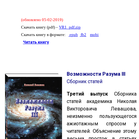
(
обновлено 05-02-2019
)
Скачать книгу (pdf) –
VR1_pdf.zip
Скачать книгу в формате:
epub
fb2
mobi
Читать книгу
Возможности Разума III
Сборник статей
Третий выпуск
Сборника
статей академика Николая
Викторовича Левашова,
неизменно пользующегося
ажиотажным спросом у
читателей. Объяснение этому
весьма простое: в статьях