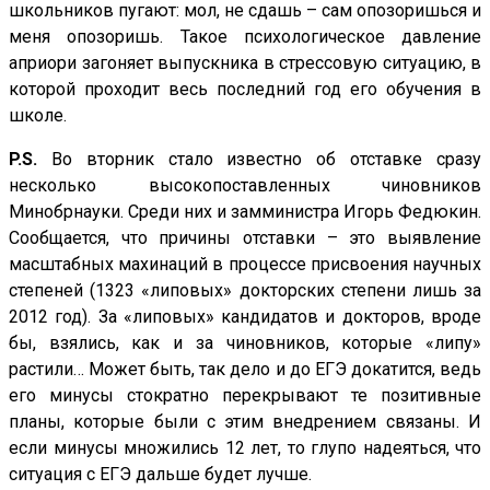
школьников пугают: мол, не сдашь – сам опозоришься и
меня опозоришь. Такое психологическое давление
априори загоняет выпускника в стрессовую ситуацию, в
которой проходит весь последний год его обучения в
школе.
P.S.
Во вторник стало известно об отставке сразу
несколько высокопоставленных чиновников
Минобрнауки. Среди них и замминистра Игорь Федюкин.
Сообщается, что причины отставки – это выявление
масштабных махинаций в процессе присвоения научных
степеней (1323 «липовых» докторских степени лишь за
2012 год). За «липовых» кандидатов и докторов, вроде
бы, взялись, как и за чиновников, которые «липу»
растили… Может быть, так дело и до ЕГЭ докатится, ведь
его минусы стократно перекрывают те позитивные
планы, которые были с этим внедрением связаны. И
если минусы множились 12 лет, то глупо надеяться, что
ситуация с ЕГЭ дальше будет лучше.