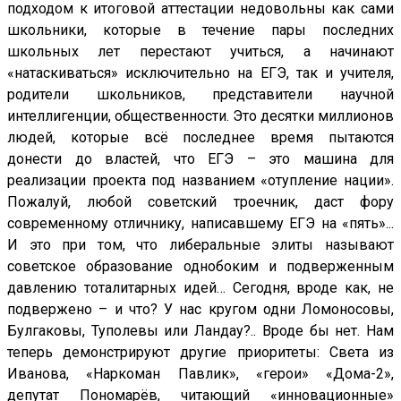
подходом к итоговой аттестации недовольны как сами
школьники, которые в течение пары последних
школьных лет перестают учиться, а начинают
«натаскиваться» исключительно на ЕГЭ, так и учителя,
родители школьников, представители научной
интеллигенции, общественности. Это десятки миллионов
людей, которые всё последнее время пытаются
донести до властей, что ЕГЭ – это машина для
реализации проекта под названием «отупление нации».
Пожалуй, любой советский троечник, даст фору
современному отличнику, написавшему ЕГЭ на «пять»...
И это при том, что либеральные элиты называют
советское образование однобоким и подверженным
давлению тоталитарных идей… Сегодня, вроде как, не
подвержено – и что? У нас кругом одни Ломоносовы,
Булгаковы, Туполевы или Ландау?.. Вроде бы нет. Нам
теперь демонстрируют другие приоритеты: Света из
Иванова, «Наркоман Павлик», «герои» «Дома-2»,
депутат Пономарёв, читающий «инновационные»