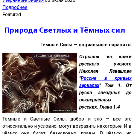
Утерянные Знания
08 июля 2026
Подробнее
Featured
Природа Светлых и Тёмных сил
Тёмные Силы — социальные паразиты
Отрывок из книги
русского учёного
Николая Левашова
"
Россия в кривых
зеркалах
" Том 1. От
русов звёздных до
осквернённых
русских. Глава 1.4
Тёмные и Светлые Силы, добро и зло — всё это
относительно и условно, могут возразить некоторые. И в
чём-то они будут, безусловно, правы. В чём-то, но