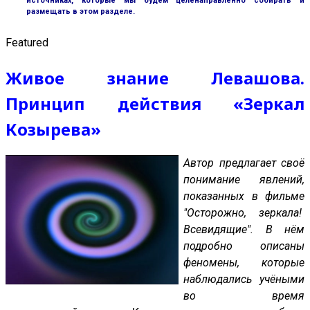
источниках, которые мы будем целенаправленно собирать и
размещать в этом разделе.
Featured
Живое знание Левашова.
Принцип действия «Зеркал
Козырева»
Автор предлагает своё
понимание явлений,
показанных в фильме
"Осторожно, зеркала!
Всевидящие". В нём
подробно описаны
феномены, которые
наблюдались учёными
во время