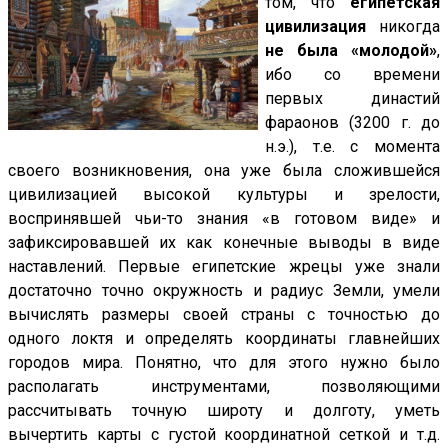
том, что
египетская
цивилизация
никогда
не была «молодой»
,
ибо со времени
первых династий
фараонов (3200 г. до
н.э.), т.е. с момента
своего возникновения, она уже была сложившейся
цивилизацией высокой культуры и зрелости,
воспринявшей чьи-то знания «в готовом виде» и
зафиксировавшей их как конечные выводы в виде
наставлений. Первые египетские жрецы уже знали
достаточно точно окружность и радиус Земли, умели
вычислять размеры своей страны с точностью до
одного локтя и определять координаты главнейших
городов мира. Понятно, что для этого нужно было
располагать инструментами, позволяющими
рассчитывать точную широту и долготу, уметь
вычертить карты с густой координатной сеткой и т.д.