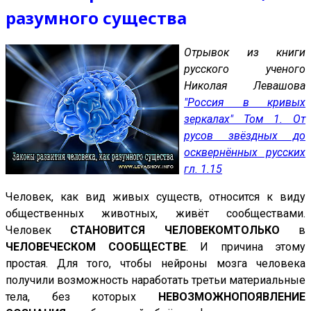
разумного существа
Отрывок из книги
русского ученого
Николая Левашова
"Россия в кривых
зеркалах" Том 1. От
русов звёздных до
осквернённых русских
гл. 1.15
Человек, как вид живых существ, относится к виду
общественных животных, живёт сообществами.
Человек
СТАНОВИТСЯ ЧЕЛОВЕКОМ
ТОЛЬКО
в
ЧЕЛОВЕЧЕСКОМ СООБЩЕСТВЕ
. И причина этому
простая. Для того, чтобы нейроны мозга человека
получили возможность наработать третьи материальные
тела, без которых
НЕВОЗМОЖНО
ПОЯВЛЕНИЕ