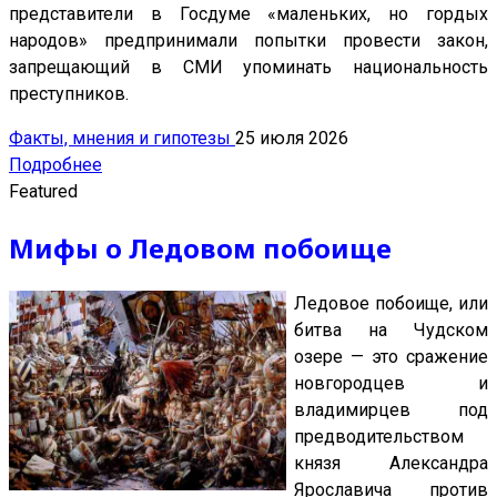
представители в Госдуме «маленьких, но гордых
народов» предпринимали попытки провести закон,
запрещающий в СМИ упоминать национальность
преступников.
Факты, мнения и гипотезы
25 июля 2026
Подробнее
Featured
Мифы о Ледовом побоище
Ледовое побоище, или
битва на Чудском
озере — это сражение
новгородцев и
владимирцев под
предводительством
князя Александра
Ярославича против