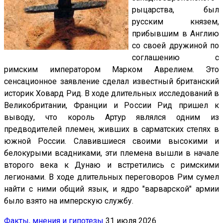
рыцарства, был
русским князем,
прибывшим в Англию
со своей дружиной по
соглашению с
римским императором Марком Аврелием. Это
сенсационное заявление сделал известный британский
историк Ховард Рид. В ходе длительных исследований в
Великобритании, Франции и России Рид пришел к
выводу, что король Артур являлся одним из
предводителей племен, живших в сарматских степях в
южной России. Славившиеся своими высокими и
белокурыми всадниками, эти племена вышли в начале
второго века к Дунаю и встретились с римскими
легионами. В ходе длительных переговоров Рим сумел
найти с ними общий язык, и ядро "варварской" армии
было взято на имперскую службу.
Факты, мнения и гипотезы
31 июля 2026