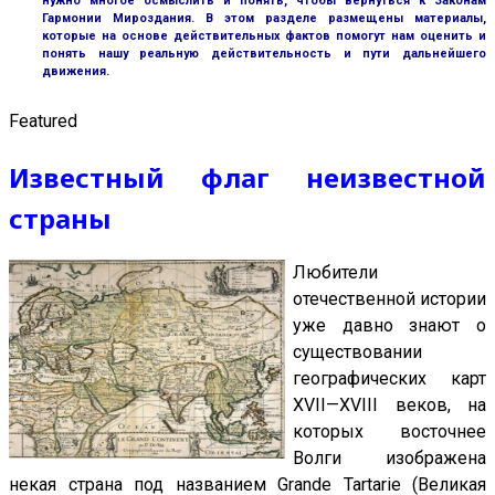
нужно многое осмыслить и понять, чтобы вернуться к Законам
Гармонии Мироздания. В этом разделе размещены материалы,
которые на основе действительных фактов помогут нам оценить и
понять нашу реальную действительность и пути дальнейшего
движения.
Featured
Известный флаг неизвестной
страны
Любители
отечественной истории
уже давно знают о
существовании
географических карт
XVII—XVIII веков, на
которых восточнее
Волги изображена
некая страна под названием Grande Tartarie (Великая