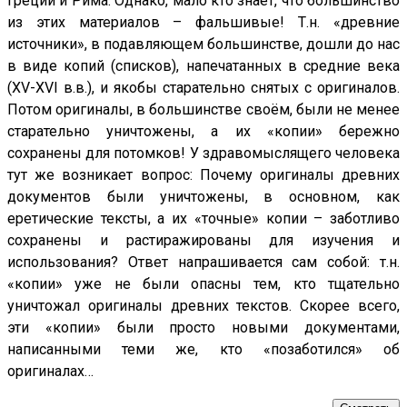
Греции и Рима. Однако, мало кто знает, что большинство
из этих материалов – фальшивые! Т.н. «древние
источники», в подавляющем большинстве, дошли до нас
в виде копий (списков), напечатанных в средние века
(XV-XVI в.в.), и якобы старательно снятых с оригиналов.
Потом оригиналы, в большинстве своём, были не менее
старательно уничтожены, а их «копии» бережно
сохранены для потомков! У здравомыслящего человека
тут же возникает вопрос: Почему оригиналы древних
документов были уничтожены, в основном, как
еретические тексты, а их «точные» копии – заботливо
сохранены и растиражированы для изучения и
использования? Ответ напрашивается сам собой: т.н.
«копии» уже не были опасны тем, кто тщательно
уничтожал оригиналы древних текстов. Скорее всего,
эти «копии» были просто новыми документами,
написанными теми же, кто «позаботился» об
оригиналах…