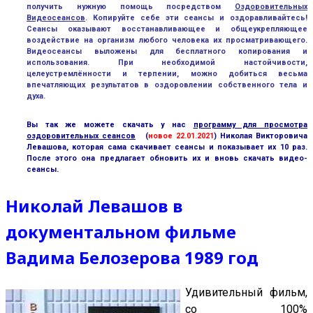
получить нужную помощь посредством
Оздоровительных
Видеосеансо
в
. Копируйте себе эти сеансы и оздоравливайтесь!
Сеансы оказывают восстанавливающее и общеукрепляющее
воздействие на организм любого человека их просматривающего.
Видеосеансы выложены для бесплатного копирования и
использования. При необходимой настойчивости,
целеустремлённости и терпении, можно добиться весьма
впечатляющих результатов в оздоровлении собственного тела и
духа.
Вы так же можете скачать у нас
программу для просмотра
оздоровительных сеансов
(
новое 22.01.2021
)
Николая Викторовича
Левашова, которая сама скачивает сеансы и показывает их 10 раз.
После этого она предлагает обновить их и вновь скачать видео-
сеансы.
Николай Левашов в
документальном фильме
Вадима Белозерова 1989 год
Удивительный фильм,
со 100%