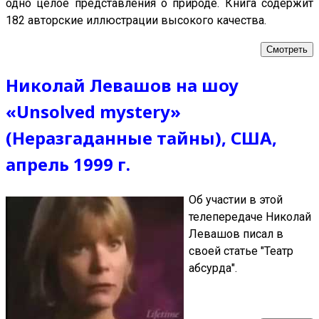
одно целое представления о природе. Книга содержит
182 авторские иллюстрации высокого качества.
Смотреть
Николай Левашов на шоу
«Unsolved mystery»
(Неразгаданные тайны), США,
апрель 1999 г.
Об участии в этой
телепередаче Николай
Левашов писал в
своей статье "Театр
абсурда".