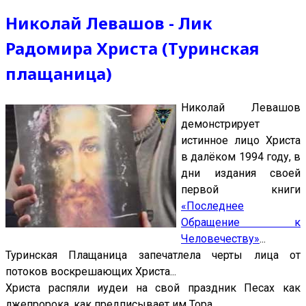
Николай Левашов - Лик
Радомира Христа (Туринская
плащаница)
Николай Левашов
демонстрирует
истинное лицо Христа
в далёком 1994 году, в
дни издания своей
первой книги
«Последнее
Обращение к
Человечеству»
...
Туринская Плащаница запечатлела черты лица от
потоков воскрешающих Христа...
Христа распяли иудеи на свой праздник Песах как
лжепророка, как предписывает им Тора...