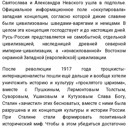
Святослава и Александра Невского ушла в подполье.
Официальное информационное поле «оккупировала»
западная концепция, согласно которой дикие славяне
были цивилизованы шведами-варягами и немцами. В
целом эта концепция господствует и до настоящих дней.
Русь-Россия представляется не самобытной, отдельной
цивилизацией, наследницей древней северной
империи-цивилизации, а «изнасилованной» Востоком
окраиной Западной (европейской) цивилизации.
После революции 1917 года троцкисты-
интернационалисты пошли ещё дальше и вообще хотели
уничтожить историю и культуру «проклятого царизма»,
вместе с Пушкиным, Лермонтовым Толстым,
Суворовым, Ушаковым и Кутузовым. Слава Богу,
Сталин «зачистил» этих бесноватых, вместе с ними была
разрушена и их концепция культуры и истории России.
При Сталине стали формировать позитивный
исторический миф. Чтобы в этом убедиться достаточно