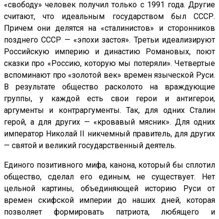
«свободу» человек получил только с 1991 года. Другие
считают, что идеальным государством был СССР.
Причем они делятся на «сталинистов» и сторонников
позднего СССР — «эпохи застоя». Третьи идеализируют
Российскую империю и династию Романовых, поют
сказки про «Россию, которую мы потеряли». Четвертые
вспоминают про «золотой век» времен языческой Руси.
В результате общество расколото на враждующие
группы, у каждой есть свои герои и антигерои,
аргументы и контраргументы. Так, для одних Сталин
герой, а для других — «кровавый мясник». Для одних
император Николай II никчемный правитель, для других
— святой и великий государственный деятель.
Единого позитивного мифа, канона, который бы сплотил
общество, сделал его единым, не существует. Нет
цельной картины, объединяющей историю Руси от
времен скифской империи до наших дней, которая
позволяет формировать патриота, любящего и