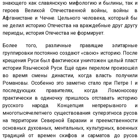
знающего как славянскую мифологию и былины, так и
героев Великой Отечественной войны, войны в
Афганистане и Чечне. Цельного человека, который бы
не делил историю Отечества на враждебные друг другу
периоды, история Отечества не формирует.
Более того, различные правящие элитарные
группировки постоянно создают «свою» историю. После
крещения Руси был фактически уничтожен целый пласт
истории Языческой Руси. Ещё один перелом произошёл
во время смены династии, когда власть получили
Романовы. Особенно это заметно стало при Петре I и
последующих правителях, когда Ломоносову
практически в одиночку пришлось отставать историю
русского народа. Концепция непрерывного и
многотысячелетнего существования суперэтноса русов
на территории Северной Евразии и преемственности
основных духовных, ментальных, культурных, военных
традиций от времен скифов и сарматов до русов