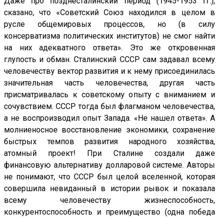
Даже про позднесталинский период (1945-1953 гг.),
сказано, что «Советский Союз находился в целом в
русле общемировых процессов, но (в силу
консерватизма политических институтов) не смог найти
на них адекватного ответа». Это же откровенная
глупость и обман. Сталинский СССР сам задавал всему
человечеству вектор развития и к нему присоединилась
значительная часть человечества, другая часть
присматривалась к советскому опыту с вниманием и
сочувствием. СССР тогда был флагманом человечества,
а не воспроизводил опыт Запада. «Не нашел ответа». А
молниеносное восстановление экономики, сохранение
быстрых темпов развития народного хозяйства,
атомный проект! При Сталине создали даже
финансовую альтернативу долларовой системе. Авторы
не понимают, что СССР был целой вселенной, которая
совершила невиданный в истории рывок и показала
всему человечеству жизнеспособность,
конкурентоспособность и преимущество (одна победа