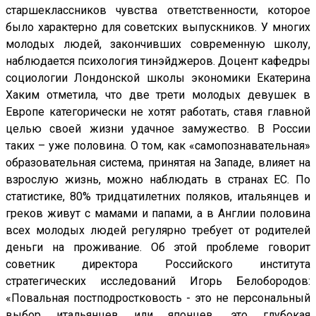
старшеклассников чувства ответственности, которое
было характерно для советских выпускников. У многих
молодых людей, закончивших современную школу,
наблюдается психология тинэйджеров. Доцент кафедры
социологии Лондонской школы экономики Екатерина
Хаким отметила, что две трети молодых девушек в
Европе категорически не хотят работать, ставя главной
целью своей жизни удачное замужество. В России
таких – уже половина. О том, как «самопознавательная»
образовательная система, принятая на Западе, влияет на
взрослую жизнь, можно наблюдать в странах ЕС. По
статистике, 80% тридцатилетних поляков, итальянцев и
греков живут с мамами и папами, а в Англии половина
всех молодых людей регулярно требует от родителей
деньги на проживание. Об этой проблеме говорит
советник директора Российского института
стратегических исследований Игорь Белобородов:
«Повальная постподростковость - это не персональный
выбор итальянцев или японцев, это глубокая