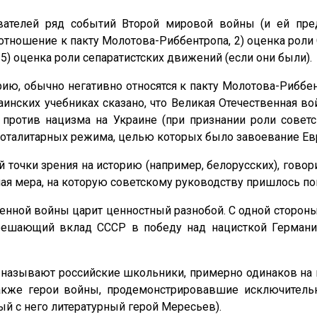
вателей ряд событий Второй мировой войны (и ей пре
 отношение к пакту Молотова-Риббентропа, 2) оценка роли
 5) оценка роли сепаратистских движений (если они были).
ию, обычно негативно относятся к пакту Молотова-Риббе
инских учебниках сказано, что Великая Отечественная в
ротив нацизма на Украине (при признании роли советск
 тоталитарных режима, целью которых было завоевание Ев
 точки зрения на историю (например, белорусских), гово
 мера, на которую советскому руководству пришлось пойт
енной войны царит ценностный разнобой. С одной сторон
решающий вклад СССР в победу над нацисткой Германие
 называют российские школьники, примерно одинаков на 
кже герои войны, продемонстрировавшие исключительно
ый с него литературный герой Мересьев).