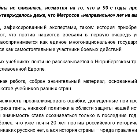
йны не снизилась, несмотря на то, что в 90-е годы п
тверждалось даже, что Матросов «неправильно» лег на ам
 зафиксированный экспертами, таков: история приобр
ют, что против нацистов воевали в первую очередь у
 воспринимается как единое многонациональное государс
я как самостоятельные участники боевых действий.
х учебниках почти не рассказывается о Нюрнбергском тр
слевоенной Европе.
ная работа, собран значительный материал, основанн
кстов учебников разных стран.
зможность проанализировать ошибки, допущенные при пр
греха таить, никакой политики в области защиты нашей ис
 значимость стала осознаваться только в последние год
более, что уже почти 20 лет против российского историч
икаких русских нет, а вся история страны – чреда правлен