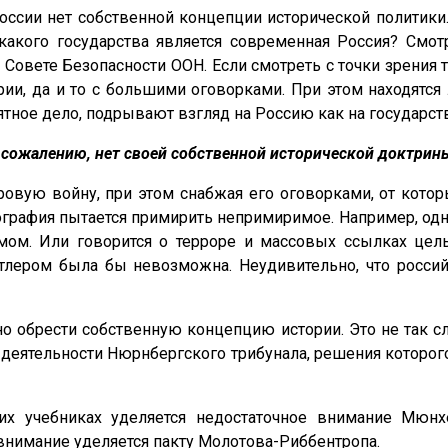
оссии нет собственной концепции исторической политики.
кого государства является современная Россия? Смотр
 Совете Безопасности ООН. Если смотреть с точки зрения 
рии, да и то с большими оговорками. При этом находятс
онятное дело, подрывают взгляд на Россию как на государс
 сожалению, нет своей собственной исторической доктрин
ровую войну, при этом снабжая его оговорками, от кото
ография пытается примирить непримиримое. Например, одно
ом. Или говорится о терроре и массовых ссылках целы
итлером была бы невозможна. Неудивительно, что росси
жно обрести собственную концепцию истории. Это не так
о деятельности Нюрнбергского трибунала, решения которог
х учебниках уделяется недостаточное внимание Мюнх
внимание уделяется пакту Молотова-Риббентропа.