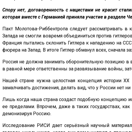
Спору нет, договоренность с нацистами не красит стал
которая вместе с Германией приняла участие в разделе Ч
Пакт Молотова-Риббентропа следует рассматривать в к
Запада не смогли вовремя объединиться против гитлеровс
Франция пытались склонить Гитлера к нападению на ССС
фюрера на Запад. В итоге Гитлер обманул всех, сначала з
Россия не должна занимать оборонительную позицию в во
в равной мере ответственны за развязывание войны, за
Нашей стране нужна целостная концепция истории XX в
замалчивать достижения, делать вид, что у России нет ни
Лишь когда наша страна создаст подобную концепцию ис
ее пределами. Впрочем, даже в таких государствах, ка
демонизируя Россию.
Исследование РИСИ дает серьёзный научный материал д