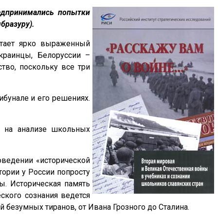
редпринимались попытки
бразуру).
етает ярко выраженный
краинцы, Белоруссии –
тво, поскольку все три
ибунале и его решениях.
ый на анализе школьных
оведении «исторической
тории у России попросту
ы. Историческая память
еского сознания ведется
ий безумных тиранов, от Ивана Грозного до Сталина.