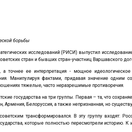
ческой борьбы
тратегических исследований (РИСИ) выпустил исследован
советских стран и бывших стран-участниц Варшавского дог
я, а точнее ее интерпретация - мощное идеологическ
ния. Манипулируя фактами, придавая значение одним с
тношениях тяжелые, часто неразрешимые противоречия.
кие государства на три группы. Первая – та, что сохран
ан, Армения, Белоруссия, а также непризнанная, но сущест
оветским трансформировался. В эту группу входят: Росс
осударства, которые полностью пересмотрели историю. К их