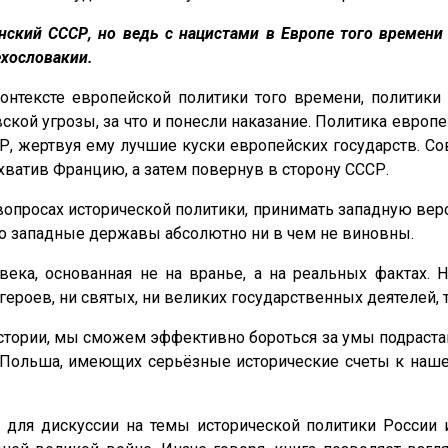
инский СССР, но ведь с нацистами в Европе того времен
ехословакии.
онтексте европейской политики того времени, политики
кой угрозы, за что и понесли наказание. Политика европе
Р, жертвуя ему лучшие куски европейских государств. С
ахватив Францию, а затем повернув в сторону СССР.
просах исторической политики, принимать западную верси
то западные державы абсолютно ни в чем не виновны.
ека, основанная не на вранье, а на реальных фактах.
 героев, ни святых, ни великих государственных деятелей, 
тории, мы сможем эффективно бороться за умы подрастающ
к Польша, имеющих серьёзные исторические счеты к нашей
ля дискуссии на темы исторической политики России и 