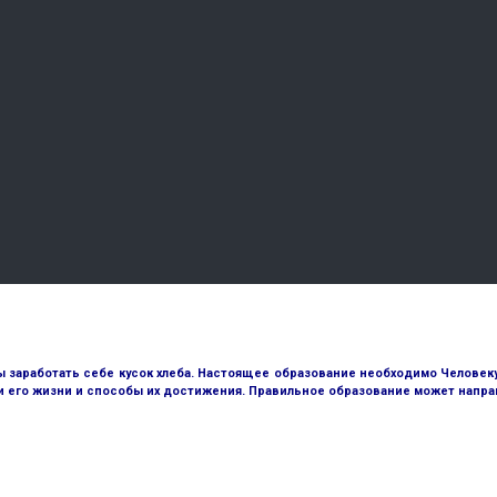
ы заработать себе кусок хлеба. Настоящее образование необходимо Человеку д
и его жизни и способы их достижения. Правильное образование может направ