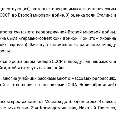
дшествующих), которые воспринимаются историческим
 СССР во Второй мировой войне, 3) оценка роли Сталина и
нтропа, считая его первопричиной Второй мировой войны.
ойна была «германо-советской» войной. При этом Украина
их партизан). Зачастую ставится знак равенства между
ропы.
рится о решающем вкладе СССР в победу над нацизмом, а
и, чтобы оттянуть начало войны.
ы, многие учебники рассказывают о массовых репрессиях,
й, а отношения с союзниками (США, Великобританией)
всем пространстве от Москвы до Владивостока. В список
е мужество: Зоя Космодемьянская, Николай Гастелло,