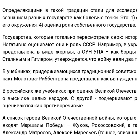
Определяющими в такой градации стали для исследо
сознанием разных государств как болевые точки. Это: 1)
его окружения, 4) оценка роли собственного государства,
Государства, которые тотально пересмотрели свою истор
Негативно оценивают они и роль СССР. Например, в укра
представлена в виде жертвы, а ОУН-УПА – как борцы п
Сталиным и Гитлером, утверждается, что войну вели два
В учебниках, придерживающихся традиционной советской
пакт Молотова-Риббентропа представлен как вынужденная
В российских же учебниках при оценке Великой Отечеств
о высылке целых народов. С другой - подчеркивают 
оцениваются как противоречивые.
А список героев Великой Отечественной войны, которых
входят Маршалы Победы – Жуков, Рокоссовский, а та
Александр Матросов, Алексей Маресьев (точнее, списанн