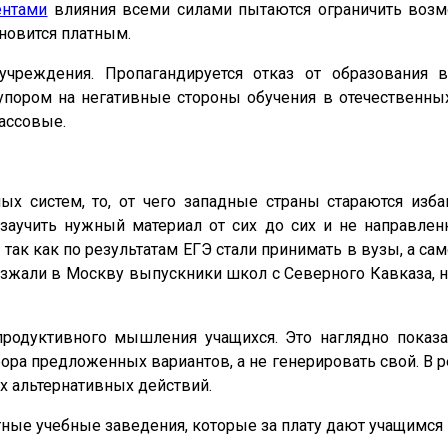
ентами
влияния всеми силами пытаются ограничить возм
новится платным.
чреждения. Пропагандируется отказ от образования в
пором на негативные стороны обучения в отечественных
ассовые.
х систем, то, от чего западные страны стараются изба
 заучить нужный материал от сих до сих и не направлен
ак как по результатам ЕГЭ стали принимать в вузы, а с
жали в Москву выпускники школ с Северного Кавказа, н
продуктивного мышления учащихся. Это наглядно пока
ора предложенных вариантов, а не генерировать свой. В ре
ых альтернативных действий.
ые учебные заведения, которые за плату дают учащимся н