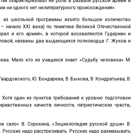
ак охарактеризовал ее роль в развале русской армии и
ии ни одного нет нелитературного происхождения».
л: из школьной программы изъято большое количество
 – начало XXI века) по тематике Великой Отечественной
рал и его армия», в которой восхваляются Гудериан и
иловой, названы два выдающихся полководца: Г. Жуков и
ва. Мало кто из учащихся знает «Судьбу человека» М.
вардовского, Ю. Бондарева, В. Быкова, В. Кондратьева, В.
. Хотя один из пунктов требований к уровню подготовки
равственных качеств личности, патриотических чувств,
ое сало» В. Сорокина, «Энциклопедия русской души» В.
 Русских надо расстреливать. Русских надо размазывать