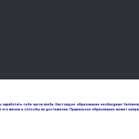
ы заработать себе кусок хлеба. Настоящее образование необходимо Человеку д
и его жизни и способы их достижения. Правильное образование может направ