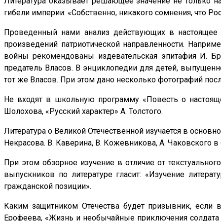
Литература оказывает решающее значение не только на
гибели империи: «Собственно, никакого сомнения, что Ро
Проведенный нами анализ действующих в настоящее в
произведений патриотической направленности. Например
войны рекомендованы издевательская эпитафия И. Бро
предатель Власов. В энциклопедии для детей, выпущенн
тот же Власов. При этом дано несколько фотографий пос
Не входят в школьную программу «Повесть о настояще
Шолохова, «Русский характер» А. Толстого.
Литература о Великой Отечественной изучается в основном
Некрасова. В. Каверина, В. Кожевникова, А. Чаковского в 
При этом обзорное изучение в отличие от текстуальног
выпускников по литературе гласит: «Изучение литерат
гражданской позиции».
Каким защитником Отечества будет призывник, если в 
Ерофеева, «Жизнь и необычайные приключения солдата И