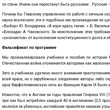
по стене. Иначе они перестанут быть русскими… Русские 
Почему бы Главному управлению по работе с личным сос
науки исключило эти и подобные им произведения из шко
«Выбор» Ю. Бондарева, «А зори здесь тихие…» Б. Василье
«Блокада» А. Чаковского. За неисполнение этих требов
«уклонистов» от выполнения конституционного долга и о
Фальсификат по программе
Мы проанализировали учебники и пособия по истории 
Отечественная война упоминается авторами как малозначи
Зато в учебниках уделено много внимания преступлениям
всей красе, но о зарубежных злодеяниях авторы либо скр
одну Варфоломеевскую ночь во Франции Карла IX было уб
Известно, что в Англии за годы правления Генриха VIII 
при них был истреблен каждый 40-й англичанин (2,5 проц
молился за убиенных, английские правители никаких угр