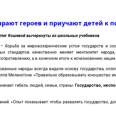
рают героев и приучают детей к 
Олег Кошевой вычеркнуты из школьных учебников
– борьба за мировоззренческие устои государств и со
ных стандартов качественно меняет менталитет народа
сопротивлению, а в конечном итоге к исчезновению нации 
ованные народы всегда видели основу государства, опло
липпа Меланхтона: «Правильно образовывать юношество им
начает гибель людей, семьи, страны.
Государство, несп
ний. «Опыт показывает: чтобы развалить государство, до