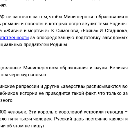
ия».
 не настоять на том, чтобы Министерство образования и
 романы и повести, в которых остро звучит тема Родины:
на, «Живые и мертвые» К. Симонова, «Война» И. Стаднюка,
етственности
за опосредованную подготовку заведомых
енциальных предателей Родины.
дованные Министерством образования и науки. Великая
тся чересчур вольно.
линские репрессии и другие «зверства» расписываются во
ебников истории не приводится такой факт, что только за
зного.
 000 человек. Эти король с королевой устроили геноцид –
оло пяти тысяч человек. Русский царь постоянно каялся и
ии об этом не пишут.