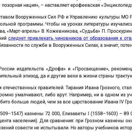
– позорная нация», – наставляет ерофеевская «Энциклопед
тавом Вооруженных Сил РФ и Управлению культуры МО РФ
льной программы. Чтобы на уроках литературы изучались
ва, «Март-апрель» В. Кожевникова, «Судьба» П. Проскури
аний
следует привлекать чиновников от образования к отв
бязанности по службе в Вооруженных Силах, а значит, пот
России издательств «Дрофа» и «Просвещение», рекомен
тельный эпизод, да и другие вехи в жизни страны трактую
 отечественных правителей. Тирания Ивана Грозного, ста
омно умалчивают, либо врут. Например, ни в одном из уч
ито больше людей, чем за все царствование Ивана IV Гро
(1509–1547) казнены 72 000, Елизаветы I (1558–1603) – 89
ента населения). Для сравнения: при Грозном казнены ок
ызений совести не испытывали. Но авторы учебников истор