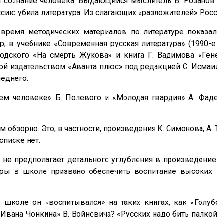
 сознание человека. Выдающийся мыслитель В. Розанов т
ссию убила литература. Из слагающих «разложителей» Росс
ремя методических материалов по литературе показа
, в учебнике «Современная русская литература» (1990-е
дского «На смерть Жукова» и книга Г. Вадимова «Гене
ой издательством «Аванта плюс» под редакцией С. Исма
леднего.
м человеке» Б. Полевого и «Молодая гвардия» А. Фадее
 обзорно. Это, в частности, произведения К. Симонова, А. Т
списке нет.
о не предполагает детального углубления в произведение
уры в школе призвано обеспечить воспитание высоких н
школе он «воспитывался» на таких книгах, как «Голуб
вана Чонкина» В. Войновича? «Русских надо бить палкой.