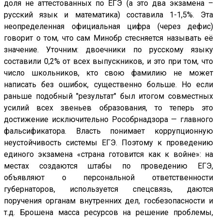
доля не аттестованных по ЕГЭ (а это два экзамена –
русский язык и математика) составила 1-1,5%. Эта
неопределенная официальная цифра (через дефис)
говорит о том, что сам Минобр стесняется называть её
значение. Уточним: двоечники по русскому языку
составили 0,2% от всех выпускников, и это при том, что
число школьников, кто свою фамилию не может
написать без ошибок, существенно больше. Но если
раньше подобный "результат" был итогом совместных
усилий всех звеньев образования, то теперь это
достижение исключительно Рособрнадзора — главного
фальсификатора. Власть понимает коррупционную
неустойчивость системы ЕГЭ. Поэтому к проведению
единого экзамена «страна готовится как к войне»: на
местах создаются штабы по проведению ЕГЭ,
объявляют о персональной ответственности
губернаторов, используется спецсвязь, даются
поручения органам внутренних дел, госбезопасности и
т.д. Брошена масса ресурсов на решение проблемы,