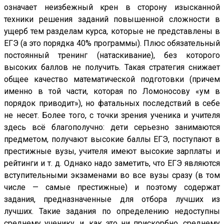
означает неизбежный крен в сторону изысканной
техники решения заданий повышенной сложности в
ущерб тем разделам курса, которые не представлены в
ЕГЭ (а это порядка 40% программы). Плюс обязательный
постоянный тренинг (натаскивание), без которого
высоких баллов не получить. Такая стратегия снижает
общее качество математической подготовки (причем
именно в той части, которая по Ломоносову «ум в
порядок приводит»), но фатальных последствий в себе
не несет. Более того, с точки зрения ученика и учителя
здесь всё благополучно: дети серьезно занимаются
предметом, получают высокие баллы ЕГЭ, поступают в
престижные вузы, учителя имеют высокие зарплаты и
рейтинги и т. д. Однако надо заметить, что ЕГЭ являются
вступительными экзаменами во все вузы сразу (в том
числе — самые престижные) и поэтому содержат
задания, предназначенные для отбора лучших из
лучших. Такие задания по определению недоступны
среднему ученику, и, как это ни прискорбно, среднему