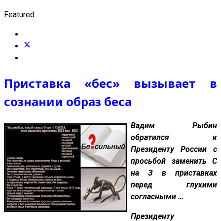
Featured
Приставка «бес» вызывает в
сознании образ беса
Вадим Рыбин
обратился к
Президенту России с
просьбой заменить С
на З в приставках
перед глухими
согласными …
Президенту