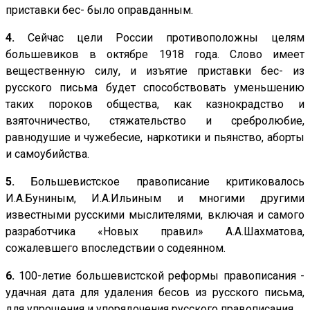
приставки бес- было оправданным.
4.
Сейчас цели России противоположны целям
большевиков в октябре 1918 года. Слово имеет
вещественную силу, и изъятие приставки бес- из
русского письма будет способствовать уменьшению
таких пороков общества, как казнокрадство и
взяточничество, стяжательство и сребролюбие,
равнодушие и чужебесие, наркотики и пьянство, аборты
и самоубийства.
5.
Большевистское правописание критиковалось
И.А.Буниным, И.А.Ильиным и многими другими
известными русскими мыслителями, включая и самого
разработчика «Новых правил» А.А.Шахматова,
сожалевшего впоследствии о содеянном.
6.
100-летие большевистской реформы правописания -
удачная дата для удаления бесов из русского письма,
для упрощения и упорядочения русского правописания.