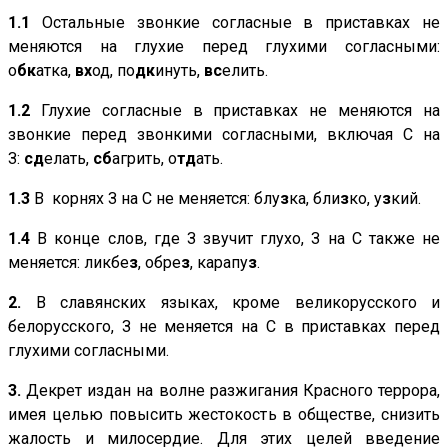
1.1
Остальные звонкие согласные в приставках не
меняются на глухие перед глухими согласными:
о
бк
атка,
вх
од, по
дк
инуть,
вс
елить.
1.2
Глухие согласные в приставках не меняются на
звонкие перед звонкими согласными, включая С на
З:
сд
елать,
сб
агрить, о
тд
ать.
1.3
В корнях З на С не меняется: блу
з
ка, бли
з
ко, у
з
кий.
1.4
В конце слов, где З звучит глухо, З на С также не
меняется: ликбе
з
, обре
з
, карапу
з
.
2.
В славянских языках, кроме великорусского и
белорусского, З не меняется на С в приставках перед
глухими согласными.
3.
Декрет издан на волне разжигания Красного террора,
имея целью повысить жестокость в обществе, снизить
жалость и милосердие. Для этих целей введение