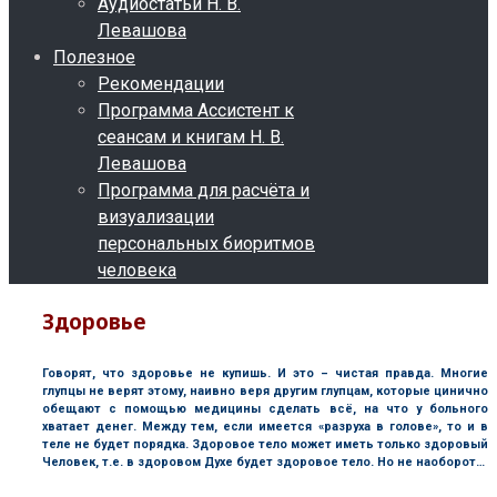
Аудиостатьи Н. В.
Левашова
Полезное
Рекомендации
Программа Ассистент к
сеансам и книгам Н. В.
Левашова
Программа для расчёта и
визуализации
персональных биоритмов
человека
Здоровье
Говорят, что здоровье не купишь. И это – чистая правда. Многие
глупцы не верят этому, наивно веря другим глупцам, которые цинично
обещают с помощью медицины сделать всё, на что у больного
хватает денег. Между тем, если имеется «разруха в голове», то и в
теле не будет порядка. Здоровое тело может иметь только здоровый
Человек, т.е. в здоровом Духе будет здоровое тело. Но не наоборот…