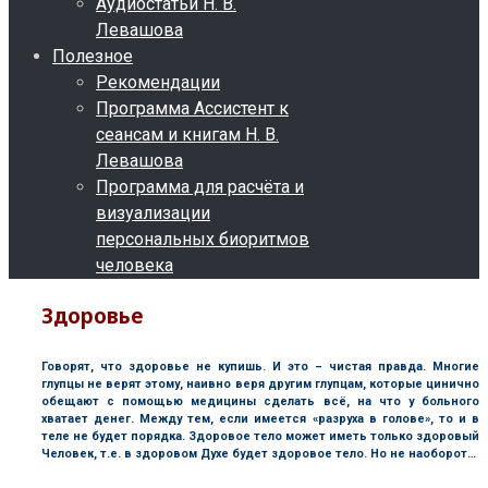
Аудиостатьи Н. В.
Левашова
Полезное
Рекомендации
Программа Ассистент к
сеансам и книгам Н. В.
Левашова
Программа для расчёта и
визуализации
персональных биоритмов
человека
Здоровье
Говорят, что здоровье не купишь. И это – чистая правда. Многие
глупцы не верят этому, наивно веря другим глупцам, которые цинично
обещают с помощью медицины сделать всё, на что у больного
хватает денег. Между тем, если имеется «разруха в голове», то и в
теле не будет порядка. Здоровое тело может иметь только здоровый
Человек, т.е. в здоровом Духе будет здоровое тело. Но не наоборот…