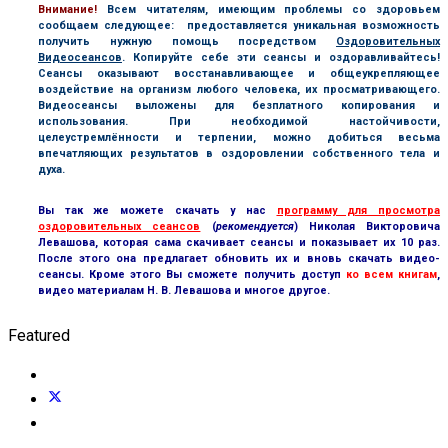
В
нимание!
Всем читателям, имеющим проблемы со здоровьем
сообщаем следующее: предоставляется уникальная возможность
получить нужную помощь посредством
Оздоровительных
Видеосеансов
. Копируйте себе эти сеансы и оздоравливайтесь!
Сеансы оказывают восстанавливающее и общеукрепляющее
воздействие на организм любого человека, их просматривающего.
Видеосеансы выложены для безплатного копирования и
использования. При необходимой настойчивости,
целеустремлённости и терпении, можно добиться весьма
впечатляющих результатов в оздоровлении собственного тела и
духа.
Вы так же можете скачать у нас
программу для просмотра
оздоровительных сеансов
(
рекомендуется
) Николая Викторовича
Левашова, которая сама скачивает сеансы и показывает их 10 раз.
После этого она предлагает обновить их и вновь скачать видео-
сеансы. Кроме этого Вы сможете получить доступ
ко всем книгам
,
видео материалам Н. В. Левашова и многое другое.
Featured