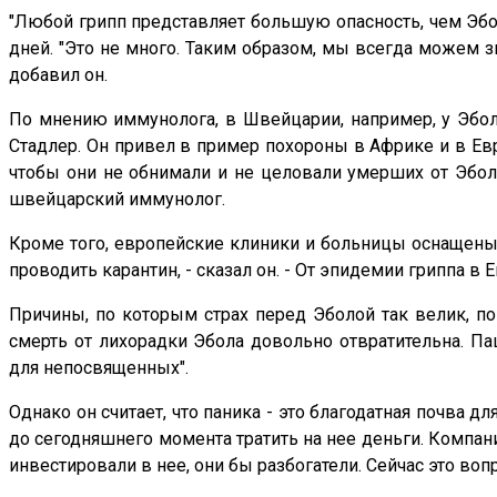
"Любой грипп представляет большую опасность, чем Эбол
дней. "Это не много. Таким образом, мы всегда можем зн
добавил он.
По мнению иммунолога, в Швейцарии, например, у Эболы 
Стадлер. Он привел в пример похороны в Африке и в Евр
чтобы они не обнимали и не целовали умерших от Эболы.
швейцарский иммунолог.
Кроме того, европейские клиники и больницы оснащены 
проводить карантин, - сказал он. - От эпидемии гриппа в
Причины, по которым страх перед Эболой так велик, по
смерть от лихорадки Эбола довольно отвратительна. Па
для непосвященных".
Однако он считает, что паника - это благодатная почва 
до сегодняшнего момента тратить на нее деньги. Компан
инвестировали в нее, они бы разбогатели. Сейчас это воп