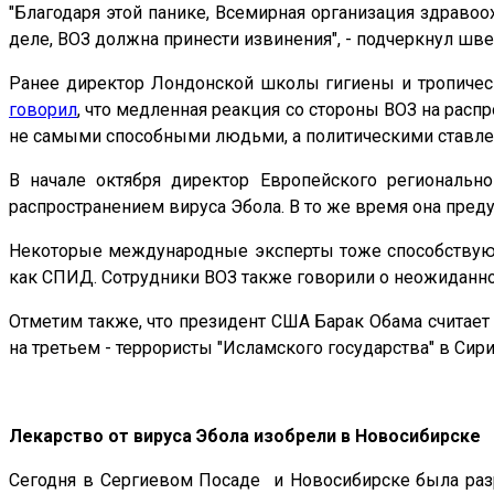
"Благодаря этой панике, Всемирная организация здравоо
деле, ВОЗ должна принести извинения", - подчеркнул шв
Ранее директор Лондонской школы гигиены и тропическ
говорил
, что медленная реакция со стороны ВОЗ на расп
не самыми способными людьми, а политическими ставле
В начале октября директор Европейского региональн
распространением вируса Эбола. В то же время она пре
Некоторые международные эксперты тоже способствуют 
как СПИД. Сотрудники ВОЗ также говорили о неожиданно
Отметим также, что президент США Барак Обама считает
на третьем - террористы "Исламского государства" в Сири
Лекарство от вируса Эбола изобрели в Новосибирске
Сегодня в Сергиевом Посаде и Новосибирске была разр