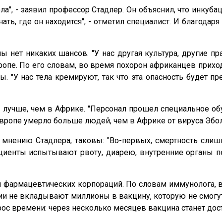
а", - заявил профессор Стадлер. Он объяснил, что инкуба
ать, где он находится", - отметил специалист. И благодар
нет никаких шансов. "У нас другая культура, другие пра
опе. По его словам, во время похорон африканцев приход
 "У нас тела кремируют, так что эта опасность будет пр
лучше, чем в Африке. "Персонал прошел специальное обуч
 Европе умерло больше людей, чем в Африке от вируса Эбол
 мнению Стадлера, таковы: "Во-первых, смертность слиш
циенты испытывают рвоту, диарею, внутренние органы п
для фармацевтических корпораций. По словам иммунолога, 
ии не вкладывают миллионы в вакцину, которую не смогут 
рос времени: через несколько месяцев вакцина станет дост