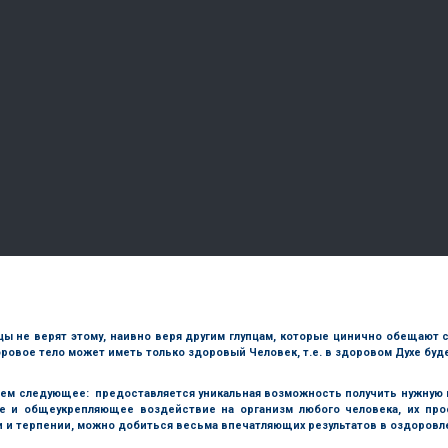
упцы не верят этому, наивно веря другим глупцам, которые цинично обещают
Здоровое тело может иметь только здоровый Человек, т.е. в здоровом Духе бу
ем следующее: предоставляется уникальная возможность получить нужну
е и общеукрепляющее воздействие на организм любого человека, их пр
 и терпении, можно добиться весьма впечатляющих результатов в оздоровле