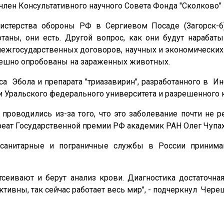
член Консультативного научного Совета Фонда "Сколково"
стерства обороны РФ в Сергиевом Посаде (Загорск-6
отаны, они есть. Другой вопрос, как они будут нарабат
ежгосударственных договоров, научных и экономических с
ешно опробованы на зараженных животных.
 Эбола и препарата "триазавирин", разработанного в Инс
и Уральского федерального университета и разрешенного
проводились из-за того, что это заболевание почти не 
ауреат Государственной премии РФ академик РАН Олег Чупа
 санитарные и пограничные службы в России принима
сеивают и берут анализ крови. Диагностика достаточна
тивны, так сейчас работает весь мир", - подчеркнул Чере