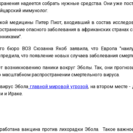
хранения надеется собрать нужные средства. Они уже пост
ейцарский иммунолог.
ой медицины Питер Пиот, входивший в состав исследов
ространение опасного заболевания в африканских странах с
нниками".
ого бюро ВОЗ Сюзанна Якоб заявила, что Европа "на
дупредила, что появление новых случаев заболевания сме
возникновению паники вокруг Эболы. Так, они прогнози
 масштабном распространении смертельного вируса.
 вирус Эбола
главной мировой угрозой
, на втором месте -
и и Ираке.
аботана вакцина против лихорадки Эбола. Такое важно