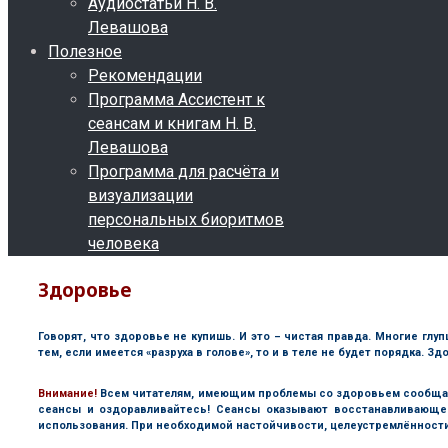
Аудиостатьи Н. В.
Левашова
Полезное
Рекомендации
Программа Ассистент к
сеансам и книгам Н. В.
Левашова
Программа для расчёта и
визуализации
персональных биоритмов
человека
Здоровье
Говорят, что здоровье не купишь. И это – чистая правда. Многие гл
тем, если имеется «разруха в голове», то и в теле не будет порядка. 
В
нимание!
Всем читателям, имеющим проблемы со здоровьем сообща
сеансы и оздоравливайтесь! Сеансы оказывают восстанавливающе
использования. При необходимой настойчивости, целеустремлённости