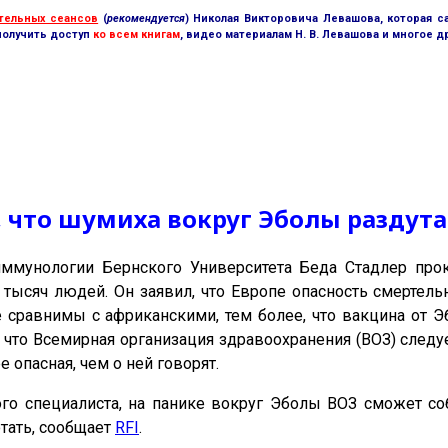
тельных сеансов
(
рекомендуется
) Николая Викторовича Левашова, которая с
получить доступ
ко всем книгам
, видео материалам Н. В. Левашова и многое д
что шумиха вокруг Эболы раздута 
иммунологии Бернского Университета Беда Стадлер про
 тысяч людей. Он заявил, что Европе опасность смертель
е сравнимы с африканскими, тем более, что вакцина от 
, что Всемирная организация здравоохранения (ВОЗ) следу
 опасная, чем о ней говорят.
го специалиста, на панике вокруг Эболы ВОЗ сможет с
тать, сообщает
RFI
.