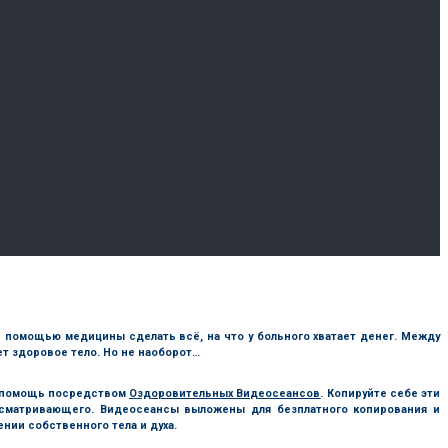
 с помощью медицины сделать всё, на что у больного хватает денег. Между
дет здоровое тело. Но не наоборот…
ю помощь посредством
Оздоровительных Видеосеансов
. Копируйте себе эти
осматривающего. Видеосеансы выложены для безплатного копирования и
нии собственного тела и духа.