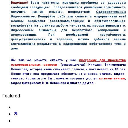
В
нимание!
Всем читателям, имеющим проблемы со здоровьем
сообщаем следующее: предоставляется уникальная возможность
получить нужную помощь посредством
Оздоровительных
Видеосеансов
. Копируйте себе эти сеансы и оздоравливайтесь!
Сеансы оказывают восстанавливающее и общеукрепляющее
воздействие на организм любого человека, их просматривающего.
Видеосеансы выложены для безплатного копирования и
использования. При необходимой настойчивости,
целеустремлённости и терпении, можно добиться весьма
впечатляющих результатов в оздоровлении собственного тела и
духа.
Вы так же можете скачать у нас
программу для просмотра
оздоровительных сеансов
(
рекомендуется
) Николая Викторовича
Левашова, которая сама скачивает сеансы и показывает их 10 раз.
После этого она предлагает обновить их и вновь скачать видео-
сеансы. Кроме этого Вы сможете получить доступ
ко всем книгам
,
видео материалам Н. В. Левашова и многое другое.
Featured