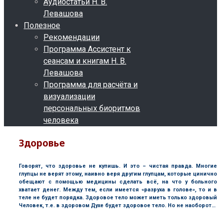
Аудиостатьи Н. В.
Левашова
Полезное
Рекомендации
Программа Ассистент к
сеансам и книгам Н. В.
Левашова
Программа для расчёта и
визуализации
персональных биоритмов
человека
Здоровье
Говорят, что здоровье не купишь. И это – чистая правда. Многие
глупцы не верят этому, наивно веря другим глупцам, которые цинично
обещают с помощью медицины сделать всё, на что у больного
хватает денег. Между тем, если имеется «разруха в голове», то и в
теле не будет порядка. Здоровое тело может иметь только здоровый
Человек, т.е. в здоровом Духе будет здоровое тело. Но не наоборот…