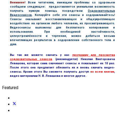
В
нимание!
Всем читателям, имеющим проблемы со здоровьем
сообщаем следующее: предоставляется уникальная возможность
получить нужную помощь посредством
Оздоровительных
Видеосеансов
. Копируйте себе эти сеансы и оздоравливайтесь!
Сеансы оказывают восстанавливающее и общеукрепляющее
воздействие на организм любого человека, их просматривающего.
Видеосеансы выложены для безплатного копирования и
использования. При необходимой настойчивости,
целеустремлённости и терпении, можно добиться весьма
впечатляющих результатов в оздоровлении собственного тела и
духа.
Вы так же можете скачать у нас
программу для просмотра
оздоровительных сеансов
(
рекомендуется
) Николая Викторовича
Левашова, которая сама скачивает сеансы и показывает их 10 раз.
После этого она предлагает обновить их и вновь скачать видео-
сеансы. Кроме этого Вы сможете получить доступ
ко всем книгам
,
видео материалам Н. В. Левашова и многое другое.
Featured