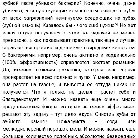
зубной пасте убивают бактерии? Конечно, очень даже
убивают, а сопутствующие компоненты очищают зубы
от всех загрязнений неминуемо оседающих на зубах
(зубной камень). Казалось бы - чего ещё нужно?! Но вот
какая штука получается: с этой же задачей не менее
прекрасно, а как показывает практика, так ещё и лучше,
справляются простые и дешевые природные вешества.
С бактериями, например, очень активно и кардинально
(100% эффективность) справляется экстрат ромашки.
Да, именно полевая ромашка, которая как сорняк
произрастает на всех полянах и лугах. У меня, например,
она растёт на газоне, и вывести её оттуда никак не
получается. Что я только не делал - растёт себе и
благоденствует. И можно назвать ещё очень много
представителей флоры, которые не менее эффективно
решают эту задачу - тут дело вкуса. Очистиь зубы от
зубного камня? Пожалуйста - сода или
мелкодисперсный порошок мела. И можно назвать еще
большое количество подобных, абсолютно безвредных