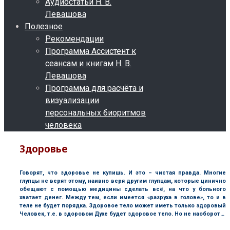
Аудиостатьи Н. В.
Левашова
Полезное
Рекомендации
Программа Ассистент к
сеансам и книгам Н. В.
Левашова
Программа для расчёта и
визуализации
персональных биоритмов
человека
Здоровье
Говорят, что здоровье не купишь. И это – чистая правда. Многие
глупцы не верят этому, наивно веря другим глупцам, которые цинично
обещают с помощью медицины сделать всё, на что у больного
хватает денег. Между тем, если имеется «разруха в голове», то и в
теле не будет порядка. Здоровое тело может иметь только здоровый
Человек, т.е. в здоровом Духе будет здоровое тело. Но не наоборот…