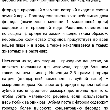
фтористый кальций (CaF)или фтористый натрий (NaF).
Фторид – природный элемент, который входит в состав
земной коры. Поэтому естественно, что небольшая доза
фторида (значительно меньше 1 миллионной доли)
содержится в природной воде. Растения, естественно
поглощают фториды из земли и воды, таким образом,
небольшое количество фторидов присутствует во всей
нашей пище и в воде, а также накапливается в тканях
животных и в растениях.
Несмотря на то, что фторид – природное вещество, он
является токсичным для человека, гораздо большим
токсином, чем свинец. Инъекция 2-5 грамм фторида
натрия (стандартный компонент в зубной пасте) –
смертельная доза. Количество фторида в одном тюбике
зубной пасты среднего размера достаточно для того,
чтобы убить маленького ребенка, если использовать
весь тюбик за один раз. Зубная паста с фтором содержит
гораздо более высокую концентрацию фторида по