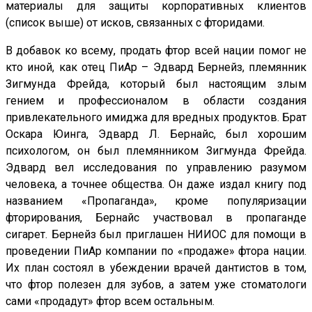
материалы для защиты корпоративных клиентов
(список выше) от исков, связанных с фторидами.
В добавок ко всему, продать фтор всей нации помог не
кто иной, как отец ПиАр – Эдвард Бернейз, племянник
Зигмунда Фрейда, который был настоящим злым
гением и профессионалом в области создания
привлекательного имиджа для вредных продуктов. Брат
Оскара Юинга, Эдвард Л. Бернайс, был хорошим
психологом, он был племянником Зигмунда Фрейда.
Эдвард вел исследования по управлению разумом
человека, а точнее общества. Он даже издал книгу под
названием «Пропаганда», кроме популяризации
фторирования, Бернайс участвовал в пропаганде
сигарет. Бернейз был приглашен НИИОС для помощи в
проведении ПиАр компании по «продаже» фтора нации.
Их план состоял в убеждении врачей дантистов в том,
что фтор полезен для зубов, а затем уже стоматологи
сами «продадут» фтор всем остальным.