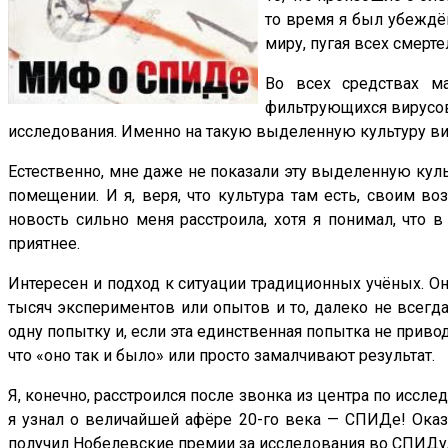
то время я был убеждён
миру, пугая всех смерт
Во всех средствах м
фильтрующихся вирусов
исследования. Именно на такую выделенную культуру в
Естественно, мне даже не показали эту выделенную культ
помещении. И я, веря, что культура там есть, своим в
новость сильно меня расстроила, хотя я понимал, что в
приятнее.
Интересен и подход к ситуации традиционных учёных. Они
тысяч экспериментов или опытов и то, далеко не всегда
одну попытку и, если эта единственная попытка не привод
что «оно так и было» или просто замалчивают результат.
Я, конечно, расстроился после звонка из центра по иссл
я узнал о величайшей афёре 20-го века — СПИДе! Оказы
получил Нобелевские премии за исследования во СПИДу, 