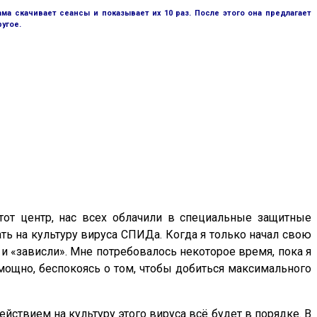
ама скачивает сеансы и показывает их 10 раз. После этого она предлагает
ругое.
тот центр, нас всех облачили в специальные защитные
ь на культуру вируса СПИДа. Когда я только начал свою
 и «зависли». Мне потребовалось некоторое время, пока я
мощно, беспокоясь о том, чтобы добиться максимального
ействием на культуру этого вируса всё будет в порядке. В