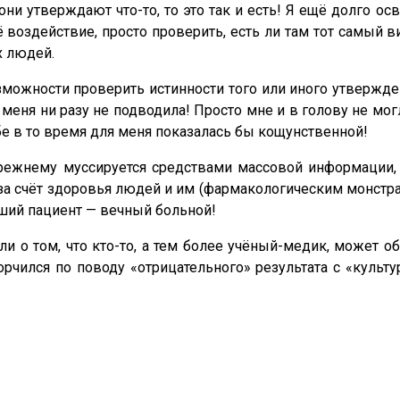
и они утверждают что-то, то это так и есть! Я ещё долго 
 воздействие, просто проверить, есть ли там тот самый в
х людей.
зможности проверить истинности того или иного утвержден
меня ни разу не подводила! Просто мне и в голову не могла
бе в то время для меня показалась бы кощунственной!
-прежнему муссируется средствами массовой информации,
а счёт здоровья людей и им (фармакологическим монстрам
чший пациент — вечный больной!
и о том, что кто-то, а тем более учёный-медик, может 
орчился по поводу «отрицательного» результата с «культ