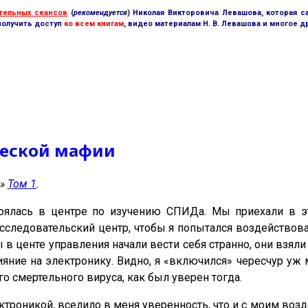
тельных сеансов
(
рекомендуется
) Николая Викторовича Левашова, которая с
получить доступ
ко всем книгам
, видео материалам Н. В. Левашова и многое д
ческой мафии
»
Том 1
.
тоялась в центре по изучению СПИДа. Мы приехали в э
следовательский центр, чтобы я попытался воздействоват
 в центе управления начали вести себя странно, они взяли
яние на электронику. Видно, я «включился» чересчур уж 
го смертельного вируса, как был уверен тогда.
ктроникой, вселило в меня уверенность, что и с моим возд