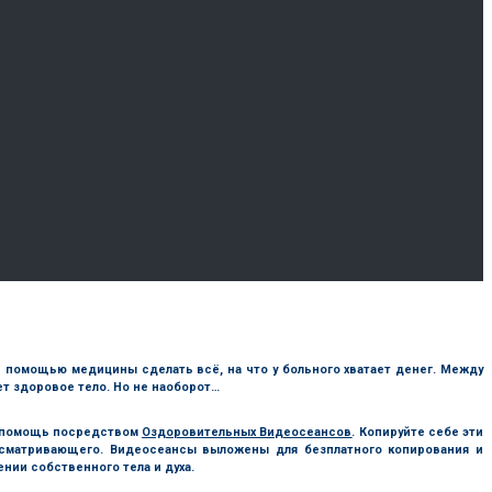
 с помощью медицины сделать всё, на что у больного хватает денег. Между
дет здоровое тело. Но не наоборот…
ю помощь посредством
Оздоровительных Видеосеансов
. Копируйте себе эти
осматривающего. Видеосеансы выложены для безплатного копирования и
нии собственного тела и духа.