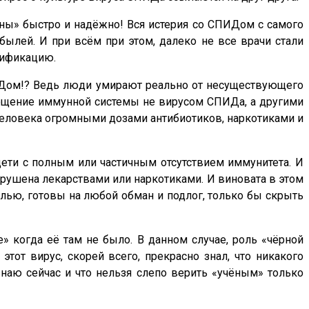
аны» быстро и надёжно! Вся истерия со СПИДом с самого
ылей. И при всём при этом, далеко не все врачи стали
сификацию.
ПИДом!? Ведь люди умирают реально от несуществующего
тощение иммунной системы не вирусом СПИДа, а другими
человека огромными дозами антибиотиков, наркотиками и
 дети с полным или частичным отсутствием иммунитета. И
азрушена лекарствами или наркотиками. И виновата в этом
лью, готовы на любой обман и подлог, только бы скрыть
е» когда её там не было. В данном случае, роль «чёрной
тот вирус, скорей всего, прекрасно знал, что никакого
 знаю сейчас и что нельзя слепо верить «учёным» только