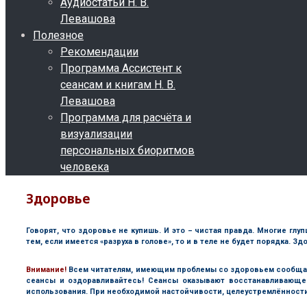
Аудиостатьи Н. В.
Левашова
Полезное
Рекомендации
Программа Ассистент к
сеансам и книгам Н. В.
Левашова
Программа для расчёта и
визуализации
персональных биоритмов
человека
Здоровье
Говорят, что здоровье не купишь. И это – чистая правда. Многие гл
тем, если имеется «разруха в голове», то и в теле не будет порядка. 
В
нимание!
Всем читателям, имеющим проблемы со здоровьем сообща
сеансы и оздоравливайтесь! Сеансы оказывают восстанавливающе
использования. При необходимой настойчивости, целеустремлённости