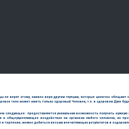
упцы не верят этому, наивно веря другим глупцам, которые цинично обещают
Здоровое тело может иметь только здоровый Человек, т.е. в здоровом Духе бу
ем следующее: предоставляется уникальная возможность получить нужну
е и общеукрепляющее воздействие на организм любого человека, их пр
 и терпении, можно добиться весьма впечатляющих результатов в оздоровле