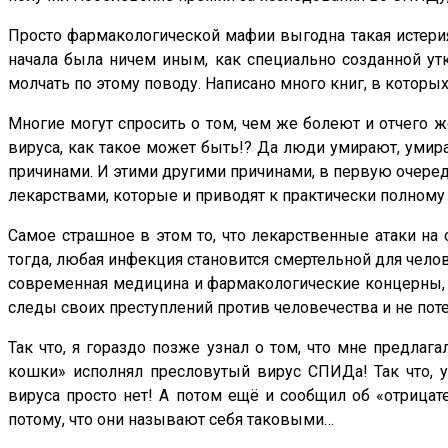
Просто фармакологической мафии выгодна такая истерия
начала была ничем иным, как специально созданной ут
молчать по этому поводу. Написано много книг, в котор
Многие могут спросить о том, чем же болеют и отчего
вируса, как такое может быть!? Да люди умирают, уми
причинами. И этими другими причинами, в первую очере
лекарствами, которые и приводят к практически полном
Самое страшное в этом то, что лекарственные атаки на 
тогда, любая инфекция становится смертельной для челов
современная медицина и фармакологические концерны, к
следы своих преступлений против человечества и не пот
Так что, я гораздо позже узнал о том, что мне предлаг
кошки» исполнял пресловутый вирус СПИДа! Так что, уч
вируса просто нет! А потом ещё и сообщил об «отрицате
потому, что они называют себя таковыми…