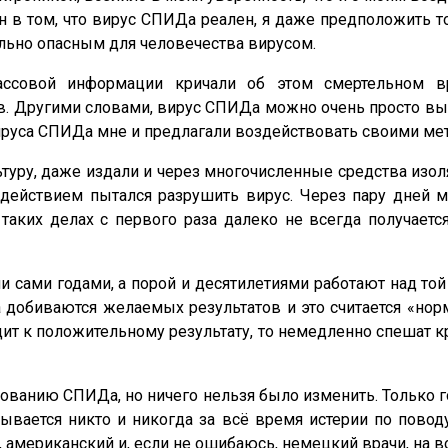
 в том, что вирус СПИДа реален, я даже предположить тог
ельно опасным для человечества вирусом.
ассовой информации кричали об этом смертельном вр
. Другими словами, вирус СПИДа можно очень просто выде
ируса СПИДа мне и предлагали воздействовать своими ме
уру, даже издали и через многочисленные средства изоля
оздействием пытался разрушить вирус. Через пару дней м
 таких делах с первого раза далеко не всегда получается
 сами годами, а порой и десятилетиями работают над той
 добиваются желаемых результатов и это считается «нор
ит к положительному результату, то немедленно спешат кри
едованию СПИДа, но ничего нельзя было изменить. Только г
вается никто и никогда за всё время истерии по поводу
американский и, если не ошибаюсь, немецкий врачи, на во