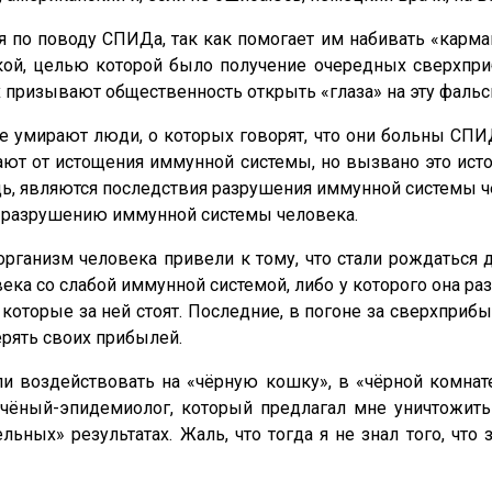
 по поводу СПИДа, так как помогает им набивать «карм
кой, целью которой было получение очередных сверхприб
ых призывают общественность открыть «глаза» на эту фаль
 же умирают люди, о которых говорят, что они больны С
рают от истощения иммунной системы, но вызвано это ис
дь, являются последствия разрушения иммунной системы 
у разрушению иммунной системы человека.
организм человека привели к тому, что стали рождаться
ека со слабой иммунной системой, либо у которого она р
оторые за ней стоят. Последние, в погоне за сверхприбы
ерять своих прибылей.
али воздействовать на «чёрную кошку», в «чёрной комнат
ёный-эпидемиолог, который предлагал мне уничтожить э
льных» результатах. Жаль, что тогда я не знал того, что