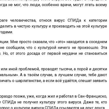
да не мог, что люди, особенно врачи, могут лгать всему
аге человечества, относя вирус СПИДа к категории
лить в чистую культуру и производить на этой культуре
тодами.
ции. Мне просто сказали, что «это» находится в соседнем
не сообщили, что с культурой ничего не произошло. Эта
. Но, от этого досада от первой неудачи не становиться
 или иной проблемой, проводят тысячи, а порой и десятки
мальным». А в твоём случае, в лучшем случае, тебе дают
чать о шарлатанстве, а если всё удаётся, спешат заявить
ораздо позже, уже, когда жил и работал в Сан-Франциско,
 СПИДа не получил культуру этого вируса. Даже те, кто
прос о культуре вируса СПИДа ссылаются на друг друга.