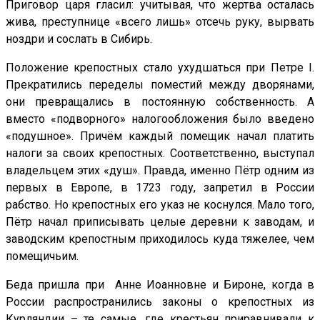
Приговор царя гласил: учитывая, что жертва осталась
жива, преступнице «всего лишь» отсечь руку, вырвать
ноздри и сослать в Сибирь.
Положение крепостных стало ухудшаться при Петре
I
.
Прекратились переделы поместий между дворянами,
они превращались в постоянную собственность. А
вместо «подворного» налогообложения было введено
«подушное». Причём каждый помещик начал платить
налоги за своих крепостных. Соответственно, выступал
владельцем этих «душ». Правда, именно Пётр одним из
первых в Европе, в 1723 году, запретил в России
рабство. Но крепостных его указ не коснулся. Мало того,
Пётр начал приписывать целые деревни к заводам, и
заводским крепостным приходилось куда тяжелее, чем
помещичьим.
Беда пришла при Анне Иоанновне и Бироне, когда в
России распространились законы о крепостных из
Курляндии – те самые, где крестьян приравнивали к