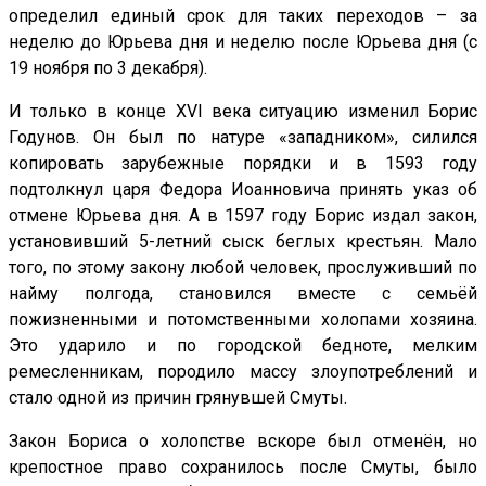
определил единый срок для таких переходов – за
неделю до Юрьева дня и неделю после Юрьева дня (с
19 ноября по 3 декабря).
И только в конце
XVI
века ситуацию изменил Борис
Годунов. Он был по натуре «западником», силился
копировать зарубежные порядки и в 1593 году
подтолкнул царя Федора Иоанновича принять указ об
отмене Юрьева дня. А в 1597 году Борис издал закон,
установивший 5-летний сыск беглых крестьян. Мало
того, по этому закону любой человек, прослуживший по
найму полгода, становился вместе с семьёй
пожизненными и потомственными холопами хозяина.
Это ударило и по городской бедноте, мелким
ремесленникам, породило массу злоупотреблений и
стало одной из причин грянувшей Смуты.
Закон Бориса о холопстве вскоре был отменён, но
крепостное право сохранилось после Смуты, было