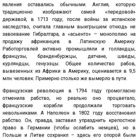
явления оставались обычными. Англия, которую
традиционно изображают самой «передовой»
державой, в 1713 году, после войны за испанское
наследство, считала главным выигрышем отнюдь не
завоевание Гибралтара, а «асьенто» – монополию на
продажу африканцев в Латинскую Америку.
Работорговлей активно промышляли и голландцы,
французы, бранденбуржцы, датчане, шведы,
курляндцы, генуэзцы. Общее количество рабов,
вывезенных из Африки в Америку, оценивается в 9,5
млн. человек. Примерно столько же вымерло в пути.
Французская революция в 1794 году громогласно
отменила рабство, но реально оно процветало,
французские корабли продолжали торговать
невольниками. А Наполеон в 1802 году восстановил
рабство. Он, правда, заставил упразднить крепостное
право в Германии (чтобы ослабить немцев), но в
Польше и Литве сохранил – здесь его опорой были