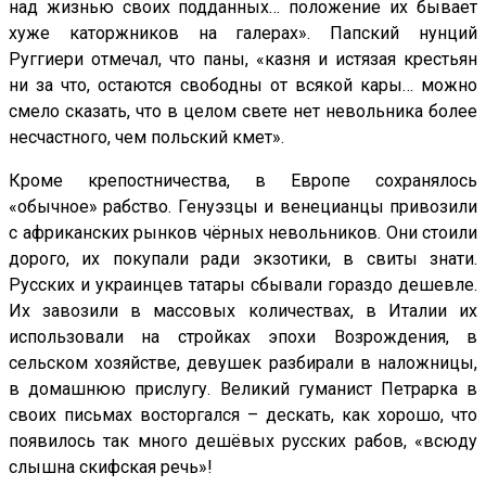
над жизнью своих подданных… положение их бывает
хуже каторжников на галерах». Папский нунций
Руггиери отмечал, что паны, «казня и истязая крестьян
ни за что, остаются свободны от всякой кары… можно
смело сказать, что в целом свете нет невольника более
несчастного, чем польский кмет».
Кроме крепостничества, в Европе сохранялось
«обычное» рабство. Генуэзцы и венецианцы привозили
с африканских рынков чёрных невольников. Они стоили
дорого, их покупали ради экзотики, в свиты знати.
Русских и украинцев татары сбывали гораздо дешевле.
Их завозили в массовых количествах, в Италии их
использовали на стройках эпохи Возрождения, в
сельском хозяйстве, девушек разбирали в наложницы,
в домашнюю прислугу. Великий гуманист Петрарка в
своих письмах восторгался – дескать, как хорошо, что
появилось так много дешёвых русских рабов, «всюду
слышна скифская речь»!