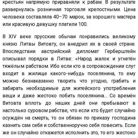
крестьян напрямую приравняли к рабам. В результате
развернулась розничная торговля крепостными. Цена
человека составляла 40–70 марок, за хорошего мастера
или красивую девушку платили 100.
В
XIV
веке прусские обычаи понравились великому
князю Литвы Витовту, он внедрил их в своей стране.
Впоследствии австрийский дипломат Герберштейн
описывал порядки в Литве: «Народ жалок и угнетён
тяжёлым рабством. Ибо если кто в сопровождении слуг
входит в жилище какого-нибудь поселянина, то ему
можно безнаказанно творить что угодно, грабить и
забирать необходимые для житейского употребления
вещи и даже жестоко побить поселянина… Со времён
Витовта вплоть до наших дней они пребывают в
настолько суровом рабстве, что если кто будет случайно
осуждён на смерть, то он обязан по приказу господина
казнить сам себя и собственноручно себя повесить. Если
же он случайно откажется исполнить это, то его жестоко