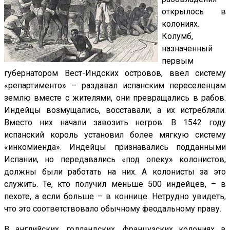
открылось в
колониях.
Колумб,
назначенный
первым
губернатором Вест-Индских островов, ввёл систему
«репартименто» – раздавал испанским переселенцам
землю вместе с жителями, они превращались в рабов.
Индейцы возмущались, восставали, а их истребляли.
Вместо них начали завозить негров. В 1542 году
испанский король установил более мягкую систему
«инкомиенда». Индейцы признавались подданными
Испании, но передавались «под опеку» колонистов,
должны были работать на них. А колонисты за это
служить. Те, кто получил меньше 500 индейцев, – в
пехоте, а если больше – в коннице. Нетрудно увидеть,
что это соответствовало обычному феодальному праву.
В английских, голландских, французских колониях в