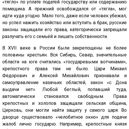
«тягло» по уплате податей государству или содержанию
помещика. А прежний освобождался от «тягла», мог
идти куда угодно. Мало того, даже если человек убежал,
но успел нажить хозяйство или вступить в брак, русские
законы защищали его права, категорически запрещали
разлучать его с семьёй и лишать собственности.
В
XVII
веке в России были закрепощены не более
половины крестьян. Вся Сибирь, Север, значительные
области на юге считались «государевыми вотчинами»,
крепостного права там не было. Цари Михаил
Фёдорович и Алексей Михайлович признавали и
самоуправление казачьих областей, закон «с Дона
выдачи нет». Любой беглый, попавший туда,
автоматически становился свободным. Права
крепостных и холопов защищали сельская община,
Церковь, они могли найти защиту у самого царя. Во
дворце существовало «челобитное окно» для подачи
жалоб лично государю. Например, крепостные князя