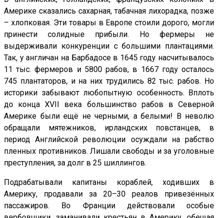
Америке сказались сахарная, табачная лихорадка, позже
– хлопковая. Эти товары в Европе стоили дорого, могли
принести солидные прибыли. Но фермеры не
выдерживали конкуренции с большими плантациями.
Так, у англичан на Барбадосе в 1645 году насчитывалось
11 тыс. фермеров и 5800 рабов, в 1667 году осталось
745 плантаторов, и на них трудились 82 тыс. рабов. Но
историки забывают любопытную особенность. Вплоть
до конца
XVII
века большинство рабов в Северной
Америке были ещё не черными, а белыми! В неволю
обращали мятежников, ирландских повстанцев, в
период Английской революции осуждали на рабство
пленных противников. Лишали свободы и за уголовные
преступления, за долг в 25 шиллингов.
Подрабатывали капитаны кораблей, ходивших в
Америку, продавали за 20–30 реалов привезённых
пассажиров. Во Франции действовали особые
вербовщики, заманивали крестьян в Америку, обещая