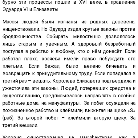
бурно эти процессы пошли в
XVI
веке, в правление
Эдуарда
VI
и Елизаветы.
Массы людей были изгнаны из родных деревень,
нищенствовали. Но Эдуард издал крутые законы против
бродяжничества. Собирать милостыню дозволялось
лишь старым и увечным. А здоровый безработный
поступал в рабство к любому, кто о нём донесёт. Если
работал плохо, хозяева имели право побуждать его
плетьми. Если бежал, было велено бичевать и
возвращать к принудительному труду. Если попадался в
третий раз – вешать. Королева Елизавета подтвердила и
ужесточила эти законы. Людей, потерявших средства к
существованию, предписывалось направлять в особые
работные дома, на мануфактуры. За побег осуждали на
пожизненное рабство и клеймили, выжигая на щеке «
S
»
(раб). За второй побег – клеймили вторую щеку. За
третий вешали.
Условия существования на мануфактурах, как в