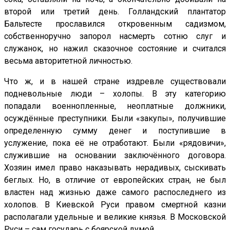
второй или третий день. Голландский плантатор
Бальтесте прославился откровенным садизмом,
собственноручно запорол насмерть сотню слуг и
служанок, но нажил сказочное состояние и считался
весьма авторитетной личностью.
Что ж, и в нашей стране издревле существовали
подневольные люди – холопы. В эту категорию
попадали военнопленные, неоплатные должники,
осуждённые преступники. Были «закупы», получившие
определенную сумму денег и поступившие в
услужение, пока её не отработают. Были «рядовичи»,
служившие на основании заключённого договора.
Хозяин имел право наказывать нерадивых, сыскивать
беглых. Но, в отличие от европейских стран, не был
властен над жизнью даже самого распоследнего из
холопов. В Киевской Руси правом смертной казни
располагали удельные и великие князья. В Московской
Руси – сам государь с боярской думой.