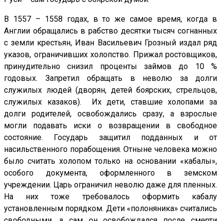
В 1557 – 1558 годах, в то же самое время, когда в
Англии обращались в рабство десятки тысяч согнанных
с земли крестьян, Иван Васильевич Грозный издал ряд
указов, ограничивших холопство. Прижал ростовщиков,
принудительно снизил проценты займов до 10 %
годовых. Запретил обращать в неволю за долги
служилых людей (дворян, детей боярских, стрельцов,
служилых казаков). Их дети, ставшие холопами за
долги родителей, освобождались сразу, а взрослые
могли подавать иски о возвращении в свободное
состояние. Государь защитил подданных и от
насильственного порабощения. Отныне человека можно
было считать холопом только на основании «кабалы»,
особого документа, оформленного в земском
учреждении. Царь ограничил неволю даже для пленных.
На них тоже требовалось оформить кабалу
установленным порядком. Дети «полоняника» считались
свободными, а сам он освобождался после смерти