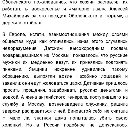
Оболенского пожаловались, что хозяин заставлял их
работать в воскресенье и «матерно лаял». Алексей
Михайлович за это посадил Оболенского в тюрьму, а
деревню отобрал.
В Европе, кстати, взаимоотношения между слоями
общества куда как отличались, из-за этого случались
недоразумения. Датским высокородным послам,
возвращавшимся из Москвы, показалось, что русские
мужики их медленно везут, их принялись подгонять
пинками. Ямщики искренне удивились такому
обращению, выпрягли возле Нахабино лошадей и
заявили: они едут жаловаться царю. Датчанам пришлось
просить прощения, задабривать русских деньгами и
водкой. А жена английского генерала, поступившего на
службу в Москву, возненавидела служанку, решила
зверски расправиться с ней. Виноватой себя не считала
– мало ли, знатная дама попыталась убить свою
холопку! Но в России подобное не допускалось.