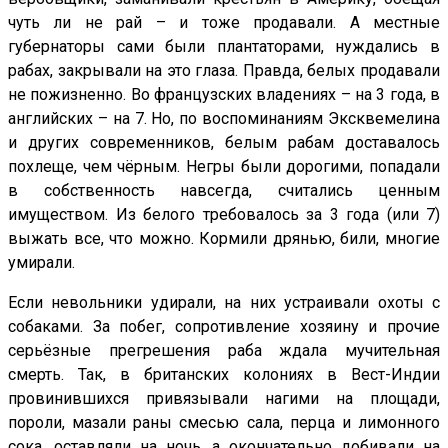
чуть ли не рай – и тоже продавали. А местные
губернаторы сами были плантаторами, нуждались в
рабах, закрывали на это глаза. Правда, белых продавали
не пожизненно. Во французских владениях – на 3 года, в
английских – на 7. Но, по воспоминаниям Эксквемелина
и других современников, белым рабам доставалось
похлеще, чем чёрным. Негры были дорогими, попадали
в собственность навсегда, считались ценным
имуществом. Из белого требовалось за 3 года (или 7)
выжать все, что можно. Кормили дрянью, били, многие
умирали.
Если невольники удирали, на них устраивали охоты с
собаками. За побег, сопротивление хозяину и прочие
серьёзные прегрешения раба ждала мучительная
смерть. Так, в британских колониях в Вест-Индии
провинившихся привязывали нагими на площади,
пороли, мазали раны смесью сала, перца и лимонного
сока, оставляли на ночь, а окончательно добивали на