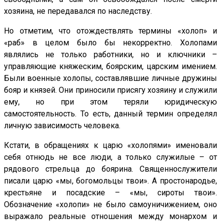
хозяина, не передавался по наследству.
Но отметим, что отождествлять термины «холоп» и
«раб» в целом было бы некорректно. Холопами
являлись не только работники, но и ключники –
управляющие княжеским, боярским, царским имением.
Были военные холопы, составлявшие личные дружины
бояр и князей. Они приносили присягу хозяину и служили
ему, но при этом теряли юридическую
самостоятельность. То есть, данный термин определял
личную зависимость человека.
Кстати, в обращениях к царю «холопями» именовали
себя отнюдь не все люди, а только служилые – от
рядового стрельца до боярина. Священнослужители
писали царю «мы, богомольцы твои». А простонародье,
крестьяне и посадские – «мы, сироты твои».
Обозначение «холопи» не было самоуничижением, оно
выражало реальные отношения между монархом и