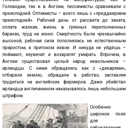
Голландии, так и в Англии, пессимисты сравнивали с
преисподней. Оптимисты – всего лишь с «преддверием
преисподней». Рабочий день от рассвета до заката,
оплата жалкая, жизнь в грязных переполненных
бараках, труд на износ. Смертность была чрезвычайно
высокой, рабочая сила пополнялась не естественным
приростом, а притоком извне. И никуда не уйдёшь –
поймают, изувечат и возвратят умирать. Впрочем, в
Англии существовал целый народ невольников –
ирландцы. С ними обращались как с «дикарями»,
отбирали землю, обращали в рабство, заставляя
трудиться на английских фермеров. Даже убийство
ирландца англичанином наказывалось лишь небольшим
штрафом.
Особенно
широкое поле
для
рабовладения