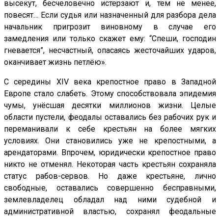
высекут, бесчеловечно истерзают и, тем не менее,
повесят… Если судья или назначенный для разбора дела
начальник пригрозит виновному в случае его
замедления или только скажет ему: “Спеши, господин
гневается”, несчастный, опасаясь жесточайших ударов,
оканчивает жизнь петлёю».
С середины
XIV
века крепостное право в Западной
Европе стало слабеть. Этому способствовала эпидемия
чумы, унёсшая десятки миллионов жизни. Целые
области пустели, феодалы оставались без рабочих рук и
переманивали к себе крестьян на более мягких
условиях. Они становились уже не крепостными, а
арендаторами. Впрочем, юридически крепостное право
никто не отменял. Некоторая часть крестьян сохраняла
статус рабов-сервов. Но даже крестьяне, лично
свободные, оставались совершенно бесправными,
землевладелец обладал над ними судебной и
административной властью, сохранял феодальные