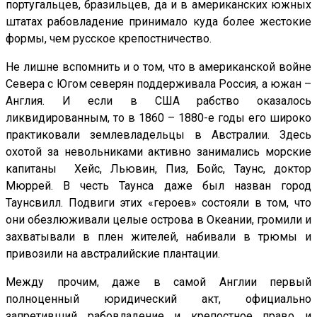
португальцев, бразильцев, да и в американских южных
штатах рабовладение принимало куда более жестокие
формы, чем русское крепостничество.
Не лишне вспомнить и о том, что в американской войне
Севера с Югом северян поддерживала Россия, а южан –
Англия. И если в США рабство оказалось
ликвидированным, то в 1860 – 1880-е годы его широко
практиковали землевладельцы в Австралии. Здесь
охотой за невольниками активно занимались морские
капитаны Хейс, Льювин, Пиз, Бойс, Таунс, доктор
Мюррей. В честь Таунса даже был назван город
Таунсвилл. Подвиги этих «героев» состояли в том, что
они обезлюживали целые острова в Океании, громили и
захватывали в плен жителей, набивали в трюмы и
привозили на австралийские плантации.
Между прочим, даже в самой Англии первый
полноценный юридический акт, официально
запретивший рабовладение и крепостное право и