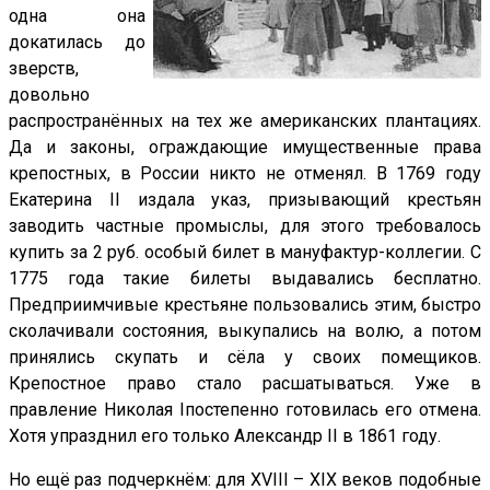
одна она
докатилась до
зверств,
довольно
распространённых на тех же американских плантациях.
Да и законы, ограждающие имущественные права
крепостных, в России никто не отменял. В 1769 году
Екатерина
II
издала указ, призывающий крестьян
заводить частные промыслы, для этого требовалось
купить за 2 руб. особый билет в мануфактур-коллегии. С
1775 года такие билеты выдавались бесплатно.
Предприимчивые крестьяне пользовались этим, быстро
сколачивали состояния, выкупались на волю, а потом
принялись скупать и сёла у своих помещиков.
Крепостное право стало расшатываться. Уже в
правление Николая
I
постепенно готовилась его отмена.
Хотя упразднил его только Александр
II
в 1861 году.
Но ещё раз подчеркнём: для
XVIII
–
XIX
веков подобные