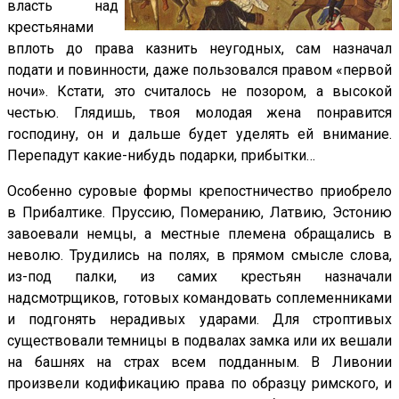
власть над
крестьянами
вплоть до права казнить неугодных, сам назначал
подати и повинности, даже пользовался правом «первой
ночи». Кстати, это считалось не позором, а высокой
честью. Глядишь, твоя молодая жена понравится
господину, он и дальше будет уделять ей внимание.
Перепадут какие-нибудь подарки, прибытки…
Особенно суровые формы крепостничество приобрело
в Прибалтике. Пруссию, Померанию, Латвию, Эстонию
завоевали немцы, а местные племена обращались в
неволю. Трудились на полях, в прямом смысле слова,
из-под палки, из самих крестьян назначали
надсмотрщиков, готовых командовать соплеменниками
и подгонять нерадивых ударами. Для строптивых
существовали темницы в подвалах замка или их вешали
на башнях на страх всем подданным. В Ливонии
произвели кодификацию права по образцу римского, и