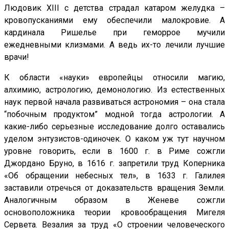
Людовик XIII с детства страдал катаром желудка –
кровопусканиями ему обеспечили малокровие. А
кардинала Ришелье при геморрое мучили
ежедневными клизмами. А ведь их-то лечили лучшие
врачи!
К области «науки» европейцы относили магию,
алхимию, астрологию, демонологию. Из естественных
наук первой начала развиваться астрономия – она стала
“побочным продуктом” модной тогда астрологии. А
какие-либо серьезные исследование долго оставались
уделом энтузистов-одиночек. О каком уж тут научном
уровне говорить, если в 1600 г. в Риме сожгли
Джордано Бруно, в 1616 г. запретили труд Коперника
«Об обращении небесных тел», в 1633 г. Галилея
заставили отречься от доказательств вращения Земли.
Аналогичным образом в Женеве сожгли
основоположника теории кровообращения Мигеля
Сервета. Везалия за труд «О строении человеческого