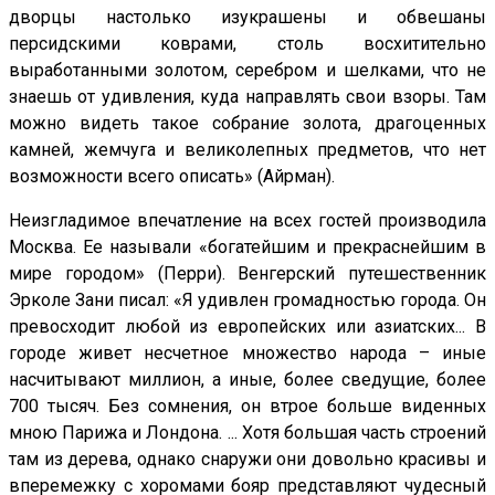
дворцы настолько изукрашены и обвешаны
персидскими коврами, столь восхитительно
выработанными золотом, серебром и шелками, что не
знаешь от удивления, куда направлять свои взоры. Там
можно видеть такое собрание золота, драгоценных
камней, жемчуга и великолепных предметов, что нет
возможности всего описать» (Айрман).
Неизгладимое впечатление на всех гостей производила
Москва. Ее называли «богатейшим и прекраснейшим в
мире городом» (Перри). Венгерский путешественник
Эрколе Зани писал: «Я удивлен громадностью города. Он
превосходит любой из европейских или азиатских... В
городе живет несчетное множество народа – иные
насчитывают миллион, а иные, более сведущие, более
700 тысяч. Без сомнения, он втрое больше виденных
мною Парижа и Лондона. ... Хотя большая часть строений
там из дерева, однако снаружи они довольно красивы и
вперемежку с хоромами бояр представляют чудесный