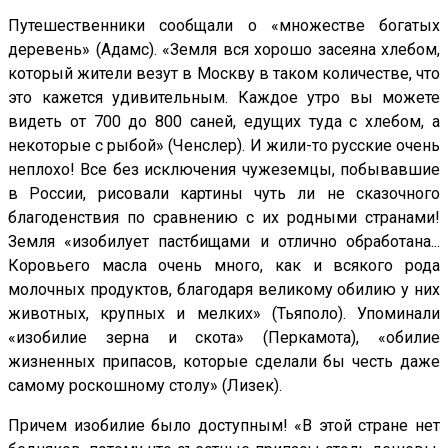
Путешественники сообщали о «множестве богатых
деревень» (Адамс). «Земля вся хорошо засеяна хлебом,
который жители везут в Москву в таком количестве, что
это кажется удивительным. Каждое утро вы можете
видеть от 700 до 800 саней, едущих туда с хлебом, а
некоторые с рыбой» (Ченслер). И жили-то русские очень
неплохо! Все без исключения чужеземцы, побывавшие
в России, рисовали картины чуть ли не сказочного
благоденствия по сравнению с их родными странами!
Земля «изобилует пастбищами и отлично обработана...
Коровьего масла очень много, как и всякого рода
молочных продуктов, благодаря великому обилию у них
животных, крупных и мелких» (Тьяполо). Упоминали
«изобилие зерна и скота» (Перкамота), «обилие
жизненных припасов, которые сделали бы честь даже
самому роскошному столу» (Лизек).
Причем изобилие было доступным! «В этой стране нет