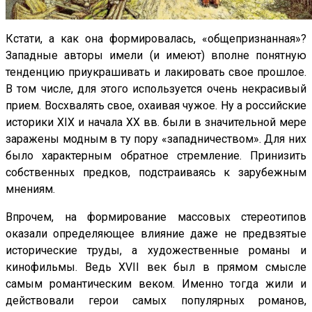
Кстати, а как она формировалась, «общепризнанная»?
Западные авторы имели (и имеют) вполне понятную
тенденцию приукрашивать и лакировать свое прошлое.
В том числе, для этого используется очень некрасивый
прием. Восхвалять свое, охаивая чужое. Ну а российские
историки XIX и начала ХХ вв. были в значительной мере
заражены модным в ту пору «западничеством». Для них
было характерным обратное стремление. Принизить
собственных предков, подстраиваясь к зарубежным
мнениям.
Впрочем, на формирование массовых стереотипов
оказали определяющее влияние даже не предвзятые
исторические труды, а художественные романы и
кинофильмы. Ведь XVII век был в прямом смысле
самым романтическим веком. Именно тогда жили и
действовали герои самых популярных романов,