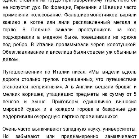
не испустит дух. Во Франции, Германии и Швеции часто
применяли колесование. Фальшивомонетчиков варили
заживо в котле или лили расплавленный металл в
горло. В Польше сажали преступников на кол,
поджаривали в медном быке, повешивали на крюке
под ребро. В Италии проламывали череп колотушкой.
Обезглавливание и виселица были совсем уж обычным
делом.
Путешественник по Италии писал: «Мы видели вдоль
дороги столько трупов повешенных, что путешествие
становится неприятным». А в Англии вешали бродяг и
мелких воришек, утащивших предметы на сумму от 5
пенсов и выше. Приговоры единолично выносил
мировой судья, и в каждом городе в базарные дни
вздергивали очередную партию провинившихся.
Очень часто выпячивают западную науку, университеты.
Но забывают или преднамеренно замалчивают