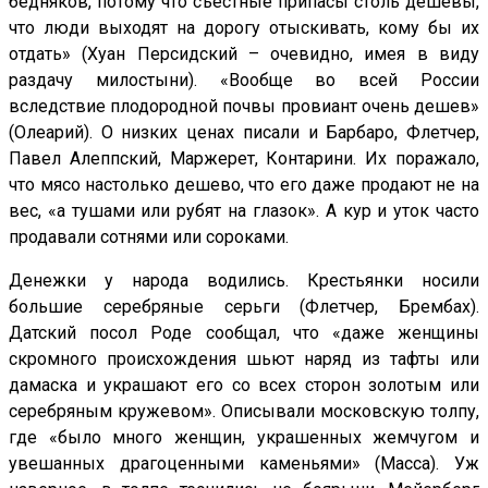
бедняков, потому что съестные припасы столь дешевы,
что люди выходят на дорогу отыскивать, кому бы их
отдать» (Хуан Персидский – очевидно, имея в виду
раздачу милостыни). «Вообще во всей России
вследствие плодородной почвы провиант очень дешев»
(Олеарий). О низких ценах писали и Барбаро, Флетчер,
Павел Алеппский, Маржерет, Контарини. Их поражало,
что мясо настолько дешево, что его даже продают не на
вес, «а тушами или рубят на глазок». А кур и уток часто
продавали сотнями или сороками.
Денежки у народа водились. Крестьянки носили
большие серебряные серьги (Флетчер, Брембах).
Датский посол Роде сообщал, что «даже женщины
скромного происхождения шьют наряд из тафты или
дамаска и украшают его со всех сторон золотым или
серебряным кружевом». Описывали московскую толпу,
где «было много женщин, украшенных жемчугом и
увешанных драгоценными каменьями» (Масса). Уж