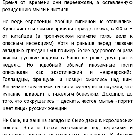
Время от времени они переезжали, а оставленную
резиденцию мыли и чистили.
Но ведь европейцы вообще гигиеной не отличались.
Культ чистоты они восприняли гораздо позже, в XIX в. –
от китайцев (в тропическом климате грязь вела к
опасным инфекциям). Хотя и раньше перед глазами
западных граждан был пример более здорового образа
жизни: русские ходили в баню не реже двух раз в
неделю. Но подобный обычай иноземные гости
описывали как экзотический и «варварский».
Голландцы, французы и немцы смеялись над ним.
Англичане ссылались на свои суеверия и поучали, что
купание приводит к тяжелым болезням. Доходило до
того, что сокрушались – дескать, частое мытье «портит
цвет лица» русских женщин.
Ни бань, ни ванн на западе не было даже в королевских
покоях. Вши и блохи множились под париками и
считались вполне нормальным явлением. В Англии