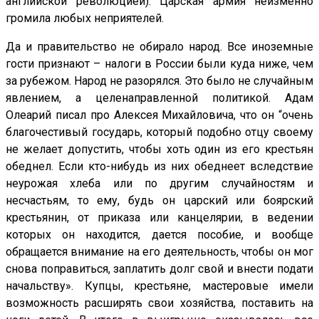
английской революцией). Царская армия неизменно
громила любых неприятелей.
Да и правительство не обирало народ. Все иноземные
гости признают – налоги в России были куда ниже, чем
за рубежом. Народ не разорялся. Это было не случайным
явлением, а целенаправленной политикой. Адам
Олеарий писал про Алексея Михайловича, что он “очень
благочестивый государь, который подобно отцу своему
не желает допустить, чтобы хоть один из его крестьян
обеднел. Если кто-нибудь из них обеднеет вследствие
неурожая хлеба или по другим случайностям и
несчастьям, то ему, будь он царский или боярский
крестьянин, от приказа или канцелярии, в ведении
которых он находится, дается пособие, и вообще
обращается внимание на его деятельность, чтобы он мог
снова поправиться, заплатить долг свой и внести подати
начальству». Купцы, крестьяне, мастеровые имели
возможность расширять свои хозяйства, поставить на