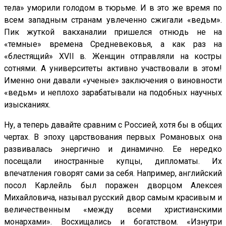
тела» уморили голодом в тюрьме. И в это же время по
всем западным странам увлеченно сжигали «ведьм».
Пик жуткой вакханалии пришелся отнюдь не на
«темные» времена Средневековья, а как раз на
«блестящий» XVII в. Женщин отправляли на костры
сотнями. А университеты активно участвовали в этом!
Именно они давали «ученые» заключения о виновности
«ведьм» и неплохо зарабатывали на подобных научных
изысканиях.
Ну, а теперь давайте сравним с Россией, хотя бы в общих
чертах. В эпоху царствования первых Романовых она
развивалась энергично и динамично. Ее нередко
посещали иностранные купцы, дипломаты. Их
впечатления говорят сами за себя. Например, английский
посол Карлейль был поражен дворцом Алексея
Михайловича, называл русский двор самым красивым и
величественным «между всеми христианскими
монархами». Восхищались и богатством. «Изнутри