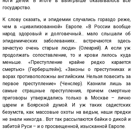
ноги детей. В итоге в выигрыше оказывалось все
государство.
К слову сказать, и эпидемии случались гораздо реже,
чем в «цивилизованной» Европе. «В России вообще
народ здоровый и долговечный... мало слышали об
эпидемических заболеваниях... встречаются здесь
зачастую очень старые люди» (Олеарий). А если уж
продолжать сопоставление, то и крови лилось куда
меньше. «Преступление крайне редко карается
смертью» (Герберштейн); «Законы о преступниках и
ворах противоположны английским. Нельзя повесить за
первое преступление» (Ченслер). Казнили лишь за
самые страшные преступления, причем смертные
приговоры утверждались только в Москве – лично
царем и Боярской думой. И уж таких садистских
безумств, как массовые охоты на ведьм, наши предки
не знали никогда… Вот так рассыпаются байки о дикой и
забитой Руси – и о просвещенной, изысканной Европе.