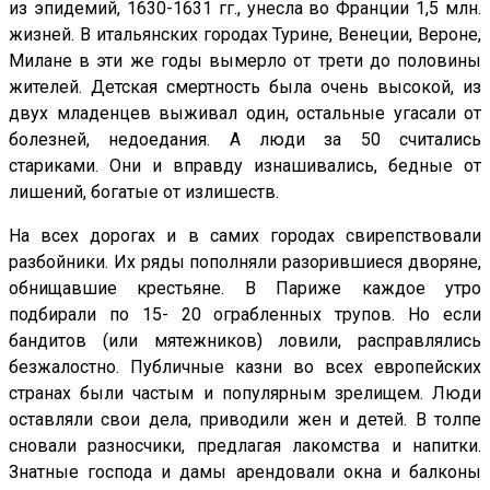
из эпидемий, 1630-1631 гг., унесла во Франции 1,5 млн.
жизней. В итальянских городах Турине, Венеции, Вероне,
Милане в эти же годы вымерло от трети до половины
жителей. Детская смертность была очень высокой, из
двух младенцев выживал один, остальные угасали от
болезней, недоедания. А люди за 50 считались
стариками. Они и вправду изнашивались, бедные от
лишений, богатые от излишеств.
На всех дорогах и в самих городах свирепствовали
разбойники. Их ряды пополняли разорившиеся дворяне,
обнищавшие крестьяне. В Париже каждое утро
подбирали по 15- 20 ограбленных трупов. Но если
бандитов (или мятежников) ловили, расправлялись
безжалостно. Публичные казни во всех европейских
странах были частым и популярным зрелищем. Люди
оставляли свои дела, приводили жен и детей. В толпе
сновали разносчики, предлагая лакомства и напитки.
Знатные господа и дамы арендовали окна и балконы