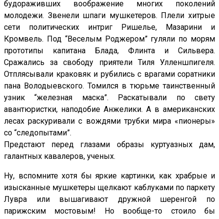
будораживших воображение многих поколений
молодежи. Звенели шпаги мушкетеров. Плели хитрые
сети политических интриг Ришелье, Мазарини и
Кромвель. Под “Веселым Роджером” гуляли по морям
прототипы капитана Блада, Флинта и Сильвера.
Сражались за свободу приятели Тиля Улленшпигеля.
Отплясывали краковяк и рубились с врагами соратники
пана Володыевского. Томился в тюрьме таинственный
узник “железная маска”. Раскатывали по свету
авантюристки, наподобие Анжелики. А в американских
лесах раскуривали с вождями трубки мира «пионеры»
со “следопытами”.
Предстают перед глазами образы куртуазных дам,
галантных кавалеров, ученых.
Ну, вспомните хотя бы яркие картинки, как храбрые и
изысканные мушкетеры щелкают каблуками по паркету
Лувра или вышагивают дружной шеренгой по
парижским мостовым! Но вообще-то стоило бы