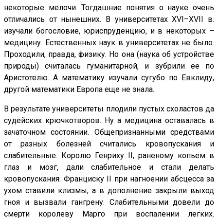
некоторые мелочи. Тогдашние понятия о науке очень
отличались от нынешних. В университетах XVI–XVII в.
изучали богословие, юриспруденцию, и в некоторых –
медицину. Естественных наук в университетах не было.
Проходили, правда, физику. Но она (наука об устройстве
природы) считалась гуманитарной, и зубрили ее по
Аристотелю. А математику изучали сугубо по Евклиду,
другой математики Европа еще не знала.
В результате университеты плодили пустых схоластов да
судейских крючкотворов. Ну а медицина оставалась в
зачаточном состоянии. Общепризнанными средствами
от разных болезней считались кровопускания и
слабительные. Королю Генриху II, раненому копьем в
глаз и мозг, дали слабительное и стали делать
кровопускания. Франциску II при нагноении абсцесса за
ухом ставили клизмы, а в дополнение закрыли выход
гноя и вызвали гангрену. Слабительными довели до
смерти королеву Марго при воспалении легких.