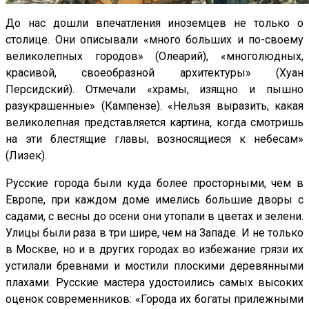
До нас дошли впечатления иноземцев не только о
столице. Они описывали «много больших и по-своему
великолепных городов» (Олеарий), «многолюдных,
красивой, своеобразной архитектуры» (Хуан
Персидский). Отмечали «храмы, изящно и пышно
разукрашенные» (Кампензе). «Нельзя выразить, какая
великолепная представляется картина, когда смотришь
на эти блестящие главы, возносящиеся к небесам»
(Лизек).
Русские города были куда более просторными, чем в
Европе, при каждом доме имелись большие дворы с
садами, с весны до осени они утопали в цветах и зелени.
Улицы были раза в три шире, чем на Западе. И не только
в Москве, но и в других городах во избежание грязи их
устилали бревнами и мостили плоскими деревянными
плахами. Русские мастера удостоились самых высоких
оценок современников: «Города их богаты прилежными