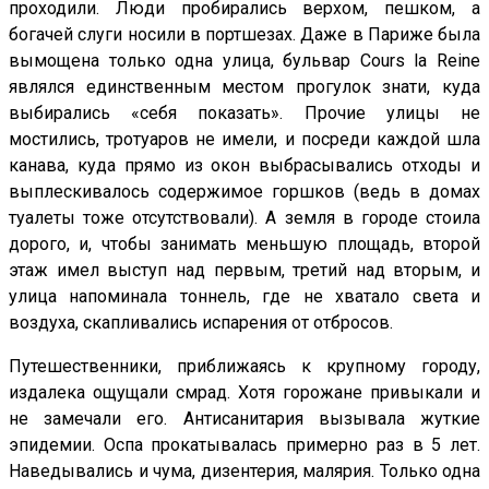
проходили. Люди пробирались верхом, пешком, а
богачей слуги носили в портшезах. Даже в Париже была
вымощена только одна улица, бульвар Соurs lа Rеinе
являлся единственным местом прогулок знати, куда
выбирались «себя показать». Прочие улицы не
мостились, тротуаров не имели, и посреди каждой шла
канава, куда прямо из окон выбрасывались отходы и
выплескивалось содержимое горшков (ведь в домах
туалеты тоже отсутствовали). А земля в городе стоила
дорого, и, чтобы занимать меньшую площадь, второй
этаж имел выступ над первым, третий над вторым, и
улица напоминала тоннель, где не хватало света и
воздуха, скапливались испарения от отбросов.
Путешественники, приближаясь к крупному городу,
издалека ощущали смрад. Хотя горожане привыкали и
не замечали его. Антисанитария вызывала жуткие
эпидемии. Оспа прокатывалась примерно раз в 5 лет.
Наведывались и чума, дизентерия, малярия. Только одна