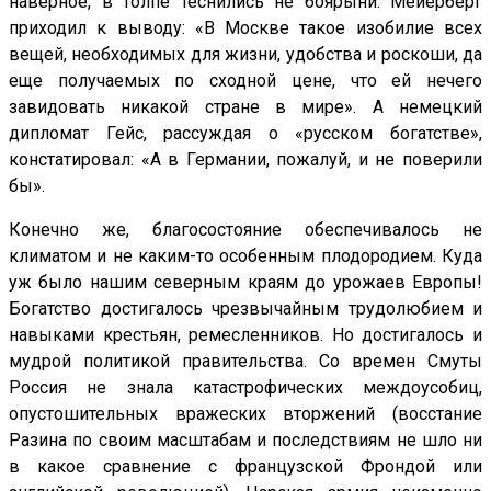
наверное, в толпе теснились не боярыни. Мейерберг
приходил к выводу: «В Москве такое изобилие всех
вещей, необходимых для жизни, удобства и роскоши, да
еще получаемых по сходной цене, что ей нечего
завидовать никакой стране в мире». А немецкий
дипломат Гейс, рассуждая о «русском богатстве»,
констатировал: «А в Германии, пожалуй, и не поверили
бы».
Конечно же, благосостояние обеспечивалось не
климатом и не каким-то особенным плодородием. Куда
уж было нашим северным краям до урожаев Европы!
Богатство достигалось чрезвычайным трудолюбием и
навыками крестьян, ремесленников. Но достигалось и
мудрой политикой правительства. Со времен Смуты
Россия не знала катастрофических междоусобиц,
опустошительных вражеских вторжений (восстание
Разина по своим масштабам и последствиям не шло ни
в какое сравнение с французской Фрондой или