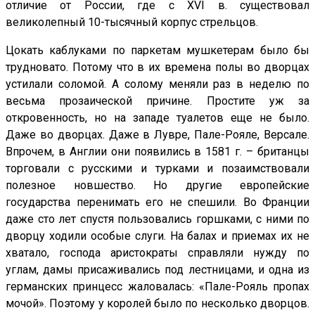
отличие от России, где с XVI в. существовал
великолепный 10-тысячный корпус стрельцов.
Цокать каблуками по паркетам мушкетерам было бы
трудновато. Потому что в их времена полы во дворцах
устилали соломой. А солому меняли раз в неделю по
весьма прозаической причине. Простите уж за
откровенность, но на западе туалетов еще не было.
Даже во дворцах. Даже в Лувре, Пале-Рояле, Версале.
Впрочем, в Англии они появились в 1581 г. – британцы
торговали с русскими и турками и позаимствовали
полезное новшество. Но другие европейские
государства перенимать его не спешили. Во Франции
даже сто лет спустя пользовались горшками, с ними по
дворцу ходили особые слуги. На балах и приемах их не
хватало, господа аристократы справляли нужду по
углам, дамы присаживались под лестницами, и одна из
германских принцесс жаловалась: «Пале-Рояль пропах
мочой». Поэтому у королей было по несколько дворцов.