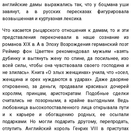
английские дамы выражались так, что у боцмана уши
завянут, а в русских пересказах фигурировала
возвышенная и куртуазная лексика.
Что касается рыцарского отношения к дамам, то и эти
представления перекочевали в наше сознание из
романов XIX в. А в Эпоху Возрождения германский поэт
Реймер фон Цветтен рекомендовал мужьям «взять
дубинку и вытянуть жену по спине, да посильнее, изо
всей силы, чтобы она чувствовала своего господина и
не злилась». Книга «О злых женщинах» учила, что «осел,
женщина и орех нуждаются в ударах». Даже дворяне
откровенно, за деньги, продавали красивых дочерей
королям, принцам, аристократам. Подобные сделки
считались не позорными, а крайне выгодными. Ведь
любовница высокопоставленного лица открывала пути
и к карьере и обогащению родных, ее осыпали
подарками. Но могли подарить другому, перепродать,
отлупить. Английский король Генрих VIII в приступах