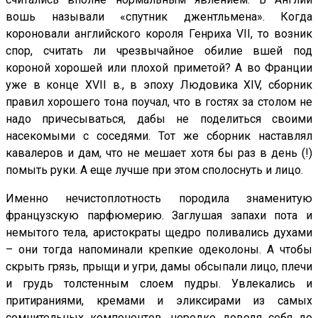
вошь называли «спутник джентльмена». Когда
короновали английского короля Генриха VII, то возник
спор, считать ли чрезвычайное обилие вшей под
короной хорошей или плохой приметой? А во Франции
уже в конце XVII в., в эпоху Людовика XIV, сборник
правил хорошего тона поучал, что в гостях за столом не
надо причесываться, дабы не поделиться своими
насекомыми с соседями. Тот же сборник наставлял
кавалеров и дам, что не мешает хотя бы раз в день (!)
помыть руки. А еще лучше при этом сполоснуть и лицо.
Именно нечистоплотность породила знаменитую
французскую парфюмерию. Заглушая запахи пота и
немытого тела, аристократы щедро поливались духами
– они тогда напоминали крепкие одеколоны. А чтобы
скрыть грязь, прыщи и угри, дамы обсыпали лицо, плечи
и грудь толстенным слоем пудры. Увлекались и
притираниями, кремами и эликсирами из самых
сомнительных компонентов, нередко доводя себя до