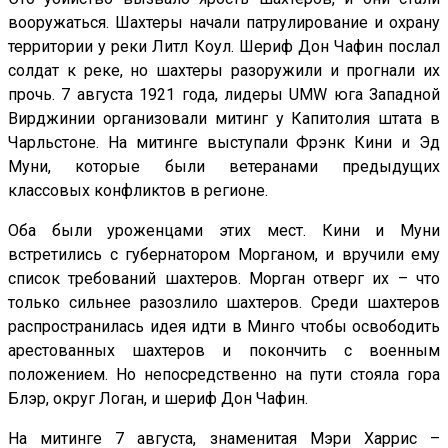
вооружаться. Шахтеры начали патрулирование и охрану
территории у реки Литл Коул. Шериф Дон Чафин послал
солдат к реке, но шахтеры разоружили и прогнали их
прочь. 7 августа 1921 года, лидеры UMW юга Западной
Вирджинии организовали митинг у Капитолия штата в
Чарльстоне. На митинге выступали Фрэнк Кини и Эд
Муни, которые были ветеранами предыдущих
классовых конфликтов в регионе.
Оба были уроженцами этих мест. Кини и Муни
встретились с губернатором Морганом, и вручили ему
список требований шахтеров. Морган отверг их – что
только сильнее разозлило шахтеров. Среди шахтеров
распространилась идея идти в Минго чтобы освободить
арестованных шахтеров и покончить с военным
положением. Но непосредственно на пути стояла гора
Блэр, округ Логан, и шериф Дон Чафин.
На митинге 7 августа, знаменитая Мэри Харрис –