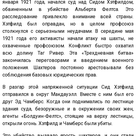
января 1921 года, начался суд над Сидом Хэтфилдом,
обвиненным в убийстве Альберта Фелтса. Это
расследование привлекло внимание всей страны.
Хэтфилд был оправдан, но в целом профсоюз
столкнулся с серьезными неудачами. В середине мая
1921 года его активисты начали атаку на шахты, не
охваченные профсоюзом. Конфликт быстро охватил
всю долину Таг Ривер. Эта «Трехдневная битва»
закончилась переговорами и введением военного
положения. Шахтеров постоянно арестовывали без
соблюдения базовых юридических прав.
В разгар этой напряженной ситуации Сид Хэтфилд
отправился в округ Макдауэлл. Вместе с ним был его
друг Эд Чамберс. Когда они поднимались по лестнице
здания суда, безоружные и в окружении своих жен,
агенты «Болдуин-Фелтс», стоящие на верху лестницы,
открыли огонь. Хэтфилд и Чамберс были убиты.
Это убийство вызвало ярость шахтеров, и они стали