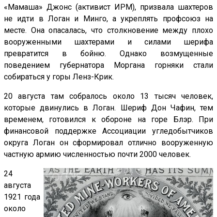
«Мамаша» Джонс (активист ИРМ), призвала шахтеров
не идти в Логан и Минго, а укреплять профсоюз на
месте. Она опасалась, что столкновение между плохо
вооруженными шахтерами и силами шерифа
превратится в бойню. Однако возмущенные
поведением губернатора Моргана горняки стали
собираться у горы Ленз-Крик.
20 августа там собралось около 13 тысяч человек,
которые двинулись в Логан. Шериф Дон Чафин, тем
временем, готовился к обороне на горе Блэр. При
финансовой поддержке Ассоциации угледобытчиков
округа Логан он сформировал отлично вооруженную
частную армию численностью почти 2000 человек.
24
августа
1921 года
около