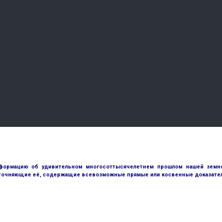
ормацию об удивительном многосоттысячелетнем прошлом нашей земной
точняющие её, содержащие всевозможные прямые или косвенные доказател