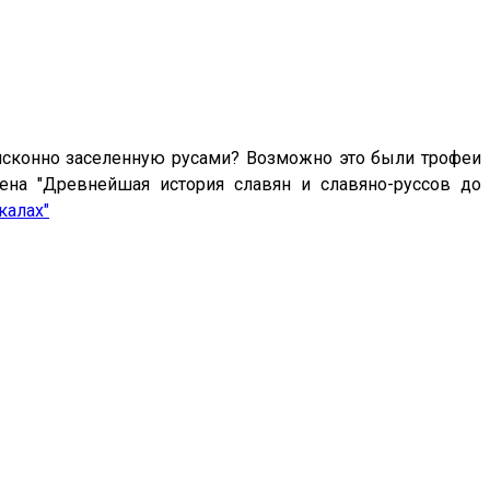
 исконно заселенную русами? Возможно это были трофеи
ена "
Древнейшая история славян и славяно-руссов до
калах"