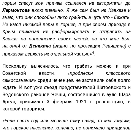
горцы спасут все, причем ссылался на авторитеты, до
Лермонтова
включительно. Я же сам был на Кавказе и
знаю, что они способны лихо грабить, а чуть что - бежать.
Не имея никакой веры в горцев, я при своем приезде в
Крым приказал их расформировать и отправить на
Кавказ на пополнение своих частей, за что мне был
нагоняй от
Деникина
(видно, по протекции Ревишина) с
4
приказом держать их отдельной частью»
.
Поскольку выяснилось, что грабить можно и при
Советской власти, «
проблески классового
самосознания
» среди чеченцев не заставили себя долго
ждать. И вот уже съезд представителей Шатоевского и
Веденского районов Чечни, состоявшийся в ауле Шара
Аргун, принимает 3 февраля 1921 г. резолюцию, в
которой говорится:
«Если взять год или меньше тому назад, то мы увидим,
что горское население, конечно, не понимало принципов