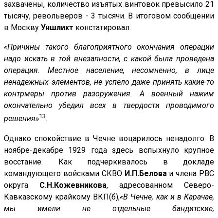
захвачены, количество изъятых винтовок превысило 21
тысячу, револьверов - 3 тысячи. В итоговом сообщении
в Москву
Уншлихт
констатировал:
«Причины такого благоприятного окончания операции
надо искать в той внезапности, с какой была проведена
операция. Местное население, несомненно, в лице
ненадежных элементов, не успело даже принять какие-то
контрмеры против разоружения. А военный нажим
окончательно убедил всех в твердости проводимого
13
решения»
.
Однако спокойствие в Чечне воцарилось ненадолго. В
ноябре-декабре 1929 года здесь вспыхнуло крупное
восстание. Как подчеркивалось в докладе
командующего войсками СКВО
И.П.Белова
и члена РВС
округа
С.Н.Кожевникова
, адресованном Северо-
Кавказскому крайкому ВКП(б),
«В Чечне, как и в Карачае,
мы имели не отдельные бандитские,