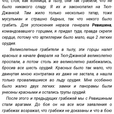
что, стоя, как конница, в тылу, они так грабили, что не
было никакого сладу. Я их и законопатил на Тюп-
Джанкой. Там жило только несколько татар, тоже
мусульман и страшно бедных, так что некого было
грабить. Для успокоения нервов генерала
Ревишина
,
командовавшего горцами, я придал туда, правда скрепя
сердце, потому что артиллерии было мало, еще 2 легких
орудия.
Великолепные грабители в тылу, эти горцы налет
красных в начале февраля на Тюп-Джанкой великолепно
проспали, а потом столь же великолепно разбежались,
бросив все шесть орудий. Красных было так мало, что
двинутая мною контратака их даже не застала, а нашла
только провалившиеся во льду орудия. Мне особенно
было жалко двух легких: замки и панорамы были
унесены красными и остались трупы орудий.
После этого и предыдущих грабежей мы с Ревишиным
стали врагами. До боя он на все мои заявления о
грабежах возражал, что грабежи не доказаны и что в бою