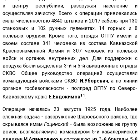
к центру республики, разоружая население и
осуществляя зачистку. Всего к операции привлекались
силы численностью 4840 штыков и 2017 сабель при 130
станковых и 102 ручных пулеметах, 14 горных и 8
полевых орудиях. Кроме того, отряды ОГПУ имели в
своем составе 341 человека из состава Кавказской
Краснознаменной Армии и 307 человек из полевых
войск и органов внутренних дел. Для поддержки с
воздуха были выделены 3-й и 5-й авиационные отряды
СКВО. Общее руководство операцией осуществлял
командующий войсками СКВО
И.Уборевич
, а по линии
органов госбезопасности - полпред ОГПУ по Северо-
11
Кавказскому краю
Е.Евдокимов
.
Операция началась 23 августа 1925 года. Наиболее
сложная задача - разоружение Шароевского района, где
скрывался имам
Гоцинский
- была возложена на группу
войск, возглавляемую командиром 5-й кавалерийской
дивизии
И.Апанасенко
и состоящую из 3-й бригады 5-й