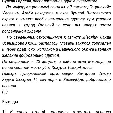
Султан Гиреева
, располагающая одним пулеметом.
По инфор[мационным] данным к 7 августа, Гоцинскийс
Умаевым Атаби находятся в ауле Зумсой Шатоевского
округа и имеют якобы намерение сдаться при условии
неявки в город Грозный и если им вверят посты
пограничной охраны.
По сведениям, относящимся к августу м[еся]цу, банда
Эстемирова якобы распалась, главарь занялся торговлей
и через пред. окр. исполкома Веденского округа изъявил
желание добровольно сдаться.
По сведениям к 23 августа, в районе аула Маюртун на
почве кровной мести убит Кехурса Темир-Гиреев.
Главарь Гудермесской организации Кагирова Султан
Хаджи Закарья 14 сентября в Хасав-Юрте добровольно
сдается.
(...)
Выводы:
1)
К концу второй половины отчетного периода