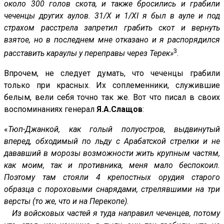
около 300 голов скота, и также бросились и грабили
чеченцы других аулов. 31/X и 1/XI я был в ауле и под
страхом расстрела запретил грабить скот и вернуть
взятое, но в последнем мне отказано и я распорядился
3
расставить караулы у переправы через Терек»
.
Впрочем, не следует думать, что чеченцы грабили
только при красных. Их соплеменники, служившие
белым, вели себя точно так же. Вот что писал в своих
воспоминаниях генерал
Я.А.Слащов
:
«
Тюп-Джанкой, как голый полуостров, выдвинутый
вперед, обходимый по льду с Арабатской стрелки и не
дававший в морозы возможности жить крупным частям,
как моим, так и противника, меня мало беспокоил.
Поэтому там стояли 4 крепостных орудия старого
образца с пороховыми снарядами, стрелявшими на три
версты (то же, что и на Перекопе).
Из войсковых частей я туда направил чеченцев, потому