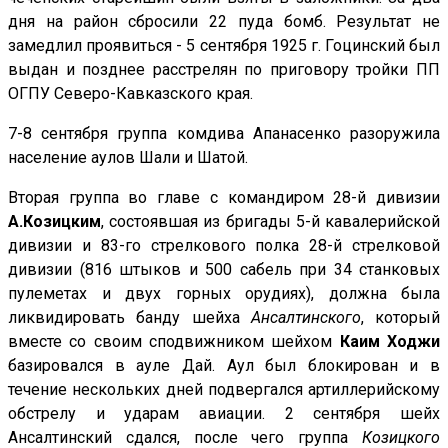
дня на район сбросили 22 пуда бомб. Результат не
замедлил проявиться - 5 сентября 1925 г. Гоцинский был
выдан и позднее расстрелян по приговору тройки ПП
ОГПУ Северо-Кавказского края.
7-8 сентября группа комдива Апанасенко разоружила
население аулов Шали и Шатой.
Вторая группа во главе с командиром 28-й дивизии
А.Козицким
, состоявшая из бригады 5-й кавалерийской
дивизии и 83-го стрелкового полка 28-й стрелковой
дивизии (816 штыков и 500 сабель при 34 станковых
пулеметах и двух горных орудиях), должна была
ликвидировать банду шейха
Ансалтинского
, который
вместе со своим сподвижником шейхом
Каим Ходжи
базировался в ауле Дай. Аул был блокирован и в
течение нескольких дней подвергался артиллерийскому
обстрелу и ударам авиации. 2 сентября шейх
Ансалтинский сдался, после чего группа
Козицкого