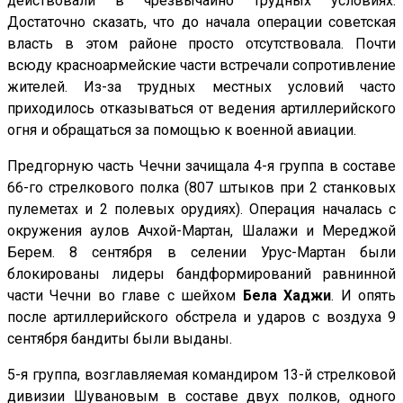
действовали в чрезвычайно трудных условиях.
Достаточно сказать, что до начала операции советская
власть в этом районе просто отсутствовала. Почти
всюду красноармейские части встречали сопротивление
жителей. Из-за трудных местных условий часто
приходилось отказываться от ведения артиллерийского
огня и обращаться за помощью к военной авиации.
Предгорную часть Чечни зачищала 4-я группа в составе
66-го стрелкового полка (807 штыков при 2 станковых
пулеметах и 2 полевых орудиях). Операция началась с
окружения аулов Ачхой-Мартан, Шалажи и Мереджой
Берем. 8 сентября в селении Урус-Мартан были
блокированы лидеры бандформирований равнинной
части Чечни во главе с шейхом
Бела Хаджи
. И опять
после артиллерийского обстрела и ударов с воздуха 9
сентября бандиты были выданы.
5-я группа, возглавляемая командиром 13-й стрелковой
дивизии Шувановым в составе двух полков, одного