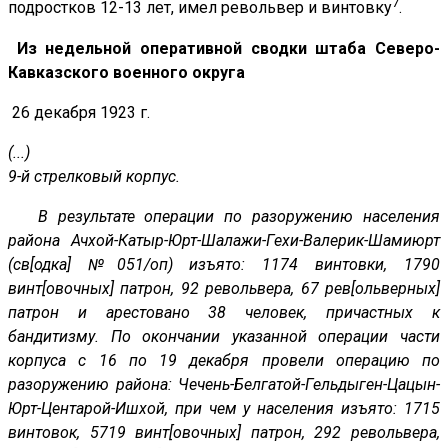
7
подростков 12-13 лет, имел револьвер и винтовку
.
Из недельной оперативной сводки штаба Северо-
Кавказского военного округа
26 декабря 1923 г.
(...)
9-й стрелковый корпус.
В результате операции по разоружению населения
района Ачхой-Катыр-Юрт-Шалажи-Гехи-Валерик-Шамиюрт
(св[одка] №051/оп) изъято: 1174 винтовки, 1790
винт[овочных] патрон, 92 револьвера, 67 рев[ольверных]
патрон и арестовано 38 человек, причастных к
бандитизму. По окончании указанной операции части
корпуса с 16 по 19 декабря провели операцию по
разоружению района: Чечень-Белгатой-Гельдыген-Цацын-
Юрт-Центарой-Ишхой, при чем у населения изъято: 1715
винтовок, 5719 винт[овочных] патрон, 292 револьвера,