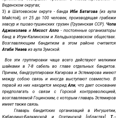
Веденском округах;
3)
в Шатоевском округе - банда
Иби Батагова
(из аула
Майстой), от 25 до 100 человек, производящая грабежи
хевсур и пшово-тушинских грузин (Грузинская ССР).
Чопа
Аджоколаев
и
Мисост Алло
- постоянные организаторы
банд в Итум-Калинском и Хельдыхораевском обществах.
Возглавляющим бандитизм в этом районе считается
Атаби Умаев
из аула Зумской.
Все эти группировки чаще всего действуют мелкими
шайками в 7-8 сабель во главе отдельных бандитов.
Причем, бандгруппировки Кагирова и Эстемирова имеют
между собою связь и иногда выступают совместно. В
первой из них находится мюрид
Али
, что дает основание
предполагать о связи с Горской контрреволюцией,
возглавляемой Гоцинским, с которым главарь Эстемиров
имеет также связь.
Главарь бандитских организаций в Ингушетии,
Кабардино-Балкарской и Осетинской [областях]
Т.-