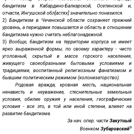
бандитизм в Кабардино-Балкарской, Осетинской и,
отчасти, Ингушской обл[астях] значительно понизился.
2)
Бандитизм в Чеченской области сохраняет прежний
уровень, а периодами повышается и область в отношении
бандитизма нужно считать неблагонадежной.
3)
Вообще, бандитизм на территории корпуса не имеет
ярко выраженной формы; по своему характеру - чисто
уголовный, скрытый в массе горского населения,
живущего своеобразными бытовыми условиями и
традициями, воспитанный религиозным фанатизмом и
бывшим политическим режимом (колонизаторство).
Родовая вражда, кровная месть, национальная
ненависть и неуважение, стеснительные земельные
условия, обилие оружия у населения, географические
условия - все это, в той или иной степени, влияет на
развитие бандитизма.
За нач. опер. части
Закутный
9
Военком
Зубаровский