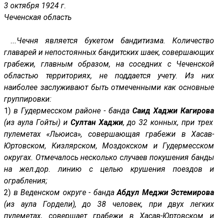
3 октября 1924 г.
Чеченская область
...Чечня является букетом бандитизма. Количество
главарей и непостоянных бандитских шаек, совершающих
грабежи, главным образом, на соседних с Чеченской
областью территориях, не поддается учету. Из них
наиболее заслуживают быть отмеченными как основные
группировки:
1)
в Гудермесском районе - банда
Саид Хаджи Кагирова
(из аула Гойты) и
Султан Хаджи
, до 32 конных, при трех
пулеметах «Льюиса», совершающая грабежи в Хасав-
Юртовском, Кизлярском, Моздокском и Гудермесском
округах. Отмечалось несколько случаев покушения банды
на жел.дор. линию с целью крушения поездов и
ограбления;
2)
в Веденском округе - банда
Абдул Меджи Эстемирова
(из аула Гордели), до 38 человек, при двух легких
пулеметах, совершает грабежи в Хасав-Юртовском и