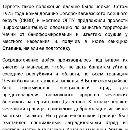
Терпеть такое положение дальше было нельзя. Летом
1925 года командование Северо-Кавказского военного
округа (СКВО) и местное ОГПУ предложили провести
широкомасштабную операцию по зачистке территории
Чечни от бандформирований и изъятию оружия у
местного населения и, получив в июле санкцию
Сталина
, начали ее подготовку.
Сосредоточение войск производилось под видом их
участия в маневрах. Чтобы не дать бандитам уйти в
соседние республики и области, по всем границам
Чечни были выставлены заслоны. В Ботлихском районе
был сформирован специальный отряд для
предотвращения возможного прорыва чеченских
боевиков на территорию Дагестана. К охране терско-
чеченской границы привлекли добровольцев из числа
местных казаков. На грузино-чеченской границе был
выставлен специальный заградительный отряд из
состава частей Кавказской Краснознаменной Армии и