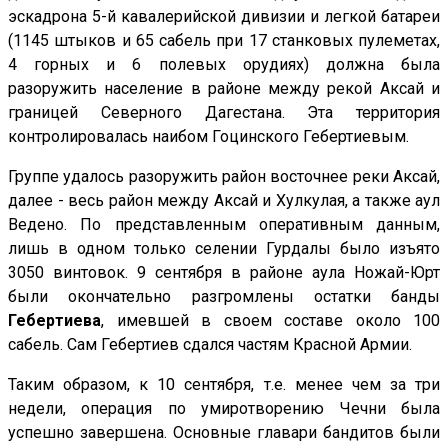
эскадрона 5-й кавалерийской дивизии и легкой батареи
(1145 штыков и 65 сабель при 17 станковых пулеметах,
4 горных и 6 полевых орудиях) должна была
разоружить население в районе между рекой Аксай и
границей Северного Дагестана. Эта территория
контролировалась наибом Гоцинского Гебертиевым.
Группе удалось разоружить район восточнее реки Аксай,
далее - весь район между Аксай и Хулкулая, а также аул
Ведено. По представленным оперативным данным,
лишь в одном только селении Гурдалы было изъято
3050 винтовок. 9 сентября в районе аула Ножай-Юрт
были окончательно разгромлены остатки банды
Гебертиева
, имевшей в своем составе около 100
сабель. Сам Гебертиев сдался частям Красной Армии.
Таким образом, к 10 сентября, т.е. менее чем за три
недели, операция по умиротворению Чечни была
успешно завершена. Основные главари бандитов были