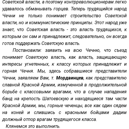
Советской власти, а поэтому контрреволюционерам легко
удавалось обманывать горцев. Теперь трудящийся народ
Чечни не только понимает строительство Советской
власти, но и коммунистические принципы. Этот народ уже
знает, что Советская власть - это власть трудящихся, к
которым он сам и принадлежит, следовательно, он всегда
готов поддержать Советскую власть.
Постановили: заявить на всю Чечню, что съезд
понимает Советскую власть, как власть, защищающую
интересы угнетенных, к классу которых принадлежит и
горная Чечня. Мы, здесь собравшиеся представители
Чечни, заявляем Вам, т.
Мордвинцев
, как представителю
славной Красной Армии, измученной в продолжительной
борьбе с классовыми врагами, что в случае нападения
банд на крепость Шатоевскую и находящиеся там части
Красной Армии, мы, горные чеченцы, все как один сядем
на коней и слившись с красными бойцами дадим
должный отпор врагам трудящегося класса.
Клянемся это выполнить.