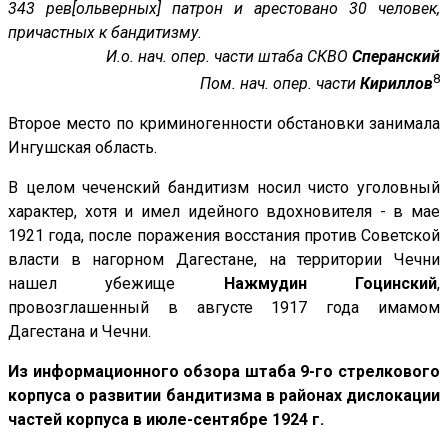
343 рев[ольверных] патрон и арестовано 30 человек,
причастных к бандитизму.
И.о. нач. опер. части штаба СКВО
Сперанский
8
Пом. нач. опер. части
Кириллов
Второе место по криминогенности обстановки занимала
Ингушская область.
В целом чеченский бандитизм носил чисто уголовный
характер, хотя и имел идейного вдохновителя - в мае
1921 года, после поражения восстания против Советской
власти в нагорном Дагестане, на территории Чечни
нашел убежище
Нажмудин Гоцинский
,
провозглашенный в августе 1917 года имамом
Дагестана и Чечни.
Из информационного обзора штаба 9-го стрелкового
корпуса о развитии бандитизма в районах дислокации
частей корпуса в июле-сентябре 1924 г.