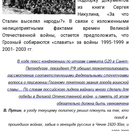
подборку документов
из книги Сергея
Никулина, «За что
Сталин выселял народы?». В связи с изложенными
нелицеприятными фактами времен Великой
Отечественной войны, остается предположить, что
Грозный собираются «славить» за войны 1995-1999 и
2001- 2003 гг.
В ходе пресс-конференции по итогам саммита G20 в Санкт-
Петербурге, президент РФ обещал проконтролировать
рассмотрение соответствующими федеральными структурами
вопроса о присвоении Грозному почетного звания города воинской
славы… По словам российского лидера вайнахи много сделали для
победы в Великой Отечественной войне, и память об этом
обязательно должна быть увековечена
В. Путин
, в угоду текущему политесу решил плюнуть на тех, кто
погиб в
прошедших войнах, забыв о геноциде русских в Чечне 1920-30гг, и