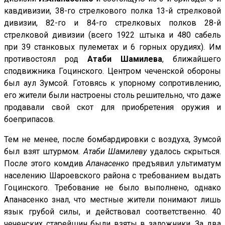
кавдивизии, 38-го стрелкового полка 13-й стрелковой
дивизии, 82-го и 84-го стрелковых полков 28-й
стрелковой дивизии (всего 1922 штыка и 480 сабель
при 39 станковых пулеметах и 6 горных орудиях). Им
противостоял род
Атаби Шамилева
, ближайшего
сподвижника Гоцинского. Центром чеченской обороны
был аул Зумсой. Готовясь к упорному сопротивлению,
его жители были настроены столь решительно, что даже
продавали свой скот для приобретения оружия и
боеприпасов.
Тем не менее, после бомбардировки с воздуха, Зумсой
был взят штурмом.
Атаби Шамилеву
удалось скрыться.
После этого комдив
Апанасенко
предъявил ультиматум
населению Шароевского района с требованием выдать
Гоцинского. Требование не было выполнено, однако
Апанасенко знал, что местные жители понимают лишь
язык грубой силы, и действовал соответственно. 40
чеченских старейшин были взяты в заложники. За два