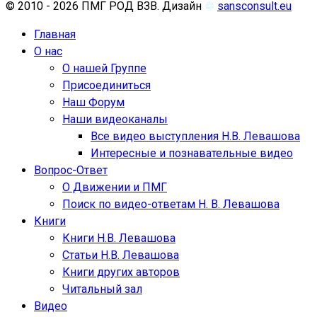
© 2010 - 2026 ПМГ РОД ВЗВ. Дизайн
♲
sansconsult.eu
Главная
О нас
О нашей Группе
Присоединиться
Наш Форум
Наши видеоканалы
Все видео выступления Н.В. Левашова
Интересные и познавательные видео
Вопрос-Ответ
О Движении и ПМГ
Поиск по видео-ответам Н. В. Левашова
Книги
Книги Н.В. Левашова
Статьи Н.В. Левашова
Книги других авторов
Читальный зал
Видео