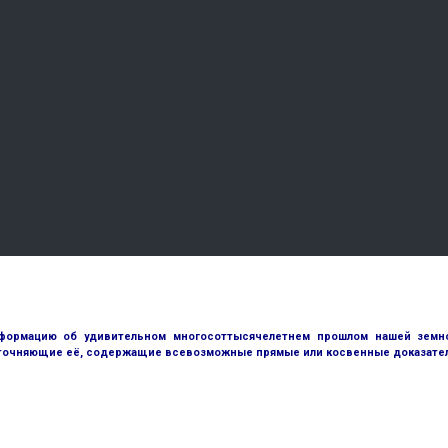
ормацию об удивительном многосоттысячелетнем прошлом нашей земной
точняющие её, содержащие всевозможные прямые или косвенные доказател