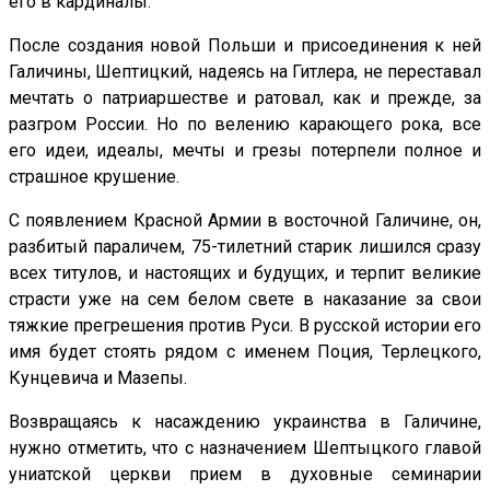
его в кардиналы.
После создания новой Польши и присоединения к ней
Галичины, Шептицкий, надеясь на Гитлера, не переставал
мечтать о патриаршестве и ратовал, как и прежде, за
разгром России. Но по велению карающего рока, все
его идеи, идеалы, мечты и грезы потерпели полное и
страшное крушение.
С появлением Красной Армии в восточной Галичине, он,
разбитый параличем, 75-тилетний старик лишился сразу
всех титулов, и настоящих и будущих, и терпит великие
страсти уже на сем белом свете в наказание за свои
тяжкие прегрешения против Руси. В русской истории его
имя будет стоять рядом с именем Поция, Терлецкого,
Кунцевича и Мазепы.
Возвращаясь к насаждению украинства в Галичине,
нужно отметить, что с назначением Шептыцкого главой
униатской церкви прием в духовные семинарии