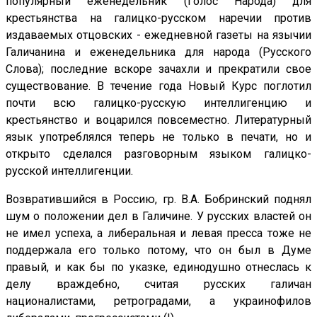
популярный еженедельник (Голос Народа) для
крестьянства на галицко-русском наречии против
издаваемых отцовских - ежедневной газеты на язычии
Галичанина и еженедельника для народа (Русского
Слова); последние вскоре зачахли и прекратили свое
существование. В течение года Новый Курс поглотил
почти всю галицко-русскую интеллигенцию и
крестьянство и воцарился повсеместно. Литературный
язык употреблялся теперь не только в печати, но и
открыто сделался разговорным языком галицко-
русской интеллигенции.
Возвратившийся в Россию, гр. В.А. Бобринский поднял
шум о положении дел в Галичине. У русских властей он
не имел успеха, а либеральная и левая пресса тоже не
поддержала его только потому, что он был в Думе
правый, и как бы по указке, единодушно отнеслась к
делу враждебно, считая русских галичан
националистами, ретроградами, а украинофилов