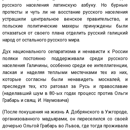
русского населения латинскую азбуку. Но бурные
протесты и чуть ли не восстание русского населения
устрашили центральное венское правительство, и
польские политические махеры принуждены были
отказаться от своего плана отделить русский галицкий
народ от остального русского мира.
Дух национального сепаратизма и ненависти к России
поляки постоянно поддерживали среди русского
населения Галичины, особенно среди ее интеллигенции,
лаская и наделяя теплыми местечками тех из них,
которые согласны были ненавидеть москалей, и
преследуя тех, кто ратовал за Русь и православие
(наделавший шум в 80-ых годах процесс против Ольги
Грабарь и свящ. И. Наумовича)
(После покушения на жизнь А. Добрянского в Ужгороде,
организованного мадьярами, он переселился со своей
дочерью Ольгой Грабарь во Львов, где тогда проживала