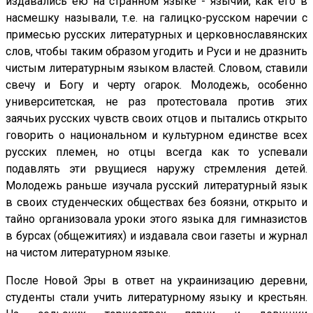
издавались ею на странном языке - язычии, как его в
насмешку называли, т.е. на галицко-русском наречии с
примесью русских литературных и церковнославянских
слов, чтобы таким образом угодить и Руси и не дразнить
чистым литературным языком властей. Словом, ставили
свечу и Богу и черту огарок. Молодежь, особенно
университетская, не раз протестовала против этих
заячьих русских чувств своих отцов и пытались открыто
говорить о национальном и культурном единстве всех
русских племен, но отцы всегда как то успевали
подавлять эти рвущиеся наружу стремления детей.
Молодежь раньше изучала русский литературный язык
в своих студенческих обществах без боязни, открыто и
тайно организовала уроки этого языка для гимназистов
в бурсах (общежитиях) и издавала свои газеты и журнал
на чистом литературном языке.
После Новой Эры в ответ на украинизацию деревни,
студенты стали учить литературному языку и крестьян.