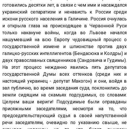
готовились десятки лет, в связи с чем ими и насаждался
украинский сепаратизм и ненависть к России среди
искони русского населения в Галичине. Россия очнулась
и открыла глаза на происходящее в Червонной Руси
только накануне войны, когда во Львове начался
нашумевший на всю Европу чудовищный процесс о
государственной измене и шпионстве против двух
галицко-русских интеллигентов (Бендасюка и Колдры) и
двух православных священников (Сандовича и Гудимы).
На этот процесс нежданно явились пять депутатов
государственной Думы всех оттенков (среди них и
настоящий украинец - депутат Макогон) и они, войдя в
зал публично, во время заседания суда, поклонились до
земли сидящим на скамьях подсудимых, со словами:
Целуем ваши вериги! Подсудимые были оправданы
присяжными заседателями, несмотря на то, что
председательствующий судья в своей напутственной
речи заседателям, очевидно по указанию свыше, не