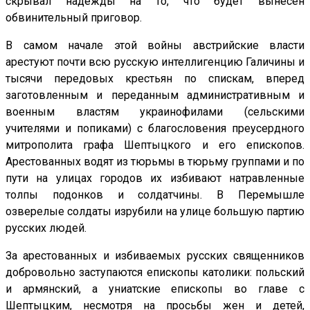
скрывал надежды на то, что будет вынесен
обвинительный приговор.
В самом начале этой войны австрийские власти
арестуют почти всю русскую интеллигенцию Галичины и
тысячи передовых крестьян по спискам, вперед
заготовленным и переданным административным и
военным властям украинофилами (сельскими
учителями и попиками) с благословения преусердного
митрополита графа Шептыцкого и его епископов.
Арестованных водят из тюрьмы в тюрьму группами и по
пути на улицах городов их избивают натравленные
толпы подонков и солдатчины. В Перемышле
озверелые солдаты изрубили на улице большую партию
русских людей.
За арестованных и избиваемых русских священников
добровольно заступаются епископы католики: польский
и армянский, а униатские епископы во главе с
Шептыцким, несмотря на просьбы жен и детей,