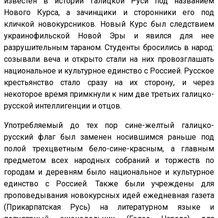
известен в истории Галицкой Руси под названием
Нового Курса, а зачинщики и сторонники его под
кличкой новокурсников. Новый Курс был следствием
украинофильской Новой Эры и явился для нее
разрушительным тараном. Студенты бросились в народ:
созывали веча и открыто стали на них провозглашать
национальное и культурное единство с Россией. Русское
крестьянство стало сразу на их сторону, и через
некоторое время примкнули к ним две третьих галицко-
русской интеллигенции и отцов.
Употребляемый до тех пор сине-желтый галицко-
русский флаг был заменен носившимся раньше под
полой трехцветным бело-сине-красным, а главным
предметом всех народных собраний и торжеств по
городам и деревням было национальное и культурное
единство с Россией. Также были учреждены для
проповедывания новокурсных идей ежедневная газета
(Прикарпатская Русь) на литературном языке и