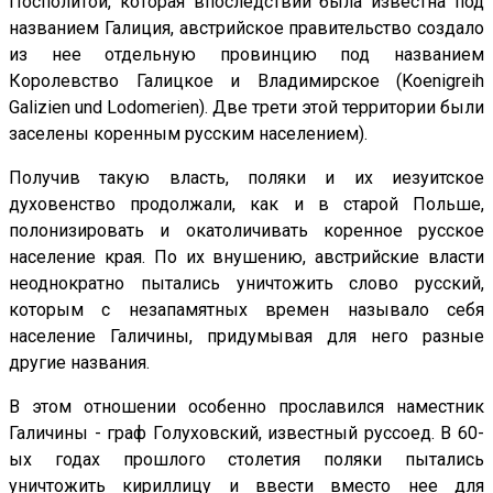
Посполитой, которая впоследствии была известна под
названием Галиция, австрийское правительство создало
из нее отдельную провинцию под названием
Королевство Галицкое и Владимирское (Koenigreih
Galizien und Lodomerien). Две трети этой территории были
заселены коренным русским населением).
Получив такую власть, поляки и их иезуитское
духовенство продолжали, как и в старой Польше,
полонизировать и окатоличивать коренное русское
население края. По их внушению, австрийские власти
неоднократно пытались уничтожить слово русский,
которым с незапамятных времен называло себя
население Галичины, придумывая для него разные
другие названия.
В этом отношении особенно прославился наместник
Галичины - граф Голуховский, известный руссоед. В 60-
ых годах прошлого столетия поляки пытались
уничтожить кириллицу и ввести вместо нее для