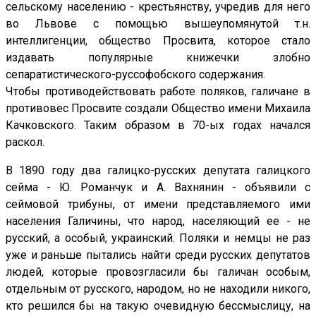
сельскому населению - крестьянству, учредив для него
во Львове с помощью вышеупомянутой т.н.
интеллигенции, общество Просвита, которое стало
издавать популярные книжечки злобно
сепаратистического-руссофобского содержания.
Чтобы противодействовать работе поляков, галичане в
противовес Просвите создали Общество имени Михаила
Качковского. Таким образом в 70-ых годах начался
раскол.
В 1890 году два галицко-русских депутата галицкого
сейма - Ю. Романчук и А. Вахнянин - объявили с
сеймовой трибуны, от имени представляемого ими
населения Галичины, что народ, населяющий ее - не
русский, а особый, украинский. Поляки и немцы не раз
уже и раньше пытались найти среди русских депутатов
людей, которые провозгласили бы галичан особым,
отдельным от русского, народом, но не находили никого,
кто решился бы на такую очевидную бессмыслицу, на