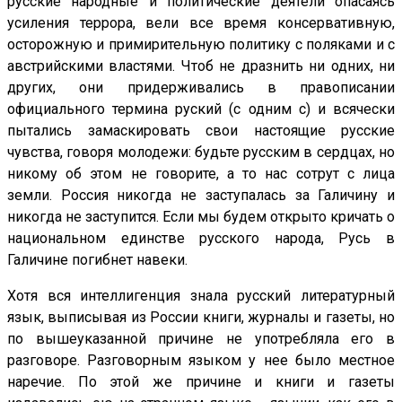
русские народные и политические деятели опасаясь
усиления террора, вели все время консервативную,
осторожную и примирительную политику с поляками и с
австрийскими властями. Чтоб не дразнить ни одних, ни
других, они придерживались в правописании
официального термина руский (с одним с) и всячески
пытались замаскировать свои настоящие русские
чувства, говоря молодежи: будьте русским в сердцах, но
никому об этом не говорите, а то нас сотрут с лица
земли. Россия никогда не заступалась за Галичину и
никогда не заступится. Если мы будем открыто кричать о
национальном единстве русского народа, Русь в
Галичине погибнет навеки.
Хотя вся интеллигенция знала русский литературный
язык, выписывая из России книги, журналы и газеты, но
по вышеуказанной причине не употребляла его в
разговоре. Разговорным языком у нее было местное
наречие. По этой же причине и книги и газеты