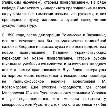
(галицким наречием), старым правописанием. На ряде
кафедр Львовского университета преподавание велось
на руском языке, гимназии назывались рускими, в них
преподавали руску историю и руский язык, читали
рускую литературу.
С 1890 года, после декларации Романчука и Вахнянина,
все это исчезает, как бы по мановению волшебной
палочки. Вводится в школах, судах и во всех ведомствах
новое правописание. Издания украинствующих
переходят на новое правописание, старые руские
школьные учебники изымаются, и вместо них вводятся
книги с новым правописанием. В учебнике литературы
на первом месте помещается в искаженном переводе
на галицко-русское наречие монография М.
Костомарова: Две русские народности, где слова
Малороссия, Южная Русь заменяются термином Украина
и где подчеркивается, что москали похитили у
малороссов имя Русь, что с тех пор они остались как бы