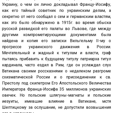
Украину, о чем он лично докладывал Францу-Иосифу,
как его тайный советник по украинским делам, а
секретно от него сообщал о сем и германским властям,
как это было обнаружено в 1915г. во время обыска
русской разведкой его палаты во Львове, где между
другими компрометирующими документами была
найдена и копия его записки Вильгельму II-му о
прогрессе украинского движения в России.
Мечтательный и жадный к титулам и власти, граф
пытаясь прибавить к будущему титулу патриарха титул
кардинала, часто ездил в Рим, где он услаждал слух
Ватикана своими россказнями о недалеком разгроме
схизматической России и о присоединении к св.
Престолу под скипетром Его Апостольского Величества
Императора Франца-Иосифа 35 миллионов украинских
овечек. Но польские шлягуны-магнаты и польские
иезуиты, имевшие влияние в Ватикане, мстя
Шептицкому за ослушание, не допустили возвышения