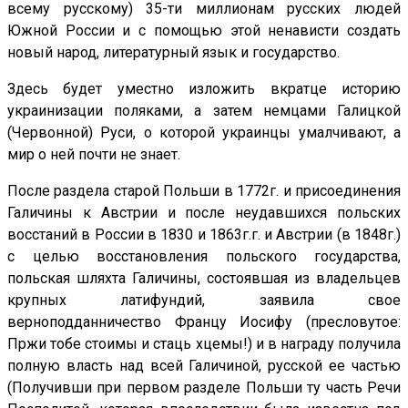
всему русскому) 35-ти миллионам русских людей
Южной России и с помощью этой ненависти создать
новый народ, литературный язык и государство.
Здесь будет уместно изложить вкратце историю
украинизации поляками, а затем немцами Галицкой
(Червонной) Руси, о которой украинцы умалчивают, а
мир о ней почти не знает.
После раздела старой Польши в 1772г. и присоединения
Галичины к Австрии и после неудавшихся польских
восстаний в России в 1830 и 1863г.г. и Австрии (в 1848г.)
с целью восстановления польского государства,
польская шляхта Галичины, состоявшая из владельцев
крупных латифундий, заявила свое
верноподданничество Францу Иосифу (пресловутое:
Пржи тобе стоимы и стаць хцемы!) и в награду получила
полную власть над всей Галичиной, русской ее частью
(Получивши при первом разделе Польши ту часть Речи