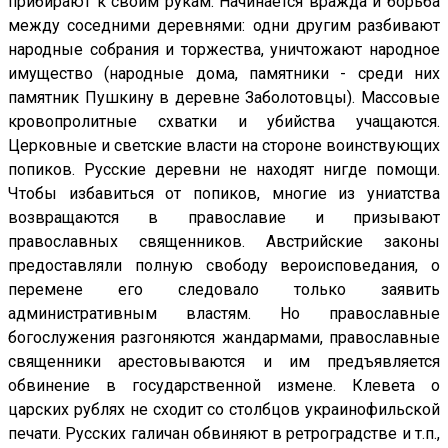
прибирают к своим рукам. Начинается вражда и борьба
между соседними деревнями: одни другим разбивают
народные собрания и торжества, уничтожают народное
имущество (народные дома, памятники - среди них
памятник Пушкину в деревне Заболотовцы). Массовые
кровопролитные схватки и убийства учащаются.
Церковные и светские власти на стороне воинствующих
попиков. Русские деревни не находят нигде помощи.
Чтобы избавиться от попиков, многие из униатства
возвращаются в православие и призывают
православных священников. Австрийские законы
предоставляли полную свободу вероисповедания, о
перемене его следовало только заявить
административным властям. Но православные
богослужения разгоняются жандармами, православные
священники арестовываются и им предъявляется
обвинение в государственной измене. Клевета о
царских рублях не сходит со столбцов украинофильской
печати. Русских галичан обвиняют в ретроградстве и т.п.,