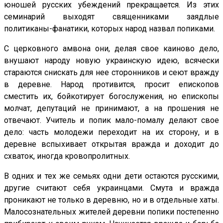
юношей русских убеждений прекращается. Из этих
семинарий выходят священниками заядлые
политиканы-фанатики, которых народ назвал попиками.
С церковного амвона они, делая свое каиново дело,
внушают народу новую украинскую идею, всячески
стараются снискать для нее сторонников и сеют вражду
в деревне. Народ противится, просит епископов
сместить их, бойкотирует богослужения, но епископы
молчат, депутаций не принимают, а на прошения не
отвечают. Учитель и попик мало-помалу делают свое
дело: часть молодежи переходит на их сторону, и в
деревне вспыхивает открытая вражда и доходит до
схваток, иногда кровопролитных.
В одних и тех же семьях одни дети остаются русскими,
другие считают себя украинцами. Смута и вражда
проникают не только в деревню, но и в отдельные хаты.
Малосознательных жителей деревни попики постепенно