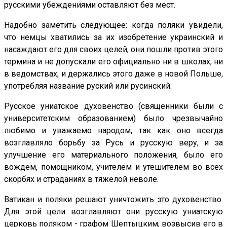
русскими убеждениями оставляют без мест.
Надобно заметить следующее: когда поляки увидели,
что немцы хватились за их изобретение украинский и
насаждают его для своих целей, они пошли против этого
термина и не допускали его официально ни в школах, ни
в ведомствах, и держались этого даже в новой Польше,
употребляя название руский или русинский.
Русское униатское духовенство (священники были с
университетским образованием) было чрезвычайно
любимо и уважаемо народом, так как оно всегда
возглавляло борьбу за Русь и русскую веру, и за
улучшение его материального положения, было его
вождем, помощником, учителем и утешителем во всех
скорбях и страданиях в тяжелой неволе.
Ватикан и поляки решают уничтожить это духовенство.
Для этой цели возглавляют они русскую униатскую
церковь поляком - графом Шептыцким, возвысив его в