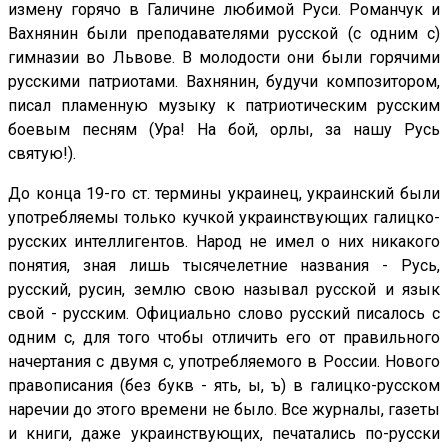
измену горячо в Галичине любимой Руси. Романчук и
Вахнянин были преподавателями русской (с одним с)
гимназии во Львове. В молодости они были горячими
русскими патриотами. Вахнянин, будучи композитором,
писал пламенную музыку к патриотическим русским
боевым песням (Ура! На бой, орлы, за нашу Русь
святую!).
До конца 19-го ст. термины украинец, украинский были
употребляемы только кучкой украинствующих галицко-
русских интеллигентов. Народ не имел о них никакого
понятия, зная лишь тысячелетние названия - Русь,
русский, русин, землю свою называл русской и язык
свой - русским. Официально слово русский писалось с
одним с, для того чтобы отличить его от правильного
начертания с двумя с, употребляемого в России. Нового
правописания (без букв - ять, ы, ъ) в галицко-русском
наречии до этого времени не было. Все журналы, газеты
и книги, даже украинствующих, печатались по-русски