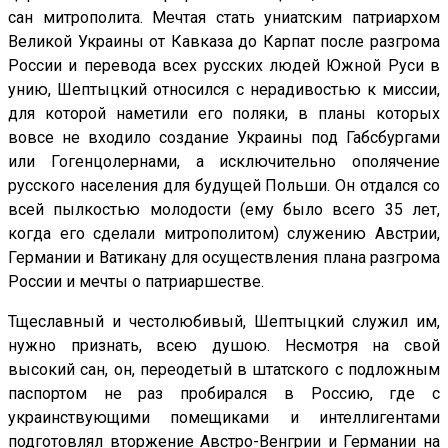
сан митрополита. Мечтая стать униатским патриархом
Великой Украины от Кавказа до Карпат после разгрома
России и перевода всех русских людей Южной Руси в
унию, Шептыцкий относился с нерадивостью к миссии,
для которой наметили его поляки, в планы которых
вовсе не входило создание Украины под Габсбургами
или Гогенцолернами, а исключительно ополячение
русского населения для будущей Польши. Он отдался со
всей пылкостью молодости (ему было всего 35 лет,
когда его сделали митрополитом) служению Австрии,
Германии и Ватикану для осуществления плана разгрома
России и мечты о патриаршестве.
Тщеславный и честолюбивый, Шептыцкий служил им,
нужно признать, всею душою. Несмотря на свой
высокий сан, он, переодетый в штатского с подложным
паспортом не раз пробирался в Россию, где с
украинствующими помещиками и интеллигентами
подготовлял вторжение Австро-Венгрии и Германии на