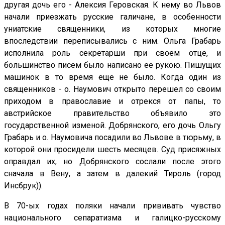
другая дочь его - Алексия Геровская. К нему во Львов
начали приезжать русские галичане, в особенности
униатские священники, из которых многие
впоследствии переписывались с ним. Ольга Грабарь
исполнила роль секретарши при своем отце, и
большинство писем было написано ее рукою. Пишущих
машинок в то время еще не было. Когда один из
священников - о. Наумович открыто перешел со своим
приходом в православие и отрекся от папы, то
австрийское правительство объявило это
государственной изменой. Добрянского, его дочь Ольгу
Грабарь и о. Наумовича посадили во Львове в тюрьму, в
которой они просидели шесть месяцев. Суд присяжных
оправдал их, но Добрянского сослали после этого
сначала в Вену, а затем в далекий Тироль (город
Инсбрук)).
В 70-ых годах поляки начали прививать чувство
национального сепаратизма и галицко-русскому