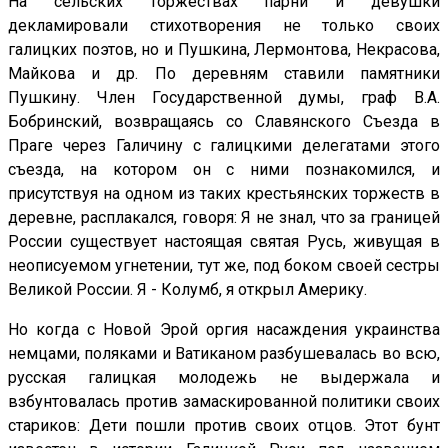
На сельских торжествах парни и девушки
декламировали стихотворения не только своих
галицких поэтов, но и Пушкина, Лермонтова, Некрасова,
Майкова и др. По деревням ставили памятники
Пушкину. Член Государственной думы, граф В.А.
Бобринский, возвращаясь со Славянского Съезда в
Праге через Галичину с галицкими делегатами этого
съезда, на котором он с ними познакомился, и
присутствуя на одном из таких крестьянских торжеств в
деревне, расплакался, говоря: Я не знал, что за границей
России существует настоящая святая Русь, живущая в
неописуемом угнетении, тут же, под боком своей сестры
Великой России. Я - Колумб, я открыл Америку.
Но когда с Новой Эрой оргия насаждения украинства
немцами, поляками и Ватиканом разбушевалась во всю,
русская галицкая молодежь не выдержала и
взбунтовалась против замаскированной политики своих
стариков: Дети пошли против своих отцов. Этот бунт