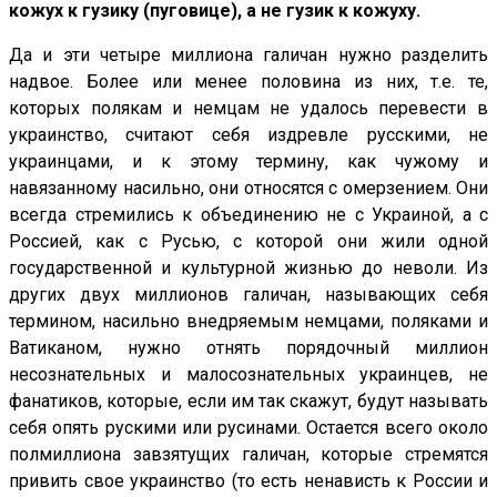
кожух к гузику (пуговице), а не гузик к кожуху.
Да и эти четыре миллиона галичан нужно разделить
надвое. Более или менее половина из них, т.е. те,
которых полякам и немцам не удалось перевести в
украинство, считают себя издревле русскими, не
украинцами, и к этому термину, как чужому и
навязанному насильно, они относятся с омерзением. Они
всегда стремились к объединению не с Украиной, а с
Россией, как с Русью, с которой они жили одной
государственной и культурной жизнью до неволи. Из
других двух миллионов галичан, называющих себя
термином, насильно внедряемым немцами, поляками и
Ватиканом, нужно отнять порядочный миллион
несознательных и малосознательных украинцев, не
фанатиков, которые, если им так скажут, будут называть
себя опять рускими или русинами. Остается всего около
полмиллиона завзятущих галичан, которые стремятся
привить свое украинство (то есть ненависть к России и