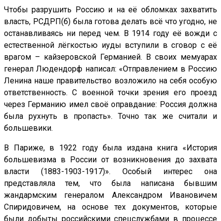
Чтобы разрушить Россию и на её обломках захватить
власть, РСДРП(б) была готова делать всё что угодно, не
останавливаясь ни перед чем. В 1914 году её вожди с
естественной лёгкостью иуды вступили в сговор с её
врагом – кайзеровской Германией. В своих мемуарах
генерал Людендорф написал: «Отправлением в Россию
Ленина наше правительство возложило на себя особую
ответственность. С военной точки зрения его проезд
через Германию имел своё оправдание: Россия должна
была рухнуть в пропасть». Точно так же считали и
большевики.
В Париже, в 1922 году была издана книга «История
большевизма в России от возникновения до захвата
власти (1883-1903-1917)». Особый интерес она
представляла тем, что была написана бывшим
жандармским генералом Александром Ивановичем
Спиридовичем, на основе тех документов, которые
были добыты российскими спецслужбами в процессе