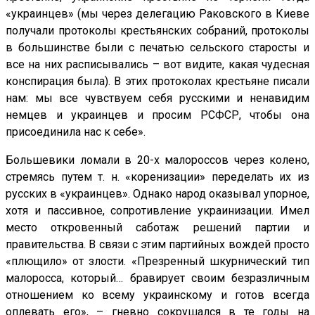
«украинцев» (мы через делегацию Раковского в Киеве
получали протоколы крестьянских собраний, протоколы
в большинстве были с печатью сельского старосты и
все на них расписывались – вот видите, какая чудесная
конспирация была). В этих протоколах крестьяне писали
нам: мы все чувствуем себя русскими и ненавидим
немцев и украинцев и просим РСФСР, чтобы она
присоединила нас к себе».
Большевики ломали в 20-х малороссов через колено,
стремясь путем т. н. «коренизации» переделать их из
русских в «украинцев». Однако народ оказывал упорное,
хотя и пассивное, сопротивление украинизации. Имел
место откровенный саботаж решений партии и
правительства. В связи с этим партийных вождей просто
«плющило» от злости. «Презренный шкурнический тип
малоросса, который… бравирует своим безразличным
отношением ко всему украинскому и готов всегда
оплевать его», – гневно сокрушался в те годы на