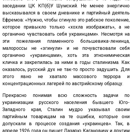
заседании ЦК КП(б)У Шумский. Не менее энергично
высказывался в своем дневнике и партийный деятель
Ефремов: «Нужно, чтобы сгинуло это рабское поколение,
которое привыкло только «хохла изображать», а не
органично чувствовать себя украинцами». Несмотря на
эти пожелания пламенного большевика-ленинца,
малороссы не «згинули» и не почувствовали себя
органично «украинцами», хоть эта этнонимическая
кличка и закрепилась за ними в годы сталинизма. Как
оказалось, русский дух не так-то просто задушить. Для
этого явно не хватало массового террора и
концентрационных лагерей по австрийскому образцу.
Прекрасно понимая всю сложность задачи по
украинизации русского населения бывшего Юго-
Западного края, Сталин мудро указывал своим
партийным товарищам на те ошибки, которые они
допускали в процессе создания «украинцев». Так, в
апреле 1926 года он пишет Лазарю Кагановичу и другим