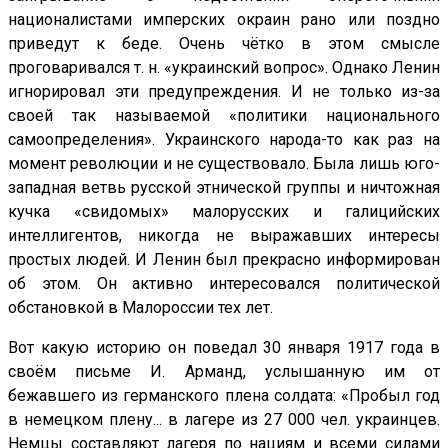
националистами имперских окраин рано или поздно
приведут к беде. Очень чётко в этом смысле
проговаривался т. н. «украинский вопрос». Однако Ленин
игнорировал эти предупреждения. И не только из-за
своей так называемой «политики национального
самоопределения». Украинского народа-то как раз на
момент революции и не существовало. Была лишь юго-
западная ветвь русской этнической группы и ничтожная
кучка «свидомых» малорусских и галицийских
интеллигентов, никогда не выражавших интересы
простых людей. И Ленин был прекрасно информирован
об этом. Он активно интересовался политической
обстановкой в Малороссии тех лет.
Вот какую историю он поведал 30 января 1917 года в
своём письме И. Арманд, услышанную им от
бежавшего из германского плена солдата: «Пробыл год
в немецком плену... в лагере из 27 000 чел. украинцев.
Немцы составляют лагеря по нациям и всеми силами