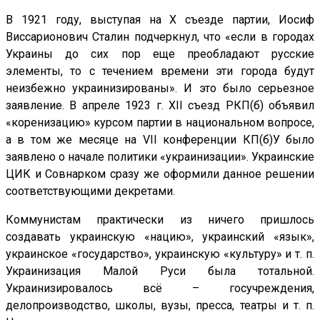
В 1921 году, выступая на X съезде партии, Иосиф
Виссарионович Сталин подчеркнул, что «если в городах
Украины до сих пор еще преобладают русские
элементы, то с течением времени эти города будут
неизбежно украинизированы». И это было серьезное
заявление. В апреле 1923 г. XII съезд РКП(б) объявил
«коренизацию» курсом партии в национальном вопросе,
а в том же месяце на VII конференции КП(б)У было
заявлено о начале политики «украинизации». Украинские
ЦИК и Совнарком сразу же оформили данное решении
соответствующими декретами.
Коммунистам практически из ничего пришлось
создавать украинскую «нацию», украинский «язык»,
украинское «государство», украинскую «культуру» и т. п.
Украинизация Малой Руси была тотальной.
Украинизировалось всё – госучреждения,
делопроизводство, школы, вузы, пресса, театры и т. п.