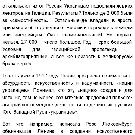
откалывают их от России. Украинцам подослали ловких
лекторов из Галиции. Результаты? Только-де 2 000 были
за «самостийность»… Остальные-де впадали в ярость
при мысли об отделении от России и переходе к немцам
или австрийцам. Факт знаменательный! Не верить
нельзя. 27 000 – число большое. Год – срок большой.
Условия для галицийской пропаганды –
архиблагоприятные. И всё же близость к великорусам
брала верх!».
То есть уже в 1917 году Ленин прекрасно понимал всю
абсурдность, искусственность и надуманность «нации
украинцев». Понимал, кто эту «нацию» создал и для
чего. Но, тем не менее, сознательно продолжил польско-
австрийско-немецкое дело по выведению из русских
Юго-Западной Руси «украинцев».
Вот что, например, написала Роза Люксембург,
обвинившая Ленина в создании искусственного