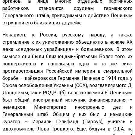
органов, в лице многих отдельных партийных
работников становится орудием германского
Генерального штаба, приводимым в действие Лениным
с группой его ближайших друзей».
Ненависть к России, русскому народу, а также
стремление к их уничтожению объединяло в начале XX
века «свидомых украйинцив» и большевиков. В этом
смысле они были близнецами-братьями. Более того, их
поддерживала и направляла одна и та же сила,
противостоявшая Российской империи в смертельной
борьбе – кайзеровская Германия. Начиная с 1914 года, у
Союза освобождения Украины (СОУ), возглавляемого Д.
Донцовым, так и РСДРП(б), возглавляемой В. Лениным,
был общий иностранный источник финансирования –
немецкое Министерство иностранных дел и
Генеральный штаб. Общим у них был и немецкий
куратор – Израиль Гельфанд (Парвус), учитель и
вдохновитель Льва Троцкого. Еще, будучи в США, на