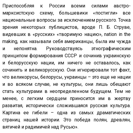
Приспособляя к России всеми силами австро-
марксистскую схему, большевики «постигли» все
национальные вопросы за исключением русского. Точка
зрения некоторых публицистов, вроде П. Б. Струве,
видевших в «русских» «творимую нацию», nation in the
making, как называли себя американцы, была им чужда
и непонятна. Руководствуясь этнографическим
принципом формирования СССР и сочинив украинскую
и белорусскую нации, им ничего не оставалось, как
сочинить и великорусскую. Они игнорировали тот факт,
что великорусы, белорусы, украинцы – это еще не нации
и во всяком случае, не культуры, они лишь обещают
стать культурами в неопределенном будущем. Тем не
менее, с легким сердцем приносится им в жертву
развитая, исторически сложившаяся русская культура.
Картина ее гибели – одна из самых драматических
страниц нашей истории. Это победа полян, древлян,
вятичей и радимичей над Русью».