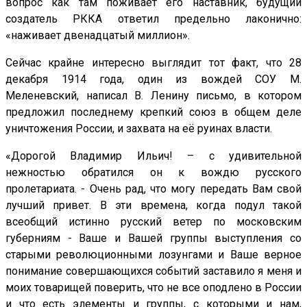
вопрос как там поживает его наставник, будущий
создатель РККА ответил предельно лаконично:
«наживает двенадцатый миллион».
Сейчас крайне интересно выглядит тот факт, что 28
декабря 1914 года, один из вождей СОУ М.
Меленевский, написал В. Ленину письмо, в котором
предложил последнему крепкий союз в общем деле
уничтожения России, и захвата на её руинах власти.
«Дорогой Владимир Ильич! – с удивительной
нежностью обратился он к вождю русского
пролетариата. - Очень рад, что могу передать Вам свой
лучший привет. В эти времена, когда подул такой
всеобщий истинно русский ветер по московским
губерниям - Ваше и Вашей группы выступления со
старыми революционными лозунгами и Ваше верное
понимание совершающихся событий заставило я меня и
моих товарищей поверить, что не все оподлено в России
и что есть элементы и группы, с которыми и нам,