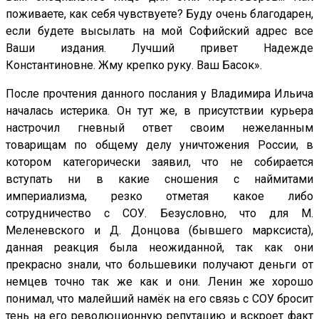
поживаете, как себя чувствуете? Буду очень благодарен,
если будете высылать на мой Софийский адрес все
Ваши издания. Лучший привет Надежде
Константиновне. Жму крепко руку. Ваш Басок».
После прочтения данного послания у Владимира Ильича
началась истерика. Он тут же, в присутствии курьера
настрочил гневный ответ своим нежеланным
товарищам по общему делу уничтожения России, в
котором категорически заявил, что не собирается
вступать ни в какие сношения с наймитами
империализма, резко отметая какое либо
сотрудничество с СОУ. Безусловно, что для М.
Меленевского и Д. Донцова (бывшего марксиста),
данная реакция была неожиданной, так как они
прекрасно знали, что большевики получают деньги от
немцев точно так же как и они. Ленин же хорошо
понимал, что малейший намёк на его связь с СОУ бросит
тень на его революционную репутацию и вскроет факт