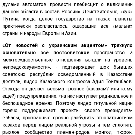
дулами автоматов провести плебисцит о включении
данной области в состав России». Действительно, «хук»
Путина, когда целое государство на глазах планеты
практически распласталось, ошарашил все «малые»
страны и народы Европы и Азии.
«От новостей с украинским акцентом» тряхнуло
основательно всё постсоветское
пространство, а
межгосударственные отношения вышли на уровень
непредсказуемости», - подтверждает шок бывших
советских республик осведомленный в Казахстане
деятель, лидер Казахского конгресса Адил Тойганбаев.
Отсюда он делает весьма грозное (казахам? или кому
ещё?) предупреждение: «на нас наступает радикальное и
беспощадное время». Поэтому лидер титульной нации
горячо поддерживает проекты своего президента-
елбасы, призванные срочно разбудить этнопатриотизм
казахов перед лицом реальной угрозы и тем сплотить
рыхлое сообщество племен-родов монгол, тюрок,