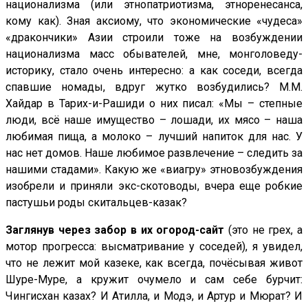
национализма (или этнопатриотизма, этноренесанса,
кому как). Зная аксиому, что экономические «чудеса»
«дракончики» Азии строили тоже на возбуждении
национализма масс обывателей, мне, монголоведу-
историку, стало очень интересно: а как соседи, всегда
спавшие номады, вдруг жутко возбудились? М.М.
Хайдар в Тарих-и-Рашиди о них писал: «Мы – степные
люди, всё наше имущество – лошади, их мясо – наша
любимая пища, а молоко – лучший напиток для нас. У
нас нет домов. Наше любимое развлечение – следить за
нашими стадами». Какую же «виагру» этновозбуждения
изобрели и приняли экс-скотоводы, вчера еще робкие
пастушьи роды скитальцев-казак?
Заглянув через забор в их огород-сайт
(это не грех, а
мотор прогресса: высматривание у соседей), я увидел,
что не лежит мой казеке, как всегда, почёсывая живот
Шуре-Муре, а кружит очумело и сам себе бурчит:
Чингисхан казах? И Атилла, и Модэ, и Артур и Мюрат? И