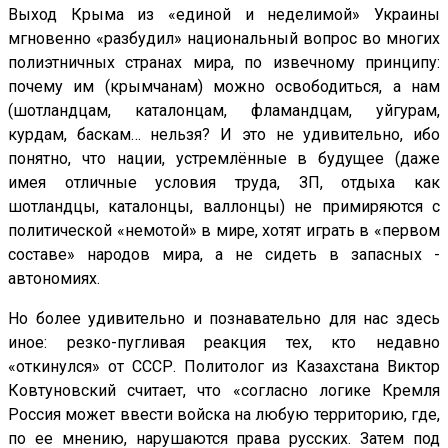
Выход Крыма из «единой и неделимой» Украины
мгновенно «разбудил» национальный вопрос во многих
полиэтничных странах мира, по извечному принципу:
почему им (крымчанам) можно освободиться, а нам
(шотландцам, каталонцам, фламандцам, уйгурам,
курдам, баскам… нельзя? И это не удивительно, ибо
понятно, что нации, устремлённые в будущее (даже
имея отличные условия труда, ЗП, отдыха как
шотландцы, каталонцы, валлонцы) не примиряются с
политической «немотой» в мире, хотят играть в «первом
составе» народов мира, а не сидеть в запасных -
автономиях.
Но более удивительно и познавательно для нас здесь
иное: резко-пугливая реакция тех, кто недавно
«откинулся» от СССР. Политолог из Казахстана Виктор
Ковтуновский считает, что «согласно логике Кремля
Россия может ввести войска на любую территорию, где,
по ее мнению, нарушаются права русских. Затем под