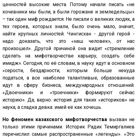
ценностей высокие места. Потому начали писать «не
кочевники мы были, а были горожане и земледельцы»
– так один миф рождается. Не писали о великих людях, а
тех героев, которых знали, было очень мало, значит,
найти крупных личностей. Чингисхан - другой герой -
надо доказать, что это «наш человек», от нас
произошел». Другой причиной она видит «стремление
сделать на мифотворчестве карьеру, создать себе
имидж». Сегодня, по её словам, в науку идут в основном
«серости, бездарности, которым больше некуда
податься, а все наиболее талантливые, образованные
идут в сферу бизнеса, международных отношений.
«Двоечники» и «троечники» формируют сейчас
историю». Да, верно: история для таких «историков» не
наука, а сладка девка: имей её как хочешь.
Но феномен казахского мифотворчества
вызван не
только этими причинами. Историк Радик Темиргалиев
перечислил самые распространенные «легенды». «Это