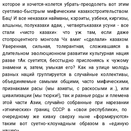
которое и хочется-колется убрать-преодолеть вот этим
суетливо-быстрым мифическим казахостроительством.
Бац! И все неказахи найманы, кэрэиты, узбеки, киргизы,
алшыны, полуказахи адаи, , четвертьказахи усуни - все
стали «чисто казахи»: что уж там, если даже
стопроцентного монгола Чх вмиг «сделали» казахом.
Уверенная, сильная, толерантная, сложившаяся в
длительном эволюционном развитии культурная нация
разве тАк суетится, бесстыдно прислоняясь к чужому
знамени и, затем, умыкая его? Как на улице молодь
разных наций группируется в случайные коллективы,
объединяемые самыми общими, часто мифическими,
признаками расы (мы азиаты, с раскосыми и…), или
цивилизации (мы тюрки!), так и
разные
роды и племена
этой части Азии,
случайно
собранные при нарезании
«
этнических» границ СССР в «свои республики», по
очередному же кивку сверху ныне «формируются»
таким вот суетно-клоунадным образом в «единую
нацию».