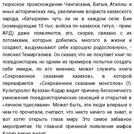
тюркское происхождение Чингисхана, Батыя, Атиллы и
иных исторических лиц, увеличение возраста казахского
народа, «батыризм» чуть ли не в каждом селе. Бии
(командующие 10 тыс. войска по-казахски, титул, - прим.
АРД) даже появляются, это, скорее, связано с их
потомками, которые добились многого в жизни и
создают, выдумывают себе хорошую родословную», -
пояснил Темиргалиев. Он сказал, что не покупает книг по
псевдоистории, но одним из примеров попытки создать
себе имидж, по его мнению, может служить книга
«Сокровенное сказание казахов», в которой
перевирается «Сокровенное сказание монголов» (!).
Культуролог Ауэзхан Кодар видит причину бесконечного
умножения псевдоисторических сенсаций и открытий в
«личном тщеславии». Может быть, эти люди впервые о
чем-то прочитали, считают, что никто ничего не знает, и
вот хотят открыть глаза миру. Это самое забавное
мероприятие. Но главной причиной появления мифов
Кодар верно видит: