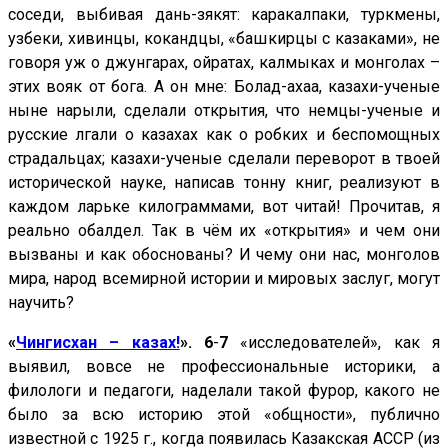
соседи, выбивая дань-зякят: каракалпаки, туркмены,
узбеки, хивинцы, кокандцы, «башкирцы с казаками», не
говоря уж о джунгарах, ойратах, калмыках и монголах –
этих вояк от бога. А он мне: Болад-ахаа, казахи-ученые
ныне нарыли, сделали открытия, что немцы-ученые и
русские лгали о казахах как о робких и беспомощных
страдальцах; казахи-ученые сделали переворот в твоей
исторической науке, написав тонну книг, реализуют в
каждом ларьке килограммами, вот читай! Прочитав, я
реально обалдел. Так в чём их «открытия» и чем они
вызваны и как обоснованы? И чему они нас, монголов
мира, народ всемирной истории и мировых заслуг, могут
научить?
«
Чингисхан – казах!
». 6
-
7
«исследователей», как я
выявил, вовсе не профессиональные историки, а
филологи и педагоги, наделали такой фурор, какого не
было за всю историю этой «общности», публично
известной с 1925 г., когда появилась Казакская АССР (из