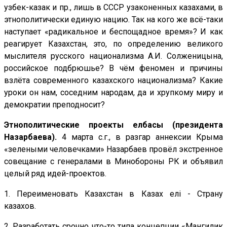
узбек-казак и пр., лишь в СССР узаконенных казахами, в
этнополитически единую нацию. Так на кого же всё-таки
наступает «радикальное и беспощадное время»? И как
реагирует Казахстан, это, по определению великого
мыслителя русского национализма А.И. Солженицына,
российское подбрюшье? В чём феномен и причины
взлёта современного казахского национализма? Какие
уроки он нам, соседним народам, да и хрупкому миру и
демократии преподносит?
Этнополитические проекты елбасы (президента
Назарбаева).
4 марта с.г., в разгар аннексии Крыма
«зелеными человечками» Назарбаев провёл экстренное
совещание с генералами в Минобороны РК и объявил
целый ряд идей-проектов.
1. Переименовать Казахстан в Казах елi - Страну
казахов.
2. Разработать срочно что-то типа концепции «Мангилик