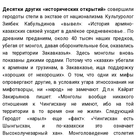
Десятки других «исторических открытий»
совершили
геродоты степи в экстазе от национализма. Культуролог
Зиябек Кабульдинов «вывел»: «История армяно-
казахских связей уходит в далёкое средневековье… По
древним преданиям, около 40 тысяч наших предков,
убегая от монгол, давая оборонительные бои, оказались
на территории Закавказья». Здесь монголы вновь
показаны дикими ордами. Потому что «казахи» убегали
к армянам и грузинам, в Закавказье, ища поддержку
«хороших от нехороших». О том, что одни их мифы
опровергают другие, в условиях угара этносознания ни
мифотворцы, ни «народ» не замечают. Д.п.н. Кайрат
Закирьянов пишет: «Монголы вообще никакого
отношения к Чингисхану не имеют, ибо на той
территории в то время они не жили». Следующий
Геродот «нарыл» еще «факт»: «Чингисхан есть
Шынгысхан, и по-казахски это означает
Высоколучезарный хан». Монголоведение столетия