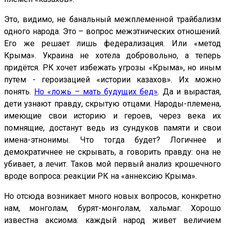
Это, видимо, не банальный межплеменной трайбализм
одного народа. Это – вопрос межэтнических отношений.
Его же решает лишь федерализация. Или «метод
Крыма». Украина не хотела добровольно, а теперь
придётся. РК хочет избежать угрозы «Крыма», но иным
путем - героизацией «истории казахов». Их можно
понять.
Но «ложь – мать будущих бед»
. Да и вырастая,
дети узнают правду, скрытую отцами. Народы-племена,
имеющие свои историю и героев, через века их
помнящие, достанут ведь из сундуков памяти и свои
имена-этнонимы. Что тогда будет? Логичнее и
демократичнее не скрывать, а говорить правду: она не
убивает, а лечит. Таков мой первый анализ крошечного
вроде вопроса: реакции РК на «аннексию Крыма».
Но отсюда возникает много новых вопросов, конкретно
нам, монголам, бурят-монголам, хальмаг. Хорошо
известна аксиома: каждый народ живет величием