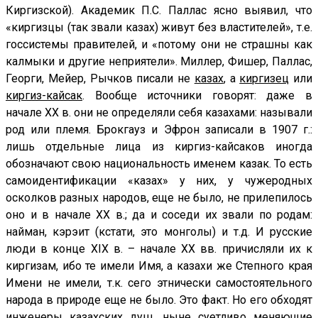
Киргизской). Академик П.С. Паллас ясно выявил, что
«киргизцы (так звали казах) живут без властителей», т.е.
госсистемы правителей, и «потому они не страшны как
калмыки и другие неприятели». Миллер, Фишер, Паллас,
Георги, Мейер, Рычков писали не
казах
, а
киргизец
или
киргиз-кайсак
. Вообще источники говорят: даже в
начале ХХ в. они не определяли себя казахами: называли
род или племя. Брокгауз и Эфрон записали в 1907 г.:
лишь отдельные лица из киргиз-кайсаков иногда
обозначают свою национальность именем казак. То есть
самоидентификации «казах» у них, у чужеродных
осколков разных народов, еще не было, не прилепилось
оно и в начале ХХ в.; да и соседи их звали по родам:
найман, кэрэит (кстати, это монголы) и т.д. И русские
люди в конце XIX в. – начале ХХ вв. причисляли их к
киргизам, ибо те имели Имя, а казахи же Степного края
Имени не имели, т.к. сего этнически самостоятельного
народа в природе еще не было. Это факт. Но его обходят
инженеры казахских душ, ныне суетливо меняющие