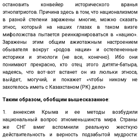
остановить конвейер исторического вранья
этнопатриотов. Причина здесь в том, что национализмом
в разной степени заражены многие, можно сказать
этнос, который на наших глазах в таком визге
мифоложства пытается реинкарнироваться в «нацию».
Заражены этим общим ажиотажным настроением
обывателя вокруг «родов нации» и остепененные
историки и этнологи (не все, конечно). Ибо они
понимают прекрасно, кто отец этого дитяти-батыра,
надеясь, что вот-вот встанет он из люльки этноса,
выйдет, могучий, и покажет «чтобы никому не
захотелось иметь с Казахстаном (РК) дело»
Таким образом, обобщим вышесказанное
:
1. аннексия Крыма и ее методы возбудили
национальный вопрос этноменьшинств мира. Страны
же СНГ вмиг вспомнили реальную жесткую
действительность и верность подзабытой мудрости: