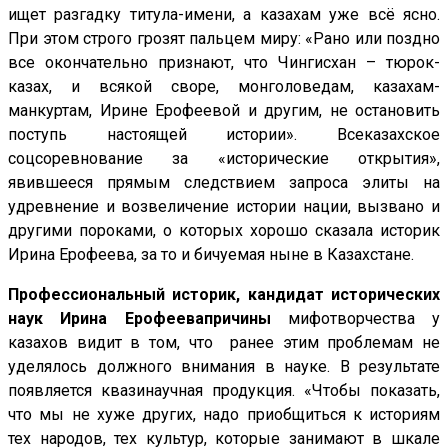
ищет разгадку титула-имени, а казахам уже всё ясно.
При этом строго грозят пальцем миру: «Рано или поздно
все окончательно признают, что Чингисхан – тюрок-
казах, и всякой своре, монголоведам, казахам-
манкуртам, Ирине Ерофеевой и другим, не остановить
поступь настоящей истории». Всеказахское
соцсоревнование за «исторические открытия»,
явившееся прямым следствием запроса элиты на
удревнение и возвеличение истории нации, вызвано и
другими пороками, о которых хорошо сказала историк
Ирина Ерофеева, за то и бичуемая ныне в Казахстане.
Профессиональный историк, кандидат исторических
наук Ирина Ерофеева
причины
мифотворчества у
казахов видит в том, что ранее этим проблемам не
уделялось должного внимания в науке. В результате
появляется квазинаучная продукция. «Чтобы показать,
что мы не хуже других, надо приобщиться к историям
тех народов, тех культур, которые занимают в шкале