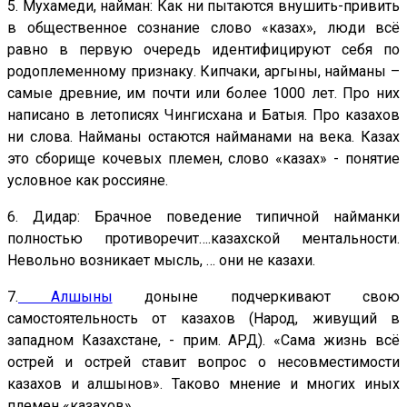
5. Мухамеди, найман: Как ни пытаются внушить-привить
в общественное сознание слово «казах», люди всё
равно в первую очередь идентифицируют себя по
родоплеменному признаку. Кипчаки, аргыны, найманы –
самые древние, им почти или более 1000 лет. Про них
написано в летописях Чингисхана и Батыя. Про казахов
ни слова. Найманы остаются найманами на века. Казах
это сборище кочевых племен, слово «казах» - понятие
условное как россияне.
6. Дидар: Брачное поведение типичной найманки
полностью противоречит….казахской ментальности.
Невольно возникает мысль, … они не казахи.
7.
Алшыны
доныне подчеркивают свою
самостоятельность от казахов (Народ, живущий в
западном Казахстане, - прим. АРД). «Сама жизнь всё
острей и острей ставит вопрос о несовместимости
казахов и алшынов». Таково мнение и многих иных
племен «казахов».