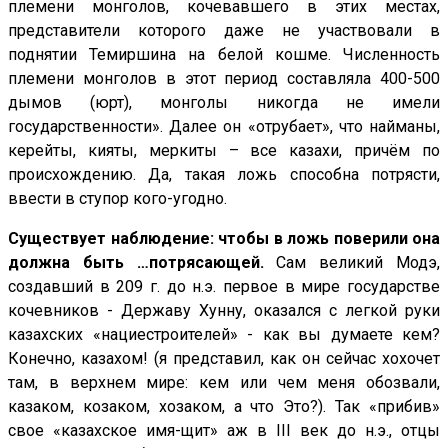
племени монголов, кочевавшего в этих местах,
представители которого даже не участвовали в
поднятии Темиршина на белой кошме. Численность
племени монголов в этот период составляла 400-500
дымов (юрт), монголы никогда не имели
государственности». Далее он «отрубает», что найманы,
керейты, кияты, меркиты – все казахи, причём по
происхождению. Да, такая ложь способна потрясти,
ввести в ступор кого-угодно.
Существует наблюдение: чтобы в ложь поверили она
должна быть …потрясающей.
Сам великий Модэ,
создавший в 209 г. до н.э. первое в мире государстве
кочевников - Державу Хунну, оказался с легкой руки
казахских «нациестроителей» - как вы думаете кем?
Конечно, казахом! (я представил, как он сейчас хохочет
там, в верхнем мире: кем или чем меня обозвали,
казаком, козаком, хозаком, а что Это?). Так «прибив»
свое «казахское имя-щит» аж в III век до н.э., отцы