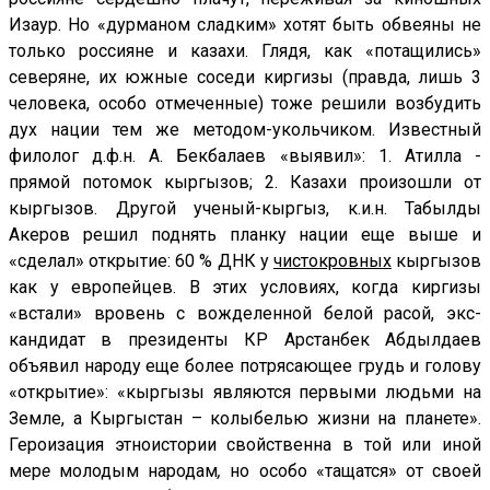
Изаур. Но «дурманом сладким» хотят быть обвеяны не
только россияне и казахи. Глядя, как «потащились»
северяне, их южные соседи киргизы (правда, лишь 3
человека, особо отмеченные) тоже решили возбудить
дух нации тем же методом-укольчиком. Известный
филолог д.ф.н. А. Бекбалаев «выявил»: 1. Атилла -
прямой потомок кыргызов; 2. Казахи произошли от
кыргызов. Другой ученый-кыргыз, к.и.н. Табылды
Акеров решил поднять планку нации еще выше и
«сделал» открытие: 60 % ДНК у
чистокровных
кыргызов
как у европейцев. В этих условиях, когда киргизы
«встали» вровень с вожделенной белой расой, экс-
кандидат в президенты КР Арстанбек Абдылдаев
объявил народу еще более потрясающее грудь и голову
«открытие»: «кыргызы являются первыми людьми на
Земле, а Кыргыстан – колыбелью жизни на планете».
Героизация этноистории свойственна в той или иной
мер
е
молодым народам
,
но особо «тащатся» от своей