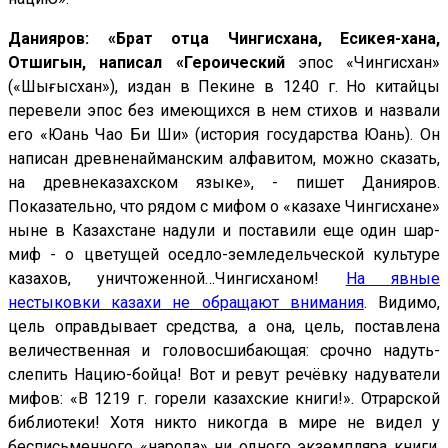
Данияров: «Брат отца Чингисхана, Есикея-хана,
Отшигын, написал «Героический
эпос «Чингисхан»
(«Шыңғысхан»), издан в Пекине в 1240 г. Но китайцы
перевели эпос без имеющихся в нем стихов и назвали
его «Юань Чао Би Ши» (история государства Юань). Он
написан древненайманским алфавитом, можно сказать,
на древнеказахском языке», - пишет Данияров.
Показательно, что рядом с мифом о «казахе Чингисхане»
ныне в Казахстане надули и поставили еще один шар-
миф - о цветущей оседло-земледельческой культуре
казахов, уничтоженной…Чингисханом!
На явные
нестыковки казахи не обращают внимания
. Видимо,
цель оправдывает средства, а она, цель, поставлена
величественная и головосшибающая: срочно надуть-
слепить Нацию-бойца! Вот и ревут речёвку надуватели
мифов: «В 1219 г. горели казахские книги!». Отрарской
библиотеки! Хотя никто никогда в мире не видел у
бесписьменного «народа» ни одного экземпляра книги,