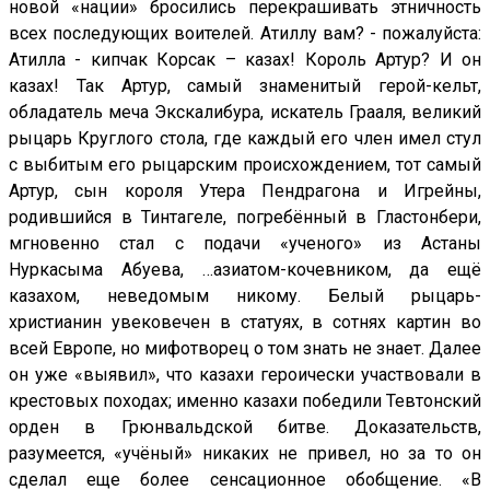
новой «нации» бросились перекрашивать этничность
всех последующих воителей. Атиллу вам? - пожалуйста:
Атилла - кипчак Корсак – казах! Король Артур? И он
казах! Так Артур, самый знаменитый герой-кельт,
обладатель меча Экскалибура, искатель Грааля, великий
рыцарь Круглого стола, где каждый его член имел стул
с выбитым его рыцарским происхождением, тот самый
Артур, сын короля Утера Пендрагона и Игрейны,
родившийся в Тинтагеле, погребённый в Гластонбери,
мгновенно стал с подачи «ученого» из Астаны
Нуркасыма Абуева, …азиатом-кочевником, да ещё
казахом, неведомым никому. Белый рыцарь-
христианин увековечен в статуях, в сотнях картин во
всей Европе, но мифотворец о том знать не знает. Далее
он уже «выявил», что казахи героически участвовали в
крестовых походах; именно казахи победили Тевтонский
орден в Грюнвальдской битве. Доказательств,
разумеется, «учёный» никаких не привел, но за то он
сделал еще более сенсационное обобщение. «В