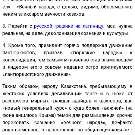
ел» - «Вечный народ», с целью, видимо, обессмертить
неким эликсиром вечности казахов.
3. Перейти с
русской графики на латиницу
, мол, нужна
реальная, на деле, деколонизация сознания и культуры.
4. Кроме того, президент горячо поддержал движение
пантюркистов, призвав «тюркские народы» к
консолидации, тем самым мгновенно став знаменосцем
и лидером этого совсем недавно остро критикуемого
«пантюркистского движения».
Таким образом, народу Казахстана, пребывающему в
жестоких условиях девальвации тенге и в шоке от
расстрелов мирных граждан-адайцев и шахтеров, дан
«новый генеральный курс» с куда более «важной» (на
фоне аншлюса Крыма) темой для размышления: срочно
перековать сознание «вечного народа», де-факто
родоплеменное, в простенькое, но общенациональное -