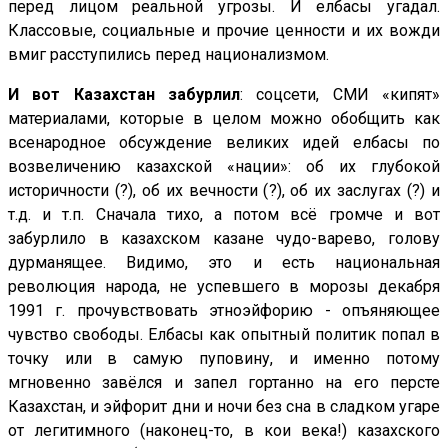
перед лицом реальной угрозы. И елбасы угадал.
Классовые, социальные и прочие ценности и их вожди
вмиг расступились перед национализмом.
И вот Казахстан забурлил
: соцсети, СМИ «кипят»
материалами, которые в целом можно обобщить как
всенародное обсуждение великих идей елбасы по
возвеличению казахской «нации»: об их глубокой
историчности (?), об их вечности (?), об их заслугах (?) и
т.д. и т.п. Сначала тихо, а потом всё громче и вот
забурлило в казахском казане чудо-варево, голову
дурманящее. Видимо, это и есть национальная
революция народа, не успевшего в морозы декабря
1991 г. прочувствовать этноэйфорию - опъяняющее
чувство свободы. Елбасы как опытный политик попал в
точку или в самую пуповину, и именно потому
мгновенно завёлся и запел гортанно на его персте
Казахстан, и эйфорит дни и ночи без сна в сладком угаре
от легитимного (наконец-то, в кои века!) казахского