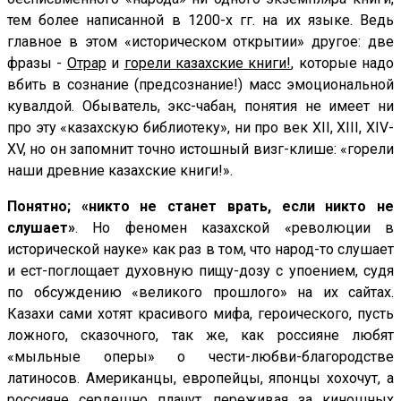
тем более написанной в 1200-х гг. на их языке. Ведь
главное в этом «историческом открытии» другое: две
фразы -
Отрар
и
горели казахские книги!
, которые надо
вбить в сознание (предсознание!) масс эмоциональной
кувалдой. Обыватель, экс-чабан, понятия не имеет ни
про эту «казахскую библиотеку», ни про век XII, XIII, XIV-
XV, но он запомнит точно истошный визг-клише: «горели
наши древние казахские книги!».
Понятно; «никто не станет врать, если никто не
слушает»
. Но феномен казахской «революции в
исторической науке» как раз в том, что народ-то слушает
и ест-поглощает духовную пищу-дозу с упоением, судя
по обсуждению «великого прошлого» на их сайтах.
Казахи сами хотят красивого мифа, героического, пусть
ложного, сказочного, так же, как россияне любят
«мыльные оперы» о чести-любви-благородстве
латиносов. Американцы, европейцы, японцы хохочут, а
россияне сердешно плачут, переживая за киношных