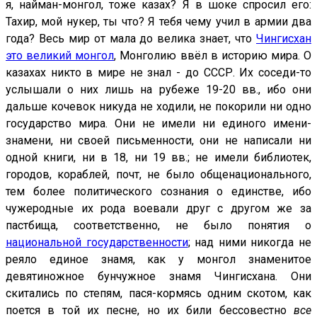
я, найман-монгол, тоже казах? Я в шоке спросил его:
Тахир, мой нукер, ты что? Я тебя чему учил в армии два
года? Весь мир от мала до велика знает, что
Чингисхан
это великий монгол
, Монголию ввёл в историю мира. О
казахах никто в мире не знал - до СССР. Их соседи-то
услышали о них лишь на рубеже 19-20 вв., ибо они
дальше кочевок никуда не ходили, не покорили ни одно
государство мира. Они не имели ни единого имени-
знамени, ни своей письменности, они не написали ни
одной книги, ни в 18, ни 19 вв.; не имели библиотек,
городов, кораблей, почт, не было общенационального,
тем более политического сознания о единстве, ибо
чужеродные их рода воевали друг с другом же за
пастбища, соответственно, не было понятия о
национальной государственности
; над ними никогда не
реяло единое знамя, как у монгол знаменитое
девятиножное бунчужное знамя Чингисхана. Они
скитались по степям, пася-кормясь одним скотом, как
поется в той их песне, но их били бессовестно
все