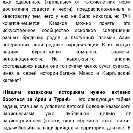
лжи одаренные («вольные» от тысячелетних норм
воспитания совести и чести), предрасположенные к
хвастовству тем, чего у них не было никогда, но ТАК
хочется-чешется! Казахов можно понять: это
искусственное сообщество осколков совершенно
разных бродячих родов и пастушьих племен Азии,
потерявших свои родные народы-нации. В их «отцах
нации» бурлит-кипит комплекс зависти-
неполноценности. Но кыргызы-то - вполне
состоявшаяся нация, они-то почему мелко сучат, суетясь,
имея в своей истории-багаже Манас и Кыргызский
каганат?
«Нашим казахским историкам нужно активно
бороться за Арии и Туран!»
– это следующая тайная
задача, ставшая в условиях детской болезни казахского
национализма уже публичной целью от
нациестроителей (кстати, один ефрейтор тоже ставил
задачу борьбы за наци арийцев и территорию для нее). В