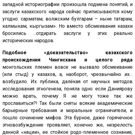
западной историографии произошла подмена понятий, и
заслуги казахского народа сейчас приписываются кому
угодно: сарматам, волжским булгарам – ныне татарам,
калмыкам, кыргызам». Но вместо обсмеивания казахи
бросились …отдирать заслуги у этих реально
исторических народов.
Подобное «доказательство» казахского
происхождения Чингисхана и целого ряда
монгольских племен вовсе не вызвало обсмеивание
(или стыд) у казахов, а, наоборот, чрезвычайно их…
возбудило. Их публика, далёкая от научных методов
исследования этногенеза, поняла одно: если Даниярову
можно врать, почему Я не могу тоже так же
прославиться?! Так были сняты всякие академические
барьерные требования и моральные ограничители, и
пошло сочинение мифов. Эта бурное, даже горячечное
этновозбуждение проявляет, конечно же, незрелость
данной «нации», ее стойкое родо-племенное сознание,