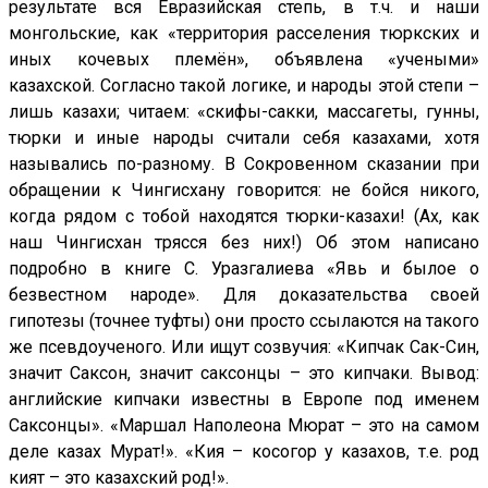
результате вся Евразийская степь, в т.ч. и наши
монгольские, как «территория расселения тюркских и
иных кочевых племён», объявлена «учеными»
казахской. Согласно такой логике, и народы этой степи –
лишь казахи; читаем: «скифы-сакки, массагеты, гунны,
тюрки и иные народы считали себя казахами, хотя
назывались по-разному. В Сокровенном сказании при
обращении к Чингисхану говорится: не бойся никого,
когда рядом с тобой находятся тюрки-казахи! (Ах, как
наш Чингисхан трясся без них!) Об этом написано
подробно в книге С. Уразгалиева «Явь и былое о
безвестном народе». Для доказательства своей
гипотезы (точнее туфты) они просто ссылаются на такого
же псевдоученого. Или ищут созвучия: «Кипчак Сак-Син,
значит Саксон, значит саксонцы – это кипчаки. Вывод:
английские кипчаки известны в Европе под именем
Саксонцы». «Маршал Наполеона Мюрат – это на самом
деле казах Мурат!». «Кия – косогор у казахов, т.е. род
кият – это казахский род!».