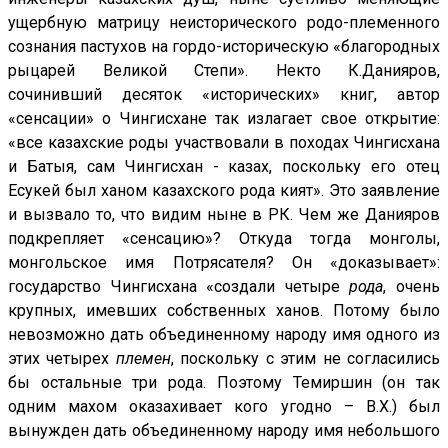
ущербную матрицу неисторического родо-племенного
сознания пастухов на гордо-историческую «благородных
рыцарей Великой Степи». Некто К.Данияров,
сочинивший десяток «исторических» книг, автор
«сенсации» о Чингисхане так излагает свое открытие:
«все казахские роды участвовали в походах Чингисхана
и Батыя, сам Чингисхан - казах, поскольку его отец
Есукей был ханом казахского рода кият». Это заявление
и вызвало то, что видим ныне в РК. Чем же Данияров
подкрепляет «сенсацию»? Откуда тогда монголы,
монгольское имя Потрясателя? Он «доказывает»:
государство Чингисхана «создали четыре
рода
, очень
крупных, имевших собственных ханов. Потому было
невозможно дать объединенному народу имя одного из
этих четырех
племен
, поскольку с этим не согласились
бы остальные три рода. Поэтому Темиршин (он так
одним махом оказахивает кого угодно – В.Х.) был
вынужден дать объединенному народу имя небольшого