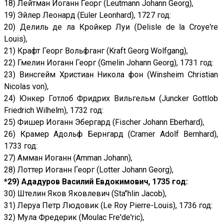
18) Лейтман Иоганн Георг (Leutmann Johann Georg),
19) Эйлер Леонард (Euler Leonhard), 1727 год:
20) Делиль де ла Кройкер Луи (Delisle de la Croye're
Louis),
21) Крафт Георг Вольфганг (Kraft Georg Wolfgang),
22) Гмелин Иоганн Георг (Gmelin Johann Georg), 1731 год:
23) Винсгейм Христиан Никола фон (Winsheim Christian
Nicolas von),
24) Юнкер Готлоб Фридрих Вильгельм (Juncker Gottlob
Friedrich Wilhelm), 1732 год:
25) Фишер Иоганн Эбергард (Fischer Johann Eberhard),
26) Крамер Адольф Бернгард (Cramer Adolf Bernhard),
1733 год:
27) Амман Иоганн (Amman Johann),
28) Лоттер Иоганн Георг (Lotter Johann Georg),
*29) Ададуров Василий Евдокимович, 1735 год:
30) Штелин Яков Яковлевич (Sta"hlin Jacob),
31) Леруа Петр Людовик (Le Roy Pierre-Louis), 1736 год:
32) Мула Фредерик (Moulac Fre'de'ric),