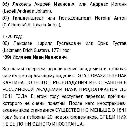
86) Лексель Андрей Иванович или Андреас Иоганн
(Lexell Andreas Johann),
87) Гильденштедт или Гюльденштедт Иоганн Антон
(Gu"ldensta"dt Johann Anton),
1770 год:
88) Лаксман Кирилл Густавович или Эрик Густав
(Laxmann Erich Gustav), 1771 год:
*89) Исленев Иван Иванович.
Здесь мы прервем перечисление академиков, отсылая
читателя к справочному изданию. ЭТА ПОРАЗИТЕЛЬНАЯ
КАРТИНА ПОЛНОГО ПРЕОБЛАДАНИЯ ИНОСТРАНЦЕВ В
РОССИЙСКОЙ АКАДЕМИИ НАУК ПРОДОЛЖАЕТСЯ ДО
1841 ГОДА. В этом году наступает перелом, причины
которого не очень понятны. После него иностранцев-
академиков становится СУЩЕСТВЕННО МЕНЬШЕ. В 1841
году были избраны 20 новых академиков. СРЕДИ НИХ
НЕ БЫЛО НИ ОДНОГО ИНОСТРАНЦА.