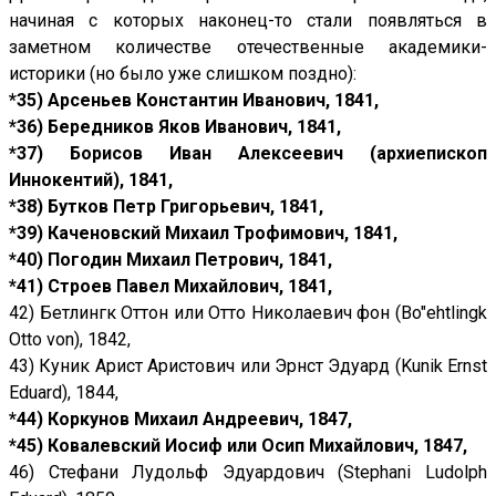
начиная с которых наконец-то стали появляться в
заметном количестве отечественные академики-
историки (но было уже слишком поздно):
*35) Арсеньев Константин Иванович, 1841,
*36) Бередников Яков Иванович, 1841,
*37) Борисов Иван Алексеевич (архиепископ
Иннокентий), 1841,
*38) Бутков Петр Григорьевич, 1841,
*39) Каченовский Михаил Трофимович, 1841,
*40) Погодин Михаил Петрович, 1841,
*41) Строев Павел Михайлович, 1841,
42) Бетлингк Оттон или Отто Николаевич фон (Bo"ehtlingk
Otto von), 1842,
43) Куник Арист Аристович или Эрнст Эдуард (Kunik Ernst
Eduard), 1844,
*44) Коркунов Михаил Андреевич, 1847,
*45) Ковалевский Иосиф или Осип Михайлович, 1847,
46) Стефани Лудольф Эдуардович (Stephani Ludolph