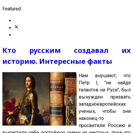
Featured
Кто русским создавал их
историю. Интересные факты
Нам внушают, что
Петр I, "не найдя
талантов на Руси", был
вынужден призвать
западноевропейских
ученых, чтобы они
наконец-то
просветили Россию и
вырастили себе достойную смену из местных, пока что