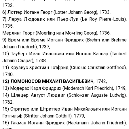
1732,
6) Лоттер Иоганн Георг (Lotter Johann Georg), 1733,
7) Леруа Людовик или Пьер-Луи (Le Roy Pierre-Louis),
1735,
Мерлинг Георг (Moerling или Mo»rling Georg), 1736,
9) Брем или Брэме Иоганн Фридрих (Brehm или Brehme
Johann Friedrich), 1737,
10) Тауберт Иван Иванович или Иоганн Каспар (Taubert
Johann Caspar), 1738,
11) Крузиус Христиан Готфрид (Crusius Christian Gottfried),
1740,
12)
ЛОМОНОСОВ МИХАИЛ ВАСИЛЬЕВИЧ
, 1742,
13) Модерах Карл Фридрих (Moderach Karl Friedrich), 1749,
14) Шлецер Август Людвиг (Schlo»zer Auguste Ludwig),
1762,
15) Стриттер или Штриттер Иван Михайлович или Иоганн
Готгильф (Stritter Johann Gotthilf), 1779,
16) Гакман Иоганн Фридрих (Hackmann Johann Friedrich),