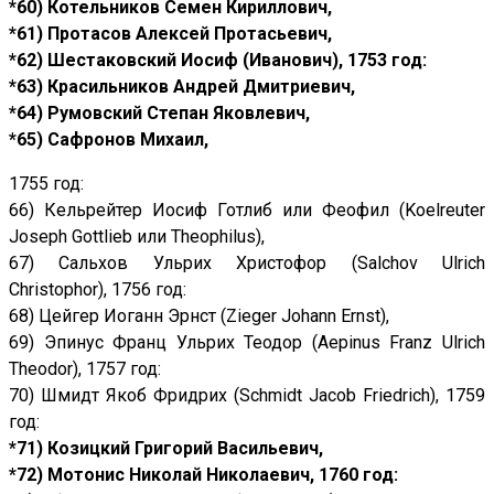
*60) Котельников Семен Кириллович,
*61) Протасов Алексей Протасьевич,
*62) Шестаковский Иосиф (Иванович), 1753 год:
*63) Красильников Андрей Дмитриевич,
*64) Румовский Степан Яковлевич,
*65) Сафронов Михаил,
1755 год:
66) Кельрейтер Иосиф Готлиб или Феофил (Koelreuter
Joseph Gottlieb или Theophilus),
67) Сальхов Ульрих Христофор (Salchov Ulrich
Christophor), 1756 год:
68) Цейгер Иоганн Эрнст (Zieger Johann Ernst),
69) Эпинус Франц Ульрих Теодор (Aepinus Franz Ulrich
Theodor), 1757 год:
70) Шмидт Якоб Фридрих (Schmidt Jacob Friedrich), 1759
год:
*71) Козицкий Григорий Васильевич,
*72) Мотонис Николай Николаевич, 1760 год: