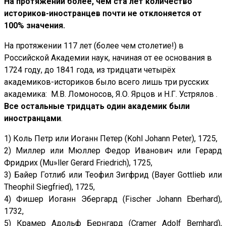
На протяжении более, чем ста лет количество
историков-иностранцев почти не отклоняется от
100% значения.
На протяжении 117 лет (более чем столетие!) в
Российской Академии наук, начиная от ее основания в
1724 году, до 1841 года, из тридцати четырёх
академиков-историков было всего лишь три русских
академика: М.В. Ломоносов, Я.О. Ярцов и Н.Г. Устрялов .
Все остальные тридцать один академик были
иностранцами
.
1) Коль Петр или Иоганн Петер (Kohl Johann Peter), 1725,
2) Миллер или Мюллер Федор Иванович или Герард
Фридрих (Mu»ller Gerard Friedrich), 1725,
3) Байер Готлиб или Теофил Зигфрид (Bayer Gottlieb или
Theophil Siegfried), 1725,
4) Фишер Иоганн Эбергард (Fischer Johann Eberhard),
1732,
5) Крамер Адольф Бернгард (Cramer Adolf Bernhard),