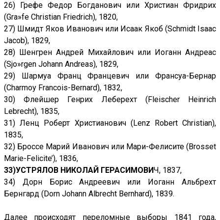
26) Грефе Федор Богданович или Христиан Фридрих
(Gra»fe Christian Friedrich), 1820,
27) Шмидт Яков Иванович или Исаак Якоб (Schmidt Isaac
Jacob), 1829,
28) Шенгрен Андрей Михайлович или Иоганн Андреас
(Sjo»rgen Johann Andreas), 1829,
29) Шармуа Франц Францевич или Франсуа-Бернар
(Charmoy Francois-Bernard), 1832,
30) Флейшер Генрих Леберехт (Fleischer Heinrich
Lebrecht), 1835,
31) Ленц Роберт Христианович (Lenz Robert Christian),
1835,
32) Броссе Марий Иванович или Мари-Фелисите (Brosset
Marie-Felicite’), 1836,
33)УСТРЯЛОВ НИКОЛАЙ ГЕРАСИМОВИ
Ч, 1837,
34) Дорн Борис Андреевич или Иоганн Альбрехт
Бернгард (Dorn Johann Albrecht Bernhard), 1839.
Далее происходят переломные выборы 1841 года,