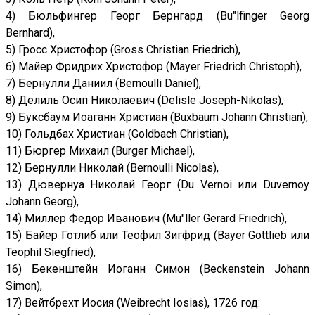
4) Бюльфингер Георг Бернгард (Bu"lfinger Georg
Bernhard),
5) Гросс Христофор (Gross Christian Friedrich),
6) Майер Фридрих Христофор (Mayer Friedrich Christoph),
7) Бернулли Даниил (Bernoulli Daniel),
8) Делиль Осип Николаевич (Delisle Joseph-Nikolas),
9) Буксбаум Иоаганн Христиан (Buxbaum Johann Christian),
10) Гольдбах Христиан (Goldbach Christian),
11) Бюргер Михаил (Burger Michael),
12) Бернулли Николай (Bernoulli Nicolas),
13) Дювернуа Николай Георг (Du Vernoi или Duvernoy
Johann Georg),
14) Миллер Федор Иванович (Mu"ller Gerard Friedrich),
15) Байер Готлиб или Теофил Зигфрид (Bayer Gottlieb или
Teophil Siegfried),
16) Бекенштейн Иоганн Симон (Beckenstein Johann
Simon),
17) Вейтбрехт Иосия (Weibrecht Iosias), 1726 год: