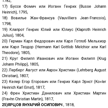
1782,
17) Буссе Фомич или Иоганн Генрих (Busse Johann
Heinrich), 1795,
18) Вовилье Жан-Франсуа (Vauvilliers Jean-Francois),
1798,
19) Клапрот Генрих Юлий или Юлиус (Klaproth Heinrich
Julius), 1804,
20) Герман Карл Федорович или Карл Готлоб Мельхиор
или Карл Теодор (Hermann Karl Gottlob Melchior или Karl
Theodore), 1805,
21) Круг Филипп Иванович или Иоганн Филипп (Krug
Johann Philipp), 1805,
22) Лерберг Август или Аарон Христиан (Lehrberg August
Christian), 1807,
23) Келер Егор Егорович или Генрих Карл Эрнст (Ko»ler
Heinrich Karl Ernst), 1817,
24) Френ Христиан Данилович или Христиан Мартин
(Fra»hn Christian Martin), 1817,
25)ЯРЦОВ ЯНУАРИЙ ОСИПОВИЧ
, 1818,