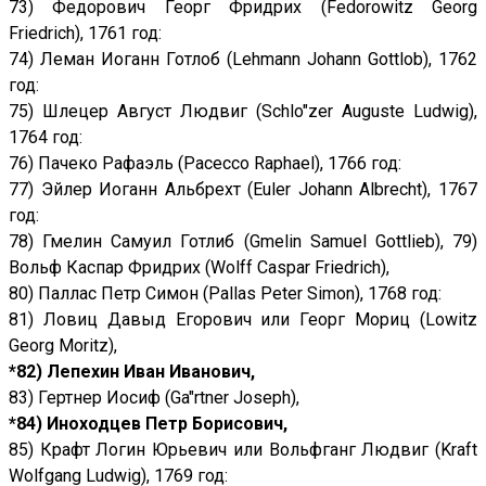
73) Федорович Георг Фридрих (Fedorowitz Georg
Friedrich), 1761 год:
74) Леман Иоганн Готлоб (Lehmann Johann Gottlob), 1762
год:
75) Шлецер Август Людвиг (Schlo"zer Auguste Ludwig),
1764 год:
76) Пачеко Рафаэль (Pacecco Raphael), 1766 год:
77) Эйлер Иоганн Альбрехт (Euler Johann Albrecht), 1767
год:
78) Гмелин Самуил Готлиб (Gmelin Samuel Gottlieb), 79)
Вольф Каспар Фридрих (Wolff Caspar Friedrich),
80) Паллас Петр Симон (Pallas Peter Simon), 1768 год:
81) Ловиц Давыд Егорович или Георг Мориц (Lowitz
Georg Moritz),
*82) Лепехин Иван Иванович,
83) Гертнер Иосиф (Ga"rtner Joseph),
*84) Иноходцев Петр Борисович,
85) Крафт Логин Юрьевич или Вольфганг Людвиг (Kraft
Wolfgang Ludwig), 1769 год: