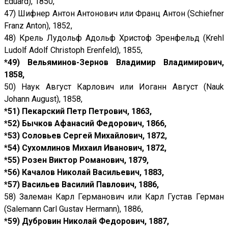
Eduard), 1850,
47) Шифнер Антон Антонович или Франц Антон (Schiefner
Franz Anton), 1852,
48) Крель Лудольф Адольф Христоф Эренфельд (Krehl
Ludolf Adolf Christoph Erenfeld), 1855,
*49) Вельяминов-Зернов Владимир Владимирович,
1858,
50) Наук Август Карлович или Иоганн Август (Nauk
Johann August), 1858,
*51) Пекарский Петр Петрович, 1863,
*52) Бычков Афанасий Федорович, 1866,
*53) Соловьев Сергей Михайлович, 1872,
*54) Сухомлинов Михаил Иванович, 1872,
*55) Розен Виктор Романович, 1879,
*56) Качалов Николай Васильевич, 1883,
*57) Васильев Василий Павлович, 1886,
58) Залеман Карл Германович или Карл Густав Герман
(Salemann Carl Gustav Hermann), 1886,
*59) Дубровин Николай Федорович, 1887,