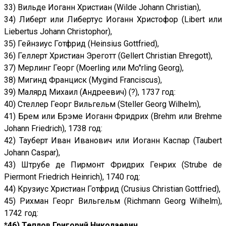
33) Вильде Иоганн Христиан (Wilde Johann Christian),
34) Либерт или Либертус Иоганн Христофор (Libert или
Liebertus Johann Christophor),
35) Гейнзиус Готфрид (Heinsius Gottfried),
36) Геллерт Христиан Эреготт (Gellert Christian Ehregott),
37) Мерлинг Георг (Moerling или Mo"rling Georg),
38) Мигинд Франциск (Mygind Franciscus),
39) Малярд Михаил (Андреевич) (?), 1737 год:
40) Стеллер Георг Вильгельм (Steller Georg Wilhelm),
41) Брем или Брэме Иоганн Фридрих (Brehm или Brehme
Johann Friedrich), 1738 год:
42) Тауберт Иван Иванович или Иоганн Каспар (Taubert
Johann Caspar),
43) Штрубе де Пирмонт Фридрих Генрих (Strube de
Piermont Friedrich Heinrich), 1740 год:
44) Крузиус Христиан Готфрид (Crusius Christian Gottfried),
45) Рихман Георг Вильгельм (Richmann Georg Wilhelm),
1742 год:
*46) Теплов Григорий Николаевич,