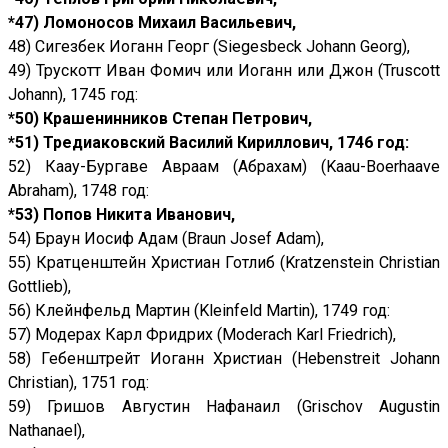
*47) Ломоносов Михаил Васильевич,
48) Сигезбек Иоганн Георг (Siegesbeck Johann Georg),
49) Трускотт Иван Фомич или Иоганн или Джон (Truscott
Johann), 1745 год:
*50) Крашенинников Степан Петрович,
*51) Тредиаковский Василий Кириллович, 1746 год:
52) Каау-Бургаве Авраам (Абрахам) (Kaau-Boerhaave
Abraham), 1748 год:
*53) Попов Никита Иванович,
54) Браун Иосиф Адам (Braun Josef Adam),
55) Кратценштейн Христиан Готлиб (Kratzenstein Christian
Gottlieb),
56) Клейнфельд Мартин (Kleinfeld Martin), 1749 год:
57) Модерах Карл Фридрих (Moderach Karl Friedrich),
58) Гебенштрейт Иоганн Христиан (Hebenstreit Johann
Christian), 1751 год:
59) Гришов Августин Нафанаил (Grischov Augustin
Nathanael),