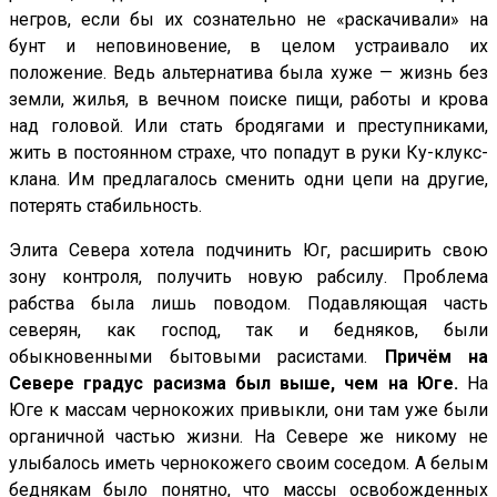
негров, если бы их сознательно не «раскачивали» на
бунт и неповиновение, в целом устраивало их
положение. Ведь альтернатива была хуже — жизнь без
земли, жилья, в вечном поиске пищи, работы и крова
над головой. Или стать бродягами и преступниками,
жить в постоянном страхе, что попадут в руки Ку-клукс-
клана. Им предлагалось сменить одни цепи на другие,
потерять стабильность.
Элита Севера хотела подчинить Юг, расширить свою
зону контроля, получить новую рабсилу. Проблема
рабства была лишь поводом. Подавляющая часть
северян, как господ, так и бедняков, были
обыкновенными бытовыми расистами.
Причём на
Севере градус расизма был выше, чем на Юге.
На
Юге к массам чернокожих привыкли, они там уже были
органичной частью жизни. На Севере же никому не
улыбалось иметь чернокожего своим соседом. А белым
беднякам было понятно, что массы освобожденных