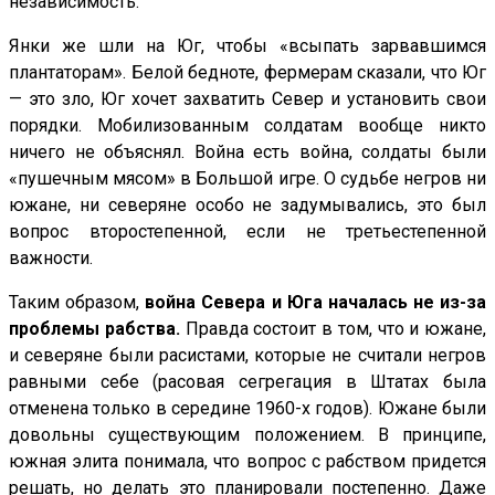
независимость.
Янки же шли на Юг, чтобы «всыпать зарвавшимся
плантаторам». Белой бедноте, фермерам сказали, что Юг
— это зло, Юг хочет захватить Север и установить свои
порядки. Мобилизованным солдатам вообще никто
ничего не объяснял. Война есть война, солдаты были
«пушечным мясом» в Большой игре. О судьбе негров ни
южане, ни северяне особо не задумывались, это был
вопрос второстепенной, если не третьестепенной
важности.
Таким образом,
война Севера и Юга началась не из-за
проблемы рабства.
Правда состоит в том, что и южане,
и северяне были расистами, которые не считали негров
равными себе (расовая сегрегация в Штатах была
отменена только в середине 1960-х годов). Южане были
довольны существующим положением. В принципе,
южная элита понимала, что вопрос с рабством придется
решать, но делать это планировали постепенно. Даже