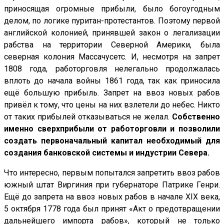
приносящая огромные прибыли, было богоугодным
делом, по логике пуритан-протестантов. Поэтому первой
английской колонией, принявшей закон о легализации
рабства на территории Северной Америки, была
северная колония Массачусетс. И, несмотря на запрет
1808 года, работорговля нелегально продолжалась
вплоть до начала войны 1861 года, так как приносила
ещё большую прибыль. Запрет на ввоз новых рабов
привёл к тому, что цены на них взлетели до небес. Никто
от таких прибылей отказываться не желал.
Собственно
именно сверхприбыли от работорговли и позволили
создать первоначальный капитал необходимый для
создания банковской системы и индустрии Севера.
Что интересно, первым попытался запретить ввоз рабов
южный штат Виргиния при губернаторе Патрике Генри.
Ещё до запрета на ввоз новых рабов в начале XIX века,
5 октября 1778 года был принят «Акт о предотвращении
дальнейшего импорта рабов», который не только