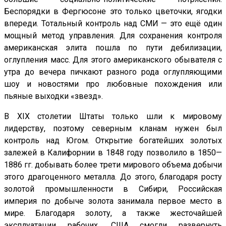
Беспорядки в Фергюсоне это только цветочки, ягодки
впереди. Тотальный контроль над СМИ — это ещё один
мощный метод управления. Для сохранения контроля
американская элита пошла по пути дебилизации,
оглупления масс. Для этого американского обывателя с
утра до вечера пичкают разного рода оглупляющими
шоу и новостями про любовные похождения или
пьяные выходки «звезд».
В XIX столетии Штаты только шли к мировому
лидерству, поэтому северным кланам нужен был
контроль над Югом. Открытие богатейших золотых
залежей в Калифорнии в 1848 году позволило в 1850—
1886 гг. добывать более трети мирового объема добычи
этого драгоценного металла. До этого, благодаря росту
золотой промышленности в Сибири, Российская
империя по добыче золота занимала первое место в
мире. Благодаря золоту, а также жесточайшей
эксплуатации рабочих, США смогли развернуть