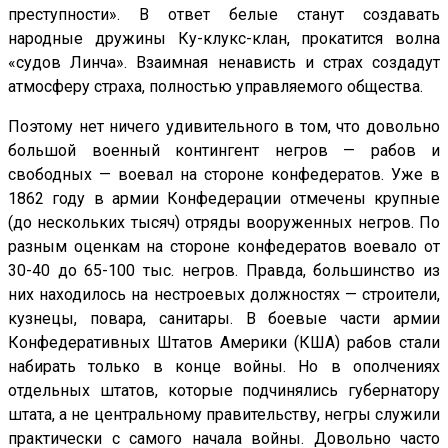
преступности». В ответ белые станут создавать
народные дружины Ку-клукс-клан, прокатится волна
«судов Линча». Взаимная ненависть и страх создадут
атмосферу страха, полностью управляемого общества.
Поэтому нет ничего удивительного в том, что довольно
большой военный контингент негров — рабов и
свободных — воевал на стороне конфедератов. Уже в
1862 году в армии Конфедерации отмечены крупные
(до нескольких тысяч) отряды вооруженных негров. По
разным оценкам на стороне конфедератов воевало от
30-40 до 65-100 тыс. негров. Правда, большинство из
них находилось на нестроевых должностях — строители,
кузнецы, повара, санитары. В боевые части армии
Конфедеративных Штатов Америки (КША) рабов стали
набирать только в конце войны. Но в ополчениях
отдельных штатов, которые подчинялись губернатору
штата, а не центральному правительству, негры служили
практически с самого начала войны. Довольно часто