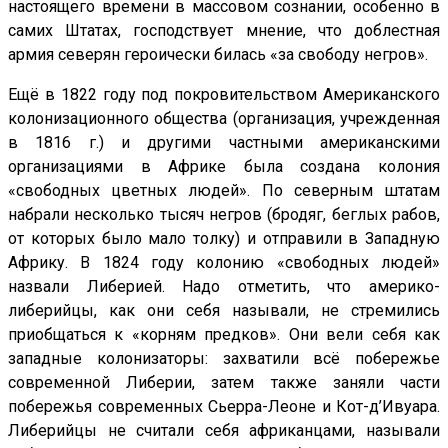
настоящего времени в массовом сознании, особенно в
самих Штатах, господствует мнение, что доблестная
армия северян героически билась «за свободу негров».
Ещё в 1822 году под покровительством Американского
колонизационного общества (организация, учрежденная
в 1816 г.) и другими частными американскими
организациями в Африке была создана колония
«свободных цветных людей». По северным штатам
набрали несколько тысяч негров (бродяг, беглых рабов,
от которых было мало толку) и отправили в Западную
Африку. В 1824 году колонию «свободных людей»
назвали Либерией. Надо отметить, что америко-
либерийцы, как они себя называли, не стремились
приобщаться к «корням предков». Они вели себя как
западные колонизаторы: захватили всё побережье
современной Либерии, затем также заняли части
побережья современных Сьерра-Леоне и Кот-д’Ивуара.
Либерийцы не считали себя африканцами, называли