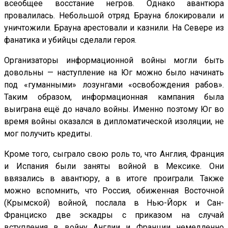
всеобщее восстание негров. Однако авантюра
провалилась. Небольшой отряд Брауна блокировали и
уничтожили. Брауна арестовали и казнили. На Севере из
фанатика и убийцы сделали героя.
Организаторы информационной войны могли быть
довольны — наступление на Юг можно было начинать
под «гуманными» лозунгами «освобождения рабов».
Таким образом, информационная кампания была
выиграна ещё до начало войны. Именно поэтому Юг во
время войны оказался в дипломатической изоляции, не
мог получить кредиты.
Кроме того, сыграло свою роль то, что Англия, Франция
и Испания были заняты войной в Мексике. Они
ввязались в авантюру, а в итоге проиграли. Также
можно вспомнить, что Россия, обиженная Восточной
(Крымской) войной, послала в Нью-Йорк и Сан-
Франциско две эскадры с приказом на случай
вступления в войну Англии и Франции немедленно