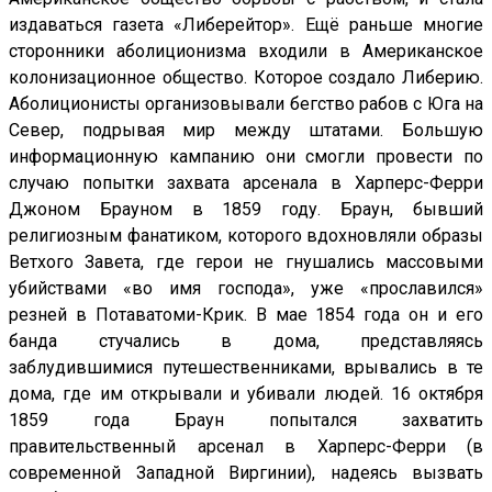
издаваться газета «Либерейтор». Ещё раньше многие
сторонники аболиционизма входили в Американское
колонизационное общество. Которое создало Либерию.
Аболиционисты организовывали бегство рабов с Юга на
Север, подрывая мир между штатами. Большую
информационную кампанию они смогли провести по
случаю попытки захвата арсенала в Харперс-Ферри
Джоном Брауном в 1859 году. Браун, бывший
религиозным фанатиком, которого вдохновляли образы
Ветхого Завета, где герои не гнушались массовыми
убийствами «во имя господа», уже «прославился»
резней в Потаватоми-Крик. В мае 1854 года он и его
банда стучались в дома, представляясь
заблудившимися путешественниками, врывались в те
дома, где им открывали и убивали людей. 16 октября
1859 года Браун попытался захватить
правительственный арсенал в Харперс-Ферри (в
современной Западной Виргинии), надеясь вызвать