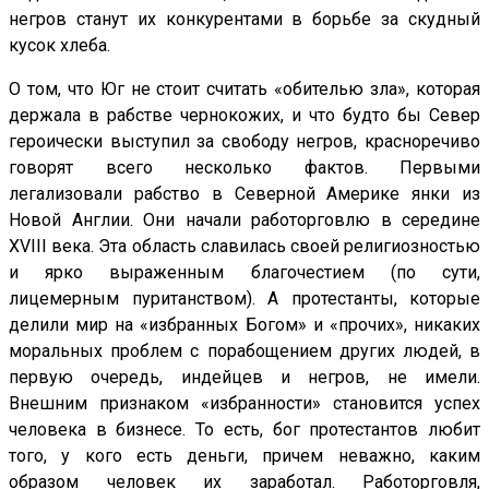
негров станут их конкурентами в борьбе за скудный
кусок хлеба.
О том, что Юг не стоит считать «обителью зла», которая
держала в рабстве чернокожих, и что будто бы Север
героически выступил за свободу негров, красноречиво
говорят всего несколько фактов. Первыми
легализовали рабство в Северной Америке янки из
Новой Англии. Они начали работорговлю в середине
XVIII века. Эта область славилась своей религиозностью
и ярко выраженным благочестием (по сути,
лицемерным пуританством). А протестанты, которые
делили мир на «избранных Богом» и «прочих», никаких
моральных проблем с порабощением других людей, в
первую очередь, индейцев и негров, не имели.
Внешним признаком «избранности» становится успех
человека в бизнесе. То есть, бог протестантов любит
того, у кого есть деньги, причем неважно, каким
образом человек их заработал. Работорговля,