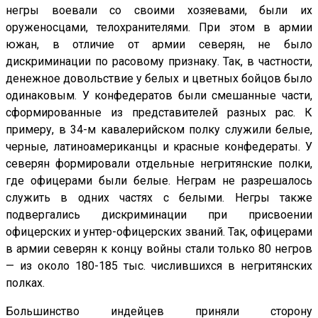
негры воевали со своими хозяевами, были их
оруженосцами, телохранителями. При этом в армии
южан, в отличие от армии северян, не было
дискриминации по расовому признаку. Так, в частности,
денежное довольствие у белых и цветных бойцов было
одинаковым. У конфедератов были смешанные части,
сформированные из представителей разных рас. К
примеру, в 34-м кавалерийском полку служили белые,
черные, латиноамериканцы и красные конфедераты. У
северян формировали отдельные негритянские полки,
где офицерами были белые. Неграм не разрешалось
служить в одних частях с белыми. Негры также
подвергались дискриминации при присвоении
офицерских и унтер-офицерских званий. Так, офицерами
в армии северян к концу войны стали только 80 негров
— из около 180-185 тыс. числившихся в негритянских
полках.
Большинство индейцев приняли сторону