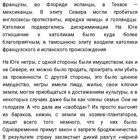
французы, во Флориде испанцы, в Техасе —
мексиканцы. В элиту Севера могли пробиться
англосаксы-протестанты, изредка немцы и голландцы.
Католики подвергались дискриминации. На Юге
отношение к католикам было куда более
благоприятным, в тамошнюю элиту входили католики
французского и испанского происхождения.
На Юге негры, с одной стороны были имуществом, как и
на Севере, их можно было продать, проиграть или убить
за провинности. С другой стороны, это было ценное
имущество, негры имели пищу, жилье, свои клочки
земли, могли приобщаться к достижениям культуры, а в
некоторых случаях даже были как члены семьи. Они не
голодали. А что дала им «свобода»? Их просто выгонят
из бараков, хижин, с земли их хозяев-плантаторов,
лишат всего того немного, что у них было.
Одновременно примут закон о запрете бродяжничества.
В результате страну захлестнет дикий разгул «чёрной