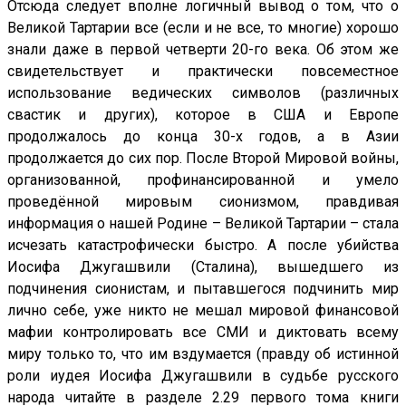
Отсюда следует вполне логичный вывод о том, что о
Великой Тартарии все (если и не все, то многие) хорошо
знали даже в первой четверти 20-го века. Об этом же
свидетельствует и практически повсеместное
использование ведических символов (различных
свастик и других), которое в США и Европе
продолжалось до конца 30-х годов, а в Азии
продолжается до сих пор. После Второй Мировой войны,
организованной, профинансированной и умело
проведённой мировым сионизмом, правдивая
информация о нашей Родине – Великой Тартарии – стала
исчезать катастрофически быстро. А после убийства
Иосифа Джугашвили (Сталина), вышедшего из
подчинения сионистам, и пытавшегося подчинить мир
лично себе, уже никто не мешал мировой финансовой
мафии контролировать все СМИ и диктовать всему
миру только то, что им вздумается (правду об истинной
роли иудея Иосифа Джугашвили в судьбе русского
народа читайте в разделе 2.29 первого тома книги