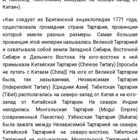
Китая»).
«Как следует из Британской энциклопедии 1771 года,
существовала громадная страна Тартария, провинции
которой имели разные размеры. Самая большая
провинция этой империи называлась Великой Тартарией
и охватывала собой земли Западной Сибири, Восточной
Сибири и Дальнего Востока. На юго-востоке к ней
примыкала Китайская Тартария (Сhinese Tartary) [просьба
не путать с Китаем (China)]. На юге от Великой Тартарии
была, так называемая, Независимая Тартария
(Independent Tartary) [Средняя Азия]. Тибетская Тартария
(Tibet) располагалась на северо-запад от Китая и на юго-
запад от Китайской Тартарии. На севере Индии
находилась Монгольская Тартария (Mogul Empire)
(современный Пакистан). Узбекская Тартария (Bukaria)
была зажата между Независимой Тартарией на севере;
Китайской Тартарией на северо-востоке; Тибетской
Тартарией на юго-востоке; Монгольской Тартарией на