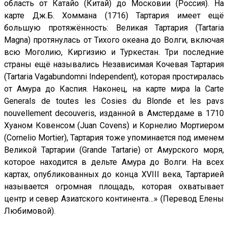
область от Катайо (Китай) до Московии (Россия). На
карте Дж.Б. Хоммана (1716) Тартария имеет ещё
большую протяжённость: Великая Тартария (Tartaria
Magna) протянулась от Тихого океана до Волги, включая
всю Моголию, Киргизию и Туркестан. Три последние
страны ещё назывались Независимая Кочевая Тартария
(Tartaria Vagabundomni Independent), которая простиралась
от Амура до Каспия. Наконец, на карте мира la Carte
Generals de toutes les Cosies du Blonde et les pavs
nouvellement decouveris, изданной в Амстердаме в 1710
Хуаном Ковенсом (Juan Covens) и Корнелио Мортиером
(Cornelio Mortier), Тартария тоже упоминается под именем
Великой Тартарии (Grande Tartarie) от Амурского моря,
которое находится в дельте Амура до Волги. На всех
картах, опубликованных до конца XVIII века, Тартарией
называется огромная площадь, которая охватывает
центр и север Азиатского континента…» (Перевод Елены
Любимовой).