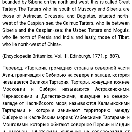
bounded by Siberia on the north and west: this is called Great
Tartary. The Tartars who lie south of Muscovy and Siberia, are
those of Astracan, Circassia, and Dagistan, situated north-
west of the Caspian-sea; the Calmuc Tartars, who lie between
Siberia and the Caspian-sea; the Usbec Tartars and Moguls,
who lie north of Persia and India; and lastly, those of Tibet,
who lie north-west of China».
(Encyclopedia Britannica, Vol. III, Edinburgh, 1771, p. 887).
Перевод: «Тартария, громадная страна в северной части
Азии, граничащая с Сибирью на севере и западе, которая
называется Великая Тартария. Тартары, живущие южнее
Московии и Сибири, называются Астраханскими,
Черкасскими и Дагестанскими, живущие на северо-
западе от Каспийского моря, называются Калмыкскими
Тартарами и которые занимают территорию между
Сибирью и Каспийским морем; Узбекскими Тартарами и
Монголами, которые обитают севернее Персии и Индии
и, наконец, Тибетскими, живущие на северо-запад от