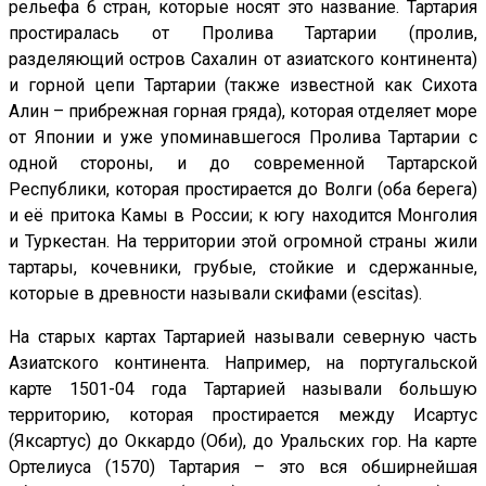
рельефа 6 стран, которые носят это название. Тартария
простиралась от Пролива Тартарии (пролив,
разделяющий остров Сахалин от азиатского континента)
и горной цепи Тартарии (также известной как Сихота
Алин – прибрежная горная гряда), которая отделяет море
от Японии и уже упоминавшегося Пролива Тартарии с
одной стороны, и до современной Тартарской
Республики, которая простирается до Волги (оба берега)
и её притока Камы в России; к югу находится Монголия
и Туркестан. На территории этой огромной страны жили
тартары, кочевники, грубые, стойкие и сдержанные,
которые в древности называли скифами (escitas).
На старых картах Тартарией называли северную часть
Азиатского континента. Например, на португальской
карте 1501-04 года Тартарией называли большую
территорию, которая простирается между Исартус
(Яксартус) до Оккардо (Оби), до Уральских гор. На карте
Ортелиуса (1570) Тартария – это вся обширнейшая