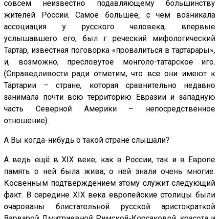
совсем неизвестно подавляющему большинству
жителей России. Самое большее, с чем возникала
ассоциация у русского человека, впервые
услышавшего его, был г реческий мифологический
Тартар, известная поговорка «провалиться в тартарары»,
и, возможно, пресловутое монголо-татарское иго.
(Справедливости ради отметим, что все они имеют к
Тартарии – стране, которая сравнительно недавно
занимала почти всю территорию Евразии и западную
часть Северной Америки – непосредственное
отношение).
А Вы когда-нибудь о такой стране слышали?
А ведь ещё в XIX веке, как в России, так и в Европе
память о ней была жива, о ней знали очень многие.
Косвенным подтверждением этому служит следующий
факт. В середине XIX века европейские столицы были
очарованы блистательной русской аристократкой
Варварой Дмитриевной Римской-Корсаковой, красота и