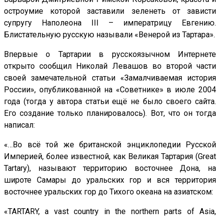
остроумие которой заставили зеленеть от зависти
супругу Наполеона III – императрицу Евгению.
Блистательную русскую называли «Венерой из Тартара».
Впервые о Тартарии в русскоязычном Интернете
открыто сообщил Николай Левашов во второй части
своей замечательной статьи «Замалчиваемая история
России», опубликованной на «Советнике» в июле 2004
года (тогда у автора статьи ещё не было своего сайта.
Его создание только планировалось). Вот, что он тогда
написал:
«…Во всё той же британской энциклопедии Русской
Империей, более известной, как Великая Тартария (Great
Tartary), называют территорию восточнее Дона, на
широте Самары до уральских гор и вся территория
восточнее уральских гор до Тихого океана на азиатском:
«TARTARY, a vast country in the northern parts of Asia,