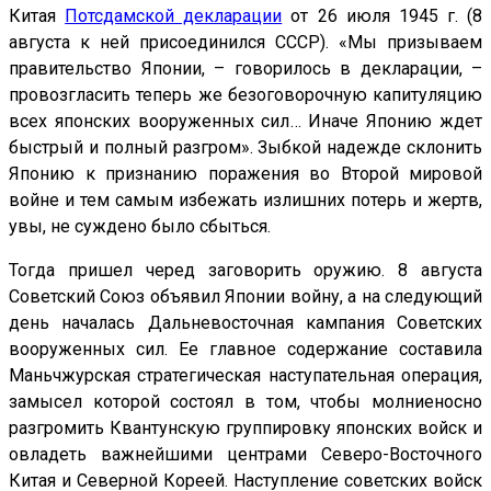
Китая
Потсдамской декларации
от 26 июля 1945 г. (8
августа к ней присоединился СССР). «Мы призываем
правительство Японии, – говорилось в декларации, –
провозгласить теперь же безоговорочную капитуляцию
всех японских вооруженных сил… Иначе Японию ждет
быстрый и полный разгром». Зыбкой надежде склонить
Японию к признанию поражения во Второй мировой
войне и тем самым избежать излишних потерь и жертв,
увы, не суждено было сбыться.
Тогда пришел черед заговорить оружию. 8 августа
Советский Союз объявил Японии войну, а на следующий
день началась Дальневосточная кампания Советских
вооруженных сил. Ее главное содержание составила
Маньчжурская стратегическая наступательная операция,
замысел которой состоял в том, чтобы молниеносно
разгромить Квантунскую группировку японских войск и
овладеть важнейшими центрами Северо-Восточного
Китая и Северной Кореей. Наступление советских войск