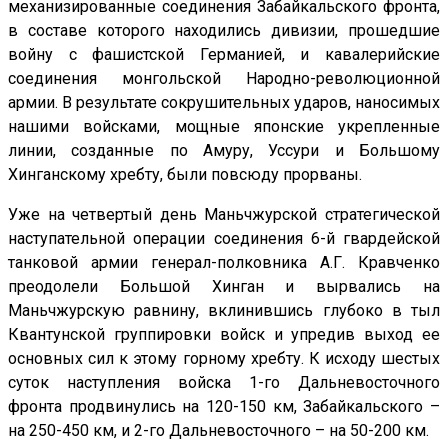
механизированные соединения Забайкальского фронта,
в составе которого находились дивизии, прошедшие
войну с фашистской Германией, и кавалерийские
соединения монгольской Народно-революционной
армии. В результате сокрушительных ударов, наносимых
нашими войсками, мощные японские укрепленные
линии, созданные по Амуру, Уссури и Большому
Хинганскому хребту, были повсюду прорваны.
Уже на четвертый день Маньчжурской стратегической
наступательной операции соединения 6-й гвардейской
танковой армии генерал-полковника А.Г. Кравченко
преодолели Большой Хинган и вырвались на
Маньчжурскую равнину, вклинившись глубоко в тыл
Квантунской группировки войск и упредив выход ее
основных сил к этому горному хребту. К исходу шестых
суток наступления войска 1-го Дальневосточного
фронта продвинулись на 120-150 км, Забайкальского –
на 250-450 км, и 2-го Дальневосточного – на 50-200 км.