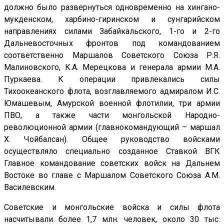
должно было развернуться одновременно на хингано-
мукденском, харбино-гиринском и сунгарийском
направлениях силами Забайкальского, 1-го и 2-го
Дальневосточных фронтов под командованием
соответственно Маршалов Советского Союза Р.Я.
Малиновского, К.А. Мерецкова и генерала армии М.А.
Пуркаева. К операции привлекались силы
Тихоокеанского флота, возглавляемого адмиралом И.С.
Юмашевым, Амурской военной флотилии, три армии
ПВО, а также части монгольской Народно-
революционной армии (главнокомандующий – маршал
Х. Чойбалсан). Общее руководство войсками
осуществляло специально созданное Ставкой ВГК
Главное командование советских войск на Дальнем
Востоке во главе с Маршалом Советского Союза А.М.
Василевским.
Советские и монгольские войска и силы флота
насчитывали более 1,7 млн. человек, около 30 тыс.