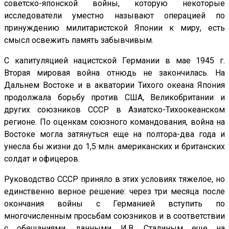
советско-японской войны, которую некоторые
исследователи уместно называют операцией по
принуждению милитаристской Японии к миру, есть
смысл освежить память забывчивым.
С капитуляцией нацистской Германии в мае 1945 г.
Вторая мировая война отнюдь не закончилась. На
Дальнем Востоке и в акватории Тихого океана Япония
продолжала борьбу против США, Великобритании и
других союзников СССР в Азиатско-Тихоокеанском
регионе. По оценкам союзного командования, война на
Востоке могла затянуться еще на полтора-два года и
унесла бы жизни до 1,5 млн. американских и британских
солдат и офицеров.
Руководство СССР приняло в этих условиях тяжелое, но
единственно верное решение: через три месяца после
окончания войны с Германией вступить по
многочисленным просьбам союзников и в соответствии
с обещаниями, данными И.В. Сталиным еще на