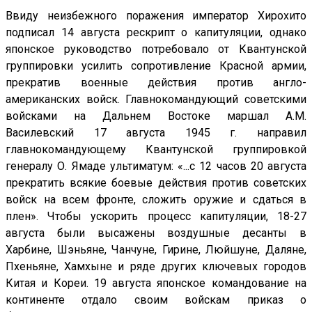
Ввиду неизбежного поражения император Хирохито
подписал 14 августа рескрипт о капитуляции, однако
японское руководство потребовало от Квантунской
группировки усилить сопротивление Красной армии,
прекратив военные действия против англо-
американских войск. Главнокомандующий советскими
войсками на Дальнем Востоке маршал А.М.
Василевский 17 августа 1945 г. направил
главнокомандующему Квантунской группировкой
генералу О. Ямаде ультиматум: «...с 12 часов 20 августа
прекратить всякие боевые действия против советских
войск на всем фронте, сложить оружие и сдаться в
плен». Чтобы ускорить процесс капитуляции, 18-27
августа были высажены воздушные десанты в
Харбине, Шэньяне, Чанчуне, Гирине, Люйшуне, Даляне,
Пхеньяне, Хамхыне и ряде других ключевых городов
Китая и Кореи. 19 августа японское командование на
континенте отдало своим войскам приказ о