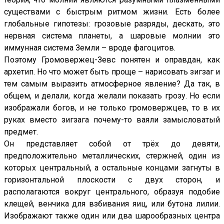
существами с быстрым ритмом жизни. Есть более
глобальные гипотезы: грозовые разряды, дескать, это
нервная система планеты, а шаровые молнии это
иммунная система Земли – вроде фагоцитов.
Поэтому Громовержец-Зевс понятен и оправдан, как
архетип. Но что может быть проще – нарисовать зигзаг и
тем самым выразить атмосферное явление? Да так, в
общем, и делали, когда желали показать грозу. Но если
изображали богов, и не только громовержцев, то в их
руках вместо зигзага почему-то ваяли замысловатый
предмет.
Он представляет собой от трёх до девяти,
предположительно металлических, стержней, один из
которых центральный, а остальные концами загнуты в
горизонтальной плоскости с двух сторон, и
располагаются вокруг центрального, образуя подобие
клещей, венчика для взбивания яиц, или бутона лилии.
Изображают также один или два шарообразных центра