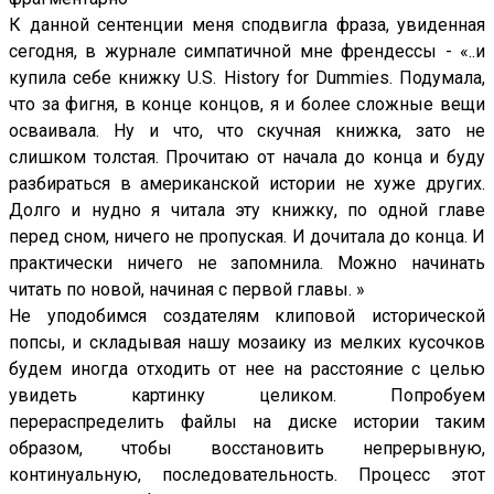
К данной сентенции меня сподвигла фраза, увиденная
сегодня, в журнале симпатичной мне френдессы - «..и
купила себе книжку U.S. History for Dummies. Подумала,
что за фигня, в конце концов, я и более сложные вещи
осваивала. Ну и что, что скучная книжка, зато не
слишком толстая. Прочитаю от начала до конца и буду
разбираться в американской истории не хуже других.
Долго и нудно я читала эту книжку, по одной главе
перед сном, ничего не пропуская. И дочитала до конца. И
практически ничего не запомнила.
Можно начинать
читать по новой, начиная с первой главы. »
Не уподобимся создателям клиповой исторической
попсы, и складывая нашу мозаику из мелких кусочков
будем иногда отходить от нее на расстояние с целью
увидеть картинку целиком. Попробуем
перераспределить файлы на диске истории таким
образом, чтобы восстановить непрерывную,
континуальную, последовательность. Процесс этот