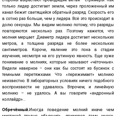
только лидер достигает земли, через проложенный им
канал бежит светящийся обратный разряд. Скорость его
в сотню раз больше, чем у лидера. Всё это происходит в
долю секунды. Мы видим молнию потому, что разряды
повторяются несколько раз. Поэтому кажется, что
молния мерцает. Диаметр лидера достигает нескольких
метров, а толщина разряда не более нескольких
сантиметров. Короче, явление это пока в стадии
изучения, несмотря на его рутинную явность. Еще хуже
понимание о молниях, которые называют «чёточные».
Видели наверное – они как бы состоят из бусинок с
темными перетяжками. Что «пережимает» молнию
неизвестно. В лабораторных условиях ничего подобного
воспроизвести не удавалось. Впрочем, и линейную
молнию – не удалось. А вы говорите «андронный
коллайдр»…
Обречённый.
Иногда поведение молний иначе чем
мистикой трудно объяснить, примеров тому много.