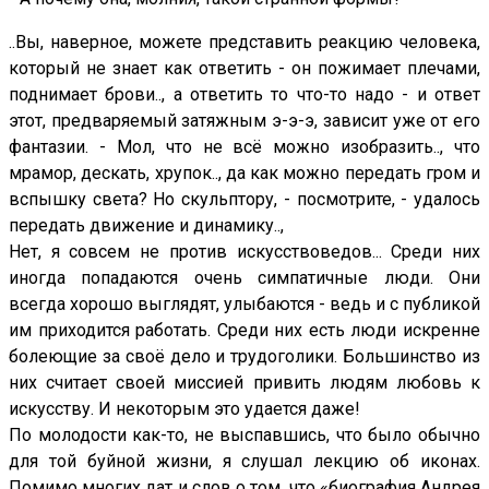
..Вы, наверное, можете представить реакцию человека,
который не знает как ответить - он пожимает плечами,
поднимает брови.., а ответить то что-то надо - и ответ
этот, предваряемый затяжным э-э-э, зависит уже от его
фантазии. - Мол, что не всё можно изобразить.., что
мрамор, дескать, хрупок.., да как можно передать гром и
вспышку света? Но скульптору, - посмотрите, - удалось
передать движение и динамику..,
Нет, я совсем не против искусствоведов... Среди них
иногда попадаются очень симпатичные люди. Они
всегда хорошо выглядят, улыбаются - ведь и с публикой
им приходится работать. Среди них есть люди искренне
болеющие за своё дело и трудоголики. Большинство из
них считает своей миссией привить людям любовь к
искусству. И некоторым это удается даже!
По молодости как-то, не выспавшись, что было обычно
для той буйной жизни, я слушал лекцию об иконах.
Помимо многих дат и слов о том, что «биография Андрея