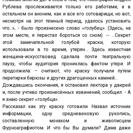
Рублева прослеживается только его работами, а в
остальном он аноним, как и все его сотоварищи, но вот,
несмотря на этот тёмный период, удалось установить
что...», - было произнесено слово «голубец». (Здесь, на
этом месте, я перестал бороться со сном). -- …Секрет
этой замечательной голубой краски, которую
использовали в то время, утерян… Здесь известная
женщина-искусствовед сделала почти театральную
паузу, чтобы аудитория прониклась фактом утери. И
продолжила: – считают, что краску получали путем
перетирки бирюзы и других драгоценных камней…
Дождавшись окончания, я остановил лектора у дверей
и, после учтиво произнесённых извинений, сообщил: - А
я знаю секрет «голубца».
Рассказал как эту краску готовили. Назвал источник
информации, одну средневековую рукопись,
составленную монахом и живописцем
Фурноаграфиотом. И что бы Вы думали? Дама даже