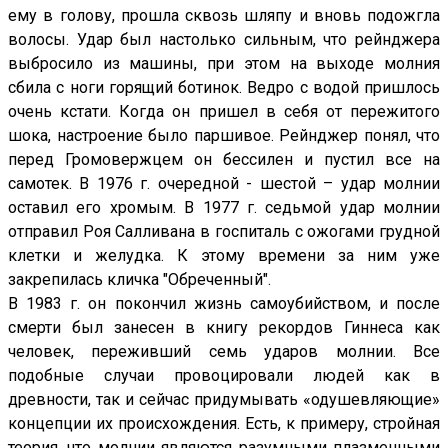
ему в голову, прошла сквозь шляпу и вновь подожгла
волосы. Удар был настолько сильным, что рейнджера
выбросило из машины, при этом на выходе молния
сбила с ноги горящий ботинок. Ведро с водой пришлось
очень кстати. Когда он пришел в себя от пережитого
шока, настроение было паршивое. Рейнджер понял, что
перед Громовержцем он бессилен и пустил все на
самотек. В 1976 г. очередной - шестой – удар молнии
оставил его хромым. В 1977 г. седьмой удар молнии
отправил Роя Салливана в госпиталь с ожогами грудной
клетки и желудка. К этому времени за ним уже
закрепилась кличка "Обреченный".
В 1983 г. он покончил жизнь самоубийством, и после
смерти был занесен в книгу рекордов Гиннеса как
человек, переживший семь ударов молнии. Все
подобные случаи провоцировали людей как в
древности, так и сейчас придумывать «одушевляющие»
концепции их происхождения. Есть, к примеру, стройная
теория, что молнии являются разумными плазменными