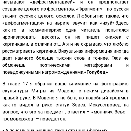
называют «дефрагментацией» и он предполагает
создание целого из фрагментов. «Фрагмент» - по-русски
значит кусочек целого, осколок. Любопытно также, что
«дефрагментация» на иврите звучит как «ихуй».Здесь
как-то в комментариях один читатель попытался
иронизировать, дескать, он не пишет книжек с
картинками, в отличии от... А я и не скрываю, что люблю
рассматривать картинки. Визуальная информация иногда
дает намного больше тысячи слов и точнее. Глаз не
обманешь поэтическими метафорами и
псевдонаучными нагромождениями.
«Голубец»
В главе 17 я обратил ваше внимание на фотографию
скульптуры Митры из Модены с неким дивайсом в
правой руке. В Модене я не был, но подобный предмет
как-то видел в руке статуи Зевса. Искусствовед на
вопрос, что это за предмет , ответил – «молния». Зевс -
громовержец! – поведал он.
- А почему она, молния, такой странной формы?