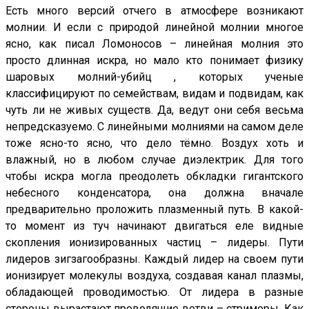
Есть много версий отчего в атмосфере возникают
молнии. И если с природой линейной молнии многое
ясно, как писал Ломоносов – линейная молния это
просто длинная искра, но мало кто понимает физику
шаровых молний-убийц , которых ученые
классифицируют по семействам, видам и подвидам, как
чуть ли не живых существ. Да, ведут они себя весьма
непредсказуемо. С линейными молниями на самом деле
тоже ясно-то ясно, что дело тёмно. Воздух хоть и
влажный, но в любом случае диэлектрик. Для того
чтобы искра могла преодолеть обкладки гигантского
небесного конденсатора, она должна вначале
предварительно проложить плазменный путь. В какой-
то момент из туч начинают двигаться еле видные
скопления ионизированных частиц – лидеры. Пути
лидеров зигзагообразны. Каждый лидер на своем пути
ионизирует молекулы воздуха, создавая канал плазмы,
обладающей проводимостью. От лидера в разные
стороны вырастают проводящие ветви – стримеры. Как