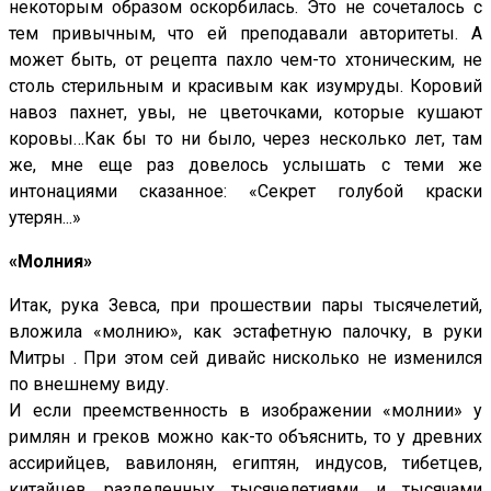
некоторым образом оскорбилась. Это не сочеталось с
тем привычным, что ей преподавали авторитеты. А
может быть, от рецепта пахло чем-то хтоническим, не
столь стерильным и красивым как изумруды. Коровий
навоз пахнет, увы, не цветочками, которые кушают
коровы…Как бы то ни было, через несколько лет, там
же, мне еще раз довелось услышать с теми же
интонациями сказанное: «Секрет голубой краски
утерян...»
«Молния»
Итак, рука Зевса, при прошествии пары тысячелетий,
вложила «молнию», как эстафетную палочку, в руки
Митры . При этом сей дивайс нисколько не изменился
по внешнему виду.
И если преемственность в изображении «молнии» у
римлян и греков можно как-то объяснить, то у древних
ассирийцев, вавилонян, египтян, индусов, тибетцев,
китайцев разделенных тысячелетиями и тысячами