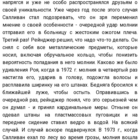
напрягся и уже не особо распространялся друзьям о
своей уникальности. Уже через год после этого случая
Салливан стал подозревать, что он зря переменил
мнение о своей особенности - очередной удар молнии
отправил его в больницу с жестоким ожогом плеча.
Третий раз! Рейнджер решил, что надо что-то делать. Он
снял с себя все металлические предметы, которые
носил, включая обручальное кольцо, чтобы понизить
вероятность попадания в него молнии. Каково же было
удивления Роя, когда в 1972 г. молния в четвертый раз
настигла его, ударив в голову, подожгла волосы и
расплавила ширинку на его штанах. Бедняга бросился к
ближайшей луже, чтобы остыть. Оправившись в
очередной раз, рейнджер понял, что это серьезней чем
он думал - и принял кардинальные меры. Отныне он
одевал штаны на пластмассовых пуговицах и на
переднее сидение ставил ведро в водой. На всякий
случай. И случай вскоре подвернулся. В 1973 г., когда
Салливан ехал по лесу во время грозы, молния вошла