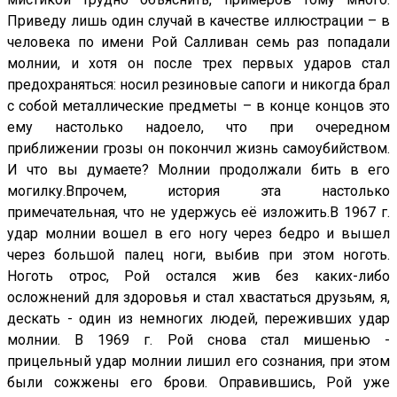
Приведу лишь один случай в качестве иллюстрации – в
человека по имени Рой Салливан семь раз попадали
молнии, и хотя он после трех первых ударов стал
предохраняться: носил резиновые сапоги и никогда брал
с собой металлические предметы – в конце концов это
ему настолько надоело, что при очередном
приближении грозы он покончил жизнь самоубийством.
И что вы думаете? Молнии продолжали бить в его
могилку.Впрочем, история эта настолько
примечательная, что не удержусь её изложить.В 1967 г.
удар молнии вошел в его ногу через бедро и вышел
через большой палец ноги, выбив при этом ноготь.
Ноготь отрос, Рой остался жив без каких-либо
осложнений для здоровья и стал хвастаться друзьям, я,
дескать - один из немногих людей, переживших удар
молнии. В 1969 г. Рой снова стал мишенью -
прицельный удар молнии лишил его сознания, при этом
были сожжены его брови. Оправившись, Рой уже