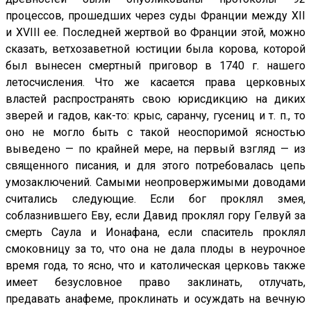
процессов, прошедших через суды Франции между XII
и XVIII ее. Последней жертвой во Франции этой, можно
сказать, ветхозаветной юстиции была корова, которой
был вынесен смертный приговор в 1740 г. нашего
летосчисления. Что же касается права церковных
властей распространять свою юрисдикцию на диких
зверей и гадов, как-то: крыс, саранчу, гусениц и т. п., то
оно не могло быть с такой неоспоримой ясностью
выведено — по крайней мере, на первый взгляд — из
священного писания, и для этого потребовалась цепь
умозаключений. Самыми неопровержимыми доводами
считались следующие. Если бог проклял змея,
соблазнившего Еву, если Давид проклял гору Гелвуй за
смерть Саула и Ионафана, если спаситель проклял
смоковницу за то, что она не дала плоды в неурочное
время года, то ясно, что и католическая церковь также
имеет безусловное право заклинать, отлучать,
предавать анафеме, проклинать и осуждать на вечную