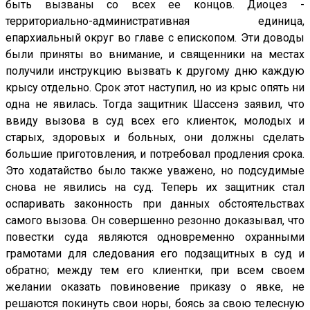
быть вызваны со всех ее концов. Диоцез -
территориально-административная единица,
епархиальный округ во главе с епископом. Эти доводы
были приняты во внимание, и священники на местах
получили инструкцию вызвать к другому дню каждую
крысу отдельно. Срок этот наступил, но из крыс опять ни
одна не явилась. Тогда защитник Шассенэ заявил, что
ввиду вызова в суд всех его клиенток, молодых и
старых, здоровых и больных, они должны сделать
большие приготовления, и потребовал продления срока.
Это ходатайство было также уважено, но подсудимые
снова не явились на суд. Теперь их защитник стал
оспаривать законность при данных обстоятельствах
самого вызова. Он совершенно резонно доказывал, что
повестки суда являются одновременно охранными
грамотами для следования его подзащитных в суд и
обратно; между тем его клиентки, при всем своем
желании оказать повиновение приказу о явке, не
решаются покинуть свои норы, боясь за свою телесную