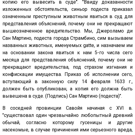
копию его вывесить в суде". "Ввиду доказанности
изложенных обстоятельств, синьор подеста приказал
означенным преступным животным явиться в суд для
представления объяснений, почему они не прекращают
вышеозначенное вредительство. Мы, Джероламо ди
Сан Мартино, подеста города Страмбино, сим вызываем
названных животных, именуемых gatte, и назначаем им
на основании закона явиться к нам 5-го числа сего
месяца для представления объяснений, почему они не
прекращают вредительства, под страхом изгнания и
конфискации имущества. Приказ об исполнении сего,
вступающий в законную силу 14 февраля 1633 г.,
должен быть опубликован, а копия его должна быть
вывешена в суде. (Подпись) Сан Мартино (подеста)".
В соседней провинции Савойя начиная с XVI в.
"существовал один чрезвычайно любопытный древний
обычай, согласно которому гусеницы и другие
насекомые, в случае причинения ими серьезного вреда,