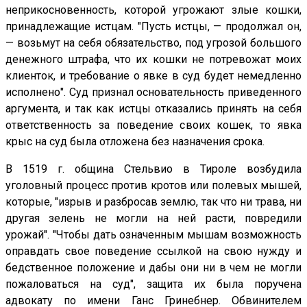
неприкосновенность, которой угрожают злые кошки,
принадлежащие истцам. "Пусть истцы, — продолжал он,
— возьмут на себя обязательство, под угрозой большого
денежного штрафа, что их кошки не потревожат моих
клиенток, и требование о явке в суд будет немедленно
исполнено". Суд признал основательность приведенного
аргумента, и так как истцы отказались принять на себя
ответственность за поведение своих кошек, то явка
крыс на суд была отложена без назначения срока.
В 1519 г. община Стельвио в Тироле возбудила
уголовный процесс против кротов или полевых мышей,
которые, "изрыв и разбросав землю, так что ни трава, ни
другая зелень не могли на ней расти, повредили
урожай". "Чтобы дать означенным мышам возможность
оправдать свое поведение ссылкой на свою нужду и
бедственное положение и дабы они ни в чем не могли
пожаловаться на суд", защита их была поручена
адвокату по имени Ганс Гринебнер. Обвинителем