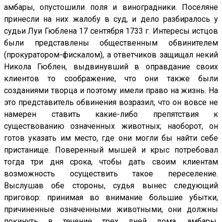
амбары, опустошили поля и виноградники. Поселяне
принесли на них жалобу в суд, и дело разбиралось у
судьи Луи Гюблена 17 сентября 1733 г. Интересы истцов
были представлены общественным обвинителем
(прокуратором-фискалом), а ответчиков защищал некий
Никола Гюблен, выдвинувший в оправдание своих
клиентов то соображение, что они также были
созданиями творца и поэтому имели право на жизнь. На
это представитель обвинения возразил, что он вовсе не
намерен ставить какие-либо препятствия к
существованию означенных животных; наоборот, он
готов указать им место, где они могли бы найти себе
пристанище. Поверенный мышей и крыс потребовал
тогда три дня срока, чтобы дать своим клиентам
возможность осуществить такое переселение.
Выслушав обе стороны, судья вынес следующий
приговор: принимая во внимание большие убытки,
причиненные означенными животными, они должны
покинуть в течение трех дней дома, амбары,