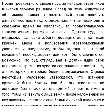
После троекратного вызова суд за неявкой ответчиков
выносил заочное решение. Вслед за этим животным
объявлялся приказ в положенный срок покинуть
данную местность под страхом заклинания; если они в
указанное время не удалялись, то провозглашалась
торжественная формула изгнания. Однако суд, по-
видимому, всячески избегал доводить дело до такой
крайней меры и пользовался всевозможными
уловками и предлогами, чтобы отделаться от этой
печальной необходимости или хотя бы отсрочить ее.
Возможно, что суд откладывал в долгий ящик свои
церковные громы из чувства сострадания к животным,
для которых эти громы были предназначены. Однако
некоторые маловеры утверждают, что истинной
причиной была боязнь, как бы эти животные не
оставили без внимания церковный запрет и, вместо
того чтобы исчезнуть с лица земли после наложенной на
них анафемы, не стали с еще большей силой плодиться и
множиться, каковые случаи, по рассказам, неоднократно