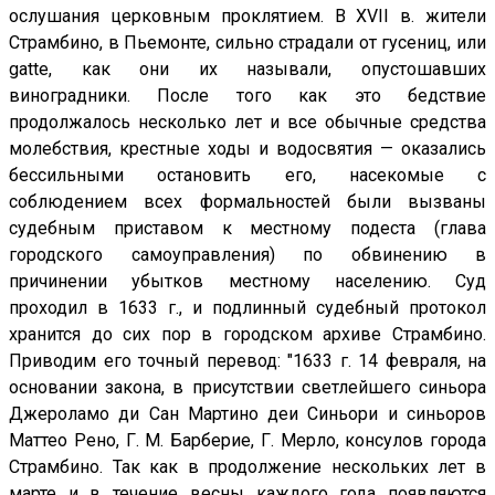
ослушания церковным проклятием. В XVII в. жители
Страмбино, в Пьемонте, сильно страдали от гусениц, или
gatte, как они их называли, опустошавших
виноградники. После того как это бедствие
продолжалось несколько лет и все обычные средства
молебствия, крестные ходы и водосвятия — оказались
бессильными остановить его, насекомые с
соблюдением всех формальностей были вызваны
судебным приставом к местному подеста (глава
городского самоуправления) по обвинению в
причинении убытков местному населению. Суд
проходил в 1633 г., и подлинный судебный протокол
хранится до сих пор в городском архиве Страмбино.
Приводим его точный перевод: "1633 г. 14 февраля, на
основании закона, в присутствии светлейшего синьора
Джероламо ди Сан Мартино деи Синьори и синьоров
Маттео Рено, Г. М. Барберие, Г. Мерло, консулов города
Страмбино. Так как в продолжение нескольких лет в
марте и в течение весны каждого года появляются