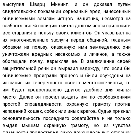
выступил Шварц Мининг, и он доказал путем
свидетельских показаний серьезный вред, нанесенный
обвиняемыми землям истцов. Защитник, несмотря на
слабость своей позиции, считал долгом чести приложить
все старания в пользу своих клиентов. Он указывал на
их многочисленные заслуги перед общиной, главным
образом на пользу, оказанную ими земледелию: они
уничтожали вредных насекомых и личинок, а также
обогащали почву, взрыхляя ее. В заключение своей
защитительной речи он выразил надежду, что если бы
обвиняемые проиграли процесс и были осуждены на
изгнание из теперешнего своего местожительства, то
им будет предоставлено другое удобное для жилья
место. Далее он просил выдать им, по соображениям
простой справедливости, охранную грамоту против
нападений кошек, собак или иных врагов. Судья признал
основательность последнего ходатайства и не только
выдал мышам охранную грамоту, но из чувства
гуманности предоставил даже двухнедельную отсрочку