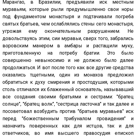
Марангао, в Бразилии, предъявили иск местным
муравьям, которые рыли предумышленно свои норы
под фундаментом монастыря и подтачивали погреба
святых братьев, чем ослаблялись стены сего монастыря,
угрожая ему окончательным разрушением. Не
довольствуясь этим, сии муравьи, сверх того, забрались
воровским манером в амбары и растащили муку,
приготовленную на потребу братии. Это было
совершенно невыносимо и не должно было далее
продолжаться. И вот после того как все другие средства
оказались тщетными, один из монахов предложил
обратиться к духу смирения и простодушия, которыми
столь отличался их блаженный основатель, называвший
все создания своими братьями и сестрами: "братец
солнце", "братец волк", "сестрица ласточка" и так далее и
посоветовал возбудить против "братьев муравьев" иск
перед "божественным трибуналом провидения" и
назначить поверенных как для истцов, так и для
ответчиков; во имя высшего правосудия епископ