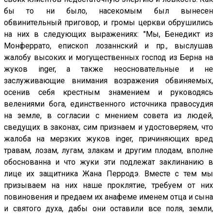
бы то ни было, насекомым был вынесен
обвинительный приговор, и громы церкви обрушились
на них в следующих выражениях: "Мы, Бенедикт из
Монферрато, епископ лозаннский и пр., выслушав
жалобу высоких и могущественных господ из Берна на
жуков inger, а также неосновательные и не
заслуживающие внимания возражения обвиняемых,
осенив себя крестным знамением и руководясь
велениями бога, единственного источника правосудия
на земле, в согласии с мнением совета из людей,
сведущих в законах, сим признаем и удостоверяем, что
жалоба на мерзких жуков inger, причиняющих вред
травам, лозам, лугам, злакам и другим плодам, вполне
обоснованна и что жуки эти подлежат заклинанию в
лице их защитника Жана Перродэ. Вместе с тем мы
призываем на них наше проклятие, требуем от них
повиновения и предаем их анафеме именем отца и сына
и святого духа, дабы они оставили все поля, земли,