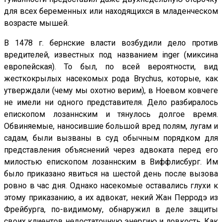
для всех беременных или находящихся в младенческом
возрасте мышей.
В 1478 г. бернские власти возбудили дело против
вредителей, известных под названием inger (миксина
европейская). То был, по всей вероятности, вид
жесткокрылых насекомых рода Brychus, которые, как
утверждали (чему мы охотно верим), в Ноевом ковчеге
не имели ни одного представителя. Дело разбиралось
епископом лозаннским и тянулось долгое время.
Обвиняемые, наносившие большой вред полям, лугам и
садам, были вызваны в суд обычным порядком для
представления объяснений через адвоката перед его
милостью епископом лозаннским в Виффлисбург. Им
было приказано явиться на шестой день после вызова
ровно в час дня. Однако насекомые оставались глухи к
этому приказанию, а их адвокат, некий Жан Перродэ из
Фрейбурга, по-видимому, обнаружил в деле защиты
своих клиентов недостаточную энергию и ловкость. Как