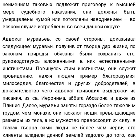
неимением таковых подлежат приговору к высшей
мере судебного наказания; они должны быть
умерщвлены чумой или потоплены наводнением — во
всяком случае истреблены во всей данной округе.
Адвокат муравьев, со своей стороны, доказывал
следующее: муравьи, получив от творца дар жизни, по
законам природы обязаны были сохранить его,
руководствуясь вложенными в них естественными
инстинктами. Повинуясь этим инстинктам, они служат
провидению, являя людям пример благоразумия,
милосердия, благочестия и других добродетелей, в
доказательство чего адвокат приводил выдержки из
писания, из св. Иеронима, аббата Абсалона и даже из
Плиния. Далее, муравьи заняты гораздо более тяжелым
трудом, чем монахи; они таскают ноши, превышающие
размеры их тела, а их мужество превосходит их силу; в
глазах творца сами люди не более чем черви; его
клиенты владели данной землей задолго до того, как