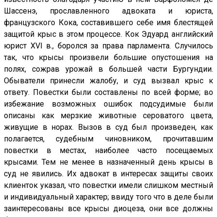
Шассенэ, прославленного адвоката и юриста,
французского Кока, составившего себе имя блестящей
защитой крыс в этом процессе. Кок Эдуард английский
юрист XVI в., боролся за права парламента. Случилось
так, что крысы произвели большие опустошения на
полях, сожрав урожай в большей части Бургундии.
Обыватели принесли жалобу, и суд вызвал крыс к
ответу. Повестки были составлены по всей форме; во
избежание возможных ошибок подсудимые были
описаны как мерзкие животные сероватого цвета,
живущие в норах. Вызов в суд был произведен, как
полагается, судебным чиновником, прочитавшим
повестки в местах, наиболее часто посещаемых
крысами. Тем не менее в назначенный день крысы в
суд не явились. Их адвокат в интересах защиты своих
клиенток указал, что повестки имели слишком местный
и индивидуальный характер; ввиду того что в деле были
заинтересованы все крысы диоцеза, они все должны