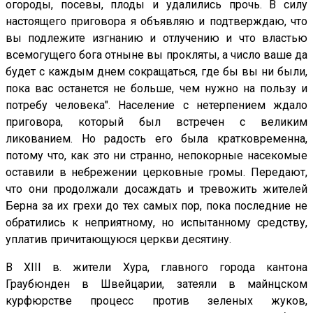
огороды, посевы, плоды и удалились прочь. В силу
настоящего приговора я объявляю и подтверждаю, что
вы подлежите изгнанию и отлучению и что властью
всемогущего бога отныне вы прокляты, а число ваше да
будет с каждым днем сокращаться, где бы вы ни были,
пока вас останется не больше, чем нужно на пользу и
потребу человека". Население с нетерпением ждало
приговора, который был встречен с великим
ликованием. Но радость его была кратковременна,
потому что, как это ни странно, непокорные насекомые
оставили в небрежении церковные громы. Передают,
что они продолжали досаждать и тревожить жителей
Берна за их грехи до тех самых пор, пока последние не
обратились к неприятному, но испытанному средству,
уплатив причитающуюся церкви десятину.
В XIII в. жители Хура, главного города кантона
Граубюнден в Швейцарии, затеяли в майнцском
курфюрстве процесс против зеленых жуков,