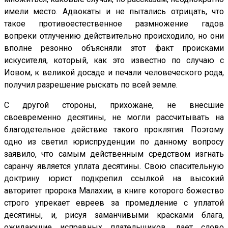
имели место. Адвокаты и не пытались отрицать, что
такое противоестественное размножение гадов
вопреки отлучению действительно происходило, но они
вполне резонно объясняли этот факт происками
искусителя, который, как это известно по случаю с
Иовом, к великой досаде и печали человеческого рода,
получил разрешение рыскать по всей земле.
С другой стороны, прихожане, не внесшие
своевременно десятины, не могли рассчитывать на
благодетельное действие такого проклятия. Поэтому
одно из светил юриспруденции по данному вопросу
заявило, что самым действенным средством изгнать
саранчу является уплата десятины. Свою спасительную
доктрину юрист подкрепил ссылкой на высокий
авторитет пророка Малахии, в книге которого божество
строго упрекает евреев за промедление с уплатой
десятины, и, рисуя заманчивыми красками блага,
ожидающие исправных плательщиков, дает слово