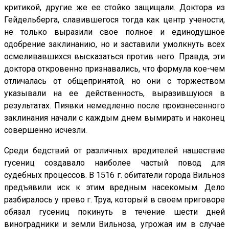
критикой, другие же ее стойко защищали. Доктора из
Гейдельберга, славившегося тогда как центр учености,
не только выразили свое полное и единодушное
одобрение заклинанию, но и заставили умолкнуть всех
осмеливавшихся высказаться против него. Правда, эти
доктора откровенно признавались, что формула кое-чем
отличалась от общепринятой, но они с торжеством
указывали на ее действенность, выразившуюся в
результатах. Пиявки немедленно после произнесенного
заклинания начали с каждым днем вымирать и наконец
совершенно исчезли.
Среди бедствий от различных вредителей нашествие
гусениц создавало наиболее частый повод для
судебных процессов. В 1516 г. обитатели города Вильноз
предъявили иск к этим вредным насекомым. Дело
разбиралось у прево г. Труа, который в своем приговоре
обязал гусениц покинуть в течение шести дней
виноградники и земли Вильноза, угрожая им в случае