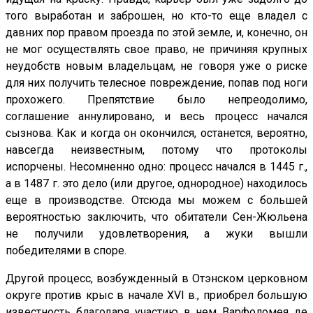
того выработан и заброшен, но кто-то еще владел с
давних пор правом проезда по этой земле, и, конечно, он
не мог осуществлять свое право, не причиняя крупных
неудобств новым владельцам, не говоря уже о риске
для них получить телесное повреждение, попав под ноги
прохожего. Препятствие было непреодолимо,
соглашение аннулировано, и весь процесс начался
сызнова. Как и когда он окончился, останется, вероятно,
навсегда неизвестным, потому что протоколы
испорчены. Несомненно одно: процесс начался в 1445 г.,
а в 1487 г. это дело (или другое, однородное) находилось
еще в производстве. Отсюда мы можем с большей
вероятностью заключить, что обитатели Сен-Жюльена
не получили удовлетворения, а жуки вышли
победителями в споре.
Другой процесс, возбужденный в Отэнском церковном
округе против крыс в начале XVI в., приобрел большую
известность благодаря участию в нем Варфоломея де