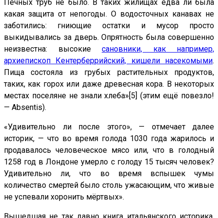
Печных труб не было. В таких жилищах едва ли была
какая защита от непогоды. О водосточных канавах не
заботились: гниющие остатки и мусор просто
выкидывались за дверь. Опрятность была совершенно
неизвестна: высокие
сановники, как например,
архиепископ Кентерберрийский, кишели насекомыми
.
Пища состояла из грубых растительных продуктов,
таких, как горох или даже древесная кора. В некоторых
местах поселяне не знали хлеба»
[5] (этим ещё повезло!
— Absentis).
«Удивительно ли после этого», — отмечает далее
историк, — что во время голода 1030 года жарилось и
продавалось человеческое мясо или, что в голодный
1258 год в Лондоне умерло с голоду 15 тысяч человек?
Удивительно ли, что во время вспышек чумы
количество смертей было столь ужасающим, что живые
не успевали хоронить мёртвых».
Вышедшая не так давно книга итальянского историка,