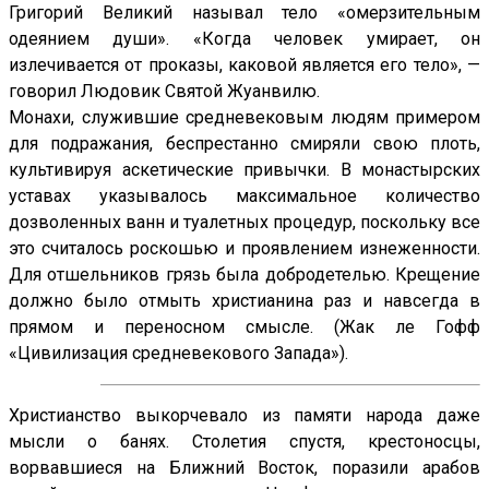
Григорий Великий называл тело «омерзительным
одеянием души». «Когда человек умирает, он
излечивается от проказы, каковой является его тело», —
говорил Людовик Святой Жуанвилю.
Монахи, служившие средневековым людям примером
для подражания, беспрестанно смиряли свою плоть,
культивируя аскетические привычки. В монастырских
уставах указывалось максимальное количество
дозволенных ванн и туалетных процедур, поскольку все
это считалось роскошью и проявлением изнеженности.
Для отшельников грязь была добродетелью. Крещение
должно было отмыть христианина раз и навсегда в
прямом и переносном смысле. (Жак ле Гофф
«Цивилизация средневекового Запада»).
Христианство выкорчевало из памяти народа даже
мысли о банях. Столетия спустя, крестоносцы,
ворвавшиеся на Ближний Восток, поразили арабов