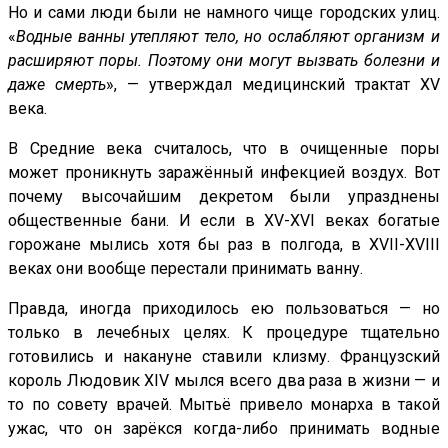
Но и сами люди были не намного чище городских улиц.
«
Водные ванны утепляют тело, но ослабляют организм и
расширяют поры. Поэтому они могут вызвать болезни и
даже смерть
», — утверждал медицинский трактат ХV
века.
В Средние века считалось, что в очищенные поры
может проникнуть заражённый инфекцией воздух. Вот
почему высочайшим декретом были упразднены
общественные бани. И если в ХV-ХVI веках богатые
горожане мылись хотя бы раз в полгода, в ХVII-ХVIII
веках они вообще перестали принимать ванну.
Правда, иногда приходилось ею пользоваться — но
только в лечебных целях. К процедуре тщательно
готовились и накануне ставили клизму. Французский
король Людовик ХIV мылся всего два раза в жизни — и
то по совету врачей. Мытьё привело монарха в такой
ужас, что он зарёкся когда-либо принимать водные