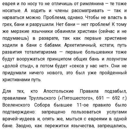
еврея и по носу то не отличишь от римлянина — те тоже
носатые. А ходить и члены рассматривать — так и
нарваться можно. Проблема, однако. Чтобы не впасть в
грех, бани и разрушили. Нет бани — нет проблем! К тому
же мерзкие язычники обвиняли христиан (сейчас и не
подумаешь) в разврате, так как первые христиане
ходили в бани с бабами. Архетипичный, кстати, путь
развития тоталитаризма — первые большевики тоже
будут вооружаться принципом общих бань и лозунгом
«долой стыд», а потом будет «секса у нас нет». Они не
придумали ничего нового, это был уже пройденный
христианами путь.
Для тех, кто Апостольские Правила подзабыл,
правилами Трулльского («Пятошестого», 691 — 692 г.)
Вселенского Собора бывшее 11-ое правило было
подтверждено: запрещено пользоваться услугами
врачей-иудеев и, опять же, мыться с евреями в одной
бане. Заодно, как пережитки язычества, запрещались,