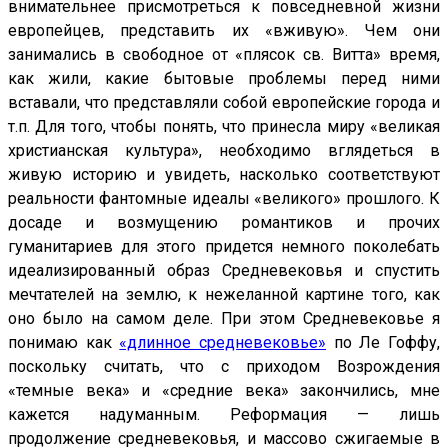
внимательнее присмотреться к повседневной жизни
европейцев, представить их «вживую». Чем они
занимались в свободное от «плясок св. Витта» время,
как жили, какие бытовые проблемы перед ними
вставали, что представляли собой европейские города и
т.п. Для того, чтобы понять, что принесла миру «великая
христианская культура», необходимо вглядеться в
живую историю и увидеть, насколько соответствуют
реальности фантомные идеалы «великого» прошлого. К
досаде и возмущению романтиков и прочих
гуманитариев для этого придется немного поколебать
идеализированный образ Средневековья и спустить
мечтателей на землю, к нежеланной картине того, как
оно было на самом деле. При этом Средневековье я
понимаю как
«длинное средневековье»
по Ле Гоффу,
поскольку считать, что с приходом Возрождения
«темные века» и «средние века» закончились, мне
кажется надуманным. Реформация — лишь
продолжение средневековья, и массово сжигаемые в