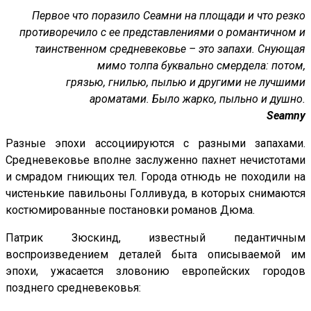
Первое что поразило Сеамни на площади и что резко
противоречило с ее представлениями о романтичном и
таинственном средневековье – это запахи. Снующая
мимо толпа буквально смердела: потом,
грязью, гнилью, пылью и другими не лучшими
ароматами. Было жарко, пыльно и душно.
Seamny
Разные эпохи ассоциируются с разными запахами.
Средневековье вполне заслуженно пахнет нечистотами
и смрадом гниющих тел. Города отнюдь не походили на
чистенькие павильоны Голливуда, в которых снимаются
костюмированные постановки романов Дюма.
Патрик Зюскинд, известный педантичным
воспроизведением деталей быта описываемой им
эпохи, ужасается зловонию европейских городов
позднего средневековья: