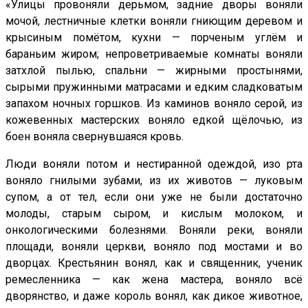
«Улицы провоняли дерьмом, задние дворы воняли
мочой, лестничные клетки воняли гниющим деревом и
крысиным помётом, кухни — порченым углём и
бараньим жиром; непроветриваемые комнаты воняли
затхлой пылью, спальни — жирными простынями,
сырыми пружинными матрасами и едким сладковатым
запахом ночных горшков. Из каминов воняло серой, из
кожевенных мастерских воняло едкой щёлочью, из
боен воняла свернувшаяся кровь.
Люди воняли потом и нестиранной одеждой, изо рта
воняло гнилыми зубами, из их животов — луковым
супом, а от тел, если они уже не были достаточно
молоды, старым сыром, и кислым молоком, и
онкологическими болезнями. Воняли реки, воняли
площади, воняли церкви, воняло под мостами и во
дворцах. Крестьянин вонял, как и священник, ученик
ремесленника — как жена мастера, воняло всё
дворянство, и даже король вонял, как дикое животное,