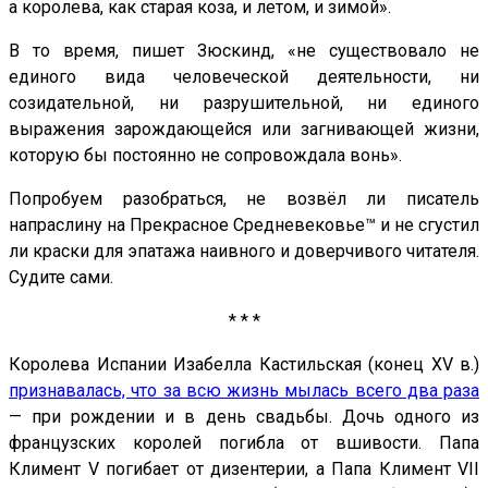
а королева, как старая коза, и летом, и зимой».
В то время, пишет Зюскинд, «не существовало не
единого вида человеческой деятельности, ни
созидательной, ни разрушительной, ни единого
выражения зарождающейся или загнивающей жизни,
которую бы постоянно не сопровождала вонь».
Попробуем разобраться, не возвёл ли писатель
напраслину на Прекрасное Средневековье™ и не сгустил
ли краски для эпатажа наивного и доверчивого читателя.
Судите сами.
* * *
Королева Испании Изабелла Кастильская (конец XV в.)
признавалась, что за всю жизнь мылась всего два раза
— при рождении и в день свадьбы. Дочь одного из
французских королей погибла от вшивости. Папа
Климент V погибает от дизентерии, а Папа Климент VII