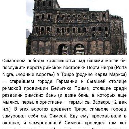
Символом победы христианства над банями могли бы
послужить ворота римской постройки Порта Нигра (Porta
Nigra, «черные ворота») в Трире (родине Карла Маркса)
— старейшем городе Германии и бывшей столице
римской провинции Бельгика Прима, стоящие среди
развалин римских бань (и даже бань, в которых еще
мылись первые христиане — термы св. Варвары, 2 век
н.э.). В этих воротах древнего Трира, символе города,
замуровал себя св. Симеон. Еду ему просовывали в
окошко, и замурованный Симеон просидел там лет