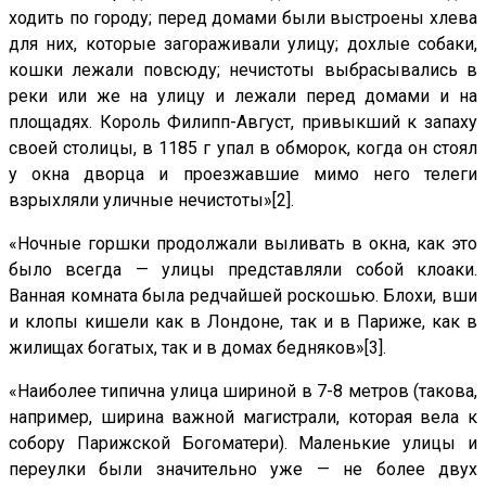
ходить по городу; перед домами были выстроены хлева
для них, которые загораживали улицу; дохлые собаки,
кошки лежали повсюду; нечистоты выбрасывались в
реки или же на улицу и лежали перед домами и на
площадях. Король Филипп-Август, привыкший к запаху
своей столицы, в 1185 г упал в обморок, когда он стоял
у окна дворца и проезжавшие мимо него телеги
взрыхляли уличные нечистоты»
[2].
«Ночные горшки продолжали выливать в окна, как это
было всегда — улицы представляли собой клоаки.
Ванная комната была редчайшей роскошью. Блохи, вши
и клопы кишели как в Лондоне, так и в Париже, как в
жилищах богатых, так и в домах бедняков»
[3].
«Наиболее типична улица шириной в 7-8 метров (такова,
например, ширина важной магистрали, которая вела к
собору Парижской Богоматери). Маленькие улицы и
переулки были значительно уже — не более двух