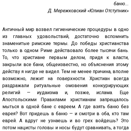
баню...
Д. Мережковский «Юлиан Отступник»
Античный мир возвел гигиенические процедуры в одно
из главных удовольствий, достаточно вспомнить
знаменитые римские термы. До победы христианства
только в одном Риме действовало более тысячи бань.
То, что христиане первым делом, придя к власти,
закрыли все бани, общеизвестно, но объяснения этому
действу я нигде не видел. Тем не менее причина, вполне
возможно, лежит на поверхности. Христиан всегда
раздражали ритуальные омовения конкурирующих
религий — иудаизма и, позже, ислама. Еще
Апостольскими Правилами христианам запрещалось
мыться в одной бане с евреем. А где взять баню без
еврея? Вот придешь в баню — и смотри в оба, кто там
еврей. А вдруг не узнаешь и во грех войдешь? Это
потом нацисты головы и носы будут сравнивать, а тогда