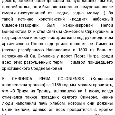
десять, оставив своих фекалий полную башню. Там же,
в своей келье, он и был окончательно замурован после
смерти (наступившей от... ладно, ладно, молчу :-). За
такой истинно христианский «подвиг» набожный
Симеон-затворник был канонизирован Папой
Бенедиктом IX и стал Святым Симеоном Сиракузким, а
над воротами и вокруг них христиане под руководством
архиепископа Поппо надстроили церковь св. Симеона
(позже разобранную Наполеоном в 1803 г.). Вонь от
испражнений Св. Симеона у ворот Порта Нигра, среди
всех этих разрушенных терм — символ пришедшего
христианского Средневековья.
В CHRONICA REGIA COLONIENSIS (Кельнская
королевская хроника) за 1186 год мы можем прочитать,
что «В Трире на Троицу, выпавшую на 1 июня, когда
отмечался также праздник святого Симеона, некие
люди наполнили печь хлебом, который они должны
были выпечь, однако он весь превратился в кровь»