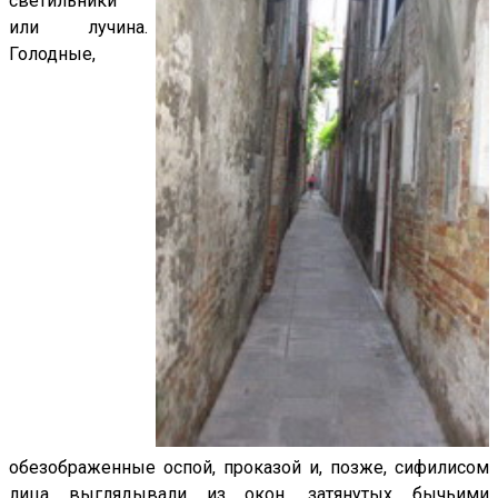
светильники
или лучина.
Голодные,
обезображенные оспой, проказой и, позже, сифилисом
лица выглядывали из окон, затянутых бычьими