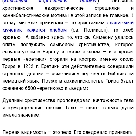
(
Кельнская королевская хроника
). Обычные
христианские евхаристические страшилки и
каннибалистические мотивы в этой записи не главное. К
этому мы уже привыкли — то христианам
сжигаемый
мученик кажется хлебом
(св. Поликарп), то хлеб
кровью... А забавно здесь то, что св. Симеону удалось
опять послужить символом христианства, которое
сначала утопило Европу в говне, а затем — и в крови:
первые «еретики» сгорали на кострах именно около
Трира в 1232 г. Еретики эти действительно совершили
страшное деяние — осмелились перевести Библию на
немецкий язык. Позже в архиепископстве Трира будет
сожжено 6500 «еретиков» и «ведьм»...
Дуализм христианства проповедовал ничтожность тела
и «умерщвление плоти». Тело — ничто, только душа
имела значение.
Первая видимость — это тело. Его следовало принизить.