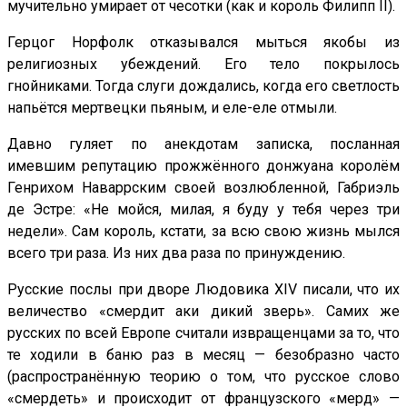
мучительно умирает от чесотки (как и король Филипп II).
Герцог Норфолк отказывался мыться якобы из
религиозных убеждений. Его тело покрылось
гнойниками. Тогда слуги дождались, когда его светлость
напьётся мертвецки пьяным, и еле-еле отмыли.
Давно гуляет по анекдотам записка, посланная
имевшим репутацию прожжённого донжуана королём
Генрихом Наваррским своей возлюбленной, Габриэль
де Эстре: «Не мойся, милая, я буду у тебя через три
недели». Сам король, кстати, за всю свою жизнь мылся
всего три раза. Из них два раза по принуждению.
Русские послы при дворе Людовика XIV писали, что их
величество «смердит аки дикий зверь». Самих же
русских по всей Европе считали извращенцами за то, что
те ходили в баню раз в месяц — безобразно часто
(распространённую теорию о том, что русское слово
«смердеть» и происходит от французского «мерд» —