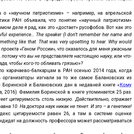
 о «научном патриотизме» – например, на апрельской
тики РАН объявила, что понятие «научный патриотизм»
амом деле я рад, как это «достает» русофобов. Вот как это
wful experience… The speaker (I don’t remember her name and
mething like that. That was very upsetting to hear. Why would
 проекта «Геном России», что оказалось для меня ужасным
 потому что вы не представляете настоящую науку, или что-
ада, чтобы кого-то обливать грязью
»?
 по карачаево-балкарцам в РАН осенью 2014 года, когда
ь организаторы изгнали за то же самое Балановских из
» Боринской и Балановских дан в недавней книге «
Кому
, 2016). Фамилия Боринской в книге упоминается 25 раз.
еет цитируемость столь низкую. Действительно, отражает
вна 10. На доктора наук никак не тянет. И это – в генетике!
декс цитируемости равен 26, а там в системе оценке
кандидат на должность профессора может рассматриваться