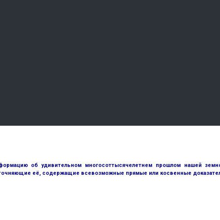
ормацию об удивительном многосоттысячелетнем прошлом нашей земной
точняющие её, содержащие всевозможные прямые или косвенные доказател