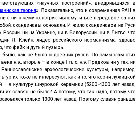
ответствующих «научных построений», внедрившихся в
аннская теория
». Показательно, что и современная РАН в
бные ни к чему конструктивному, и все передовое за них
 собой, скандинавы основали. И жило скандинавов на Руси
России, ни на Украине, ни в Белоруссии, ни в Литве, что
 один Л. Клейн, лидер российского норманнизма, здраво
о, что фейк и дутый пузырь.
 было, как не было и древних русов. По замыслам этих
ке н.э., вторые – в конце I тыс. н.э. Предков ни у тех, ни
 Раннеславянские археологические культуры, например,
ультур их тоже не интересуют, как и то, что корни лужицкой
й – в культуру шнуровой керамики (5200-4300 лет назад,
вних славян не было? А потому, что так надо, потому что
разовался только 1300 лет назад. Поэтому славян раньше