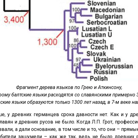
Фрагмент дерева языков по Грею и Аткинсону,
рому балтские языки расходятся со славянскими примерно 3
ские языки образуются только 1300 лет назад, в 7-м веке н
, у древних германцев срока давности нет. Как и у др
лавян и древних русов не было. Когда Л.П. Грот, професси
вали, а дали основание, в том числе и то, что они – пря
бители зашумели – как же так, ведь не было древних р