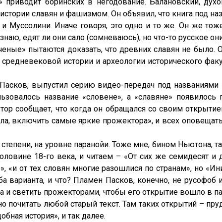
» приводит боринских в негодование. Балановский, дух
стории славян и фашизмом. Он объявил, что книга под н
и Муссолини. Иначе говоря, это одно и то же. Он же то
аю, едят ли они сало (сомневаюсь), но что-то русское они
еные» пытаются доказать, что древних славян не было. 
ор средневековой истории и археологии исторического фак
 Пасков, выпустил серию видео-передач под названиями 
льзовалось название «словене», а «славяне» появилось
ор сообщает, что когда он обращался со своим открытием 
а, включить самые яркие прожектора», и всех оповещать о
степени, на уровне паранойи. Тоже мне, бином Ньютона, 
оловине 18-го века, и читаем – «От сих же семидесят 
», «и от тех словян многие разошлися по странам», но «И
 варианта, и что? Пламен Пасков, конечно, не русофоб 
ла и светить прожекторами, чтобы его открытие вошло в 
но почитать любой старый текст. Там таких открытий – пру
обная история», и так далее.