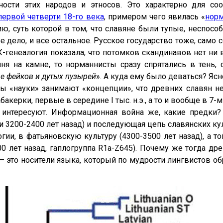
ности этих народов и этносов. Это характерно для со
первой четверти 18-го века
, примером чего явилась «
норм
ю, суть которой в том, что славяне были тупые, неспосо
 дело, и все остальное. Русское государство тоже, само
-генеалогия показала, что потомков скандинавов нет ни в 
ня на камне, то норманнисты сразу спрятались в тень,
ве фейков и дутых пузырей
». А куда ему было деваться? Ясн
 «науки» занимают «концепции», что древних славян не
керки, первые в середине I тыс. н.э., а то и вообще в 7-м ве
 интересуют. Информационная война же, какие предки?
, или 3200-2400 лет назад) и последующая цепь славянских к
ии, в фатьяновскую культуру (4300-3500 лет назад), а то
00 лет назад, гаплогруппа R1a-Z645). Почему же тогда дре
– это носители языка, который по мудрости лингвистов об