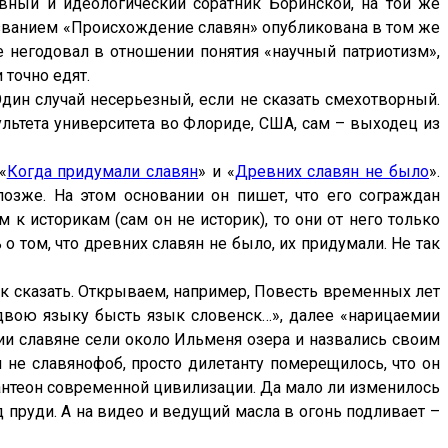
овный и идеологический соратник Боринской, на той же
азванием «Происхождение славян» опубликована в том же
же негодовал в отношении понятия «научный патриотизм»,
 точно едят.
Один случай несерьезный, если не сказать смехотворный.
ультета университета во Флориде, США, сам – выходец из
«
Когда придумали славян
» и «
Древних славян не было
».
 позже. На этом основании он пишет, что его сограждан
к историкам (сам он не историк), то они от него только
 том, что древних славян не было, их придумали. Не так
так сказать. Открываем, например, Повесть временных лет
и двою языку бысть язык словенск…», далее «нарицаемии
нии славяне сели около Ильменя озера и назвались своим
и не славянофоб, просто дилетанту померещилось, что он
пантеон современной цивилизации. Да мало ли изменилось
д пруди. А на видео и ведущий масла в огонь подливает –