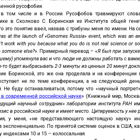
венной русофобии.
 в том числе и в России. Русофобов травмируют слова
ке в Сколково С. Боринская из Института общей гене
кто это понятие ввел, назвав с трибуны меня по имени. На с
was at the launch of «Genomes Russia» event, which was an a
’t work with you because what you do is not real science or so
sh someone else?
». Примерный перевод – «
Я был при запуске
шему) упомянула вас и что люди не должны работать с вами,
о-то будет выбрасывать 2-3 минуты из ценных 20 минут докл
ние Боринской, это же она проделала и на конференции
выступает не по теме конференции, а на следующий ден
 Не буду останавливаться, потому что «научный портрет
 в современной российской науке
» (Книжный мир, Москва
ведущий научный сотрудник» лаборатории института РАН им
изис в российской науке и имеет место. Цитируемость у нее ра
ия, у меня, «не представляющего настоящую науку» ин
, а экспоненциально. По принятой системе оценок в США, 
 индексами 10 и 15 – колоссальная.