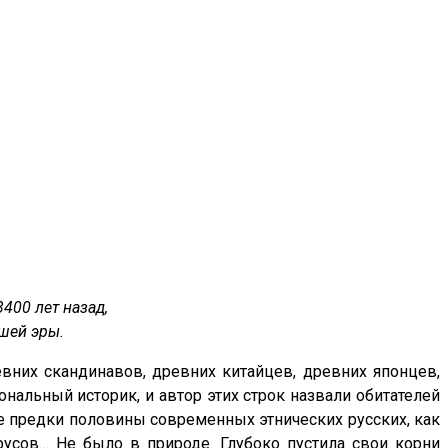
400 лет назад,
ашей эры.
евних скандинавов, древних китайцев, древних японцев,
ональный историк, и автор этих строк назвали обитателей
мые предки половины современных этнических русских, как
усов… Не было в природе. Глубоко пустила свои корни