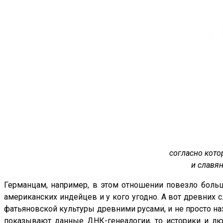
согласно кото
и славян
Германцам, например, в этом отношении повезло больше
американских индейцев и у кого угодно. А вот древних с
фатьяновской культуры древними русами, и не просто наз
показывают данные ДНК-генеалогии, то историки и лю