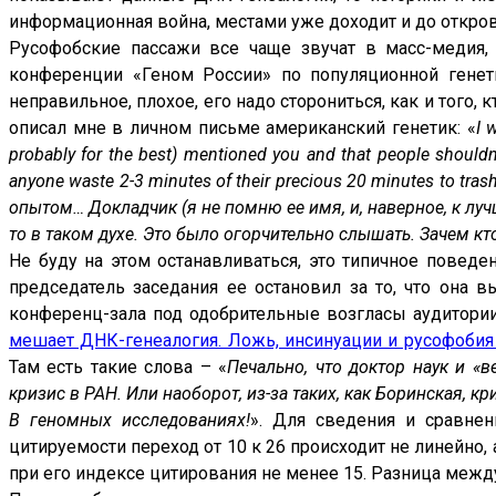
информационная война, местами уже доходит и до откро
Русофобские пассажи все чаще звучат в масс-медия,
конференции «Геном России» по популяционной генети
неправильное, плохое, его надо сторониться, как и того, 
описал мне в личном письме американский генетик: «
I 
probably for the best) mentioned you and that people shouldn
anyone waste 2-3 minutes of their precious 20 minutes to tra
опытом… Докладчик (я не помню ее имя, и, наверное, к луч
то в таком духе. Это было огорчительно слышать. Зачем кт
Не буду на этом останавливаться, это типичное поведе
председатель заседания ее остановил за то, что она 
конференц-зала под одобрительные возгласы аудитории.
мешает ДНК-генеалогия. Ложь, инсинуации и русофобия
Там есть такие слова – «
Печально, что доктор наук и «
кризис в РАН. Или наоборот, из-за таких, как Боринская, кр
В геномных исследованиях!
». Для сведения и сравнен
цитируемости переход от 10 к 26 происходит не линейно
при его индексе цитирования не менее 15. Разница между