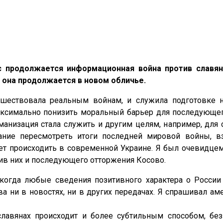
с продолжается информационная война против славян 
 она продолжается в новом обличье.
дшествовала реальным войнам, и служила подготовке н
ксимально понизить моральный барьер для последующег
манизация стала служить и другим целям, например, для
ание пересмотреть итоги последней мировой войны, вз
т происходить в современной Украине. Я был очевидцем
ив них и последующего отторжения Косово.
когда любые сведения позитивного характера о России 
а ни в новостях, ни в других передачах. Я спрашивал ам
славянах происходит и более субтильным способом, бе