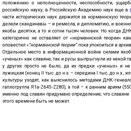
положению о неполноценности, неспособности, ущерб
российскую науку, в Российскую Академию наук еще в
части исторических наук держится за норманнскую теори
делали скандинавы – и ремесла, и дипломатию, и военное
якобы десятки, а то и сотни тысяч человек. Но когда ДНК
категорично не оставляет от «норманнской теории» кам
оповестил «
”норманнской теории” пока упокоиться в архи
Отдельное место в информационной войне силами якобы
«ученых» как славяне, так и русы выпрыгнули из некой таба
у других просто не было, да их предки «ученых» и не
лужицкая (конец II тыс. до н.э. – середина I тыс. до н.э.
культуры уходят, как выяснилось методами ДНК-генеалог
гаплогруппа R1a-Z645-Z280), а той – к ранним ариям (55
именно под славян придумано определение, что славяне 
этого времени быть не может.