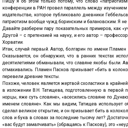
Пишу я об этом только потому, что слово «патриотизм
конференции в РАН провел параллель между изучением и
издательстве, которое публиковало дневники Геббельса 
патриотизм вообще чужд боринским и балановским. Я не зн
Давайте разберем пару показательных примеров, как «уч
Другой – с претензией на науку, и его автор – професс
Хорватии.
Итак, случай первый. Автор, болгарин по имени Пламен
Оказывается, он обнаружил, что в ранних текстах испо
десятилетиями обманывали, что славяне якобы были. Авт
отмахивались. Пламен Пасков призывает «бить в колокол
перевели древние тексты.
Похоже, человек является жертвой схоластики в крайней 
в изложении В.Н. Татищева, подготовленную в первой п
норцы, яже суть словяне», «всесились словяне по Дунаю
именем словяне». Как мы видим, Татищев использует оба
сделал великое открытие, и он призывает бить в колоко
слов и букв в словах за последние тысячу лет? Достаточ
«вас будут замалчивать» (обращаясь к Паскову), это «неуд