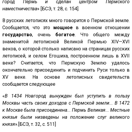
город Пермь и сделан центром Пермского
наместничества
» [БСЭ, т. 28, с. 154].
В русских летописях много говорится о Пермской земле.
Сообщается, что это
мощное
в военном отношении
государство
, очень
богатое
. Что общего между
знаменитой летописной Великой Пермью XIV—XVI
веков, о которой столько написано на страницах русских
летописей, и селом Егошиха, построенном лишь в XVII
веке? Считается, что Пермскую Землю удалось
окончательно присоединить и подчинить Руси только в
XV веке. На основе летописных свидетельств
сообщается следующее
«
В 1434 Новгород вынужден был уступить в пользу
Москвы часть своих доходов с Пермской земли... В 1472
к Москве была присоединена... Пермь Великая... Местные
князья были низведены на положение слуг великого
князя
».[БСЭ, т. 32, с. 511]