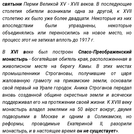
святыни
Перми Великой XV - XVII веков. В последующие
столетия обители возникали одна за другой, к XVII
столетию их было уже более двадцати. Некоторые из них
впоследствии были упразднены, некоторые
объединялись или переносились на новое место, но
процесс этот не затихал вплоть до 1917 г.
В
XVI
в
еке был построен
Спасо-Преображенский
монастырь
- богатейшая обитель края, расположеннная в
живописном месте на берегу Камы. В этих местах
промышленники Строгановы, получившие от царя
жалованную грамоту на прикамские земли, основали
свой первый на Урале городок. Аника Строганов передал
вновь созданной общине окрестные земли и всячески
поддерживал его на протяжении своей жизни. К XVIII веку
монастырь владел землями на 50 вёрст вокруг, двумя
подворьями в Москве и одним в Соликамске, но
реформы, проводимые Екатериной II, разорили
монастырь, и в настоящее время
он не существует
»
.