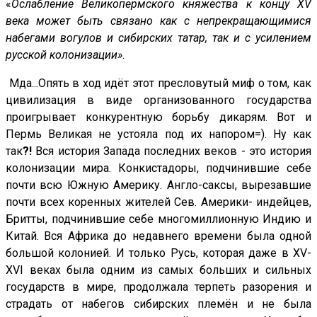
«
Ослабление Великопермского княжества к концу XV
века может быть связано как с непрекращающимися
набегами вогулов и сибирских татар, так и с усилением
русской колонизации»
.
Мда...Опять в ход идёт этот пресловутый миф о том, как
цивилизация в виде организованного государства
проигрывает конкурентную борьбу дикарям. Вот и
Пермь Великая не устояла под их напором=). Ну как
так
?!
Вся история Запада последних веков - это история
колонизации мира. Конкистадоры, подчинившие себе
почти всю Южную Америку. Англо-саксы, вырезавшие
почти всех коренных жителей Сев. Америки- индейцев,
Бритты, подчинившие себе многомиллионную Индию и
Китай. Вся Африка до недавнего времени была одной
большой колонией. И только Русь, которая даже в XV-
XVI веках была одним из самых больших и сильных
государств в мире, продолжала терпеть разорения и
страдать от набегов сибирских племён и не была