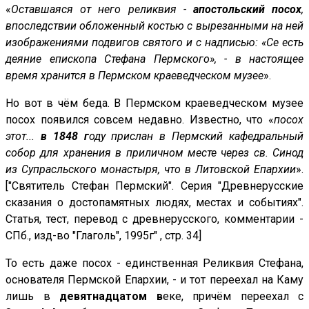
«
Оставшаяся от него реликвия -
апостольский посох
,
впоследствии обложенный костью с вырезанными на ней
изображениями подвигов святого и с надписью: «Се есть
деяние епископа Стефана Пермского», - в настоящее
время хранится в Пермском краеведческом музее
».
Но вот в чём беда. В Пермском краеведческом музее
посох появился совсем недавно. Известно, что «
посох
этот...
в 1848 г
оду прислан в Пермский кафедральный
собор для хранения в приличном месте через св. Синод
из Супрасльского монастыря, что в Литовской Епархии
».
["Cвятитель Стефан Пермский". Серия "Древнерусские
сказания о достопамятных людях, местах и событиях".
Статья, тест, перевод с древнерусского, комментарии -
СПб., изд-во "Глаголь", 1995г" , стр. 34]
То есть даже посох - единственная Реликвия Стефана,
основателя Пермской Епархии, - и тот переехал на Каму
лишь в
девятнадцатом в
еке, причём переехал с