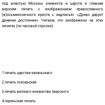
под властью Москвы княжеств и царств и главная
верхняя печать с изображением православного
(в)осьмиконечного креста с надписью: «
Древо дарует
древнее достояние
». Читаем, что изображено на этих
печатях (по часовой стрелке):
1.
печать царства казаньскаго
.
2.
печать псковьская
3.
печать велiкаго княжества тверского
4.
пермьская печать.