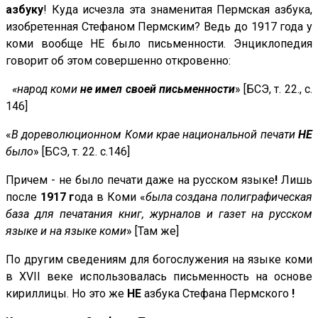
азбуку
! Куда исчезла эта знаменитая Пермская азбука,
изобретенная Стефаном Пермским? Ведь до 1917 года у
коми вообще НЕ было письменности. Энциклопедия
говорит об этом совершенно откровенно:
«народ коми
не имел своей письменности
» [БСЭ, т. 22., с.
146]
«
В дореволюционном Коми крае национальной печати
НЕ
было
» [БСЭ, т. 22. с.146]
Причем - не было печати даже на русском языке
!
Лишь
после
1917 г
ода в Коми «
была создана полиграфическая
база для печатания книг, журналов и газет на русском
языке и на языке коми
» [Там же]
По другим сведениям для богослужения на языке коми
в XVII веке использовалась письменность на основе
кириллицы. Но это же
НЕ
азбука Стефана Пермского
!