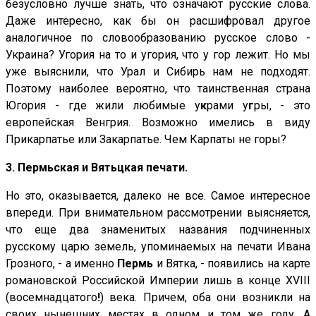
безусловно лучше знать, что означают русские слова.
Даже интересно, как бы он расшифровал другое
аналогичное по словообразованию русское слово -
Украина? Угория на то и угория, что у гор лежит. Но мы
уже выяснили, что Урал и Сибирь нам не подходят.
Поэтому наиболее вероятно, что таинственная страна
Югория - где жили любимые у
к
рами у
г
ры, - это
европейская Венгрия. Возможно имелись в виду
Прикарпатье или Закарпатье. Чем Карпаты не горы?
3.
Пермьская и Вятьцкая печати.
Но это, оказывается, далеко не все. Самое интересное
впереди. При внимательном рассмотрении выясняется,
что еще два знаменитых названия подчиненных
русскому царю земель, упоминаемых на печати Ивана
Грозного, - а именно
Пермь
и Вятка, - появились на карте
романовской Российской Империи лишь в конце XVIII
(восемнадцатого
!
) века. Причем, оба они возникли на
своих нынешних местах в одном и том же году. А