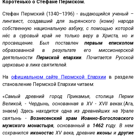
Коротенько о Стефане Пермском.
Стефан Пермский (1340–1396) -
выдающийся ученый –
лингвист, создавший для зырянского (коми) народа
собственную национальную азбуку, с помощью которой
нёс в суровый край не только веру в Христа, но и
просвещение. Был поставлен
первым епископом
образованной в результате его миссионерской
деятельности
Пермской епархии
. Почитается Русской
церковью в лике святителей.
На
официальном сайте Пермской Епархии
в разделе
становление Пермской Епархии читаем:
«
Самый древний город Прикамья, столица Перми
Великой, - Чердынь, основанная в XV - XVII веках.
(Ага,
знаем)
Здесь находится одна из древнейших на Урале
святынь -
Вознесенский храм Иоанно-Богословского
мужского монастыря
, основанный в
1462 г
оду. В нем
сохранился
иконостас
XV века, древние
иконы
и
другие