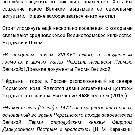
способна защитить от них своё княжество. Хоть бы
сражение какое Великое выдумали со свирепыми
вогулами. Но даже заморачиваться никто не стал..
Стоит упомянуть ещё несколько поселений, с которыми
связывают средневековое Великопермское княжество.
Чердынь и Покча.
«
В писцовых книгах XVI-XVII веков, в государевых
грамотах и других указах Чердынь называли Пермью
Великой
».[Древние документы Перми Великой]
Че́рдынь - город в России, расположенный на севере
Пермского края. Является административным центром
Чердынского района. Население-
4686
человек (2016г)
«На месте села (Покча) с 1472 года существовал городок,
основанный во время Чердынского похода завоевателем
Великой Перми стародубским князем Фёдором
Давыдовичем Пёстрым с крепостью»
[Н. М. Карамзин.