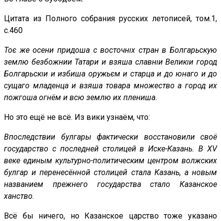
Цитата из Полного собрания русских летописей, том.1,
с.460
Тоє же осени придоша с восточнıх стран в Болгарьскую
землю безбожнии Татари и взяша славнıи Великıи город
Болгарьскıи и избиша оружьєм и старца и до юнаго и до
сущаго младенца и взяша товара множество а город их
пожгоша огнём и всю землю их плениша
.
Но это ещё не всё. Из вики узнаём, что:
Впоследствии булгары фактически восстановили своё
государство с последней столицей в Иске-Казань. В XV
веке единым культурно-политическим центром волжских
булгар и перенесённой столицей стала Казань, а новым
названием прежнего государства стало Казанское
ханство.
Всё бы ничего, но Казанское царство тоже указано