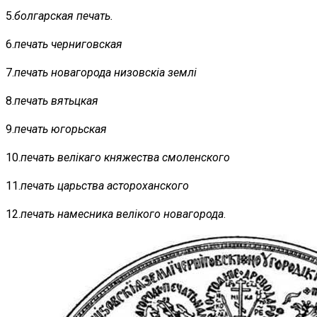
5.
болгарская печать.
6.
печать черниговская
7.
печать новагорода низовскiа землi
8.
печать вятьцкая
9.
печать югорьская
10.
печать велiкаго княжества смоленского
11.
печать царьства астороханского
12.
печать намесника велiкого новагорода
.