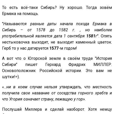
То есть всё-таки Сибирь? Ну хорошо. Тогда зовём
Ермака на помощь.
"
Называются разные даты начала похода Ермака в
Сибирь – от 1578 до 1582 г. , но наиболее
употребительной является дата 1 сентября
1581
г
". Опять
нестыковочка выходит, не выходит каменный цветок.
Герб то у нас датируется
1577
-м годом!
А вот что о Югорской земле в своём труде "История
Сибири" пишет Герхард Фридрих МИЛЛЕР.
Основоположник Российской истории. Это вам не
шутки!=).
«...
ни в коем случае нельзя утверждать, что местность
получила свое название от соседства горного хребта и
что Угория означает страну, лежащую у гор
».
Послушай Миллера и сделай наоборот. Хотя немцу