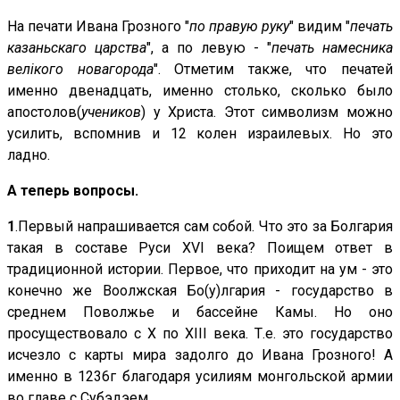
На печати Ивана Грозного "
по правую руку
" видим "
печать
казаньскаго царства
", а по левую - "
печать намесника
велiкого новагорода
". Отметим также, что печатей
именно двенадцать, именно столько, сколько было
апостолов(
учеников
) у Христа. Этот символизм можно
усилить, вспомнив и 12 колен израилевых. Но это
ладно.
А теперь вопросы.
1
.Первый напрашивается сам собой. Что это за Болгария
такая в составе Руси XVI века? Поищем ответ в
традиционной истории. Первое, что приходит на ум - это
конечно же Воолжская Бо(у)лгария - государство в
среднем Поволжье и бассейне Камы. Но оно
просуществовало с X по XIII века. Т.е. это государство
исчезло с карты мира задолго до Ивана Грозного! А
именно в 1236г благодаря усилиям монгольской армии
во главе с Субэдэем.