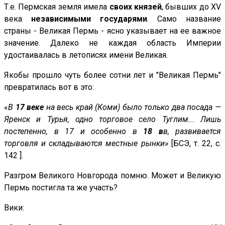
Т.е. Пермская земля имела
своих князей
, бывших до XV
века
независимыми государями
. Само название
страны - Великая Пермь - ясно указывает на ее важное
значение. Далеко не каждая область Империи
удостаивалась в летописях имени Великая.
Якобы прошло чуть более сотни лет и "Великая Пермь"
превратилась вот в это:
«
В
17 веке
на весь край (Коми) было только два посада —
Яренск и Турья, одно торговое село Туглим... Лишь
постепенно, в 17 и особенно в
18 в
в, развивается
торговля и складываются местные рынки»
[БСЭ, т. 22, с.
142 ].
Разгром Великого Новгорода помню. Может и Великую
Пермь постигла та же участь?
Вики: