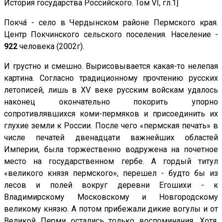
История государства Российского. Том VI, гл.1]
Покча́ - село в Чердынском районе Пермского края.
Центр Покчинского сельского поселения. Население -
922
человека (2002г).
И грустно и смешно. Вырисовывается какая-то нелепая
картина. Согласно традиционному прочтению русских
летописей, лишь в XV веке русским войскам удалось
наконец окончательно покорить упорно
сопротивлявшихся коми-пермяков и присоединить их
глухие земли к России. После чего «пермская печать» в
числе печатей двенадцати важнейших областей
Империи, была торжественно водружена на почетное
место на государственном гербе. А гордый титул
«великого князя пермского», перешел - будто бы из
лесов и полей вокруг деревни Егошихи - к
Владимирскому Московскому и Новгородскому
великому князю. А потом прибежали дикие вогулы и от
Великой Перми остались только воспоминания. Хотя,