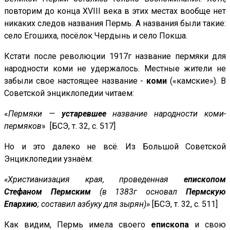
повторим до конца XVIII века в этих местах вообще нет
никаких следов названия Пермь. А названия были такие:
село Егошиха, посёлок Чердынь и село Покша.
Кстати после революции 1917г название пермяки для
народности коми не удержалось. Местные жители не
забыли свое настоящее название -
коми
(«камские»). В
Советской энциклопедии читаем:
«
Пермяки —
устаревшее
название народности коми-
пермяков
» [БСЭ, т. 32, с. 517]
Но и это далеко не всё. Из Большой Советской
Энциклопедии узнаём:
«Христианизация края, проведенная
епископом
Стефаном Пермским
(в 1383г основал
Пермскую
Епархию
; составил азбуку для зырян)»
[БСЭ, т. 32, с. 511]
Как видим, Пермь имела своего
епископа
и свою