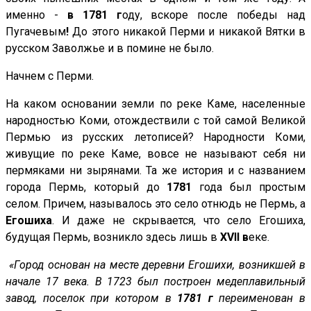
именно -
в 1781 г
оду, вскоре после победы над
Пугачевым
!
До этого никакой Перми и никакой Вятки в
русском Заволжье и в помине не было.
Начнем с Перми.
На каком основании земли по реке Каме, населенные
народностью Коми, отождествили с той самой Великой
Пермью из русских летописей? Народности Коми,
живущие по реке Каме, вовсе не называют себя ни
пермяками ни зырянами. Та же история и с названием
города Пермь, который до
1781
года был простым
селом. Причем, называлось это село отнюдь не Пермь, а
Егошиха
. И даже не скрывается, что село Егошиха,
будущая Пермь, возникло здесь лишь в
XVII в
еке.
«Город основан на месте деревни Егошихи, возникшей в
начале 17 века. В 1723 был построен медеплавильный
завод, поселок при котором в
1781
г
переименован в