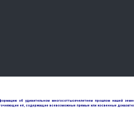
ормацию об удивительном многосоттысячелетнем прошлом нашей земной
точняющие её, содержащие всевозможные прямые или косвенные доказател