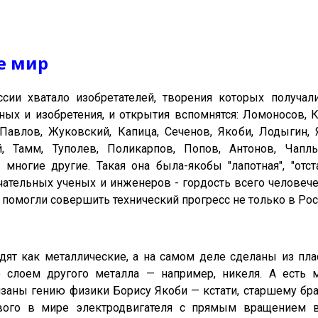
е мир
сии хватало изобретателей, творения которых получ
ных и изобретения, и открытия вспомнятся: Ломоносов, 
Павлов, Жуковский, Капица, Сеченов, Якоби, Лодыгин, 
, Тамм, Туполев, Поликарпов, Попов, Антонов, Чаплы
 многие другие. Такая она была-якобы "лапотная", "отс
чательных ученых и инженеров - гордость всего человеч
 помогли совершить технический прогресс не только в Росс
дят как металлические, а на самом деле сделаны из пла
е слоем другого металла — например, никеля. А есть 
аны гению физики Борису Якоби — кстати, старшему бра
вого в мире электродвигателя с прямым вращением в