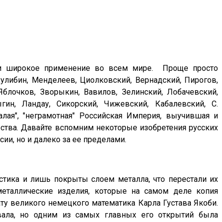
али широкое применение во всем мире. Проще просто
Кулибин, Менделеев, Циолковский, Вернадский, Пирогов,
Яблочков, Зворыкин, Вавилов, Зелинский, Лобачевский,
гин, Ландау, Сикорский, Чижевский, Кабалевский, С.
талая", "неграмотная" Российская Империя, выучившая и
ества.
Давайте вспомним некоторые изобретения русских
ии, но и далеко за ее пределами.
стика и лишь покрыты слоем металла, что перестали их
металлические изделия, которые на самом деле копия
ту великого немецкого математика Карла Густава Якоби.
ала, но одним из самых главных его открытий была