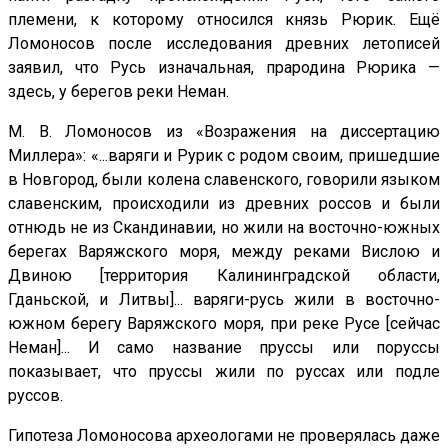
племени, к которому относился князь Рюрик. Ещё
Ломоносов после исследования древних летописей
заявил, что Русь изначальная, прародина Рюрика —
здесь, у берегов реки Неман.
М. В. Ломоносов из «Возражения на диссертацию
Миллера»: «...варяги и Рурик с родом своим, пришедшие
в Новгород, были колена славенского, говорили языком
славенским, происходили из древних россов и были
отнюдь не из Скандинавии, но жили на восточно-южных
берегах Варяжского моря, между реками Вислою и
Двиною [территория Калининградской области,
Гданьской, и Литвы]... варяги-русь жили в восточно-
южном берегу Варяжского моря, при реке Русе [сейчас
Неман]... И само название пруссы или поруссы
показывает, что пруссы жили по руссах или подле
руссов.
Гипотеза Ломоносова археологами не проверялась даже