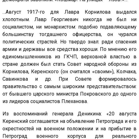
…Август 1917-го для Лавра Корнилова выдался
хлопотным. Лавр Георгиевич никогда не был ни
социалистом, ни монархистом: подобно подавляющему
большинству тогдашнего офицерства, он чурался
политических страстей. Но твердо знал: ради спасения
армии и державы все средства хороши. По мнению его
единомышленников из ГКЧП, верховной властью в
стране должен был стать Совет народной обороны из
Корнилова, Керенского (он считался «своим»), Колчака,
Савинкова и др. При Совете формировалось
правительство с самым широким представительством:
от бывшего царского министра Покровского до одного
из лидеров социалистов Плеханова.
Из воспоминаний генерала Деникина: «20 августа
Керенский соглашается на объявление Петрограда и его
окрестностей на военном положении и на прибытие в
Петроград военного корпуса для реального