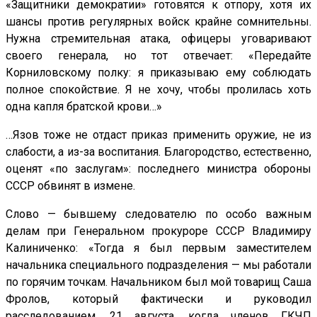
«Защитники демократии» готовятся к отпору, хотя их
шансы против регулярных войск крайне сомнительны.
Нужна стремительная атака, офицеры уговаривают
своего генерала, но тот отвечает: «Передайте
Корниловскому полку: я приказываю ему соблюдать
полное спокойствие. Я не хочу, чтобы пролилась хоть
одна капля братской крови…»
…Язов тоже не отдаст приказ применить оружие, не из
слабости, а из-за воспитания. Благородство, естественно,
оценят «по заслугам»: последнего министра обороны
СССР обвинят в измене.
Слово — бывшему следователю по особо важным
делам при Генеральном прокуроре СССР Владимиру
Калиниченко: «Тогда я был первым заместителем
начальника специального подразделения — мы работали
по горячим точкам. Начальником был мой товарищ Саша
Фролов, который фактически и руководил
расследованием. 21 августа, когда членов ГКЧП