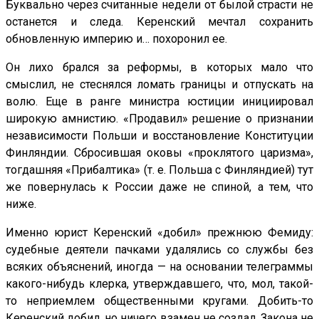
Буквально через считанные недели от былой страсти не
останется и следа. Керенский мечтал сохранить
обновленную империю и… похоронил ее.
Он лихо брался за реформы, в которых мало что
смыслил, не стеснялся ломать границы и отпускать на
волю. Еще в ранге министра юстиции инициировал
широкую амнистию. «Продавил» решение о признании
независимости Польши и восстановление Конституции
Финляндии. Сбросившая оковы «проклятого царизма»,
тогдашняя «Прибалтика» (т. е. Польша с Финляндией) тут
же повернулась к России даже не спиной, а тем, что
ниже.
Именно юрист Керенский «добил» прежнюю Фемиду:
судебные деятели пачками удалялись со службы без
всяких объяснений, иногда — на основании телеграммы
какого-нибудь клерка, утверждавшего, что, мол, такой-
то неприемлем общественными кругами. Добить-то
Керенский добил, но ничего взамен не создал. Закона не