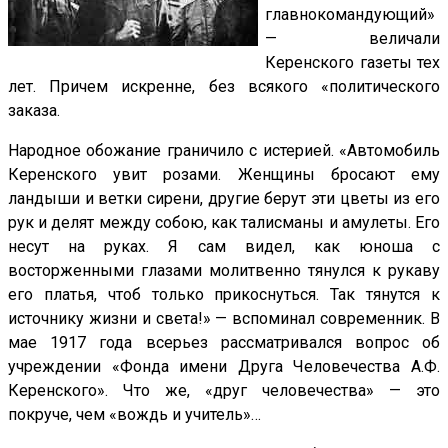
главнокомандующий»
— величали
Керенского газеты тех
лет. Причем искренне, без всякого «политического
заказа.
Народное обожание граничило с истерией. «Автомобиль
Керенского увит розами. Женщины бросают ему
ландыши и ветки сирени, другие берут эти цветы из его
рук и делят между собою, как талисманы и амулеты. Его
несут на руках. Я сам видел, как юноша с
восторженными глазами молитвенно тянулся к рукаву
его платья, чтоб только прикоснуться. Так тянутся к
источнику жизни и света!» — вспоминал современник. В
мае 1917 года всерьез рассматривался вопрос об
учреждении «Фонда имени Друга Человечества А.Ф.
Керенского». Что же, «друг человечества» — это
покруче, чем «вождь и учитель»…