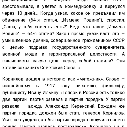
арестовывали, я улетел в командировку и вернулся
через 10 дней… Когда узнал, какое он предъявил им
обвинение (64-я статья, „Измена Родине"), спросил:
„Саша, у тебя совесть есть?" Ведь что такое „Измена
Родине" — 64-я статья? Закон прямо указывает: это —
умышленное деяние, совершенное гражданином СССР
с целью подрыва государственного суверенитета,
военной мощи и территориальной целостности. А
гэкачеписты какую цель перед собой ставили? Они
хотели сохранить Советский Союз…»
Корнилов вошел в историю как «мятежник». Слово —
виднейшему в 1917 году писателю, философу,
публицисту Ивану Ильину: «Теперь в России есть только
две партии: партия развала и партия порядка. У партии
развала — вождь Александр Керенский. Вождем же
партии порядка должен был стать генерал Корнилов.
Увы, не суждено, чтобы партия порядка получила своего
вождя. Партия развала постаралась». Корнилов ни в