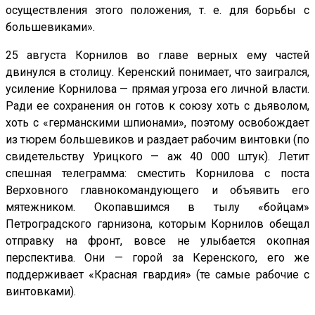
осуществления этого положения, т. е. для борьбы с
большевиками».
25 августа Корнилов во главе верных ему частей
двинулся в столицу. Керенский понимает, что заигрался,
усиление Корнилова — прямая угроза его личной власти.
Ради ее сохранения он готов к союзу хоть с дьяволом,
хоть с «германскими шпионами», поэтому освобождает
из тюрем большевиков и раздает рабочим винтовки (по
свидетельству Урицкого — аж 40 000 штук). Летит
спешная телеграмма: сместить Корнилова с поста
Верховного главнокомандующего и объявить его
мятежником. Окопавшимся в тылу «бойцам»
Петроградского гарнизона, которым Корнилов обещал
отправку на фронт, вовсе не улыбается окопная
перспектива. Они — горой за Керенского, его же
поддерживает «Красная гвардия» (те самые рабочие с
винтовками).