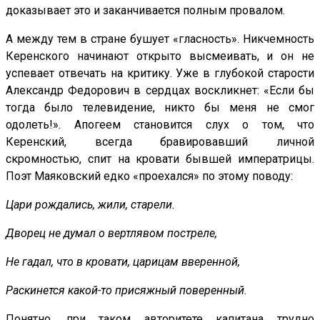
доказывает это и заканчивается полным провалом.
А между тем в стране бушует «гласность». Никчемность
Керенского начинают открыто высмеивать, и он не
успевает отвечать на критику. Уже в глубокой старости
Александр Федорович в сердцах воскликнет: «Если бы
тогда было телевидение, никто бы меня не смог
одолеть!». Апогеем становится слух о том, что
Керенский, всегда бравировавший личной
скромностью, спит на кровати бывшей императрицы.
Поэт Маяковский едко «проехался» по этому поводу:
Цари рождались, жили, старели.
Дворец не думал о вертлявом постреле,
Не гадал, что в кровати, царицам вверенной,
Раскинется какой-то присяжный поверенный.
Понятно, при таком авторитете капитана трудно