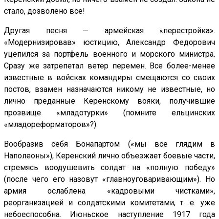
стало, дозволено все!
Другая песня — армейская «перестройка».
«Модернизировав» юстицию, Александр Федорович
уцепился за портфель военного и морского министра.
Сразу же затрепетал ветер перемен. Все более-менее
известные в войсках командиры смещаются со своих
постов, взамен назначаются никому не известные, но
лично преданные Керенскому вояки, получившие
прозвище «младотурки» (помните ельцинских
«младореформаторов»?).
Вообразив себя Бонапартом («мы все глядим в
Наполеоны»), Керенский лично объезжает боевые части,
стремясь воодушевить солдат на «полную победу»
(после чего его назовут «главноуговаривающим»). Но
армия ослаблена «кадровыми чистками»,
реорганизацией и солдатскими комитетами, т. е. уже
небоеспособна. Июньское наступление 1917 года