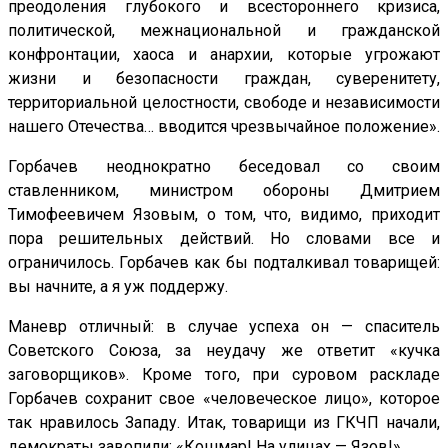
преодоления глубокого и всестороннего кризиса,
политической, межнациональной и гражданской
конфронтации, хаоса и анархии, которые угрожают
жизни и безопасности граждан, суверенитету,
территориальной целостности, свободе и независимости
нашего Отечества… вводится чрезвычайное положение».
Горбачев неоднократно беседовал со своим
ставленником, министром обороны Дмитрием
Тимофеевичем Язовым, о том, что, видимо, приходит
пора решительных действий. Но словами все и
ограничилось. Горбачев как бы подталкивал товарищей:
вы начните, а я уж поддержу.
Маневр отличный: в случае успеха он — спаситель
Советского Союза, за неудачу же ответит «кучка
заговорщиков». Кроме того, при суровом раскладе
Горбачев сохранит свое «человеческое лицо», которое
так нравилось Западу. Итак, товарищи из ГКЧП начали,
демократы завопили: «Кошмар! На улицах — Язов!»…