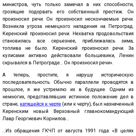
министров, чуть только замечал в них способности,
грозящие подорвать его собственный престиж. Он
произносил речи. Он произносил нескончаемые речи.
Возникла угроза немецкого нападения на Петроград.
Керенский произносил речи. Нехватка продовольствия
становилась все серьезнее, приближалась зима,
топлива не было. Керенский произносил речи. За
кулисами активно действовали большевики, Ленин
скрывался в Петрограде… Он произносил речи».
А теперь, простите, я нарушу историческую
последовательность. Обычно параллели проводятся в
прошлое, я же устремлю их в будущее. Одним из
немногих, представлявших истинное положение дел в
стране,
катящейся к черте
(или к черту), был назначенный
Керенским новый Верховный главнокомандующий
Лавр Георгиевич Корнилов…
…Из обращения ГКЧП от августа 1991 года: «В целях