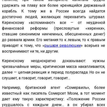
удержать на плаву все более кренящийся державный
корабль. К тому же в России всегда найдется
достаточно людей, желающих перехватить штурвал.
Керенскому «вспоминают» все — от неудачной
финансовой реформы (пресловутые «керенки»,
ставшие синонимом никчемных, обесцененных денег)
до развала армии. Его метания то к левым, то к правым
приводят к тому, что «
рыцаря революции
» всерьез не
воспринимают ни те, ни другие.
Керенскому неоднократно доказывают: нужны
чрезвычайные меры, критическая масса накапливается,
далее — цепная реакция и период полураспада. Но он не
слушает, а говорит, говорит, говорит…
Например, британский агент «Сомервиль», более
известный как писатель Сомерсет Моэм, в тот момент
дает ему такую характеристику: «Положение России
ухудшалось с каждым днем… а он убирал всех