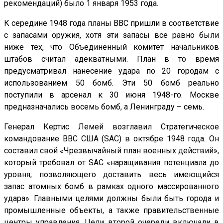
рекомендаций) было 1 января 1953 года.
К середине 1948 года планы ВВС пришли в соответствие
с запасами оружия, хотя эти запасы все равно были
ниже тех, что Объединенный комитет начальников
штабов считал адекватными. План в то время
предусматривал нанесение удара по 20 городам с
использованием 50 бомб. Эти 50 бомб реально
поступили в арсенал к 30 июня 1948-го. Москве
предназначались восемь бомб, а Ленинграду – семь.
Генерал Кертис Лемей возглавил Стратегическое
командование ВВС США (SAC) в октябре 1948 года. Он
составил свой «Чрезвычайный план военных действий»,
который требовал от SAC «наращивания потенциала до
уровня, позволяющего доставить весь имеющийся
запас атомных бомб в рамках одного массированного
удара». Главными целями должны были быть города и
промышленные объекты, а также правительственные
центры управления. Цели второй очереди включали в