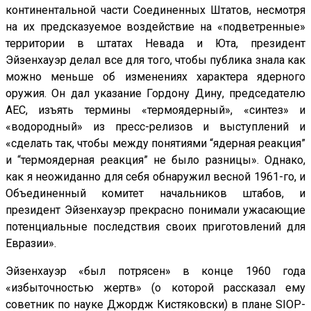
континентальной части Соединенных Штатов, несмотря
на их предсказуемое воздействие на «подветренные»
территории в штатах Невада и Юта, президент
Эйзенхауэр делал все для того, чтобы публика знала как
можно меньше об изменениях характера ядерного
оружия. Он дал указание Гордону Дину, председателю
AEC, изъять термины «термоядерный», «синтез» и
«водородный» из пресс-релизов и выступлений и
«сделать так, чтобы между понятиями “ядерная реакция”
и “термоядерная реакция” не было разницы». Однако,
как я неожиданно для себя обнаружил весной 1961-го, и
Объединенный комитет начальников штабов, и
президент Эйзенхауэр прекрасно понимали ужасающие
потенциальные последствия своих приготовлений для
Евразии».
Эйзенхауэр «был потрясен» в конце 1960 года
«избыточностью жертв» (о которой рассказал ему
советник по науке Джордж Кистяковски) в плане SIOP-