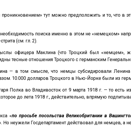
 проникновением» тут можно предположить и то, что в 
а необходимость поиска именно в этом не «немецком» напр
рита (см. гл. 2).
слы офицера Маклина (что Троцкий был «немцем», жи
евидны тесные отношения Троцкого с германским Генеральн
нина — в том смысле, что немцы субсидировали Ленина
зом. 10.000 долларов Троцкого в Нью-Йорке были из герм
аря Полка во Владивосток от 9 марта 1918 г. — то есть 
торое до лета 1918 г., действительно, впрямую подпитыв
кса «
по просьбе посольства Великобритании в Вашингтон
». Но неужели Госдепартамент действовал для немцев, а н