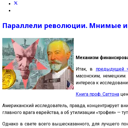
Параллели революции. Мнимые и
Механизм финансиров
Итак, в
предыдущей ч
масонским, немецким.
интереса к исследовани
Книга проф. Саттона
цен
Американский исследователь, правда, концентрирует вн
главного врага еврейства, а об утилизации «трофея» — ту
Однако в свете всего вышесказанного, для лучшего по