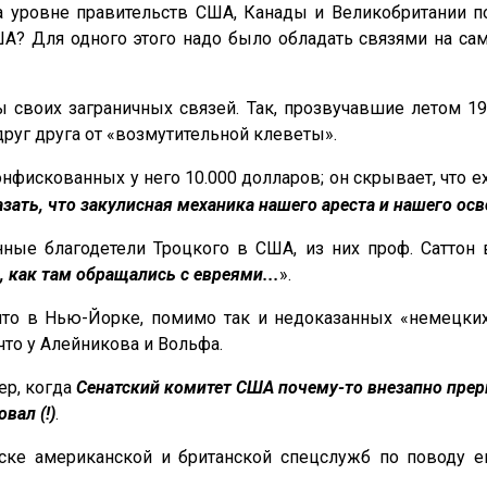
а уровне правительств США, Канады и Великобритании 
А? Для одного этого надо было обладать связями на с
ы своих заграничных связей. Так, прозвучавшие летом 1
уг друга от «возмутительной клеветы».
нфискованных у него 10.000 долларов; он скрывает, что 
зать, что закулисная механика нашего ареста и нашего ос
нные благодетели Троцкого в США, из них проф. Сатто
 как там обращались с евреями...
».
что в Нью-Йорке, помимо так и недоказанных «немецки
что у Алейникова и Вольфа.
ер, когда
Сенатский комитет США почему-то внезапно прер
вал (!)
.
иске американской и британской спецслужб по поводу 