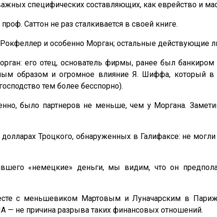
 важных специфических составляющих, как еврейство и ма
роф. Саттон не раз сталкивается в своей книге.
ют Рокфеллер и особенно Морган; остальные действующие л
рган: его отец, основатель фирмы, ранее был банкиром 
ным образом и огромное влияние Я. Шиффа, который 
господство тем более бесспорно).
енно, было партнеров не меньше, чем у Моргана. Замет
долларах Троцкого, обнаруженных в Галифаксе: не могли 
лявшего «немецкие» деньги, мы видим, что он предпол
сте с меньшевиком Мартовым и Луначарским в Париже
ША — не причина разрыва таких финансовых отношений.