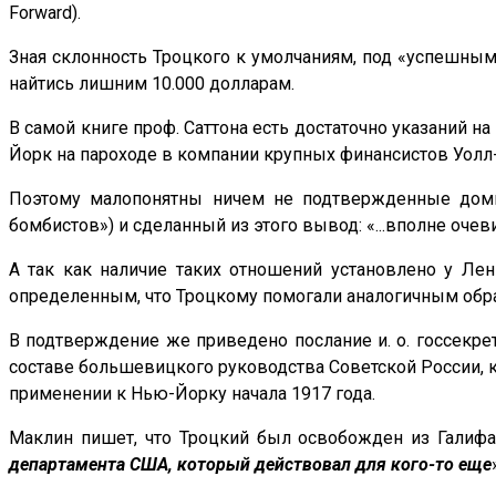
Forward).
Зная склонность Троцкого к умолчаниям, под «успешным
найтись лишним 10.000 долларам.
В самой книге проф. Саттона есть достаточно указаний н
Йорк на пароходе в компании крупных финансистов Уолл-ст
Поэтому малопонятны ничем не подтвержденные домы
бомбистов») и сделанный из этого вывод: «...вполне оч
А так как наличие таких отношений установлено у Ле
определенным, что Троцкому помогали аналогичным обра
В подтверждение же приведено послание и. о. госсекрет
составе большевицкого руководства Советской России, ко
применении к Нью-Йорку начала 1917 года.
Маклин пишет, что Троцкий был освобожден из Галифа
департамента США, который действовал для кого-то еще