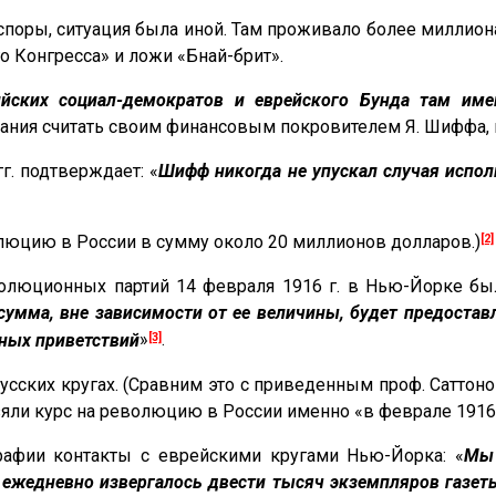
поры, ситуация была иной. Там проживало более миллион
 Конгресса» и ложи «Бнай-брит».
ийских социал-демократов и еврейского Бунда там им
ания считать своим финансовым покровителем Я. Шиффа, 
. подтверждает: «
Шифф никогда не упускал случая испол
[2]
люцию в России в сумму около 20 миллионов долларов.)
олюционных партий 14 февраля 1916 г. в Нью-Йорке был
сумма, вне зависимости от ее величины, будет предоста
[3]
ных приветствий
»
.
усских кругах. (Сравним это с приведенным проф. Саттон
зяли курс на революцию в России именно «в феврале 1916 
рафии контакты с еврейскими кругами Нью-Йорка: «
Мы 
ежедневно извергалось двести тысяч экземпляров газеты