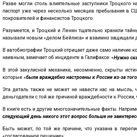
Разве могли столь влиятельные заступники Троцкого н
паспорт уже через несколько месяцев пребывания в СШ
покровителей и финансистов Троцкого.
Разумеется, и Троцкий и Ленин тщательно хранили тайн
называли новым «делом Бейлиса» и взаимно защищали др
В автобиографии Троцкий отрицает даже само наличие ко
наивным, замечает об инциденте в Галифаксе: «
Нужно ска
В этой закулисной механике, несомненно, скрыты исти
которые «
были враждебно настроены к России из-за того,
Эта деталь также не может не навести нас на мысль, 
деньгодатели с той же причиной враждебности к России, 
В книге есть и другие многозначительные факты. Наприм
следующий день никого этот вопрос больше не заинтересо
Быть может, по той же причине, что указана в переп
«согласованное решение»: