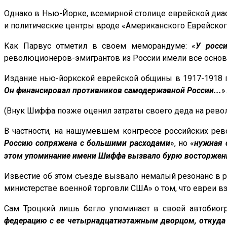
Однако в Нью-Йорке, всемирной столице еврейской диас
и политические центры вроде «Американского Еврейского
Как Парвус отметил в своем меморандуме: «
У росс
революционеров-эмигрантов из России имели все основ
Издание нью-йоркской еврейской общины в 1917-1918 гг
Он финансировал противников самодержавной России...
».
(Внук Шиффа позже оценил затраты своего деда на рево
В частности, на нашумевшем конгрессе российских рев
Россию сопряжена с большими расходами
», но «
нужная 
этом упоминание имени Шиффа вызвало бурю восторжен
Известие об этом съезде вызвало немалый резонанс в р
министерстве военной торговли США» о том, что евреи в
Сам Троцкий лишь бегло упоминает в своей автобиог
федерацию с ее четырнадцатиэтажным дворцом, откуда 