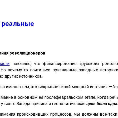
 реальные
ания революционеров
асти
показано, что финансирование «русской» револю
 Но почему-то почти все признанные западные историк
ю других источников.
на именно тем, что вскрывает иной мощный источник — Уол
имание в основном на послефевральском этапе, когда реч
т у всего Запада причина и геополитическая
цель была одна
нимания происходивших процессов, мы должны все-таки 