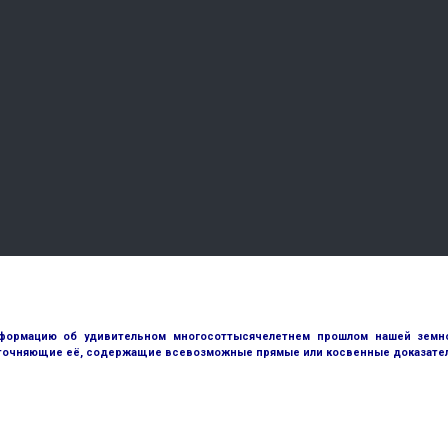
ормацию об удивительном многосоттысячелетнем прошлом нашей земной
точняющие её, содержащие всевозможные прямые или косвенные доказател