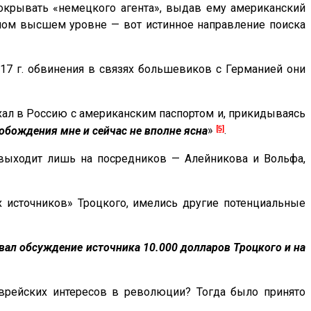
покрывать «немецкого агента», выдав ему американский
амом высшем уровне — вот истинное направление поиска
917 г. обвинения в связях большевиков с Германией они
ехал в Россию с американским паспортом и, прикидываясь
[5]
вобождения мне и сейчас не вполне ясна
»
.
н выходит лишь на посредников — Алейникова и Вольфа,
х источников» Троцкого, имелись другие потенциальные
вал обсуждение источника 10.000 долларов Троцкого и на
еврейских интересов в революции? Тогда было принято