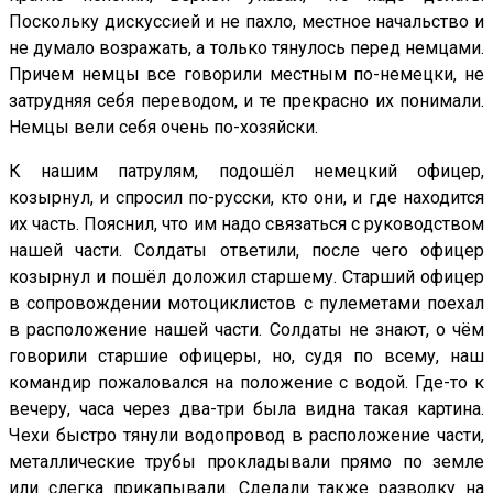
Поскольку дискуссией и не пахло, местное начальство и
не думало возражать, а только тянулось перед немцами.
Причем немцы все говорили местным по-немецки, не
затрудняя себя переводом, и те прекрасно их понимали.
Немцы вели себя очень по-хозяйски.
К нашим патрулям, подошёл немецкий офицер,
козырнул, и спросил по-русски, кто они, и где находится
их часть. Пояснил, что им надо связаться с руководством
нашей части. Солдаты ответили, после чего офицер
козырнул и пошёл доложил старшему. Старший офицер
в сопровождении мотоциклистов с пулеметами поехал
в расположение нашей части. Солдаты не знают, о чём
говорили старшие офицеры, но, судя по всему, наш
командир пожаловался на положение с водой. Где-то к
вечеру, часа через два-три была видна такая картина.
Чехи быстро тянули водопровод в расположение части,
металлические трубы прокладывали прямо по земле
или слегка прикапывали. Сделали также разводку на