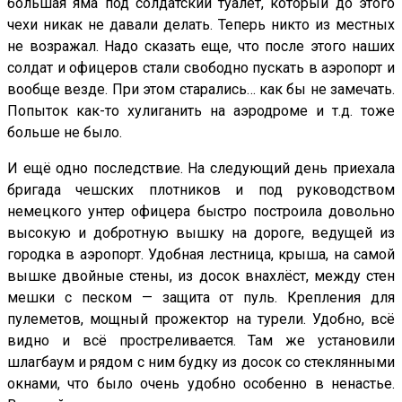
большая яма под солдатский туалет, который до этого
чехи никак не давали делать. Теперь никто из местных
не возражал. Надо сказать еще, что после этого наших
солдат и офицеров стали свободно пускать в аэропорт и
вообще везде. При этом старались… как бы не замечать.
Попыток как-то хулиганить на аэродроме и т.д. тоже
больше не было.
И ещё одно последствие. На следующий день приехала
бригада чешских плотников и под руководством
немецкого унтер офицера быстро построила довольно
высокую и добротную вышку на дороге, ведущей из
городка в аэропорт. Удобная лестница, крыша, на самой
вышке двойные стены, из досок внахлёст, между стен
мешки с песком — защита от пуль. Крепления для
пулеметов, мощный прожектор на турели. Удобно, всё
видно и всё простреливается. Там же установили
шлагбаум и рядом с ним будку из досок со стеклянными
окнами, что было очень удобно особенно в ненастье.