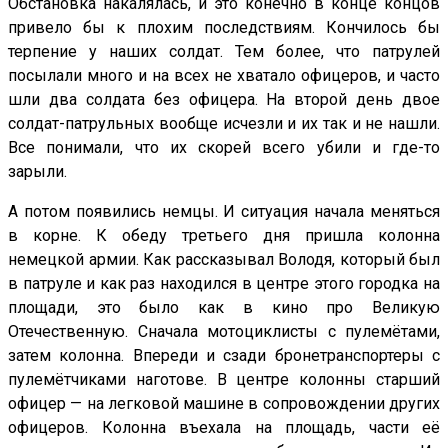
Обстановка накалялась, и это конечно в конце концов
привело бы к плохим последствиям. Кончилось бы
терпение у наших солдат. Тем более, что патрулей
посылали много и на всех не хватало офицеров, и часто
шли два солдата без офицера. На второй день двое
солдат-патрульных вообще исчезли и их так и не нашли.
Все понимали, что их скорей всего убили и где-то
зарыли.
А потом появились немцы. И ситуация начала меняться
в корне. К обеду третьего дня пришла колонна
немецкой армии. Как рассказывал Володя, который был
в патруле и как раз находился в центре этого городка на
площади, это было как в кино про Великую
Отечественную. Сначала мотоциклисты с пулемётами,
затем колонна. Впереди и сзади бронетранспортеры с
пулемётчиками наготове. В центре колонны старший
офицер — на легковой машине в сопровождении других
офицеров. Колонна въехала на площадь, части её