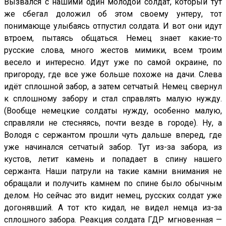
Вызвался с нашими один молодой солдат, который тут
же сбегал доложил об этом своему унтеру, тот
понимающе улыбаясь отпустил солдата. И вот они идут
втроем, пытаясь общаться. Немец знает какие-то
русские слова, много жестов мимики, всем троим
весело и интересно. Идут уже по самой окраине, по
пригороду, где все уже больше похоже на дачи. Слева
идёт сплошной забор, а затем сетчатый. Немец свернул
к сплошному забору и стал справлять малую нужду.
(Вообще немецкие солдаты нужду, особенно малую,
справляли не стесняясь, почти везде в городе). Ну, а
Володя с сержантом прошли чуть дальше вперед, где
уже начинался сетчатый забор. Тут из-за забора, из
кустов, летит камень и попадает в спину нашего
сержанта. Наши патрули на такие камни внимания не
обращали и получить камнем по спине было обычным
делом. Но сейчас это видит немец, русских солдат уже
догонявший. А тот кто кидал, не видел немца из-за
сплошного забора. Реакция солдата ГДР мгновенная —