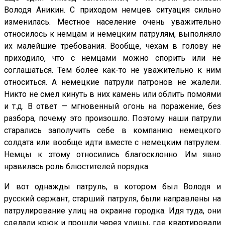
Володя Аникин. С приходом немцев ситуация сильно
изменилась. Местное население очень уважительно
относилось к немцам и немецким патрулям, выполняло
их малейшие требования. Вообще, чехам в голову не
приходило, что с немцами можно спорить или не
соглашаться. Тем более как-то не уважительно к ним
относиться. А немецкие патрули патронов не жалели.
Никто не смел кинуть в них камень или облить помоями
и т.д. В ответ — мгновенный огонь на поражение, без
разбора, почему это произошло. Поэтому наши патрули
старались заполучить себе в компанию немецкого
солдата или вообще идти вместе с немецким патрулем.
Немцы к этому относились благосклонно. Им явно
нравилась роль блюстителей порядка.
И вот однажды патруль, в котором был Володя и
русский сержант, старший патруля, были направлены на
патрулирование улиц на окраине городка. Идя туда, они
сделали крюк и прошли через улицы, где квартировали