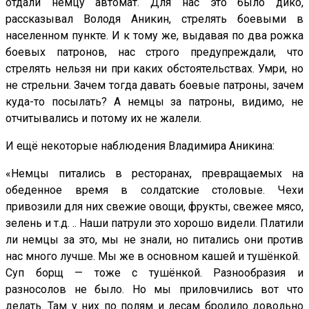
отдали немцу автомат. Для нас это было дико,
рассказывал Володя Аникин, стрелять боевыми в
населенном пункте. И к тому же, выдавая по два рожка
боевых патронов, нас строго предупреждали, что
стрелять нельзя ни при каких обстоятельствах. Умри, но
не стрельни. Зачем тогда давать боевые патроны, зачем
куда-то посылать? А немцы за патроны, видимо, не
отчитывались и потому их не жалели.
И ещё некоторые наблюдения Владимира Аникина:
«Немцы питались в ресторанах, превращаемых на
обеденное время в солдатские столовые. Чехи
привозили для них свежие овощи, фрукты, свежее мясо,
зелень и т.д. .. Наши патрули это хорошо видели. Платили
ли немцы за это, мы не знали, но питались они против
нас много лучше. Мы же в основном кашей и тушёнкой.
Суп борщ — тоже с тушёнкой. Разнообразия и
разносолов не было. Но мы приловчились вот что
делать. Там у них по полям и лесам бродило довольно