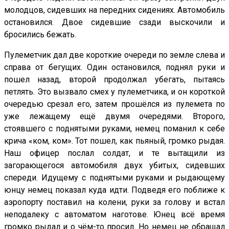
молодцов, сидевших на передних сидениях. Автомобиль
остановился. Двое сидевшие сзади выскочили и
бросились бежать.
Пулеметчик дал две короткие очереди по земле слева и
справа от бегущих. Один остановился, поднял руки и
пошел назад, второй продолжал убегать, пытаясь
петлять. Это вызвало смех у пулеметчика, и он короткой
очередью срезал его, затем прошёлся из пулемета по
уже лежащему ещё двумя очередями. Второго,
стоявшего с поднятыми руками, немец поманил к себе
крича «ком, ком». Тот пошел, как пьяный, громко рыдая.
Наш офицер послал солдат, и те вытащили из
загорающегося автомобиля двух убитых, сидевших
спереди. Идущему с поднятыми руками и рыдающему
юнцу немец показал куда идти. Подведя его поближе к
аэропорту поставил на колени, руки за голову и встал
неподалеку с автоматом наготове. Юнец всё время
громко рыдал и о чём-то просил. Но немец не обращал