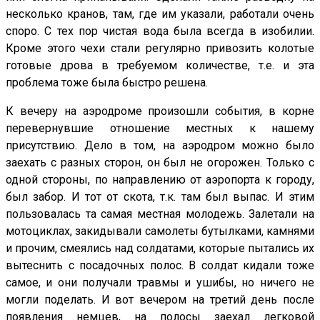
несколько кранов, там, где им указали, работали очень
споро. С тех пор чистая вода была всегда в изобилии.
Кроме этого чехи стали регулярно привозить колотые
готовые дрова в требуемом количестве, т.е. и эта
проблема тоже была быстро решена.
К вечеру на аэродроме произошли события, в корне
перевернувшие отношение местных к нашему
присутствию. Дело в том, на аэродром можно было
заехать с разных сторон, он был не огорожен. Только с
одной стороны, по направлению от аэропорта к городу,
был забор. И тот от скота, т.к. там был выпас. И этим
пользовалась та самая местная молодежь. Залетали на
мотоциклах, закидывали самолеты бутылками, камнями
и прочим, смеялись над солдатами, которые пытались их
вытеснить с посадочных полос. В солдат кидали тоже
самое, и они получали травмы и ушибы, но ничего не
могли поделать. И вот вечером на третий день после
появления немцев, на полосы заехал легковой