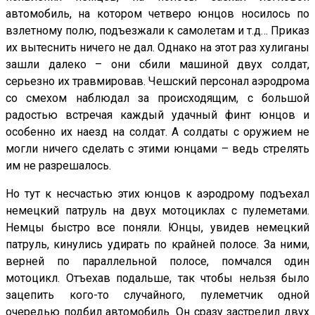
автомобиль, на котором четверо юнцов носилось по
взлетному полю, подъезжали к самолетам и т.д… Приказ
их вытеснить ничего не дал. Однако на этот раз хулиганы
зашли далеко – они сбили машиной двух солдат,
серьезно их травмировав. Чешский персонал аэродрома
со смехом наблюдал за происходящим, с большой
радостью встречая каждый удачный финт юнцов и
особенно их наезд на солдат. А солдаты с оружием не
могли ничего сделать с этими юнцами – ведь стрелять
им не разрешалось.
Но тут к несчастью этих юнцов к аэродрому подъехал
немецкий патруль на двух мотоциклах с пулеметами.
Немцы быстро все поняли. Юнцы, увидев немецкий
патруль, кинулись удирать по крайней полосе. За ними,
верней по параллельной полосе, помчался один
мотоцикл. Отъехав подальше, так чтобы нельзя было
зацепить кого-то случайного, пулеметчик одной
очередью подбил автомобиль. Он сразу застрелил двух