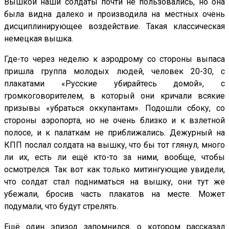
Вышкой наши солдаты почти не пользовались, но она
была видна далеко и производила на местных очень
дисциплинирующее воздействие. Такая классическая
немецкая вышка.
Где-то через неделю к аэродрому со стороны выпаса
пришла группа молодых людей, человек 20-30, с
плакатами «Русские убирайтесь домой», с
громкоговорителем, в который они кричали всякие
призывы «убраться оккупантам». Подошли сбоку, со
стороны аэропорта, но не очень близко и к взлетной
полосе, и к палаткам не приближались. Дежурный на
КПП послал солдата на вышку, что бы тот глянул, много
ли их, есть ли ещё кто-то за ними, вообще, чтобы
осмотрелся. Так вот как только митингующие увидели,
что солдат стал подниматься на вышку, они тут же
убежали, бросив часть плакатов на месте. Может
подумали, что будут стрелять.
Ещё один эпизод запомнился, о котором рассказал