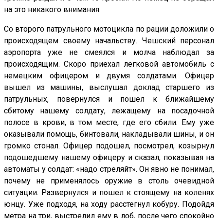
на это никакого внимания.
Со второго патрульного мотоцикла по рации доложили о
происходящем своему начальству. Чешский персонал
аэропорта уже не смеялся и молча наблюдал за
происходящим. Скоро приехал легковой автомобиль с
немецким офицером и двумя солдатами. Офицер
вышел из машины, выслушал доклад старшего из
патрульных, повернулся и пошел к ближайшему
сбитому нашему солдату, лежащему на посадочной
полосе в крови, в том месте, где его сбили. Ему уже
оказывали помощь, бинтовали, накладывали шины, и он
громко стонал. Офицер подошел, посмотрел, козырнул
подошедшему нашему офицеру и сказал, показывая на
автоматы у солдат: «надо стреляйт». Он явно не понимал,
почему не применялось оружие в столь очевидной
ситуации. Развернулся и пошел к стоящему на коленях
юнцу. Уже подходя, на ходу расстегнул кобуру. Подойдя
метра на три, выстрелил ему в лоб, после чего спокойно